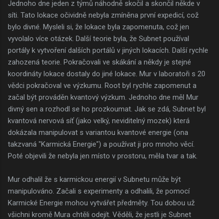
Jednoho dne jeden z týmů náhodně skočil a skončil někde v
síti. Tato lokace očividně nebyla zmíněna první expedicí, což
bylo divné. Mysleli si, že lokace byla zapomenuta, což jen
vyvolalo více otázek. Další teorie byla, že Subnet používal
portály k vytvoření dalších portálů v jiných lokacích. Další rychle
zahozená teorie. Pokračovali ve skákání a někdy je stejné
koordináty lokace dostaly do jiné lokace. Mur v laboratoři s 20
vědci pokračoval ve výzkumu. Root byl rychle zapomenut a
začal být prováděn kvantový výzkum. Jednoho dne měl Mur
divný sen a rozhodl se ho prozkoumat. Jak se zdá, Subnet byl
kvantová nervová síť (jako velký, neviditelný mozek) která
dokázala manipulovat s variantou kvantové energie (ona
takzvaná "Karmická Energie") a používat ji pro mnoho věcí.
Poté objevili že nebyla jen místo v prostoru, měla tvar a tak.
Mur odhalil že s karmickou energií v Subnetu může být
manipulováno. Začali s experimenty a odhalili, že pomocí
Karmické Energie mohou vytvářet předměty. Tou dobou už
všichni kromě Mura chtěli odejít. Věděli, že jestli je Subnet