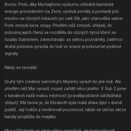
Rootu. Poté, díky Murtaghovu výzkumu ohledně karmické
energie provedeném na Zemi, vyvinuli portály a postavili jich
mnoho na různých lokacích po celé Síti, jako starověká sekce.
Poté zmizeli beze stopy. Předtím něž zmizeli, ohlásili, že
polovina jejich členů se rozdělila do různých týmů které se
toulaly Subnetem, zanechávajíc za sebou poznámky, zatímco
druhá polovina vyrazila do lodi ve snaze prozkoumat podivné
signály.
Nikdy se nevrátili.
Druhý tým (vedený samotným Murem) vyrazil do jiné lodi. Ale
předtím něž Mur vyrazil, musel zařídit něco jiného. V Sub 2 jsme
v kanálech našli malou místnost (pravděpodobně údržbářská
oblast). Má teorie je, že Elizabeth byla malá dívka žijící v domě
poblíž. Její rodiče jí nevěnovali pozornost, takže se občas skrze
kanály proplížila do majáku.
Mur a Elizabeth se nikdy přímo nepotkali, ale komunikovali