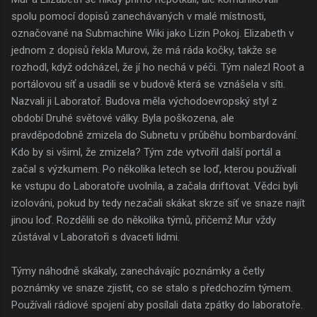
spolu pomocí dopisů zanechávaných v malé místnosti,
označované na Submachine Wiki jako Lizin Pokoj. Elizabeth v
jednom z dopisů řekla Murovi, že má ráda kočky, takže se
rozhodl, když odcházel, že jí ho nechá v péči. Tým nalezl Root a
portálovou síť a usadili se v budově která se vznášela v síti.
Nazvali ji Laboratoř. Budova měla východoevropský styl z
období Druhé světové války. Byla poškozena, ale
pravděpodobně zmizela do Subnetu v průběhu bombardování.
Kdo by si všiml, že zmizela? Tým zde vytvořil další portál a
začal s výzkumem. Po několika letech se loď, kterou používali
ke vstupu do Laboratoře uvolnila, a začala driftovat. Vědci byli
izolováni, pokud by tedy nezačali skákat skrze síť ve snaze najít
jinou loď. Rozdělili se do několika týmů, přičemž Mur vždy
zůstával v Laboratoři s dvaceti lidmi.
Týmy náhodně skákaly, zanechávajíc poznámky a četly
poznámky ve snaze zjistit, co se stalo s předchozím týmem.
Používali rádiové spojení aby posílali data zpátky do laboratoře.