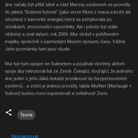
dne začaly být příliš silné a část Murovy osobnosti se promítly
do jakési "Duševní bytosti" (jako verze Mura z masa a kostí ale
utvořená z karmické energie) která se pohybovala po
chodbách, znovutvořící vzpomínky. Ale i přesto byl stále
vědomý a znal datum: rok 2006. Mur strávil v pohřbeném
majáku společně s karmickým Murem spoustu času. Vážně.
Jeho poznámky tam jsou všude.
Mur byl nyní spojen se Subnetem a používal všechny aktivní
spoje aby rekrutoval lidi ze Země. Čekající, doufající, že jednoho
dne jeden z jeho žáků dokáže proniknout do bezpečnostních
systémů... a zničit je jednou provždy, takže MurNet (Murtaugh +
Subnet) budou moci expandovat a ovládnout Zemi.
Teorie
Okomentovat