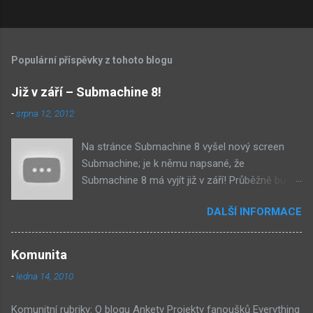
K
o
m
Populární příspěvky z tohoto blogu
e
n
Již v září – Submachine 8!
t
-
srpna 12, 2012
á
Na stránce Submachine 8 vyšel nový screen
ř
Submachine; je k němu napsané, že
e
Submachine 8 má vyjít již v září! Průběžně budu
přidávat zveřejněné screeny! Asi první
DALŠÍ INFORMACE
zveřejněný materiál ze Submachine 8. Zvukové
pozadí menu. První screen, který se na stránce
objevil, zdá se spíše jako takové 'logo'. Screen
Komunita
byl na stránce Sub8 ale nyní je tam ten pod
-
ledna 14, 2010
tímhle. Další screen, vypadá velmi zajímavě.
Vypadá podobně jako systém padacího mostu
Komunitní rubriky: O blogu Ankety Projekty fanoušků Everything