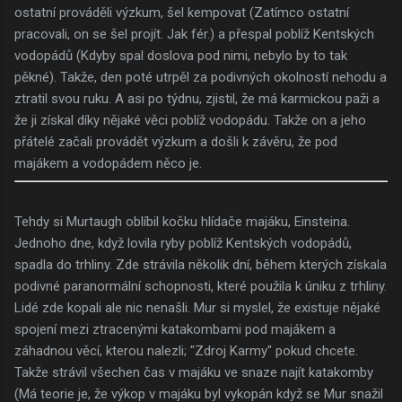
ostatní prováděli výzkum, šel kempovat (Zatímco ostatní
pracovali, on se šel projít. Jak fér.) a přespal poblíž Kentských
vodopádů (Kdyby spal doslova pod nimi, nebylo by to tak
pěkné). Takže, den poté utrpěl za podivných okolností nehodu a
ztratil svou ruku. A asi po týdnu, zjistil, že má karmickou paži a
že ji získal díky nějaké věci poblíž vodopádu. Takže on a jeho
přátelé začali provádět výzkum a došli k závěru, že pod
majákem a vodopádem něco je.
Tehdy si Murtaugh oblíbil kočku hlídače majáku, Einsteina.
Jednoho dne, když lovila ryby poblíž Kentských vodopádů,
spadla do trhliny. Zde strávila několik dní, během kterých získala
podivné paranormální schopnosti, které použila k úniku z trhliny.
Lidé zde kopali ale nic nenašli. Mur si myslel, že existuje nějaké
spojení mezi ztracenými katakombami pod majákem a
záhadnou věcí, kterou nalezli; "Zdroj Karmy" pokud chcete.
Takže strávil všechen čas v majáku ve snaze najít katakomby
(Má teorie je, že výkop v majáku byl vykopán když se Mur snažil