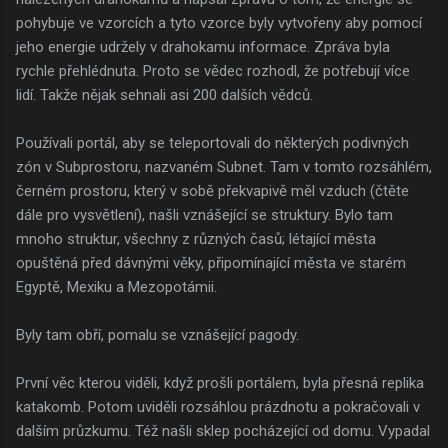
pohybuje ve vzorcích a tyto vzorce byly vytvořeny aby pomocí
jeho energie udržely v drahokamu informace. Zpráva byla
rychle přehlédnuta. Proto se vědec rozhodl, že potřebují více
lidí. Takže nějak sehnali asi 200 dalších vědců.
Používali portál, aby se teleportovali do některých podivných
zón v Subprostoru, nazvaném Subnet. Tam v tomto rozsáhlém,
černém prostoru, který v sobě překvapivě měl vzduch (čtěte
dále pro vysvětlení), našli vznášející se struktury. Bylo tam
mnoho struktur, všechny z různých časů; létající města
opuštěná před dávnými věky, připomínající města ve starém
Egyptě, Mexiku a Mezopotámii.
Byly tam obří, pomalu se vznášející pagody.
První věc kterou viděli, když prošli portálem, byla přesná replika
katakomb. Potom uviděli rozsáhlou prázdnotu a pokračovali v
dalším průzkumu. Též našli sklep pocházející od domu. Vypadal