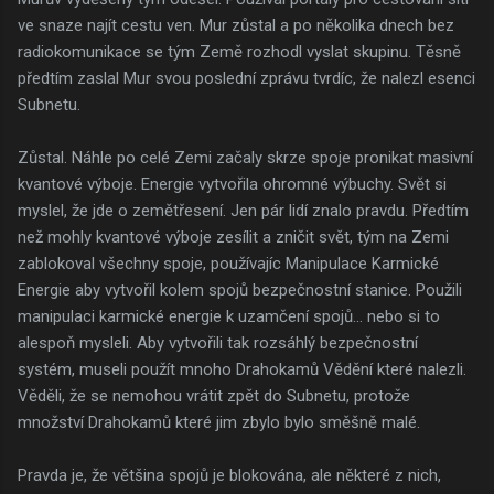
ve snaze najít cestu ven. Mur zůstal a po několika dnech bez
radiokomunikace se tým Země rozhodl vyslat skupinu. Těsně
předtím zaslal Mur svou poslední zprávu tvrdíc, že nalezl esenci
Subnetu.
Zůstal. Náhle po celé Zemi začaly skrze spoje pronikat masivní
kvantové výboje. Energie vytvořila ohromné výbuchy. Svět si
myslel, že jde o zemětřesení. Jen pár lidí znalo pravdu. Předtím
než mohly kvantové výboje zesílit a zničit svět, tým na Zemi
zablokoval všechny spoje, používajíc Manipulace Karmické
Energie aby vytvořil kolem spojů bezpečnostní stanice. Použili
manipulaci karmické energie k uzamčení spojů... nebo si to
alespoň mysleli. Aby vytvořili tak rozsáhlý bezpečnostní
systém, museli použít mnoho Drahokamů Vědění které nalezli.
Věděli, že se nemohou vrátit zpět do Subnetu, protože
množství Drahokamů které jim zbylo bylo směšně malé.
Pravda je, že většina spojů je blokována, ale některé z nich,