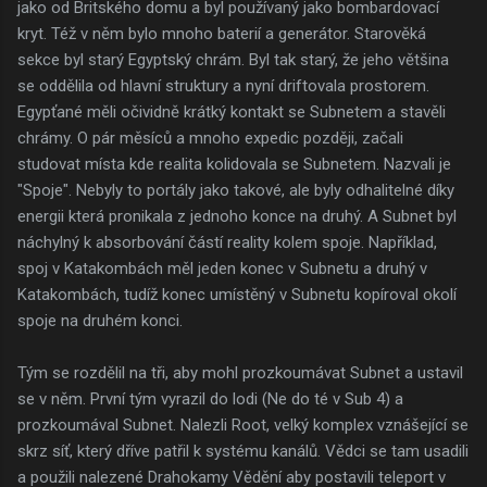
jako od Britského domu a byl používaný jako bombardovací
kryt. Též v něm bylo mnoho baterií a generátor. Starověká
sekce byl starý Egyptský chrám. Byl tak starý, že jeho většina
se oddělila od hlavní struktury a nyní driftovala prostorem.
Egypťané měli očividně krátký kontakt se Subnetem a stavěli
chrámy. O pár měsíců a mnoho expedic později, začali
studovat místa kde realita kolidovala se Subnetem. Nazvali je
"Spoje". Nebyly to portály jako takové, ale byly odhalitelné díky
energii která pronikala z jednoho konce na druhý. A Subnet byl
náchylný k absorbování částí reality kolem spoje. Například,
spoj v Katakombách měl jeden konec v Subnetu a druhý v
Katakombách, tudíž konec umístěný v Subnetu kopíroval okolí
spoje na druhém konci.
Tým se rozdělil na tři, aby mohl prozkoumávat Subnet a ustavil
se v něm. První tým vyrazil do lodi (Ne do té v Sub 4) a
prozkoumával Subnet. Nalezli Root, velký komplex vznášející se
skrz síť, který dříve patřil k systému kanálů. Vědci se tam usadili
a použili nalezené Drahokamy Vědění aby postavili teleport v