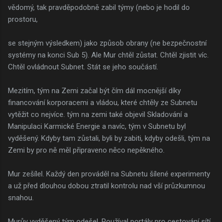
vědomý, tak pravděpodobně zabil týmy (nebo je hodil do
prostoru,
se stejným výsledkem) jako způsob obrany (ne bezpečnostní
systémy na konci Sub 5). Ale Mur chtěl zůstat. Chtěl zjistit víc.
Chtěl ovládnout Subnet. Stát se jeho součástí.
Mezitím, tým na Zemi začal být čím dál mocnější díky
financování korporacemi a vládou, které chtěly ze Subnetu
vytěžit co nejvíce. tým na zemi také objevil Skladování a
Manipulaci Karmické Energie a navíc, tým v Subnetu byl
vyděšený. Kdyby tam zůstali, byli by zabiti, kdyby odešli, tým na
Zemi by pro ně měl připraveno něco nepěkného.
Mur zešílel. Každý den prováděl na Subnetu šílené experimenty
a už před dlouhou dobou ztratil kontrolu nad vší průzkumnou
snahou.
Murův vyděšený tým odešel. Používal portály pro cestování sítí