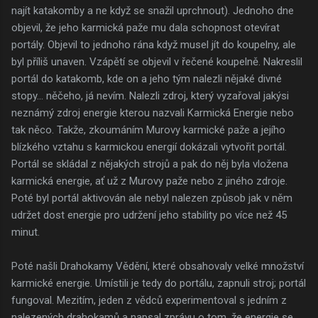
najít katakomby a ne když se snažil uprchnout). Jednoho dne
objevil, že jeho karmická paže mu dala schopnost otevírat
portály. Objevil to jednoho rána když musel jít do koupelny, ale
byl příliš unaven. Vzápětí se objevil v řečené koupelně. Nakreslil
portál do katakomb, kde on a jeho tým nalezli nějaké divné
stopy... něčeho, já nevím. Nalezli zdroj, který vyzařoval jakýsi
neznámý zdroj energie kterou nazvali Karmická Energie nebo
tak něco. Takže, zkoumáním Murovy karmické paže a jejího
blízkého vztahu s karmickou energií dokázali vytvořit portál.
Portál se skládal z nějakých strojů a pak do něj byla vložena
karmická energie, ať už z Murovy paže nebo z jiného zdroje.
Poté byl portál aktivován ale nebyl nalezen způsob jak v něm
udržet dost energie pro udržení jeho stability po více než 45
minut.
Poté našli Drahokamy Vědění, které obsahovaly velké množství
karmické energie. Umístili je tedy do portálu, zapnuli stroj; portál
fungoval. Mezitím, jeden z vědců experimentoval s jedním z
nalezených drahokamů a napsal zprávu o tom, že energie se