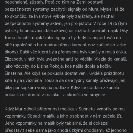
neodhalené, zůstaly. Poté co tým na Zemi postavil
bezpečnostní systémy, zachytili signály od Mura. Mysleli si, že
to skončilo, že kvantové výboje byly zajištěny, ale nechali
bezpečnostní systémy aktivní, jen pro jistotu. V roce 1975 (tým
byl díky financování stále aktivní) se rozhodli pohřbít maják. Díky
tomu dosáhl maják hlubin spoje a byl tedy transportován do
sítě (společně s hromadou hlíny a kamení, což způsobilo velké
škody). Další věc která byla přenesena byly kanály a malá dívka,
Elizabeth, v nich byla uvězněna aniž to věděla. Vlezla do kanálů,
jako vždycky, do Lizina Pokoje, kde našla dopis a kočku
Einsteina. Ale když se pokusila dostat ven... uviděla prázdnotu
sítě. Byla uvězněna. Toulala se celé týdny kanály, přežívající jen
díky pár kapkám vody na podlaze. Když se dostala z kanálů
pokusila se dostat z majáku... a skončila ve smyčce.
Když Mur odhalil přítomnost majáku v Subnetu, vynořily se mu
vzpomínky. Obsadil maják, a jeho osobnost v něm začala žít.
Jeho vzpomínky na maják byly tak silné, že si dokázal
představit sebe sama jako chodí úzkými chodbami, až jednoho