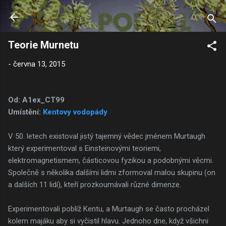
Přeskočit na hlavní obsah
Teorie Murnetu
-
června 13, 2015
Od: A1ex_CT99
Umístění:
Kentovy vodopády
V 50. letech existoval jistý tajemný vědec jménem Murtaugh
který experimentoval s Einsteinovými teoriemi,
elektromagnetismem, částicovou fyzikou a podobnými věcmi.
Společně s několika dalšími lidmi zformoval malou skupinu (on
a dalších 11 lidí), kteří prozkoumávali různé dimenze.
Experimentovali poblíž Kentu, a Murtaugh se často procházel
kolem majáku aby si vyčistil hlavu. Jednoho dne, když všichni