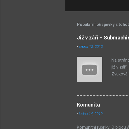
K
o
m
e
Populární příspěvky z toho
n
Již v září – Submachi
t
-
srpna 12, 2012
á
ř
Na strán
e
již v zář
Zvukové p
byl na st
jako syst
PastelPor
je ten bí
Komunita
další, pr
-
ledna 14, 2010
příjde za
Hmm... Da
Komunitní rubriky: O blogu