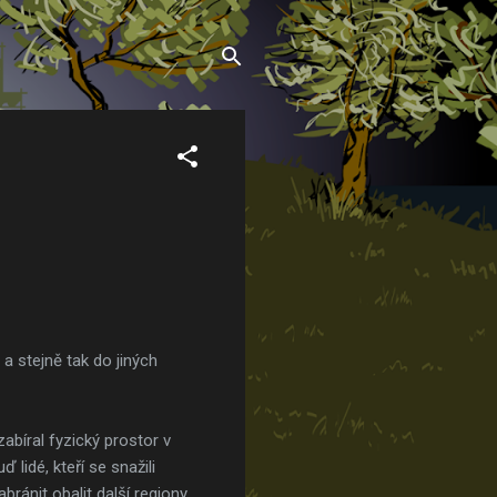
a stejně tak do jiných
abíral fyzický prostor v
 lidé, kteří se snažili
bránit obalit další regiony