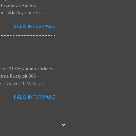
k Facebook Patreon
ront Wiki Daymare Town
rse, číselné lokace (240)
DALŠÍ INFORMACE
házejí "Čtenářské Ankety"!
eaktuální) (54) Kulturní
 Soap 001 Výzkumná základna
jáma Rusty pit 006
ít: Valve 010 Místnost
lézt: 3× Wisdom gem, Weight
DALŠÍ INFORMACE
ie: Teorie karmy (Pyro
eorie: Teorie
sty Road room Teorie:
ístnost výzkumu sub-botů
ns Lze použít: 2× Dragon
net editing cen...