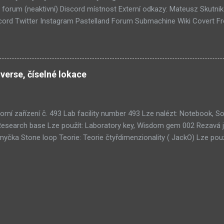
forum (neaktivní) Discord místnost Externí odkazy: Mateusz Skutni
ord Twitter Instagram Pastelland Forum Submachine Wiki Covert F
ších článků: Již v Září - Submachine 8 (376) Seznam místností Unive
1) Submachine 10: The Exit (93) Submachine 9: The Temple (89) Přic
 (70) Submachine: 32 Chambers (65) Covert Front 4: Spark of Life (N
tímto článkem probíhá všeobecná diskuze
verse, číselné lokace
orní zařízení č. 493 Lab facility number 493 Lze nalézt: Notebook,
Research base Lze použít: Laboratory key, Wisdom gem 002 Rezavá 
čka Stone loop Teorie: Teorie čtyřdimenzionality ( JackO) Lze použ
kamů Tri-gem room Teorie: Teorie umělého života ( 001010) Lze na
oužít: 3× Wisdom gem 011 Koridor strojovny Clockwork corridor Teor
ruhá hrobka Second tomb 051 Ouroborosův tunel Ouroboros tunnel T
ých systémů ( Zerpentos) Lze použít: Copper plate 076 Místnost ce
u , Teorie SubMURchine , Teorie lidského terče ( Death Road) 100 M
earch room Lze použít: Wisdom gem 103 Starověké ruiny Ancient rui
Starověká sekce Ancient section 128 Centrum pro úpravy subnetu Sub