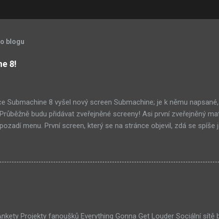
to blogu
ne 8!
ce Submachine 8 vyšel nový screen Submachine; je k němu napsané,
í! Průběžně budu přidávat zveřejněné screeny! Asi první zveřejněný ma
ozadí menu. První screen, který se na stránce objevil, zdá se spíše j
ránce Sub8 ale nyní je tam ten pod tímhle. Další screen, vypadá vel
ém padacího mostu v DaymareTown 1 ( stránka sub8 ) Screen, který s
tal.com, vypadá to snad že vystoupíme z Liziny lodi, ovšem v páte vrs
lý kámen by mě taky dost zajímalo. Mateusz u toho screenu řekl, že 
otože screeny by byli moc spoileroidní. Ale psal něco o svěcené vod
jímavý, a pro submachine, celkem netypický. Zdá se, že v Sub8 se dosta
lší velmi zajímavá místnost. Posloucháme bílý šutry? Taky se...
 Ankety Projekty fanoušků Everything Gonna Get Louder Sociální sítě