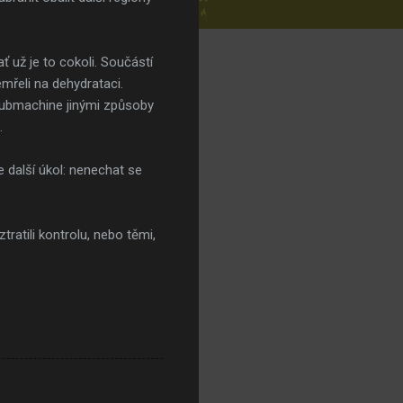
ť už je to cokoli. Součástí
mřeli na dehydrataci.
t submachine jinými způsoby
.
další úkol: nenechat se
atili kontrolu, nebo těmi,