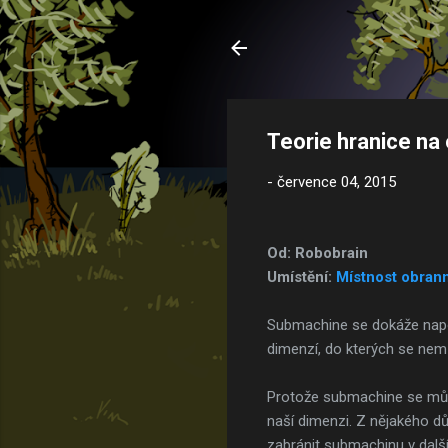
Teorie hranice na 
-
července 04, 2015
Od: Robobrain
Umístění:
Místnost obrann
Submachine se dokáže napoji
dimenzí, do kterých se ne
Protože submachine se může 
naší dimenzi. Z nějakého dův
zabránit submachinu v další 