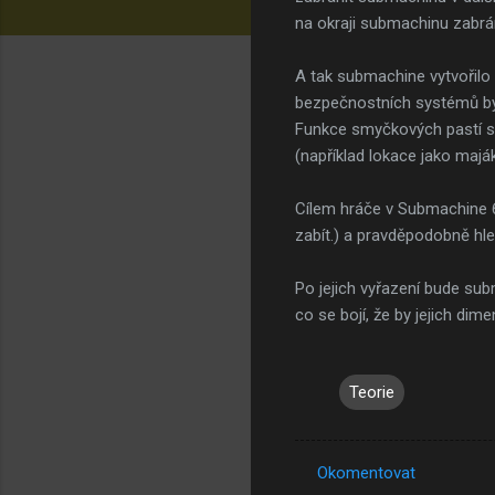
na okraji submachinu zabráni
A tak submachine vytvořilo b
bezpečnostních systémů byly
Funkce smyčkových pastí se n
(například lokace jako majá
Cílem hráče v Submachine 
zabít.) a pravděpodobně hled
Po jejich vyřazení bude sub
co se bojí, že by jejich dim
Teorie
Okomentovat