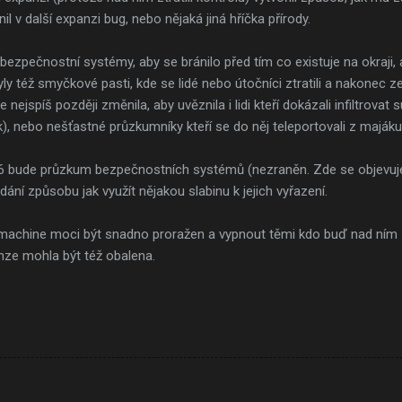
l v další expanzi bug, nebo nějaká jiná hříčka přírody.
ezpečnostní systémy, aby se bránilo před tím co existuje na okraji, a
 též smyčkové pasti, kde se lidé nebo útočníci ztratili a nakonec ze
ejspíš později změnila, aby uvěznila i lidi kteří dokázali infiltrova
k), nebo nešťastné průzkumníky kteří se do něj teleportovali z majáku
6 bude průzkum bezpečnostních systémů (nezraněn. Zde se objevuje 
ání způsobu jak využít nějakou slabinu k jejich vyřazení.
machine moci být snadno proražen a vypnout těmi kdo buď nad ním ztr
enze mohla být též obalena.