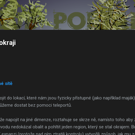
Přeskočit na hlavní obsah
okraji
é sítě
t do lokací, které nám jsou fyzicky přístupné (jako například maják) 
můžeme dostat bez pomoci teleportů.
napojit na jiné dimenze, roztahuje se skrze ně, namísto toho aby z
odu nedokázal obalit a pohltit jeden region, který se stal okrajem. Buď
expanzi (protože nad ním ztratili kontrolu) vytvořili způsob, jak mu za