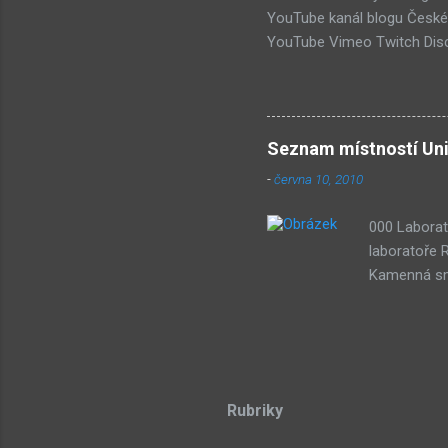
YouTube kanál blogu České 
YouTube Vimeo Twitch Disc
Wiki Seznam nejdiskutovaněj
Submachine 8: The Plan (16
(74) Submachine 6 v sobotu?
vlivy #1: UVB-76 (49) Pod 
Seznam místností Uni
-
června 10, 2010
000 Laborat
laboratoře 
Kamenná smy
třech draho
stone Lze p
Dude) 043 D
souřadnicov
Teorie azyl
Rubriky
Sub-bot res
tongue 104 