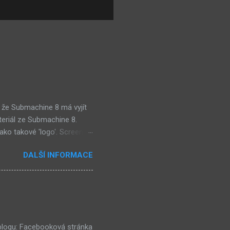
 že Submachine 8 má vyjít
teriál ze Submachine 8.
ako takové 'logo'. Screen
mi zajímavě. Vypadá podobně
DALŠÍ INFORMACE
e objevil jako ikona her na
tě (čili jiné dimenzi) a co
už nemůže nejspíš ukázat
ě a podobně. Mě ten screen
ví dost flóry i strojů
 blogu: Facebooková stránka