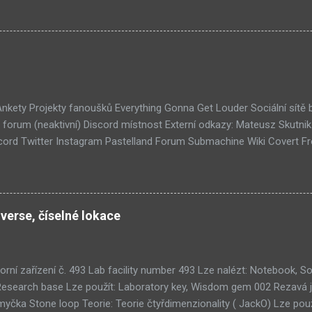
ém padacího mostu v DaymareTown 1 ( stránka sub8 ) Screen, který s
tal.com, vypadá to snad že vystoupíme z Liziny lodi, ovšem v páte vrs
lý kámen by mě taky dost zajímalo. Mateusz u toho screenu řekl, že 
otože screeny by byli moc spoileroidní. Ale psal něco o svěcené vod
jímavý, a pro submachine, celkem netypický. Zdá se, že v Sub8 se dosta
lší velmi zajímavá místnost. Posloucháme bílý šutry? Taky se...
 Ankety Projekty fanoušků Everything Gonna Get Louder Sociální sítě
forum (neaktivní) Discord místnost Externí odkazy: Mateusz Skutni
ord Twitter Instagram Pastelland Forum Submachine Wiki Covert F
ších článků: Již v Září - Submachine 8 (376) Seznam místností Unive
1) Submachine 10: The Exit (93) Submachine 9: The Temple (89) Přic
 (70) Submachine: 32 Chambers (65) Covert Front 4: Spark of Life (N
tímto článkem probíhá všeobecná diskuze
verse, číselné lokace
orní zařízení č. 493 Lab facility number 493 Lze nalézt: Notebook,
Research base Lze použít: Laboratory key, Wisdom gem 002 Rezavá 
čka Stone loop Teorie: Teorie čtyřdimenzionality ( JackO) Lze použ