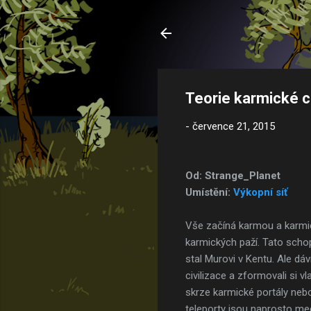
Teorie karmické ci
-
července 21, 2015
Od: Strange_Planet
Umístění:
Výkopní síť
Vše začíná karmou a karmick
karmických paží. Tato schopn
stal Murovi v Kentu. Ale dáv
civilizace a zformovali si 
skrze karmické portály nebo
teleporty jsou naprosto me