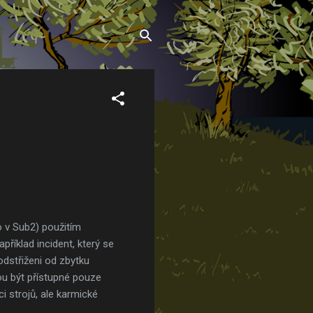
o v Sub2) použitím
příklad incident, který se
 odstřiženi od zbytku
hou být přístupné pouze
 strojů, ale karmické