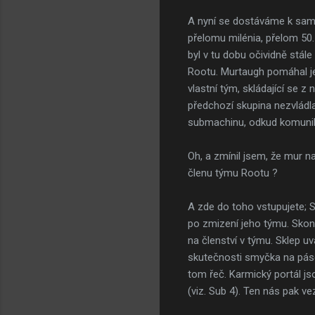
A nyní se dostáváme k samo
přelomu milénia, přelom 50.
byl v tu dobu očividně stále
Rootu. Murtaugh pomáhal jeji
vlastní tým, skládající se z
předchozí skupina nezvládl
submachinu, odkud komunikov
Oh, a zmínil jsem, že mur 
členu týmu Rootu ?
A zde do toho vstupujete;
po zmizení jeho týmu. Skonč
na členství v týmu. Sklep u
skutečnosti smyčka na pásce
tom řeč. Karmický portál js
(viz. Sub 4). Ten nás pak ve