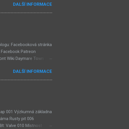
DALŠÍ INFORMACE
e objevil jako ikona her na
tě (čili jiné dimenzi) a co
už nemůže nejspíš ukázat
ě a podobně. Mě ten screen
ví dost flóry i strojů
 blogu: Facebooková stránka
k Facebook Patreon
ront Wiki Daymare Town
rse, číselné lokace (240)
DALŠÍ INFORMACE
házejí "Čtenářské Ankety"!
eaktuální) (54) Kulturní
 Soap 001 Výzkumná základna
jáma Rusty pit 006
ít: Valve 010 Místnost