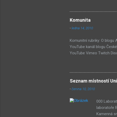
jako syst
PastelPor
je ten bí
Komunita
další, pr
-
ledna 14, 2010
příjde za
Hmm... Da
Komunitní rubriky: O blogu
YouTube kanál blogu České 
YouTube Vimeo Twitch Disc
Wiki Seznam nejdiskutovaněj
Submachine 8: The Plan (16
(74) Submachine 6 v sobotu?
vlivy #1: UVB-76 (49) Pod 
Seznam místností Uni
-
června 10, 2010
000 Laborat
laboratoře 
Kamenná smy