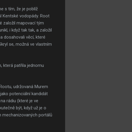
s tím, že je poblíž
val Kentské vodopády. Root
oté založil mapovací tým
l, i když tak tak, a založil
 a dosahovali věcí, které
Skryl se, možná ve vlastním
, která patřila jednomu
m Rootu, udržovaná Murem
jako potenciální kandidát
na rádiu (které je ve
utečně být, když už je o
ích mechanizovaných portálů