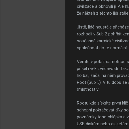
civilizace a obnovili ji. Al
že někteří z těchto lidí stál
Jistě, lidé neustále přicház
rozhodli v Sub 2 pohřbít ken
současné karmické civilizaci
společnost do té normální. 
Vemte v potaz samotnou spo
přišel i věk zvědavosti. Ta
ho bál, začal na něm provádě
Root (Sub 5). V tu dobu se 
(místnost v
Rootu kde získáte první klí
schopni pokračovat díky sou
poznámky toho chlápka a za
USB diskům nebo disketám.