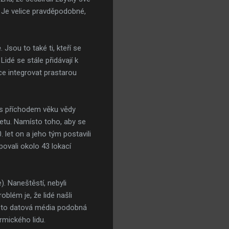
t. Je velice pravděpodobné,
 Jsou to také ti, kteří se
idé se stále přidávají k
hce integrovat prastarou
 s příchodem věku vědy
netu. Namísto toho, aby se
 let on a jeho tým postavili
ovali okolo 43 lokací
). Naneštěstí, nebyli
blém je, že lidé našli
u to datová média podobná
mického lidu.