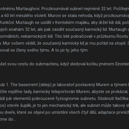
tnému Murtaughovi. Prozkoumával subnet nejméně 32 let. Počítejme 
 a 60 let minulého století. Murovi se stala nehoda, když prozkoumá
 funkční. Murtaugh se usídlil v Kentském majáku, aby držel lidi dál, p
ch snahám 32 let, ale pak zasáhl současný karmický lid. Murtaugh unik
 normálních, nekarmických lidí. Tito lidé pokračovali v průzkumu Rootu
a. Mur ovšem věděl, že současný karmický lid je mu pořád na stopě. 
al se členy svého týmu. A to jsi ty; jeho tým.
našel svou cestu do submachinu, když sledoval kočku jménem Einstein
 Sub 1. The basement (sklep) je laboratoř postavený Murem a týme
íte nejdříve tady, karmicky teleportován Murem, abyste se prokázal, 
vádí pár elementů pokroucené fyziognomie subnetu. Stisknutí tlačítka 
) otevře šuplík; je to jen mechanický trik, ale subnet může takový sk
ou dveře, které se objeví po umístění všech čtyř dílů; adaptace prvn
zme do...