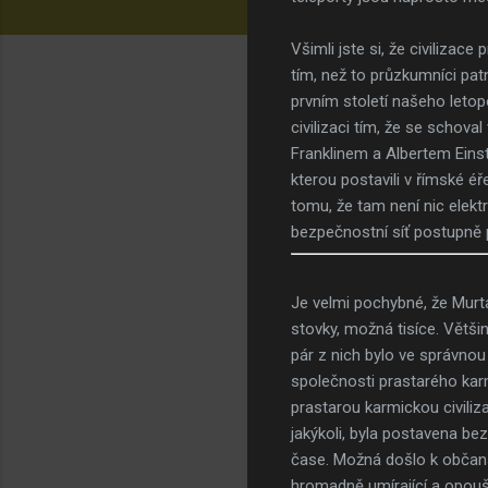
Všimli jste si, že civiliza
tím, než to průzkumníci patn
prvním století našeho letopo
civilizaci tím, že se schova
Franklinem a Albertem Eins
kterou postavili v římské é
tomu, že tam není nic elek
bezpečnostní síť postupně p
Je velmi pochybné, že Murta
stovky, možná tisíce. Většin
pár z nich bylo ve správnou
společnosti prastarého karm
prastarou karmickou civiliza
jakýkoli, byla postavena bez
čase. Možná došlo k občansk
hromadně umírající a opoušt