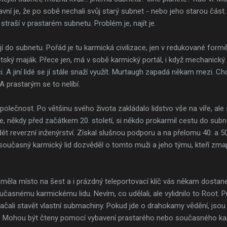
e hlavní je, že po sobě nechali svůj starý subnet - nebo jeho starou čás
e straší v prastarém subnetu. Problém je, najít je.
ejí do subnetu. Pořád je tu karmická civilizace, jen v redukované formě.
tský maják. Přece jen, má v sobě karmický portál, i když mechanický. L
. A jiní lidé se jí stále snaží využít. Murtaugh zapadá někam mezi. C
A prastarým se to nelíbí.
lečnost. Po většinu svého života zakládalo lidstvo vše na víře, ale
kže, někdy před začátkem 20. století, si někdo prokarmil cestu do sub
t reverzní inženýrství. Získal slušnou podporu a na přelomu 40. a 50.
současný karmický lid dozvěděl o tomto muži a jeho týmu, kteří zmap
č měla místo na šest a i prázdný teleportovací klíč vás někam dostane
časnému karmickému lidu. Nevím, co udělali, ale vylidnilo to Root. Pro
čali stavět vlastní submachiny. Pokud jde o drahokamy vědění, jso
 Mohou být čteny pomocí vybavení prastarého nebo současného kar