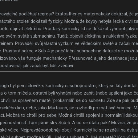
ce pravidelně podléhají regresi? Eratosthenes matematicky dokázal, že
áctého století dokázali fyzicky. Možná, že kdyby nebyla řecká civiliz
čtu objevit elektřinu. Prastarý karmický lid se dokázal vyhnout jakým
l ve svém světě submachinu. Tudíž, objevili elektřinu a nukleární fyz
teinem. Prováděli svůj vlastní výzkum ve vědeckém světě a začali m
ře. Prastará sekce v Sub 4 je počáteční submachine datující se možn
trizováno, vše funguje mechanicky. Přesunovač a jeho destinace jsou
ostavená, jak začali být lidé zvědaví.
ugh byl první člověk s karmickými schopnostmi, který se kdy dostal 
a o tom mlčela, ostatní byli vyhnáni nebo zabiti (nebo upáleni jako č
 chvíli na správném místě "prokarmili" se do subnetu. Zde se pak buď 
ického lidu, nebo, jako Murtaugh, se rozhodli poznat své hranice. 
cí. Možná to chtěli pro sebe. Možná chtěli spojení s normální lidskou c
pečnostní síť. Tam jsme šli v Sub 6. A co se stalo pak? Možná, že pras
é válce. Nejpravděpodobněji obojí. Karmický lid se rozdělil na dvě sk
ějící subnet, možná kvůli… jinému subnetu? Jiné planetě? Kdo ví. Mož