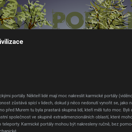
Přeskočit na hlavní obsah
vilizace
ými portály. Někteří lidé mají moc nakreslit karmické portály (viděn
ost zůstává spící v lidech, dokud ji něco nedonutí vynořit se, jako na
no před Murem tu byla prastará skupina lidí, kteří měli tuto moc. Byli
vlastní společnost ve skupině extradimenzionálních oblastí, které mo
 teleporty. Karmické portály mohou být nakresleny ručně, bez pomoci
chanické.