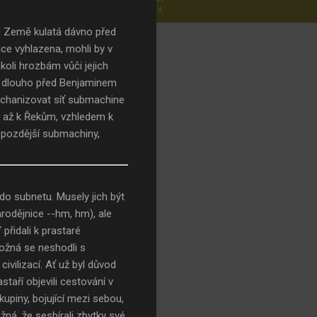
 je Země kulatá dávno před
ace vyhlazena, mohli by v
koli hrozbám vůči jejich
iku dlouho před Benjaminem
echanizovat síť submachine
á až k Řekům, vzhledem k
 pozdější submachiny,
do subnetu. Musely jich být
arodějnice --hm, hm), ale
přidali k prastaré
Možná se neshodli s
ivilizací. Ať už byl důvod
taří objevili cestování v
upiny, bojující mezi sebou,
ná, že sesbírali zbytky své