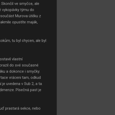
 Skončil ve smyčce, ale
ké vykopávky týmu do
a součást Murova útěku z
akmile opustíte maják,
kům, tu byl chycen, ale byl
stavil vlastní
dorazil do své současné
ajáku a dokonce i smyčky.
ortace vráceni tam, odkud
 je uvedena v Sub 2, a ta
 dimenze. Písečná past je
buď prastará sekce, nebo