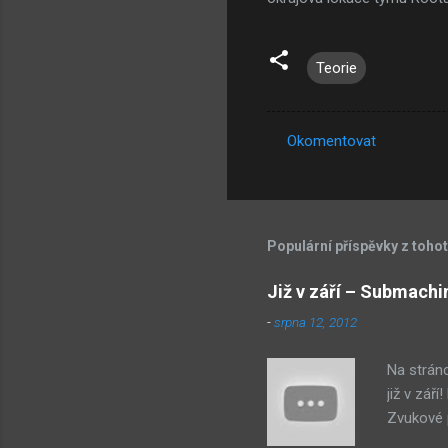
Teorie
Okomentovat
K
o
m
e
Populární příspěvky z toho
n
Již v září – Submachi
t
-
srpna 12, 2012
á
ř
Na strán
e
již v zář
Zvukové p
byl na st