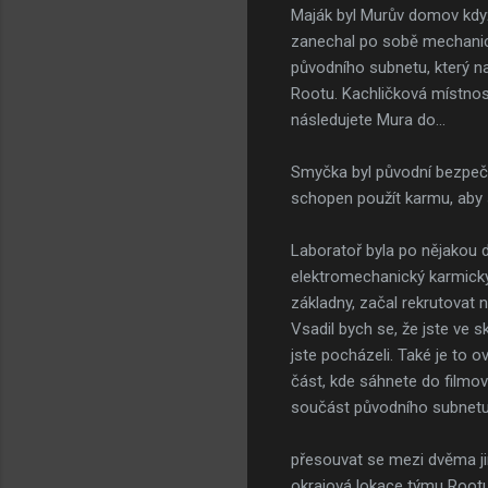
Maják byl Murův domov když
zanechal po sobě mechanick
původního subnetu, který n
Rootu. Kachličková místnost
následujete Mura do...
Smyčka byl původní bezpečn
schopen použít karmu, aby 
Laboratoř byla po nějakou d
elektromechanický karmický 
základny, začal rekrutovat n
Vsadil bych se, že jste ve 
jste pocházeli. Také je to 
část, kde sáhnete do filmov
součást původního subnetu, 
přesouvat se mezi dvěma jin
okrajová lokace týmu Rootu