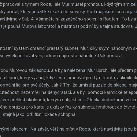
 pracoval s týmem Rootu, ale Mur musel prchnout, když tým zmizel.
ý portál, který použil ke skoku do smyčky. Pod majákem jsou něja
avštívíme v Sub 4. Všimněte si zazděného spojení s Rootem. To byl
 je pouhá Murova laboratoř a místnost pod ní byla tajná studovna. J
ostní systém chránící prastarý subnet. Mur, díky svým náhodným sko
se vyteleportoval ven, někam naprosto náhodně. Pak postavil...
obu Murovou základnou, ale byla nalezena. Mur uprchl, ale předtím po
teleport, který vyvinul, když ještě pracoval pro tým Rootu. Jakmile 
ormální lidi pro své účely. Jak ? Tím, že umístil puzzle do sklepa, m
skutečnosti nezemřeli na dehydrataci, ale byli pomocí karmické telep
ovšem přehled okolností, kterým subjekt čelí. Čtečka drahokamů vědění
ého obrázku pro kartu je ukázky fyziky subnetu; hmátnout do čtvrté
stejně jako loď; fixní lokace schopná
ými lokacemi. Na závěr, většina míst v Rootu která navštívíte jsou 
.