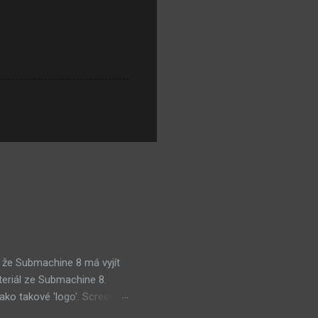
 že Submachine 8 má vyjít
teriál ze Submachine 8.
ako takové 'logo'. Screen
mi zajímavě. Vypadá podobně