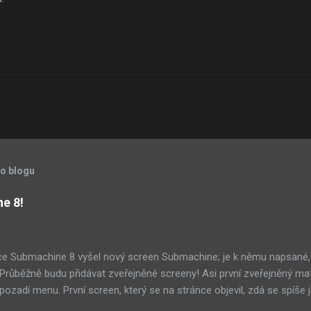
to blogu
ne 8!
ce Submachine 8 vyšel nový screen Submachine; je k němu napsané,
í! Průběžně budu přidávat zveřejněné screeny! Asi první zveřejněný ma
ozadí menu. První screen, který se na stránce objevil, zdá se spíše j
ránce Sub8 ale nyní je tam ten pod tímhle. Další screen, vypadá vel