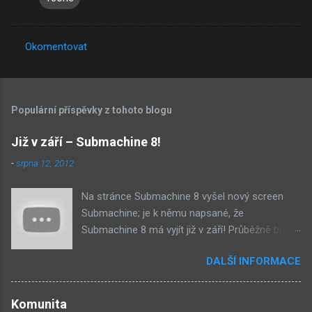
Okomentovat
K
o
m
Populární příspěvky z tohoto blogu
e
n
Již v září – Submachine 8!
t
-
srpna 12, 2012
á
Na stránce Submachine 8 vyšel nový screen
ř
Submachine; je k němu napsané, že
e
Submachine 8 má vyjít již v září! Průběžně budu
přidávat zveřejněné screeny! Asi první
DALŠÍ INFORMACE
zveřejněný materiál ze Submachine 8. Zvukové
pozadí menu. První screen, který se na stránce
objevil, zdá se spíše jako takové 'logo'. Screen
Komunita