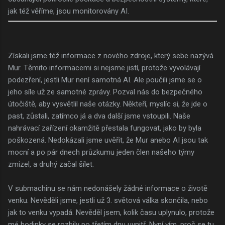
jak též věříme, jsou monitorovány AI.
Získali jsme též informace z nového zdroje, který sebe nazývá
Mur. Těmito informacemi si nejsme jistí, protože vyvolávají
podezření, jestli Mur není samotná AI. Ale poučili jsme se o
jeho síle už ze samotné zprávy. Pozval nás do bezpečného
útočiště, aby vysvětlil naše otázky. Někteří, myslíc si, že jde o
past, zůstali, zatímco já a dva další jsme vstoupili. Naše
nahrávací zařízení okamžitě přestala fungovat, jako by byla
poškozená. Nedokázali jsme uvěřit, že Mur anebo AI jsou tak
mocní a po pár dnech průzkumu jeden člen našeho týmy
zmizel, a druhý začal šílet.
V submachinu se nám nedonášely žádné informace o životě
venku. Nevěděli jsme, jestli už 3. světová válka skončila, nebo
jak to venku vypadá. Nevěděl jsem, kolik času uplynulo, protože
mé hodinky se rozbily po třetím dnu uvnitř. Nyní vím, proč se tu