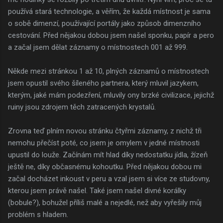
používá stará technologie, a věřím, že každá místnost je sama
o sobě dimenzí, používající portály jako způsob dimenzního
cestování. Před nějakou dobou jsem našel sponku, papír a pero
a začal jsem dělat záznamy o místnostech 001 až 999.
Někde mezi stránkou 1 až 10, plných záznamů o místnostech
jsem opustil svého šíleného partnera, který mluvil jazykem,
kterým, jaké mám podezření, mluvily ony brzké civilizace, jejichž
ruiny jsou zdrojem těch zatracených krystalů.
Zrovna teď plním novou stránku čtyřmi záznamy, z nichž tři
nemohu přečíst poté, co jsem je omylem v jedné místnosti
upustil do louže. Začínám mít hlad díky nedostatku jídla, žízeň
ještě ne, díky občasnému kohoutku. Před nějakou dobou mi
začal docházet inkoust v peru a vzal jsem si více ze studovny,
kterou jsem právě našel. Také jsem našel divné korálky
(bobule?), bohužel příliš malé a nejedlé, než aby vyřešily můj
problém s hladem.