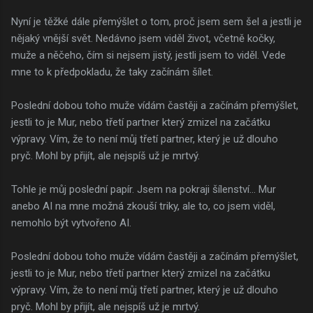
Nyní je těžké dále přemýšlet o tom, proč jsem sem šel a jestli je
nějaký vnější svět. Nedávno jsem viděl život, včetně kočky,
muže a něčeho, čím si nejsem jistý, jestli jsem to viděl. Vede
mne to k předpokladu, že taky začínám šílet.
Poslední dobou toho muže vídám častěji a začínám přemýšlet,
jestli to je Mur, nebo třetí partner který zmizel na začátku
výpravy. Vím, že to není můj třetí partner, který je už dlouho
pryč. Mohl by přijít, ale nejspíš už je mrtvý.
Tohle je můj poslední papír. Jsem na pokraji šílenství… Mur
anebo AI na mne možná zkouší triky, ale to, co jsem viděl,
nemohlo být vytvořeno AI.
Poslední dobou toho muže vídám častěji a začínám přemýšlet,
jestli to je Mur, nebo třetí partner který zmizel na začátku
výpravy. Vím, že to není můj třetí partner, který je už dlouho
pryč. Mohl by přijít, ale nejspíš už je mrtvý.