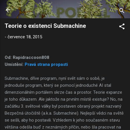
Přeskočit na hlavní obsah
Teorie o existenci Submachine
-
července 18, 2015
Od: Rapidraccoon808
Umístění:
Pravá strana propasti
Submachine, dříve program, nyní svět sám o sobě, je
jednoduše program, který se pomocí jednoduché AI stal
dimenzionálním portálem skrze čas a prostor. Teorie expanze
je toho důkazem. Ale jaktože na prvním místě existuje? No, na
začátku 3. světové války byl postaven obraný projekt nazvaný
Bezpečná útočiště (a.k.a. Submachine). Nejlepší vědci na světě
se sešli, aby ho postavili. Vzhledem k jeho současném stavu
většina odešla buď z neznámých příčin, nebo šla pracovat na