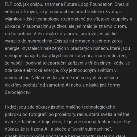
FLF, což, jak chápu, znamená Future Loop Foundation. Dnes si
většina lidí myslí, že je submachine prost lidského života, s
výjimkou lidské technologie roztroušené po síti, jako koupelny a
ubikace. V submachinu je život, ale jen málo je známo o tom,
co ho pohání. Velmi málo se ví proto, protože jen pár lidí
vyrazilo do submachine. Existují informace o jednom zdroji
energie, krystalech nalezených v prastarých ruinách, které jsou
schopné napájet jakási krychloidní zařízení a mám podezření,
že napájí i podivná teleportační zařízení s tří-číselnými kódy. Je
zde také elektrická energie, díky jednoduchým světlům v
submachinu. Někteří vědci včetně mě si myslí, že většina
elektřiny pochází od samotné AI nebo z nějaké jiné formy
čarodějnictví.
I když jsou zde důkazy jistého malého technologického
pokroku od fotografií po projektory, rádia, stará světla a běžné
dveře, z tajného zdroje víme, že je zde mocná technologie díky
důkazu že je řízena AI, a skeče z "uvnitř submachine",
obsahující pokročilé počítače a bezpečnostní systémy, které,