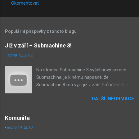
Okomentovat
K
o
m
Populární příspěvky z tohoto blogu
e
n
Již v září – Submachine 8!
t
-
srpna 12, 2012
á
Na stránce Submachine 8 vyšel nový screen
ř
Submachine; je k němu napsané, že
e
Submachine 8 má vyjít již v září! Průběžně budu
přidávat zveřejněné screeny! Asi první
DALŠÍ INFORMACE
zveřejněný materiál ze Submachine 8. Zvukové
pozadí menu. První screen, který se na stránce
objevil, zdá se spíše jako takové 'logo'. Screen
Komunita
byl na stránce Sub8 ale nyní je tam ten pod
-
ledna 14, 2010
tímhle. Další screen, vypadá velmi zajímavě.
Vypadá podobně jako systém padacího mostu