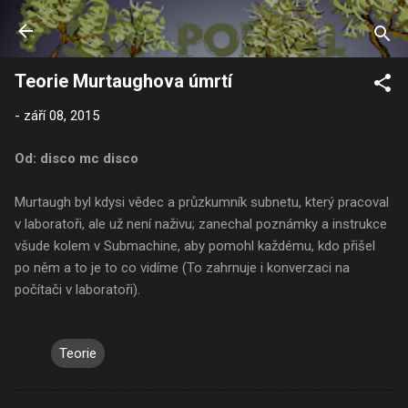
Přeskočit na hlavní obsah
Teorie Murtaughova úmrtí
-
září 08, 2015
Od: disco mc disco
Murtaugh byl kdysi vědec a průzkumník subnetu, který pracoval
v laboratoři, ale už není naživu; zanechal poznámky a instrukce
všude kolem v Submachine, aby pomohl každému, kdo přišel
po něm a to je to co vidíme (To zahrnuje i konverzaci na
počítači v laboratoři).
Teorie