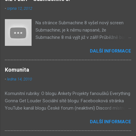
-
srpna 12, 2012
Na stránce Submachine 8 vyšel nový screen
Submachine; je k němu napsané, že
Submachine 8 má vyjít již v září! Průběžně budu
přidávat zveřejněné screeny! Asi první
DALŠÍ INFORMACE
zveřejněný materiál ze Submachine 8. Zvukové
pozadí menu. První screen, který se na stránce
objevil, zdá se spíše jako takové 'logo'. Screen
Komunita
byl na stránce Sub8 ale nyní je tam ten pod
-
ledna 14, 2010
tímhle. Další screen, vypadá velmi zajímavě.
Vypadá podobně jako systém padacího mostu
Komunitní rubriky: O blogu Ankety Projekty fanoušků Everything
v DaymareTown 1 ( stránka sub8 ) Screen, který
Gonna Get Louder Sociální sítě blogu: Facebooková stránka
se objevil jako ikona her na PastelPortal.com,
YouTube kanál blogu České forum (neaktivní) Discord místnost
vypadá to snad že vystoupíme z Liziny lodi,
Externí odkazy: Mateusz Skutnik Facebook Patreon YouTube
ovšem v páte vrstě (čili jiné dimenzi) a co je ten
DALŠÍ INFORMACE
Vimeo Twitch Discord Twitter Instagram Pastelland Forum
bílý kámen by mě taky dost zajímalo. Mateusz u
Submachine Wiki Covert Front Wiki Daymare Town Wiki
toho screenu řekl, že už nemůže nejspíš ukázat