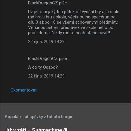
BlackDragonCZ píše…
K
Už je to nějaký ten pátek od vydání hry a já stále
o
rád hraju hru dokola, většinou na speedrun od
m
dílu 0 až po 10 se všemi schovanými předměty.
Většinou během přestávek ve škole nebo po
e
práci doma. Nikdy mě to nepřestane bavit!!
n
22 října, 2019 14:28
t
á
BlackDragonCZ píše…
ř
A co ty Oqapo?
e
22 října, 2019 14:29
Okomentovat
Populární příspěvky z tohoto blogu
Již v září – Submachine 8!