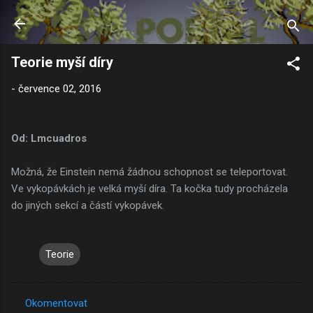
Přeskočit na hlavní obsah
Teorie myší díry
-
července 02, 2016
Od: Lmcuadros
Možná, že Einstein nemá žádnou schopnost se teleportovat.
Ve vykopávkách je velká myší díra. Ta kočka tudy procházela
do jiných sekcí a částí vykopávek.
Teorie
Okomentovat