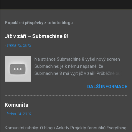
K
o
m
Populární příspěvky z tohoto blogu
e
n
Již v září – Submachine 8!
t
-
srpna 12, 2012
á
Na stránce Submachine 8 vyšel nový screen
ř
Submachine; je k němu napsané, že
e
Submachine 8 má vyjít již v září! Průběžně budu
přidávat zveřejněné screeny! Asi první
DALŠÍ INFORMACE
zveřejněný materiál ze Submachine 8. Zvukové
pozadí menu. První screen, který se na stránce
objevil, zdá se spíše jako takové 'logo'. Screen
Komunita
byl na stránce Sub8 ale nyní je tam ten pod
-
ledna 14, 2010
tímhle. Další screen, vypadá velmi zajímavě.
Vypadá podobně jako systém padacího mostu
Komunitní rubriky: O blogu Ankety Projekty fanoušků Everything
v DaymareTown 1 ( stránka sub8 ) Screen, který