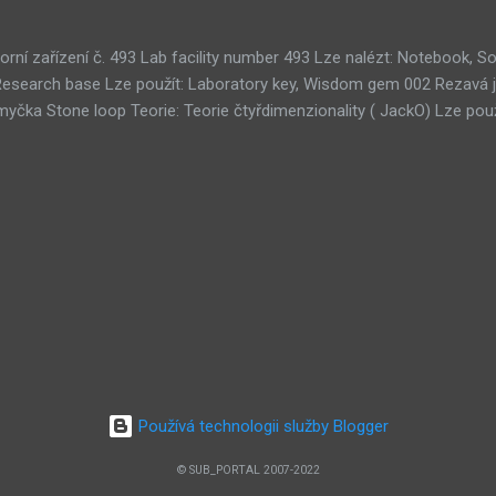
orní zařízení č. 493 Lab facility number 493 Lze nalézt: Notebook,
Research base Lze použít: Laboratory key, Wisdom gem 002 Rezavá 
čka Stone loop Teorie: Teorie čtyřdimenzionality ( JackO) Lze použ
kamů Tri-gem room Teorie: Teorie umělého života ( 001010) Lze na
oužít: 3× Wisdom gem 011 Koridor strojovny Clockwork corridor Teor
ruhá hrobka Second tomb 051 Ouroborosův tunel Ouroboros tunnel T
ých systémů ( Zerpentos) Lze použít: Copper plate 076 Místnost ce
u , Teorie SubMURchine , Teorie lidského terče ( Death Road) 100 M
earch room Lze použít: Wisdom gem 103 Starověké ruiny Ancient rui
Starověká sekce Ancient section 128 Centrum pro úpravy subnetu Sub
Používá technologii služby Blogger
© SUB_PORTAL 2007-2022