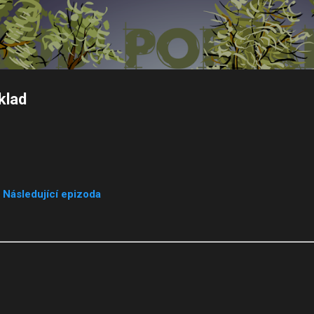
Přeskočit na hlavní obsah
klad
|
Následující epizoda