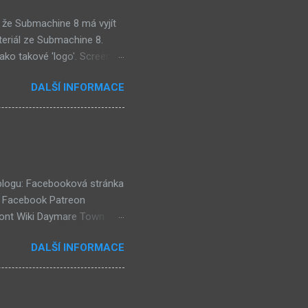
 že Submachine 8 má vyjít
teriál ze Submachine 8.
ako takové 'logo'. Screen
mi zajímavě. Vypadá podobně
DALŠÍ INFORMACE
e objevil jako ikona her na
tě (čili jiné dimenzi) a co
už nemůže nejspíš ukázat
ě a podobně. Mě ten screen
ví dost flóry i strojů
 blogu: Facebooková stránka
k Facebook Patreon
ront Wiki Daymare Town
rse, číselné lokace (240)
DALŠÍ INFORMACE
házejí "Čtenářské Ankety"!
eaktuální) (54) Kulturní