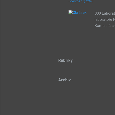
-
června 10, 2010
000 Laborat
laboratoře 
Kamenná smy
třech draho
stone Lze p
Dude) 043 D
souřadnicov
Teorie azyl
Rubriky
Sub-bot res
tongue 104 
Archiv