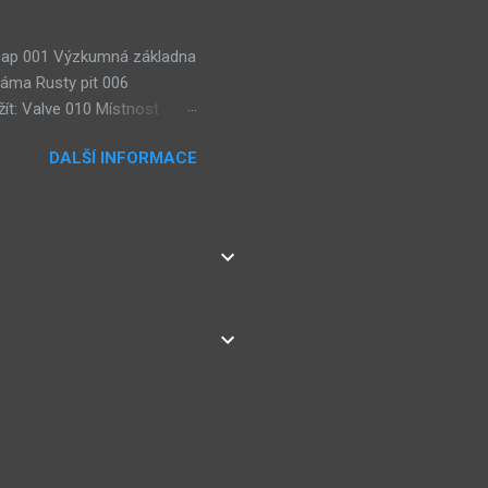
 Soap 001 Výzkumná základna
jáma Rusty pit 006
ít: Valve 010 Místnost
lézt: 3× Wisdom gem, Weight
DALŠÍ INFORMACE
ie: Teorie karmy (Pyro
eorie: Teorie
sty Road room Teorie:
ístnost výzkumu sub-botů
ns Lze použít: 2× Dragon
net editing cen...