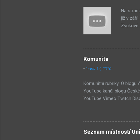
ř
Na strán
e
již v zář
Zvukové p
byl na st
jako syst
PastelPor
je ten bí
Komunita
další, pr
-
ledna 14, 2010
příjde za
Hmm... Da
Komunitní rubriky: O blogu
YouTube kanál blogu České 
YouTube Vimeo Twitch Disc
Wiki Seznam nejdiskutovaněj
Submachine 8: The Plan (16
(74) Submachine 6 v sobotu?
vlivy #1: UVB-76 (49) Pod 
Seznam místností Uni