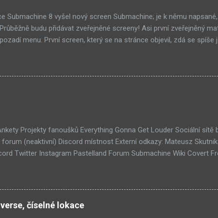
ce Submachine 8 vyšel nový screen Submachine; je k němu napsané,
í! Průběžně budu přidávat zveřejněné screeny! Asi první zveřejněný ma
ozadí menu. První screen, který se na stránce objevil, zdá se spíše j
ránce Sub8 ale nyní je tam ten pod tímhle. Další screen, vypadá vel
ém padacího mostu v DaymareTown 1 ( stránka sub8 ) Screen, který s
tal.com, vypadá to snad že vystoupíme z Liziny lodi, ovšem v páte vrs
lý kámen by mě taky dost zajímalo. Mateusz u toho screenu řekl, že 
otože screeny by byli moc spoileroidní. Ale psal něco o svěcené vod
jímavý, a pro submachine, celkem netypický. Zdá se, že v Sub8 se dosta
lší velmi zajímavá místnost. Posloucháme bílý šutry? Taky se...
 Ankety Projekty fanoušků Everything Gonna Get Louder Sociální sítě
forum (neaktivní) Discord místnost Externí odkazy: Mateusz Skutni
ord Twitter Instagram Pastelland Forum Submachine Wiki Covert F
ších článků: Již v Září - Submachine 8 (376) Seznam místností Unive
1) Submachine 10: The Exit (93) Submachine 9: The Temple (89) Přic
 (70) Submachine: 32 Chambers (65) Covert Front 4: Spark of Life (N
tímto článkem probíhá všeobecná diskuze
verse, číselné lokace