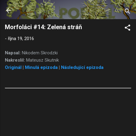
Přeskočit na hlavní obsah
Morfoláci #14: Zelená stráň
-
října 19, 2016
Napsal:
Nikodem Skrodzki
Nakreslil:
Mateusz Skutnik
Originál
|
Minulá epizoda
|
Následující epizoda