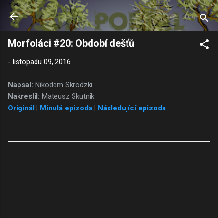
Přeskočit na hlavní obsah
Morfoláci #20: Období dešťů
-
listopadu 09, 2016
Napsal:
Nikodem Skrodzki
Nakreslil:
Mateusz Skutnik
Originál
|
Minulá epizoda
|
Následující epizoda