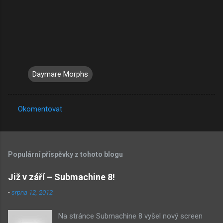
Daymare Morphs
Okomentovat
K
o
m
Populární příspěvky z tohoto blogu
e
n
Již v září – Submachine 8!
t
-
srpna 12, 2012
á
Na stránce Submachine 8 vyšel nový screen
ř