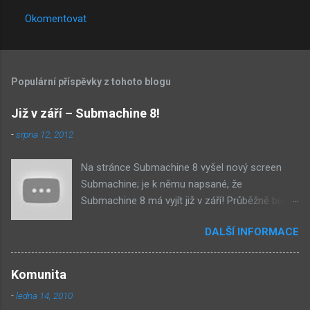
Okomentovat
K
o
m
Populární příspěvky z tohoto blogu
e
n
Již v září – Submachine 8!
t
-
srpna 12, 2012
á
Na stránce Submachine 8 vyšel nový screen
ř
Submachine; je k němu napsané, že
e
Submachine 8 má vyjít již v září! Průběžně budu
přidávat zveřejněné screeny! Asi první
DALŠÍ INFORMACE
zveřejněný materiál ze Submachine 8. Zvukové
pozadí menu. První screen, který se na stránce
objevil, zdá se spíše jako takové 'logo'. Screen
Komunita
byl na stránce Sub8 ale nyní je tam ten pod
-
ledna 14, 2010
tímhle. Další screen, vypadá velmi zajímavě.