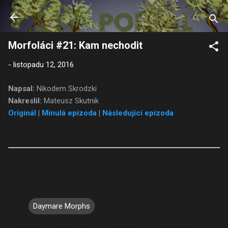
Přeskočit na hlavní obsah
Morfoláci #21: Kam nechodit
-
listopadu 12, 2016
Napsal:
Nikodem Skrodzki
Nakreslil:
Mateusz Skutnik
Originál
|
Minulá epizoda
|
Následující epizoda
Daymare Morphs