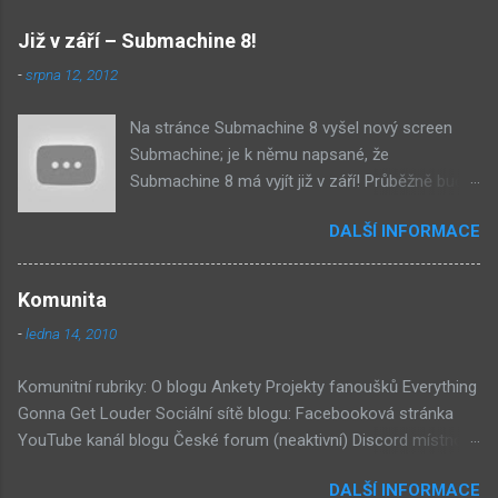
e
Již v září – Submachine 8!
-
srpna 12, 2012
Na stránce Submachine 8 vyšel nový screen
Submachine; je k němu napsané, že
Submachine 8 má vyjít již v září! Průběžně budu
přidávat zveřejněné screeny! Asi první
DALŠÍ INFORMACE
zveřejněný materiál ze Submachine 8. Zvukové
pozadí menu. První screen, který se na stránce
objevil, zdá se spíše jako takové 'logo'. Screen
Komunita
byl na stránce Sub8 ale nyní je tam ten pod
-
ledna 14, 2010
tímhle. Další screen, vypadá velmi zajímavě.
Vypadá podobně jako systém padacího mostu
Komunitní rubriky: O blogu Ankety Projekty fanoušků Everything
v DaymareTown 1 ( stránka sub8 ) Screen, který
Gonna Get Louder Sociální sítě blogu: Facebooková stránka
se objevil jako ikona her na PastelPortal.com,
YouTube kanál blogu České forum (neaktivní) Discord místnost
vypadá to snad že vystoupíme z Liziny lodi,
Externí odkazy: Mateusz Skutnik Facebook Patreon YouTube
ovšem v páte vrstě (čili jiné dimenzi) a co je ten
DALŠÍ INFORMACE
Vimeo Twitch Discord Twitter Instagram Pastelland Forum