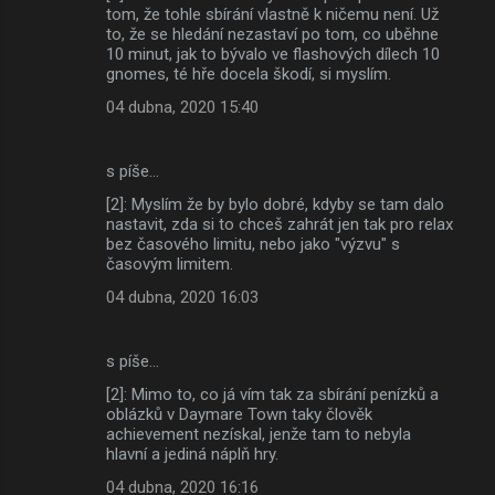
á
tom, že tohle sbírání vlastně k ničemu není. Už
to, že se hledání nezastaví po tom, co uběhne
ř
10 minut, jak to bývalo ve flashových dílech 10
e
gnomes, té hře docela škodí, si myslím.
04 dubna, 2020 15:40
s píše…
[2]: Myslím že by bylo dobré, kdyby se tam dalo
nastavit, zda si to chceš zahrát jen tak pro relax
bez časového limitu, nebo jako "výzvu" s
časovým limitem.
04 dubna, 2020 16:03
s píše…
[2]: Mimo to, co já vím tak za sbírání penízků a
oblázků v Daymare Town taky člověk
achievement nezískal, jenže tam to nebyla
hlavní a jediná náplň hry.
04 dubna, 2020 16:16