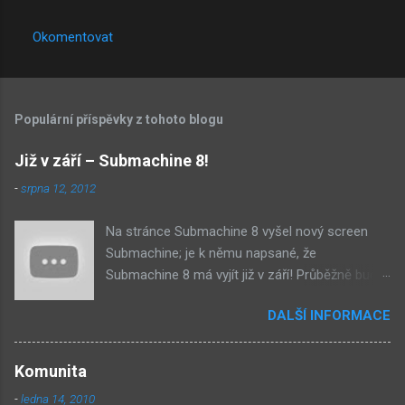
Okomentovat
Populární příspěvky z tohoto blogu
Již v září – Submachine 8!
-
srpna 12, 2012
Na stránce Submachine 8 vyšel nový screen
Submachine; je k němu napsané, že
Submachine 8 má vyjít již v září! Průběžně budu
přidávat zveřejněné screeny! Asi první
DALŠÍ INFORMACE
zveřejněný materiál ze Submachine 8. Zvukové
pozadí menu. První screen, který se na stránce
objevil, zdá se spíše jako takové 'logo'. Screen
Komunita
byl na stránce Sub8 ale nyní je tam ten pod
-
ledna 14, 2010
tímhle. Další screen, vypadá velmi zajímavě.