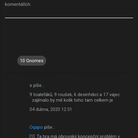
komentářích.
10 Gnomes
s píše…
K
9 toaleťáků, 9 roušek, 6 desinfekcí a 17 vajec
o
zajímalo by mě kolik toho tam celkem je
m
04 dubna, 2020 12:51
e
n
Oqapo
píše…
t
[1]: Ta hra má obrovský koncepční problém v