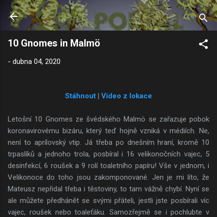
Přeskočit na hlavní obsah
10 Gnomes in Malmö
-
dubna 04, 2020
Stáhnout
|
Video z lokace
Letošní 10 Gnomes ze švédského Malmö se zařazuje pobok
koronavirovému bizáru, který teď hojně vzniká v médiích. Ne,
není to aprílovský vtip. Já třeba po dnešním hraní, kromě 10
trpaslíků a jednoho trola, posbíral i 16 velikonočních vajec, 5
desinfekcí, 6 roušek a 9 rolí toaletního papíru! Vše v jednom, i
Velikonoce do toho jsou zakomponované. Jen je mi líto, že
Mateusz nepřidal třeba i těstoviny, to tam vážně chybí. Nyní se
ale můžete předhánět se svými přáteli, jestli jste posbírali víc
vajec, roušek nebo toaleťáku. Samozřejmě se i pochlubte v