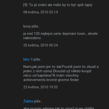
[9]: To já znám ale mělo by to býr spíš tajný
08 května, 2010 02:14
kovy píše…
ja mel 120 nejlepsi serie daymare town , skvele
nakresleno
20 května, 2010 00:24
kiko 9
píše…
Nwm,jak jsem jim to dal.Prostě jsem to zkusil a
jeden z nich usnul.Zkoušel už někdo koupit
něco od kapitána?A mám všechny
achievements kromě gnome finder
23 května, 2010 19:33
Žabka
píše…
aha promin admine tak to smaž já jen chtěla