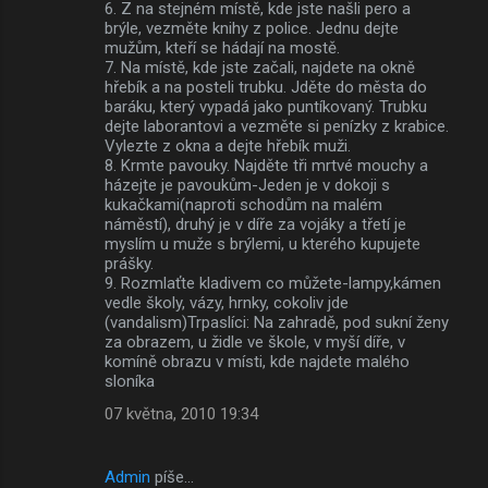
6. Z na stejném místě, kde jste našli pero a
brýle, vezměte knihy z police. Jednu dejte
mužům, kteří se hádají na mostě.
7. Na místě, kde jste začali, najdete na okně
hřebík a na posteli trubku. Jděte do města do
baráku, který vypadá jako puntíkovaný. Trubku
dejte laborantovi a vezměte si penízky z krabice.
Vylezte z okna a dejte hřebík muži.
8. Krmte pavouky. Najděte tři mrtvé mouchy a
házejte je pavoukům-Jeden je v dokoji s
kukačkami(naproti schodům na malém
náměstí), druhý je v díře za vojáky a třetí je
myslím u muže s brýlemi, u kterého kupujete
prášky.
9. Rozmlaťte kladivem co můžete-lampy,kámen
vedle školy, vázy, hrnky, cokoliv jde
(vandalism)Trpaslíci: Na zahradě, pod sukní ženy
za obrazem, u židle ve škole, v myší díře, v
komíně obrazu v místi, kde najdete malého
sloníka
07 května, 2010 19:34
Admin
píše…