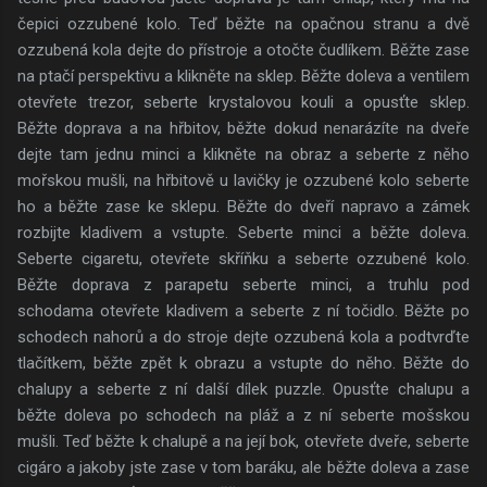
čepici ozzubené kolo. Teď běžte na opačnou stranu a dvě
ozzubená kola dejte do přístroje a otočte čudlíkem. Běžte zase
na ptačí perspektivu a klikněte na sklep. Běžte doleva a ventilem
otevřete trezor, seberte krystalovou kouli a opusťte sklep.
Běžte doprava a na hřbitov, běžte dokud nenarázíte na dveře
dejte tam jednu minci a klikněte na obraz a seberte z něho
mořskou mušli, na hřbitově u lavičky je ozzubené kolo seberte
ho a běžte zase ke sklepu. Běžte do dveří napravo a zámek
rozbijte kladivem a vstupte. Seberte minci a běžte doleva.
Seberte cigaretu, otevřete skříňku a seberte ozzubené kolo.
Běžte doprava z parapetu seberte minci, a truhlu pod
schodama otevřete kladivem a seberte z ní točidlo. Běžte po
schodech nahorů a do stroje dejte ozzubená kola a podtvrďte
tlačítkem, běžte zpět k obrazu a vstupte do něho. Běžte do
chalupy a seberte z ní další dílek puzzle. Opusťte chalupu a
běžte doleva po schodech na pláž a z ní seberte mošskou
mušli. Teď běžte k chalupě a na její bok, otevřete dveře, seberte
cigáro a jakoby jste zase v tom baráku, ale běžte doleva a zase