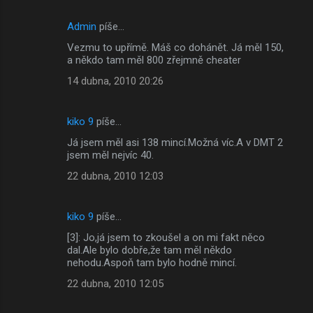
e
Admin
píše…
Vezmu to upřímě. Máš co dohánět. Já měl 150,
a někdo tam měl 800 zřejmně cheater
14 dubna, 2010 20:26
kiko 9
píše…
Já jsem měl asi 138 mincí.Možná víc.A v DMT 2
jsem měl nejvíc 40.
22 dubna, 2010 12:03
kiko 9
píše…
[3]: Jo,já jsem to zkoušel a on mi fakt něco
dal.Ale bylo dobře,že tam měl někdo
nehodu.Aspoň tam bylo hodně mincí.
22 dubna, 2010 12:05