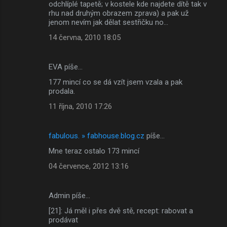
odchlíplé tapetě; v kostele kde najdete dítě tak v
rhu nad druhým obrazem zprava) a pak už
jenom nevím jak dělat sestřičku no...
14 června, 2010 18:05
EVA píše…
177 mincí co se dá vzít jsem vzala a pak
prodala.
11 října, 2010 17:26
fabulous. » fabhouse.blog.cz
píše…
Mne teraz ostalo 173 mincí
04 července, 2012 13:16
Admin píše…
[21]: Já měl i přes dvě stě, recept: rabovat a
prodávat