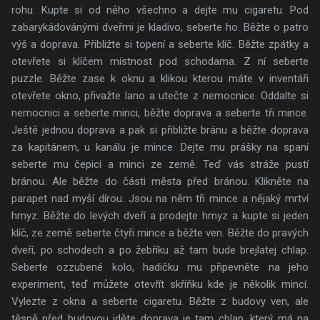
rohu. Kupte si od něho všechno a dejte mu cigaretu. Pod
zabarykádovánými dveřmi je kladivo, seberte ho. Běžte o patro
výš a doprava. Přibližte si topení a seberte klíč. Běžte zpátky a
otevřete si klíčem místnost pod schodama. Z ní seberte
puzzle. Běžte zase k oknu a klikou kterou máte v inventáři
otevřete okno, přivažte lano a utečte z nemocnice. Oddalte si
nemocnici a seberte minci, běžte doprava a seberte tři mince.
Ještě jednou doprava a pak si přibližte bránu a běžte doprava
za kapitánem, u kanálu je mince. Dejte mu prášky na spaní
seberte mu čepici a minci ze země. Teď vás stráže pustí
bránou. Ale běžte do části města před bránou. Klikněte na
parapet nad myší dírou. Jsou na něm tři mince a nějaký mrtví
hmyz. Běžte do levých dveří a prodejte hmyz a kupte si jeden
klíč, ze země seberte čtyři mince a běžte ven. Běžte do pravých
dveří, po schodech a po žebříku až tam bude brejlatej chlap.
Seberte ozzubené kolo, hadičku mu připevněte na jeho
experiment, teď můžete otevřít skříňku kde je několik mincí.
Vylezte z okna a seberte cigaretu. Běžte z budovy ven, ale
těsně před budovou jděte doprava je tam chlap, který má na