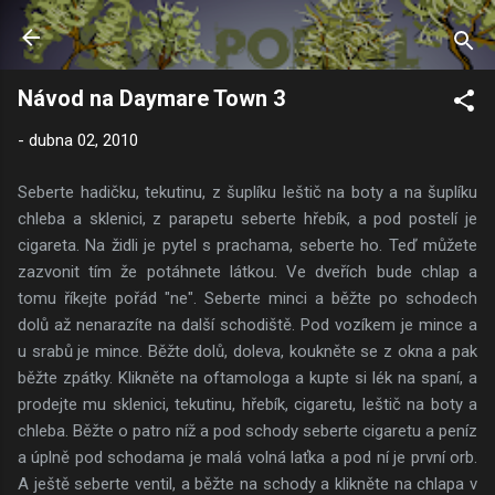
Přeskočit na hlavní obsah
Návod na Daymare Town 3
-
dubna 02, 2010
Seberte hadičku, tekutinu, z šuplíku leštič na boty a na šuplíku
chleba a sklenici, z parapetu seberte hřebík, a pod postelí je
cigareta. Na židli je pytel s prachama, seberte ho. Teď můžete
zazvonit tím že potáhnete látkou. Ve dveřích bude chlap a
tomu říkejte pořád "ne". Seberte minci a běžte po schodech
dolů až nenarazíte na další schodiště. Pod vozíkem je mince a
u srabů je mince. Běžte dolů, doleva, koukněte se z okna a pak
běžte zpátky. Klikněte na oftamologa a kupte si lék na spaní, a
prodejte mu sklenici, tekutinu, hřebík, cigaretu, leštič na boty a
chleba. Běžte o patro níž a pod schody seberte cigaretu a peníz
a úplně pod schodama je malá volná laťka a pod ní je první orb.
A ještě seberte ventil, a běžte na schody a klikněte na chlapa v