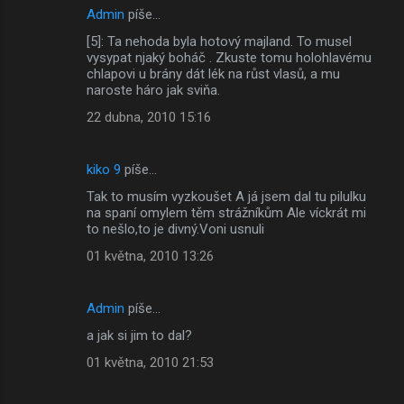
Admin
píše…
[5]: Ta nehoda byla hotový majland. To musel
vysypat njaký boháč . Zkuste tomu holohlavému
chlapovi u brány dát lék na růst vlasů, a mu
naroste háro jak sviňa.
22 dubna, 2010 15:16
kiko 9
píše…
Tak to musím vyzkoušet A já jsem dal tu pilulku
na spaní omylem těm strážníkům Ale víckrát mi
to nešlo,to je divný.Voni usnuli
01 května, 2010 13:26
Admin
píše…
a jak si jim to dal?
01 května, 2010 21:53