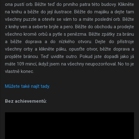
ona pustí orb. Běžte teď do prvního patra této budovy. Klikněte
na knihu a běžte do její ilustrace. Běžte do majáku a dejte tam
všechny puzzle a otevře se vám to a máte poslední orb. Běžte
z knihy ven a seberte brýle a pero. Běžte do obchodu a prodejte
všechno kromě orbů a pytle s penězma. Běžte zpátky za bránu
a běžte doprava a do nízkého otvoru. Dejte do přístroje
všechny orby a klikněte páku, opusťte otvor, běžte doprava a
projděte bránou. Teď uvidíte outro. Pokud jste dopadli jako já
máte 109 mincí, ikdyž jsem na všechny neupozorňoval. No to je
vlastně konec.
Můžete také najít tady.
Bez achievementů: