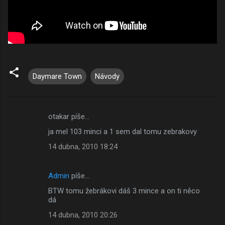
Daymare Town
Návody
otakar píše…
K
ja mel 103 minci a 1 sem dal tomu zebrakovy
o
14 dubna, 2010 18:24
m
e
Admin
píše…
n
BTW tomu žebrákovi dáš 3 mince a on ti něco
t
dá
á
14 dubna, 2010 20:26
ř