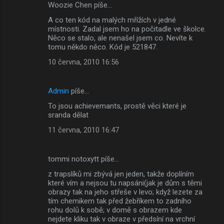
Woozie Chen píše…
A co ten kód na malých mřížích v jedné
místnosti. Zadal jsem ho na počitadle ve školce.
Něco se stalo, ale nenašel jsem co. Nevíte k
tomu někdo něco. Kód je 521847.
10 června, 2010 16:56
Admin
píše…
To jsou achievemants, prostě věci které je
sranda dělat
11 června, 2010 16:47
tommi notoxytt píše…
z trapslíků mi zbývá jen jeden, takže doplíním
které vím a nejsou tu napsáni(jak je dům s těmi
obrazy tak na jeho střeše v levo; když lezete za
tím chemikem tak před žebříkem to zadního
rohu dolů k sobě; v domě s obrazem kde
nejdete kliku tak v obraze v předsíní na vrchní