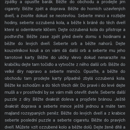
zpátky a opusťte barák. Běžte do obchodu a prodejte jim
cigarety. Běžte zpět a doprava. Běžte do horních uzavřených
dveří, a zvoňte dokud se neotevřou. Seberte minci a rozbijte
hodiny, seberte ozzubená kola, a běžte k bráně do těch dveří
které si odemknete klíčem. Dejte ozzubená kola do přístroje a
podtvrďte. Běžte zase zpět před dveře domu s hodinami a
běžte do levých dveří. Seberte orb a běžte nahorů. Dejte
kouzelníkovi kouli a on vám dá další orb a seberte mu jeho
tarrotové karty. Běžte do uličky vlevo dokud nenarazíte na
krabičku dejte tam točidlo a vytvočte z něho další orb. Běžte do
velké díry napravo a seberte mimčo. Opusťte, a běžte do
obchodu tam prodejte karty případně zbylá ozzubená kola.
Běžte ke schodům a do těch třech děr. Do pravé i do levé dejte
mušli a v prostřední by se vám měli otevřít dveře. Seberte další
puzzle z díry. Běžte dvakrát doleva a projďete bránou. Ještě
dvakrát doprava a seberte mince ještě jednou a máte tam
majland rozsypaných peněz. Běžte do levých dveří a z krabice
seberte poslední puzzle a seberte cigaretu. Běžte do pravých
dveří. Můžete vzít ozzubené kolo a běžte dolů. Dejte ženě dítě a