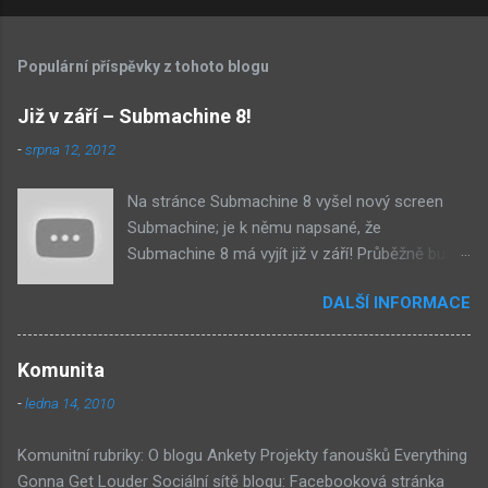
Populární příspěvky z tohoto blogu
Již v září – Submachine 8!
-
srpna 12, 2012
Na stránce Submachine 8 vyšel nový screen
Submachine; je k němu napsané, že
Submachine 8 má vyjít již v září! Průběžně budu
přidávat zveřejněné screeny! Asi první
DALŠÍ INFORMACE
zveřejněný materiál ze Submachine 8. Zvukové
pozadí menu. První screen, který se na stránce
objevil, zdá se spíše jako takové 'logo'. Screen
Komunita
byl na stránce Sub8 ale nyní je tam ten pod
-
ledna 14, 2010
tímhle. Další screen, vypadá velmi zajímavě.
Vypadá podobně jako systém padacího mostu
Komunitní rubriky: O blogu Ankety Projekty fanoušků Everything
v DaymareTown 1 ( stránka sub8 ) Screen, který
Gonna Get Louder Sociální sítě blogu: Facebooková stránka