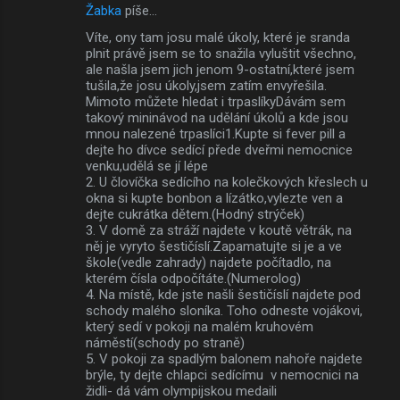
Žabka
píše…
Víte, ony tam josu malé úkoly, které je sranda
plnit právě jsem se to snažila vyluštit všechno,
ale našla jsem jich jenom 9-ostatní,které jsem
tušila,že josu úkoly,jsem zatím envyřešila.
Mimoto můžete hledat i trpaslíkyDávám sem
takový mininávod na udělání úkolů a kde jsou
mnou nalezené trpaslíci1.Kupte si fever pill a
dejte ho dívce sedící přede dveřmi nemocnice
venku,udělá se jí lépe
2. U človíčka sedícího na kolečkových křeslech u
okna si kupte bonbon a lízátko,vylezte ven a
dejte cukrátka dětem.(Hodný strýček)
3. V domě za stráží najdete v koutě větrák, na
něj je vyryto šestičíslí.Zapamatujte si je a ve
škole(vedle zahrady) najdete počítadlo, na
kterém čísla odpočítáte.(Numerolog)
4. Na místě, kde jste našli šestičíslí najdete pod
schody malého sloníka. Toho odneste vojákovi,
který sedí v pokoji na malém kruhovém
náměstí(schody po straně)
5. V pokoji za spadlým balonem nahoře najdete
brýle, ty dejte chlapci sedícímu v nemocnici na
židli- dá vám olympijskou medaili