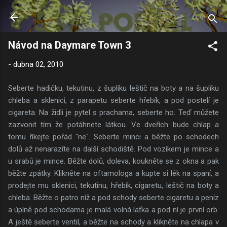
Přeskočit na hlavní obsah
Návod na Daymare Town 3
-
dubna 02, 2010
Seberte hadičku, tekutinu, z šuplíku leštič na boty a na šuplíku
chleba a sklenici, z parapetu seberte hřebík, a pod postelí je
cigareta. Na židli je pytel s prachama, seberte ho. Teď můžete
zazvonit tím že potáhnete látkou. Ve dveřích bude chlap a
tomu říkejte pořád "ne". Seberte minci a běžte po schodech
dolů až nenarazíte na další schodiště. Pod vozíkem je mince a
u srabů je mince. Běžte dolů, doleva, koukněte se z okna a pak
běžte zpátky. Klikněte na oftamologa a kupte si lék na spaní, a
prodejte mu sklenici, tekutinu, hřebík, cigaretu, leštič na boty a
chleba. Běžte o patro níž a pod schody seberte cigaretu a peníz
a úplně pod schodama je malá volná laťka a pod ní je první orb.
A ještě seberte ventil, a běžte na schody a klikněte na chlapa v