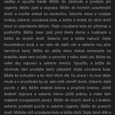
zpátky a opusťte barák. Běžte do obchodu a prodejte jim
cigarety. Běžte zpět a doprava. Běžte do horních uzavřených
dveří, a zvoňte dokud se neotevřou. Seberte minci a rozbijte
hodiny, seberte ozzubená kola, a běžte k bráně do těch dveří
které si odemknete klíčem. Dejte ozzubená kola do přístroje a
podtvrďte. Běžte zase zpět před dveře domu s hodinami a
běžte do levých dveří. Seberte orb a běžte nahorů. Dejte
kouzelníkovi kouli a on vám dá další orb a seberte mu jeho
tarrotové karty. Běžte do uličky vlevo dokud nenarazíte na
krabičku dejte tam točidlo a vytvočte z něho další orb. Běžte do
velké díry napravo a seberte mimčo. Opusťte, a běžte do
obchodu tam prodejte karty případně zbylá ozzubená kola.
Běžte ke schodům a do těch třech děr. Do pravé i do levé dejte
mušli a v prostřední by se vám měli otevřít dveře. Seberte další
puzzle z díry. Běžte dvakrát doleva a projďete bránou. Ještě
dvakrát doprava a seberte mince ještě jednou a máte tam
majland rozsypaných peněz. Běžte do levých dveří a z krabice
seberte poslední puzzle a seberte cigaretu. Běžte do pravých
dveří. Můžete vzít ozzubené kolo a běžte dolů. Dejte ženě dítě a