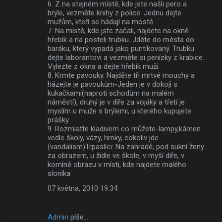
6. Z na stejném místě, kde jste našli pero a
brýle, vezměte knihy z police. Jednu dejte
mužům, kteří se hádají na mostě.
7. Na místě, kde jste začali, najdete na okně
hřebík a na posteli trubku. Jděte do města do
baráku, který vypadá jako puntíkovaný. Trubku
dejte laborantovi a vezměte si penízky z krabice.
Vylezte z okna a dejte hřebík muži.
8. Krmte pavouky. Najděte tři mrtvé mouchy a
házejte je pavoukům-Jeden je v dokoji s
kukačkami(naproti schodům na malém
náměstí), druhý je v díře za vojáky a třetí je
myslím u muže s brýlemi, u kterého kupujete
prášky.
9. Rozmlaťte kladivem co můžete-lampy,kámen
vedle školy, vázy, hrnky, cokoliv jde
(vandalism)Trpaslíci: Na zahradě, pod sukní ženy
za obrazem, u židle ve škole, v myší díře, v
komíně obrazu v místi, kde najdete malého
sloníka
07 května, 2010 19:34
Admin
píše…