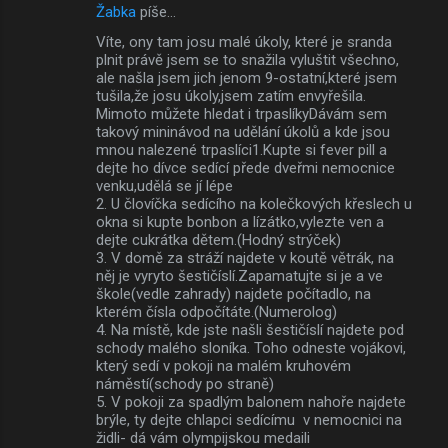
Žabka
píše…
Víte, ony tam josu malé úkoly, které je sranda
plnit právě jsem se to snažila vyluštit všechno,
ale našla jsem jich jenom 9-ostatní,které jsem
tušila,že josu úkoly,jsem zatím envyřešila.
Mimoto můžete hledat i trpaslíkyDávám sem
takový mininávod na udělání úkolů a kde jsou
mnou nalezené trpaslíci1.Kupte si fever pill a
dejte ho dívce sedící přede dveřmi nemocnice
venku,udělá se jí lépe
2. U človíčka sedícího na kolečkových křeslech u
okna si kupte bonbon a lízátko,vylezte ven a
dejte cukrátka dětem.(Hodný strýček)
3. V domě za stráží najdete v koutě větrák, na
něj je vyryto šestičíslí.Zapamatujte si je a ve
škole(vedle zahrady) najdete počítadlo, na
kterém čísla odpočítáte.(Numerolog)
4. Na místě, kde jste našli šestičíslí najdete pod
schody malého sloníka. Toho odneste vojákovi,
který sedí v pokoji na malém kruhovém
náměstí(schody po straně)
5. V pokoji za spadlým balonem nahoře najdete
brýle, ty dejte chlapci sedícímu v nemocnici na
židli- dá vám olympijskou medaili