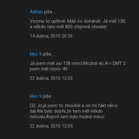
e
Admin
píše…
Vezmu to upřímě. Máš co dohánět. Já měl 150,
a někdo tam měl 800 zřejmně cheater
14 dubna, 2010 20:26
kiko 9
píše…
Já jsem měl asi 138 mincí.Možná víc.A v DMT 2
jsem měl nejvíc 40.
22 dubna, 2010 12:03
kiko 9
píše…
[3]: Jo,já jsem to zkoušel a on mi fakt něco
dal.Ale bylo dobře,že tam měl někdo
nehodu.Aspoň tam bylo hodně mincí.
22 dubna, 2010 12:05