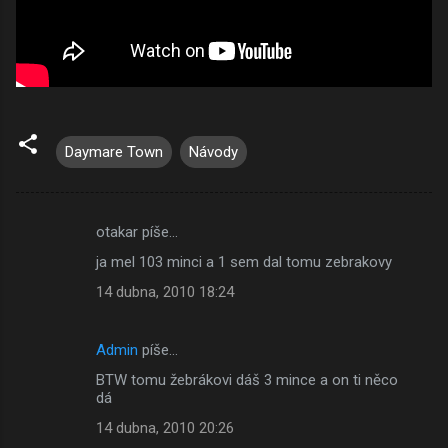
Daymare Town
Návody
otakar píše…
K
ja mel 103 minci a 1 sem dal tomu zebrakovy
o
14 dubna, 2010 18:24
m
e
Admin
píše…
n
BTW tomu žebrákovi dáš 3 mince a on ti něco
t
dá
á
14 dubna, 2010 20:26
ř