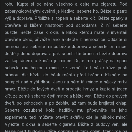
rohu. Kupte si od něho všechno a dejte mu cigaretu. Pod
zabarykádovánými dveřmi je kladivo, seberte ho. Běžte o patro
výš a doprava. Přibližte si topení a seberte klíč. Běžte zpátky a
otevřete si klíčem místnost pod schodama. Z ní seberte
puzzle. Běžte zase k oknu a klikou kterou máte v inventáři
otevřete okno, přivažte lano a utečte z nemocnice. Oddalte si
nemocnici a seberte minci, běžte doprava a seberte tři mince.
Ještě jednou doprava a pak si přibližte bránu a běžte doprava
za kapitánem, u kanálu je mince. Dejte mu prášky na spaní
seberte mu čepici a minci ze země. Teď vás stráže pustí
bránou. Ale běžte do části města před bránou. Klikněte na
parapet nad myší dírou. Jsou na něm tři mince a nějaký mrtví
hmyz. Běžte do levých dveří a prodejte hmyz a kupte si jeden
klíč, ze země seberte čtyři mince a běžte ven. Běžte do pravých
dveří, po schodech a po žebříku až tam bude brejlatej chlap.
Seberte ozzubené kolo, hadičku mu připevněte na jeho
experiment, teď můžete otevřít skříňku kde je několik mincí.
Vylezte z okna a seberte cigaretu. Běžte z budovy ven, ale
těsně před budovou jděte doprava je tam chlap, který má na