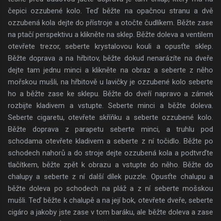
čepici ozzubené kolo. Teď běžte na opačnou stranu a dvě
ozzubená kola dejte do přístroje a otočte čudlíkem. Běžte zase
na ptačí perspektivu a klikněte na sklep. Běžte doleva a ventilem
otevřete trezor, seberte krystalovou kouli a opusťte sklep.
Běžte doprava a na hřbitov, běžte dokud nenarázíte na dveře
dejte tam jednu minci a klikněte na obraz a seberte z něho
mořskou mušli, na hřbitově u lavičky je ozzubené kolo seberte
ho a běžte zase ke sklepu. Běžte do dveří napravo a zámek
rozbijte kladivem a vstupte. Seberte minci a běžte doleva.
Seberte cigaretu, otevřete skříňku a seberte ozzubené kolo.
Běžte doprava z parapetu seberte minci, a truhlu pod
schodama otevřete kladivem a seberte z ní točidlo. Běžte po
schodech nahorů a do stroje dejte ozzubená kola a podtvrďte
tlačítkem, běžte zpět k obrazu a vstupte do něho. Běžte do
chalupy a seberte z ní další dílek puzzle. Opusťte chalupu a
běžte doleva po schodech na pláž a z ní seberte mošskou
mušli. Teď běžte k chalupě a na její bok, otevřete dveře, seberte
cigáro a jakoby jste zase v tom baráku, ale běžte doleva a zase