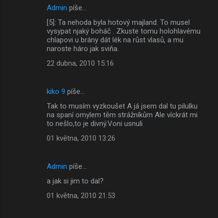
Admin
píše…
[5]: Ta nehoda byla hotový majland. To musel
vysypat njaký boháč . Zkuste tomu holohlavému
chlapovi u brány dát lék na růst vlasů, a mu
naroste háro jak sviňa.
22 dubna, 2010 15:16
kiko 9
píše…
Tak to musím vyzkoušet A já jsem dal tu pilulku
na spaní omylem těm strážníkům Ale víckrát mi
to nešlo,to je divný.Voni usnuli
01 května, 2010 13:26
Admin
píše…
a jak si jim to dal?
01 května, 2010 21:53