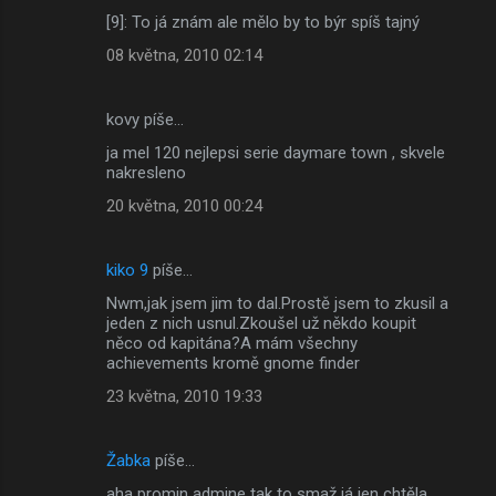
[9]: To já znám ale mělo by to býr spíš tajný
08 května, 2010 02:14
kovy píše…
ja mel 120 nejlepsi serie daymare town , skvele
nakresleno
20 května, 2010 00:24
kiko 9
píše…
Nwm,jak jsem jim to dal.Prostě jsem to zkusil a
jeden z nich usnul.Zkoušel už někdo koupit
něco od kapitána?A mám všechny
achievements kromě gnome finder
23 května, 2010 19:33
Žabka
píše…
aha promin admine tak to smaž já jen chtěla