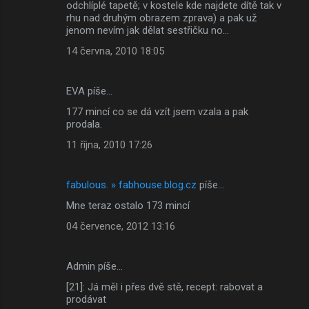
odchlíplé tapetě; v kostele kde najdete dítě tak v
rhu nad druhým obrazem zprava) a pak už
jenom nevím jak dělat sestřičku no...
14 června, 2010 18:05
EVA píše…
177 mincí co se dá vzít jsem vzala a pak
prodala.
11 října, 2010 17:26
fabulous. » fabhouse.blog.cz
píše…
Mne teraz ostalo 173 mincí
04 července, 2012 13:16
Admin píše…
[21]: Já měl i přes dvě stě, recept: rabovat a
prodávat