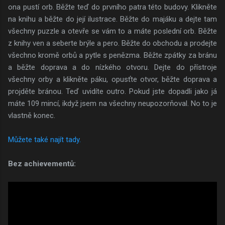
ona pustí orb. Běžte teď do prvního patra této budovy. Klikněte
na knihu a běžte do její ilustrace. Běžte do majáku a dejte tam
všechny puzzle a otevře se vám to a máte poslední orb. Běžte
z knihy ven a seberte brýle a pero. Běžte do obchodu a prodejte
všechno kromě orbů a pytle s penězma. Běžte zpátky za bránu
a běžte doprava a do nízkého otvoru. Dejte do přístroje
všechny orby a klikněte páku, opusťte otvor, běžte doprava a
projděte bránou. Teď uvidíte outro. Pokud jste dopadli jako já
máte 109 mincí, ikdyž jsem na všechny neupozorňoval. No to je
vlastně konec.
Můžete také najít tady.
Bez achievementů: