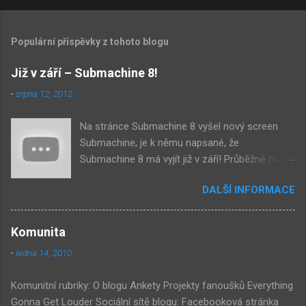
Populární příspěvky z tohoto blogu
Již v září – Submachine 8!
-
srpna 12, 2012
Na stránce Submachine 8 vyšel nový screen
Submachine; je k němu napsané, že
Submachine 8 má vyjít již v září! Průběžně budu
přidávat zveřejněné screeny! Asi první
DALŠÍ INFORMACE
zveřejněný materiál ze Submachine 8. Zvukové
pozadí menu. První screen, který se na stránce
objevil, zdá se spíše jako takové 'logo'. Screen
Komunita
byl na stránce Sub8 ale nyní je tam ten pod
-
ledna 14, 2010
tímhle. Další screen, vypadá velmi zajímavě.
Vypadá podobně jako systém padacího mostu
Komunitní rubriky: O blogu Ankety Projekty fanoušků Everything
v DaymareTown 1 ( stránka sub8 ) Screen, který
Gonna Get Louder Sociální sítě blogu: Facebooková stránka