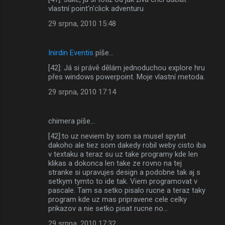
vlastní point'n'click adventuru
29 srpna, 2010 15:48
Inirdin Eventis
píše…
[42]: Já si právě dělám jednoduchou explore hru
přes windows powerpoint. Moje vlastní metoda.
29 srpna, 2010 17:14
chimera píše…
[42]:to uz neviem by som sa musel spytat
dakoho ale tiez som dakedy robil weby cisto iba
v textaku a teraz su uz take programy kde len
klikas a dokonca len take ze rovno na tej
stranke si upravujes design a podobne tak aj s
setkym tymto to ide tak. Viem programovat v
pascale. Tam sa setko pisalo rucne a teraz taky
program kde uz mas pripravene cele celky
prikazov a nie setko pisat rucne no...
29 srpna, 2010 17:32