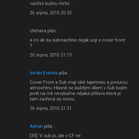
vsichni budou mrtví
26 srpna, 2010 20:53
chimera píše…
a co ak sa submachine nejak soji s cover front
?
26 srpna, 2010 21:13
Inirdin Eventis
píše…
Cover Front a Sub mají obě tajemneu a ponurou
atmosféru. Hlavně se každým dílem v Sub bojím
jestli na mě nevybafne nějaká příšera která je
tam zavřená se mnou.
26 srpna, 2010 21:31
Admin
píše…
[35]: V sub jo, ale v CF ne.