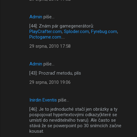
Admin
píše…
[44]: Znám pár gamegenerátorů:
PlayCrafter.com
,
Sploder.com
,
Fyrebug.com
,
Pictogame.com
....
29 srpna, 2010 17:58
Admin
píše…
[43]: Prozraď metodu, plís
29 srpna, 2010 19:06
Inirdin Eventis
píše…
[46]: Je to jednoduché stačí jen obrázky a ty
pospojovat hypertextovými odkazy(které se
umístí do neviditelného tvaru). Ale často se
stává že se powerpoint po 30 snímcích začne
kousat.