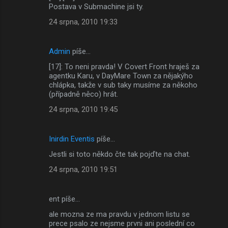
Postava v Submachine jsi ty.
24 srpna, 2010 19:33
Admin
píše…
[17]: To neni pravda! V Covert Front hraješ za
agentku Karu, v DayMare Town za nějakýho
chlápka, takže v sub taky musíme za někoho
(případně něco) hrát.
24 srpna, 2010 19:45
Inirdin Eventis
píše…
Jestli si toto někdo čte tak pojďte na chat.
24 srpna, 2010 19:51
ent píše…
ale mozna ze ma pravdu v jednom listu se
prece psalo ze nejsme prvni ani poslední co