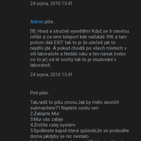
24 srpna, 2010 15:41
Admin
píše…
[9]: Hned a stručně vysvětlím! Když se ti otevřou
mříže a za nimi teleport kde naťukáš 596 a tam
potom dáš EXIT tak to je že utečeš jak to
nejdřív jde. A pokud chodíš po všech místech v
síti laboratoře a hledáš ruku a ten nanuk (nebo
co to je) od té sochy tak to je studování v
laboratoři.
24 srpna, 2010 15:41
Peti píše…
Tak,radš to píšu znovu:Jak by mělo skončit
submachine?1.Najdete cestu ven
2.Zabijete Mur
3.Mur vás zabije
4.Zničíte celej systém
5.Spolknete kapsli která způsobí,že se probudíte
doma jakdyby se nic nestalo