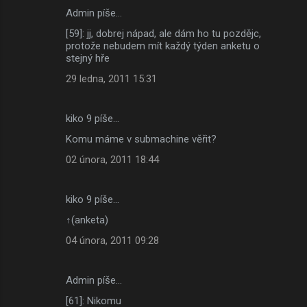
Admin píše…
[59]: jj, dobrej nápad, ale dám ho tu pozdějc,
protože nebudem mít každý týden anketu o
stejný hře
29 ledna, 2011 15:31
kiko 9 píše…
Komu máme v submachine věřit?
02 února, 2011 18:44
kiko 9 píše…
↑(anketa)
04 února, 2011 09:28
Admin píše…
[61]: Nikomu