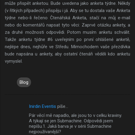
může přispět anketou. Bude uvedena jako anketa týdne. Někdy
(v řítkých případech) přispěju i já. Aby se tu dostala vaše Anketa
týdne nebo-li řečeno Čtenářská Anketa, stačí na můj e-mail
nebo do komentářů napsat tyto věci: Zaprvé otázku ankety, a
za druhé možnosti odpovědi. Potom musím anketu schválit.
Takže anketu týdne #6 uveřejním po první ohlášené anketě,
nejlépe dnes, nejhůře ve Středu. Mimochodem vaše přezdívka
bude napsána u ankety, aby ostatní čtenáři věděli kdo anketu
vymyslel.
Blog
Inirdin Eventis
píše…
K
Pár věcí mě napadlo, ale jsou to v celku kraviny.
o
A týkají se jen Submachine. Odpovědi jsem
m
nepíšu.1. Jaká barva je v sérii Submachine
nejpoužívanější?
e