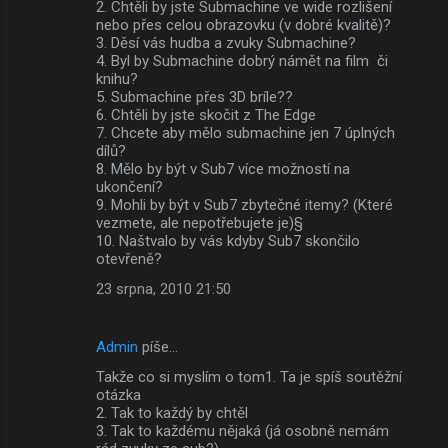
2. Chtěli by jste Submachine ve wide rozlišení
nebo přes celou obrazovku (v dobré kvalitě)?
n
3. Děsí vás hudba a zvuky Submachine?
t
4. Byl by Submachine dobrý námět na film či
knihu?
á
5. Submachine přes 3D bríle??
ř
6. Chtěli by jste skočit z The Edge
7. Chcete aby mělo submachine jen 7 úplných
e
dílů?
8. Mělo by být v Sub7 více možností na
ukončení?
9. Mohli by být v Sub7 zbytečné itemy? (Které
vezmete, ale nepotřebujete je)§
10. Naštvalo by vás kdyby Sub7 skončilo
otevřeně?
23 srpna, 2010 21:50
Admin
píše…
Takže co si myslím o tom1. Ta je spíš soutěžní
otázka
2. Tak to každý by chtěl
3. Tak to každému nějaká (já osobně nemám