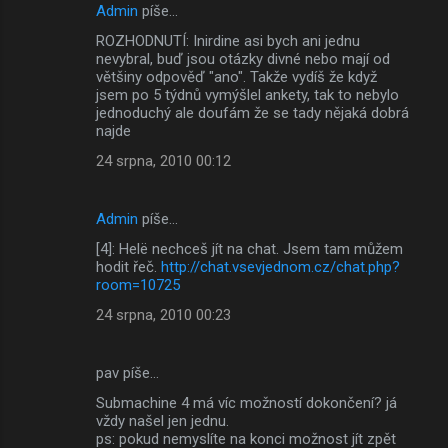
Admin
píše…
ROZHODNUTÍ: Inirdine asi bych ani jednu
nevybral, buď jsou otázky divné nebo mají od
většiny odpověď "ano". Takže vydíš že když
jsem po 5 týdnů vymýšlel ankety, tak to nebylo
jednoduchý ale doufám že se tady nějaká dobrá
najde
24 srpna, 2010 00:12
Admin
píše…
[4]: Helë nechceš jít na chat. Jsem tam můžem
hodit řeč.
http://chat.vsevjednom.cz/chat.php?
room=10725
24 srpna, 2010 00:23
pav píše…
Submachine 4 má víc možností dokončení? já
vždy našel jen jednu.
ps: pokud nemyslíte na konci možnost jít zpět