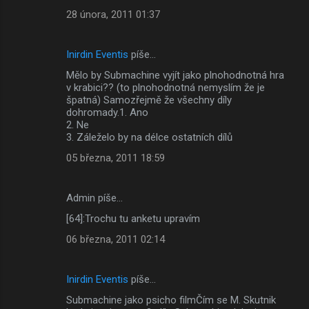
28 února, 2011 01:37
Inirdin Eventis
píše…
Mělo by Submachine vyjít jako plnohodnotná hra
v krabici?? (to plnohodnotná nemyslím že je
špatná) Samozřejmě že všechny díly
dohromady.1. Ano
2. Ne
3. Záleželo by na délce ostatních dílů
05 března, 2011 18:59
Admin píše…
[64]:Trochu tu anketu upravím
06 března, 2011 02:14
Inirdin Eventis
píše…
Submachine jako psicho filmČím se M. Skutnik