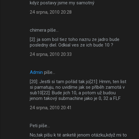
kdyz postavy jsme my samotný
24 srpna, 2010 20:28
chimera píše…
[2]: ja som bol tiez toho nazru ze jadro bude
posledny diel. Odkial ves ze ich bude 10 ?
24 srpna, 2010 20:33
Admin
píše…
[20]: Jestli si tam pořád tak jo[21]: Hmm, ten list
si pamatuju, no uvidíme jak se příběh zamotá v
sub10[22]: Bude jich 10, a potom už budou
jenom takový submachine jako je 0, 32 a FLF
24 srpna, 2010 20:41
Peti píše…
No,tak píšu k té anketě jenom otázku,když mi to