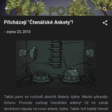
Přeskočit na hlavní obsah
Přicházejí "Čtenářské Ankety"!
-
srpna 23, 2010
Takže jsem se rozhodl ukončit Ankety týdne. Nikoliv přesnějc
řečeno. Protože začínají čtenářské ankety! Už mi začali
docházet nápady na nové ankety týdne. Takže teď každý čtenář