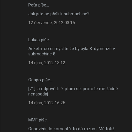
Peťa píše…
Jak jste se přišli k submachine?
12 července, 2012 03:15
Lukas píše…
Anketa: co si myslíte že by byla 8. dymenze v
submachine 8
14 října, 2012 13:12
Oqapo píše…
[71]: a odpovědi...? ptám se, protože mě žádné
nenapadaj
14 října, 2012 16:25
MMF píše…
Odpovědi do komentů, to dá rozum. Mě totiž