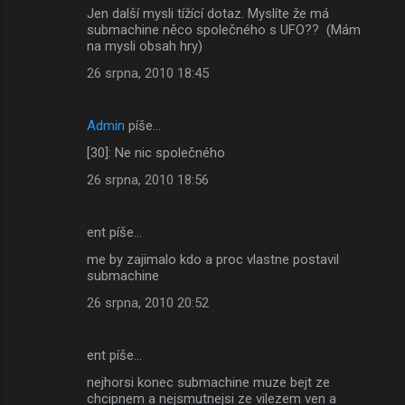
Jen další mysli tížící dotaz. Myslíte že má
submachine něco společného s UFO?? (Mám
na mysli obsah hry)
26 srpna, 2010 18:45
Admin
píše…
[30]: Ne nic společného
26 srpna, 2010 18:56
ent píše…
me by zajimalo kdo a proc vlastne postavil
submachine
26 srpna, 2010 20:52
ent píše…
nejhorsi konec submachine muze bejt ze
chcipnem a nejsmutnejsi ze vilezem ven a