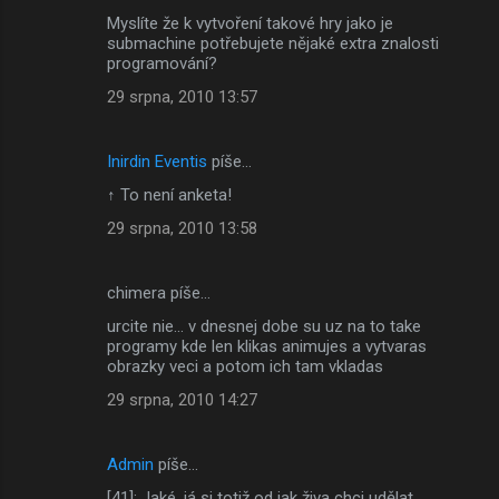
Myslíte že k vytvoření takové hry jako je
submachine potřebujete nějaké extra znalosti
programování?
29 srpna, 2010 13:57
Inirdin Eventis
píše…
↑ To není anketa!
29 srpna, 2010 13:58
chimera píše…
urcite nie... v dnesnej dobe su uz na to take
programy kde len klikas animujes a vytvaras
obrazky veci a potom ich tam vkladas
29 srpna, 2010 14:27
Admin
píše…
[41]: Jaké, já si totiž od jak živa chci udělat