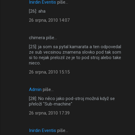
Inirdin Eventis
píše…
[26]: aha
26 srpna, 2010 14:07
chimera píše…
[25]: ja som sa pytal kamarata a ten odpovedal
ze sub vecsinou znamena slovko pod tak som
si to nejak prelozil ze je to pod stroj alebo take
nieco.
26 srpna, 2010 15:15
Admin
píše…
[28]: No něco jako pod-stroj možná když se
přeloží "Sub-machine"
26 srpna, 2010 17:39
Inirdin Eventis
píše…