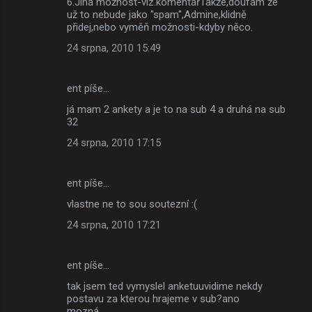
6.Jiná možnost-viz.komentářTakže,doufám že
už to nebude jako "spam",Admine,klidně
přidej,nebo vyměň možnosti-kdyby něco.
24 srpna, 2010 15:49
ent píše…
já mam 2 ankety a je to na sub 4 a druhá na sub
32
24 srpna, 2010 17:15
ent píše…
vlastne ne to sou soutezní :(
24 srpna, 2010 17:21
ent píše…
tak jsem ted vymyslel anketuuvidime nekdy
postavu za kterou hrajeme v sub?ano
mozná