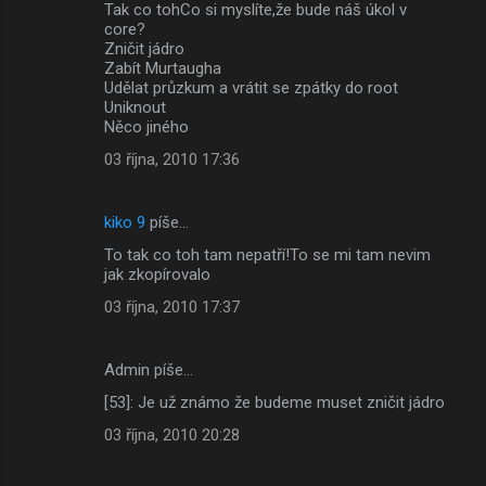
Tak co tohCo si myslíte,že bude náš úkol v
core?
Zničit jádro
Zabít Murtaugha
Udělat průzkum a vrátit se zpátky do root
Uniknout
Něco jiného
03 října, 2010 17:36
kiko 9
píše…
To tak co toh tam nepatří!To se mi tam nevim
jak zkopírovalo
03 října, 2010 17:37
Admin píše…
[53]: Je už známo že budeme muset zničit jádro
03 října, 2010 20:28