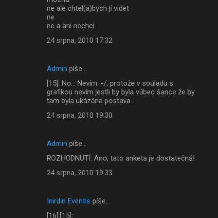
ne ale chtel(a)bych jí videt
ne
ne a ani nechci
24 srpna, 2010 17:32
Admin
píše…
[15]: No... Nevím :-/, protože v souladu s
grafikou nevím jestli by byla vůbec šance že by
tam byla ukázána postava...
24 srpna, 2010 19:30
Admin
píše…
ROZHODNUTÍ: Ano, tato anketa je dostatečná!
24 srpna, 2010 19:33
Inirdin Eventis
píše…
[16]:[15]: