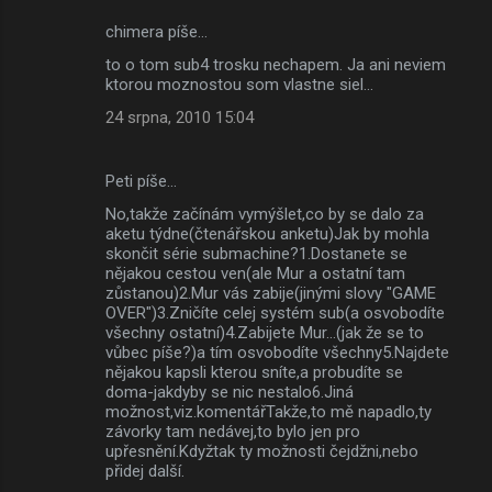
chimera píše…
to o tom sub4 trosku nechapem. Ja ani neviem
ktorou moznostou som vlastne siel...
24 srpna, 2010 15:04
Peti píše…
No,takže začínám vymýšlet,co by se dalo za
aketu týdne(čtenářskou anketu)Jak by mohla
skončit série submachine?1.Dostanete se
nějakou cestou ven(ale Mur a ostatní tam
zůstanou)2.Mur vás zabije(jinými slovy "GAME
OVER")3.Zničíte celej systém sub(a osvobodíte
všechny ostatní)4.Zabijete Mur...(jak že se to
vůbec píše?)a tím osvobodíte všechny5.Najdete
nějakou kapsli kterou sníte,a probudíte se
doma-jakdyby se nic nestalo6.Jiná
možnost,viz.komentářTakže,to mě napadlo,ty
závorky tam nedávej,to bylo jen pro
upřesnění.Kdyžtak ty možnosti čejdžni,nebo
přidej další.