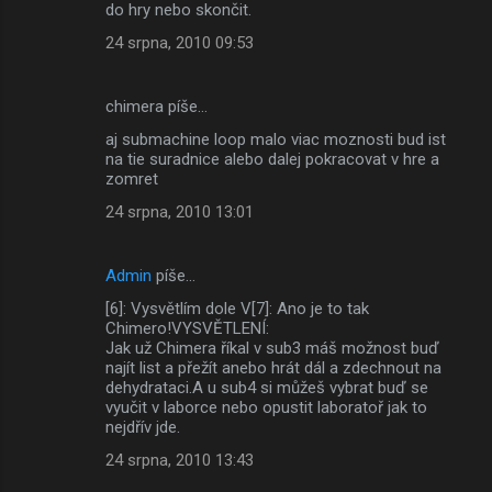
do hry nebo skončit.
24 srpna, 2010 09:53
chimera píše…
aj submachine loop malo viac moznosti bud ist
na tie suradnice alebo dalej pokracovat v hre a
zomret
24 srpna, 2010 13:01
Admin
píše…
[6]: Vysvětlím dole V[7]: Ano je to tak
Chimero!VYSVĚTLENÍ:
Jak už Chimera říkal v sub3 máš možnost buď
najít list a přežít anebo hrát dál a zdechnout na
dehydrataci.A u sub4 si můžeš vybrat buď se
vyučit v laborce nebo opustit laboratoř jak to
nejdřív jde.
24 srpna, 2010 13:43