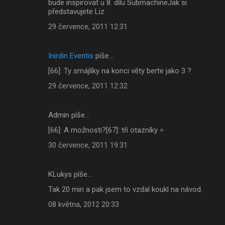
bude inspirovat u 8. dílu SubmachineJak si
představujete Liz
29 července, 2011 12:31
Inirdin Eventis
píše…
[66]: Ty smájlíky na konci věty berte jako 3 ?
29 července, 2011 12:32
Admin píše…
[66]: A možnosti?[67]: tři otazníky =
30 července, 2011 19:31
KLukys píše…
Tak 20 min a pak jsem to vzdal koukl na návod.
08 května, 2012 20:33