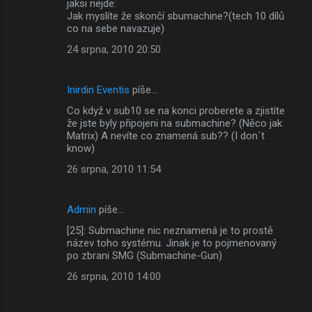
jaksi nejde:
Jak myslíte že skončí sbumachine?(tech 10 dílů
co na sebe navazuje)
24 srpna, 2010 20:50
Inirdin Eventis
píše…
Co když v sub10 se na konci proberete a zjistíte
že jste byly připojeni na submachine? (Něco jak
Matrix) A nevíte co znamená sub?? (I don´t
know)
26 srpna, 2010 11:54
Admin
píše…
[25]: Submachine nic neznamená je to prostě
název toho systému. Jinak je to pojmenovaný
po zbrani SMG (Submachine-Gun)
26 srpna, 2010 14:00