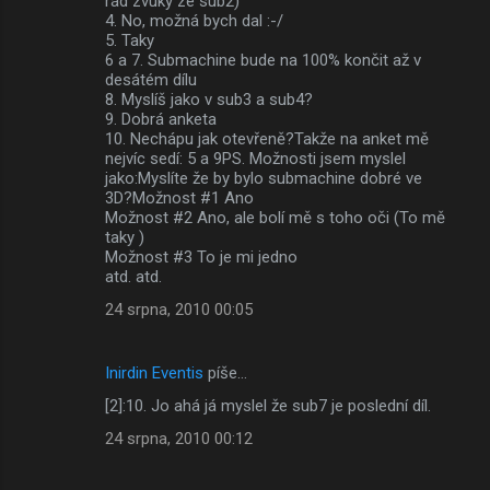
rád zvuky ze sub2)
4. No, možná bych dal :-/
5. Taky
6 a 7. Submachine bude na 100% končit až v
desátém dílu
8. Myslíš jako v sub3 a sub4?
9. Dobrá anketa
10. Nechápu jak otevřeně?Takže na anket mě
nejvíc sedí: 5 a 9PS. Možnosti jsem myslel
jako:Myslíte že by bylo submachine dobré ve
3D?Možnost #1 Ano
Možnost #2 Ano, ale bolí mě s toho oči (To mě
taky )
Možnost #3 To je mi jedno
atd. atd.
24 srpna, 2010 00:05
Inirdin Eventis
píše…
[2]:10. Jo ahá já myslel že sub7 je poslední díl.
24 srpna, 2010 00:12