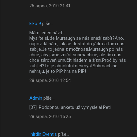
26 srpna, 2010 21:41
kiko 9
píše…
Mám jeden návrh:
Myslíte si, že Murtaugh se nás snaží zabít?Ano,
napovídá nám, jak se dostat do jádra a tam nás
zabije.Je to jedna z možností.Murtaugh po nás
chce, aby jsme zničili submachine, ale tím nás
chce zároveň umučit hladem a žízní.Proč by nás
zabíjel?To je absolutní nesmysl.Submachine
nehraju, je to PÍP hra na PÍP!
28 srpna, 2010 12:54
Admin
píše…
[37]: Podobnou anketu už vymyslelal Peti
28 srpna, 2010 15:25
Inirdin Eventis
píše…