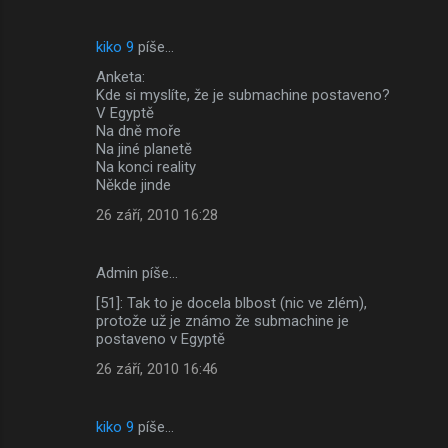
kiko 9
píše…
Anketa:
Kde si myslíte, že je submachine postaveno?
V Egyptě
Na dně moře
Na jiné planetě
Na konci reality
Někde jinde
26 září, 2010 16:28
Admin píše…
[51]: Tak to je docela blbost (nic ve zlém),
protože už je známo že submachine je
postaveno v Egyptě
26 září, 2010 16:46
kiko 9
píše…