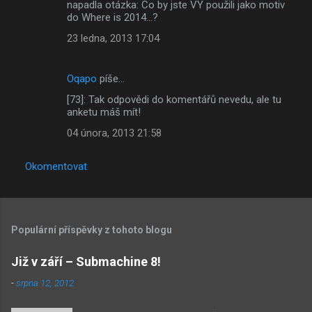
napadla otázka: Co by jste VY použili jako motiv
do Where is 2014...?
23 ledna, 2013 17:04
Oqapo
píše…
[73]: Tak odpovědi do komentářů nevedu, ale tu
anketu máš mít!
04 února, 2013 21:58
Okomentovat
Populární příspěvky z tohoto blogu
Již v září – Submachine 8!
-
srpna 12, 2012