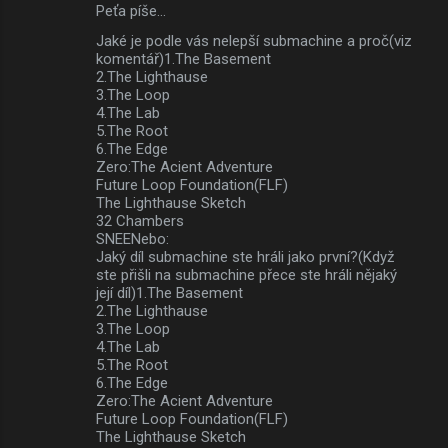
Peťa píše…
Jaké je podle vás nelepší submachine a proč(viz
komentář)1.The Basement
2.The Lighthause
3.The Loop
4.The Lab
5.The Root
6.The Edge
Zero:The Acient Adventure
Future Loop Foundation(FLF)
The Lighthause Sketch
32 Chambers
SNEENebo:
Jaký díl submachine ste hráli jako první?(Když
ste přišli na submachine přece ste hráli nějaký
její díl)1.The Basement
2.The Lighthause
3.The Loop
4.The Lab
5.The Root
6.The Edge
Zero:The Acient Adventure
Future Loop Foundation(FLF)
The Lighthause Sketch