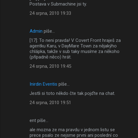
Postava v Submachine jsi ty.
24 srpna, 2010 19:33
Admin
píše…
[17]: To neni pravda! V Covert Front hraješ za
agentku Karu, v DayMare Town za nějakýho
chlápka, takže v sub taky musíme za někoho
(případně něco) hrát.
24 srpna, 2010 19:45
Inirdin Eventis
píše…
Jestli si toto někdo čte tak pojďte na chat.
24 srpna, 2010 19:51
ent píše…
ale mozna ze ma pravdu v jednom listu se
prece psalo ze nejsme prvni ani poslední co