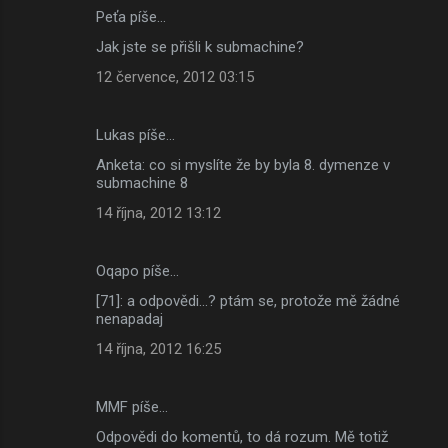
Peťa píše…
Jak jste se přišli k submachine?
12 července, 2012 03:15
Lukas píše…
Anketa: co si myslíte že by byla 8. dymenze v
submachine 8
14 října, 2012 13:12
Oqapo píše…
[71]: a odpovědi...? ptám se, protože mě žádné
nenapadaj
14 října, 2012 16:25
MMF píše…
Odpovědi do komentů, to dá rozum. Mě totiž