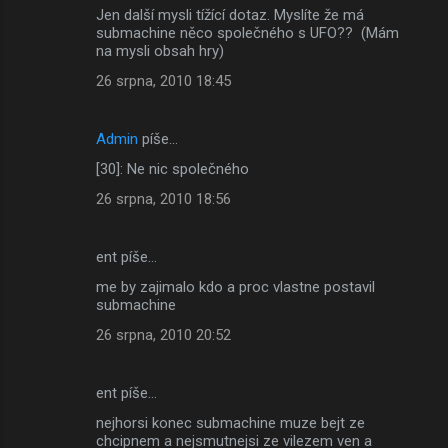
Jen další mysli tížící dotaz. Myslíte že má
submachine něco společného s UFO?? (Mám
na mysli obsah hry)
26 srpna, 2010 18:45
Admin
píše…
[30]: Ne nic společného
26 srpna, 2010 18:56
ent píše…
me by zajimalo kdo a proc vlastne postavil
submachine
26 srpna, 2010 20:52
ent píše…
nejhorsi konec submachine muze bejt ze
chcipnem a nejsmutnejsi ze vilezem ven a