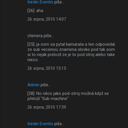
Inirdin Eventis
píše…
[26]: aha
26 srpna, 2010 14:07
chimera píše…
[25]: ja som sa pytal kamarata a ten odpovedal
ze sub vecsinou znamena slovko pod tak som
si to nejak prelozil ze je to pod stroj alebo take
nieco.
26 srpna, 2010 15:15
Admin
píše…
[28]: No něco jako pod-stroj možná když se
přeloží "Sub-machine"
26 srpna, 2010 17:39
Inirdin Eventis
píše…