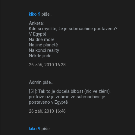
kiko 9
píše…
Anketa:
Kde si myslíte, že je submachine postaveno?
V Egyptě
Na dně moře
Na jiné planetě
Na konci reality
Někde jinde
26 září, 2010 16:28
Admin píše…
[51]: Tak to je docela blbost (nic ve zlém),
protože už je známo že submachine je
postaveno v Egyptě
26 září, 2010 16:46
kiko 9
píše…