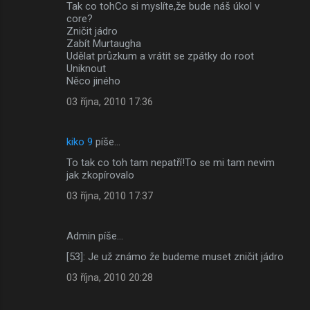
Tak co tohCo si myslíte,že bude náš úkol v
core?
Zničit jádro
Zabít Murtaugha
Udělat průzkum a vrátit se zpátky do root
Uniknout
Něco jiného
03 října, 2010 17:36
kiko 9
píše…
To tak co toh tam nepatří!To se mi tam nevim
jak zkopírovalo
03 října, 2010 17:37
Admin píše…
[53]: Je už známo že budeme muset zničit jádro
03 října, 2010 20:28