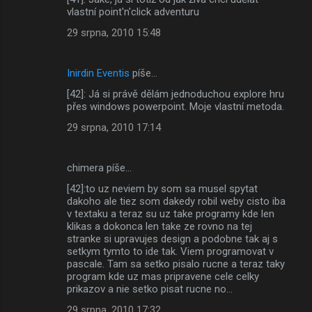
vlastní point'n'click adventuru
29 srpna, 2010 15:48
Inirdin Eventis
píše…
[42]: Já si právě dělám jednoduchou explore hru
přes windows powerpoint. Moje vlastní metoda.
29 srpna, 2010 17:14
chimera píše…
[42]:to uz neviem by som sa musel spytat
dakoho ale tiez som dakedy robil weby cisto iba
v textaku a teraz su uz take programy kde len
klikas a dokonca len take ze rovno na tej
stranke si upravujes design a podobne tak aj s
setkym tymto to ide tak. Viem programovat v
pascale. Tam sa setko pisalo rucne a teraz taky
program kde uz mas pripravene cele celky
prikazov a nie setko pisat rucne no...
29 srpna, 2010 17:32