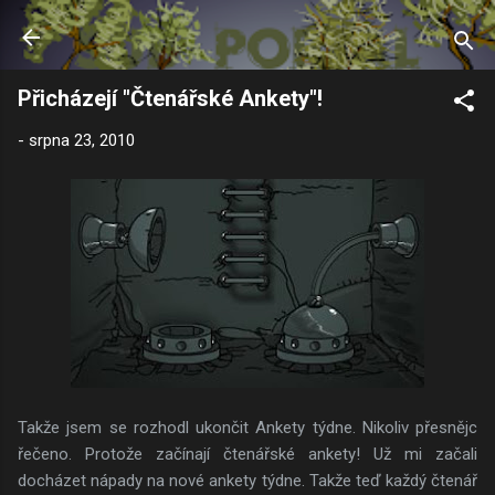
Přeskočit na hlavní obsah
Přicházejí "Čtenářské Ankety"!
-
srpna 23, 2010
Takže jsem se rozhodl ukončit Ankety týdne. Nikoliv přesnějc
řečeno. Protože začínají čtenářské ankety! Už mi začali
docházet nápady na nové ankety týdne. Takže teď každý čtenář