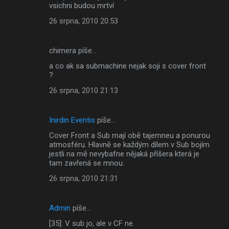
vsichni budou mrtví
26 srpna, 2010 20:53
chimera píše…
a co ak sa submachine nejak soji s cover front
?
26 srpna, 2010 21:13
Inirdin Eventis
píše…
Cover Front a Sub mají obě tajemneu a ponurou
atmosféru. Hlavně se každým dílem v Sub bojím
jestli na mě nevybafne nějaká příšera která je
tam zavřená se mnou.
26 srpna, 2010 21:31
Admin
píše…
[35]: V sub jo, ale v CF ne.