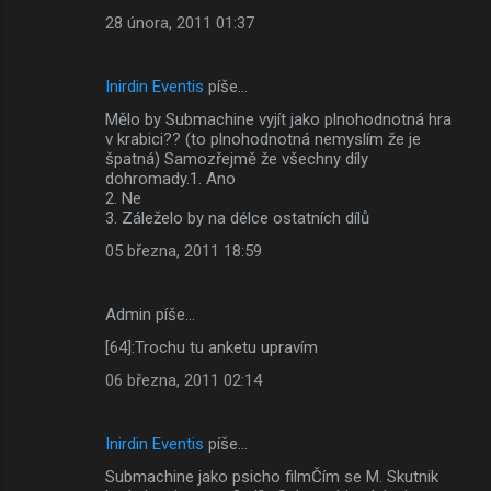
28 února, 2011 01:37
Inirdin Eventis
píše…
Mělo by Submachine vyjít jako plnohodnotná hra
v krabici?? (to plnohodnotná nemyslím že je
špatná) Samozřejmě že všechny díly
dohromady.1. Ano
2. Ne
3. Záleželo by na délce ostatních dílů
05 března, 2011 18:59
Admin píše…
[64]:Trochu tu anketu upravím
06 března, 2011 02:14
Inirdin Eventis
píše…
Submachine jako psicho filmČím se M. Skutnik