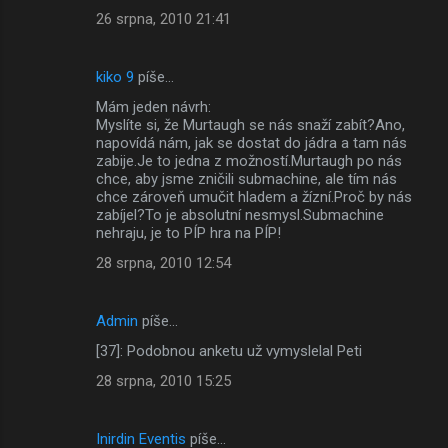
26 srpna, 2010 21:41
kiko 9
píše…
Mám jeden návrh:
Myslíte si, že Murtaugh se nás snaží zabít?Ano,
napovídá nám, jak se dostat do jádra a tam nás
zabije.Je to jedna z možností.Murtaugh po nás
chce, aby jsme zničili submachine, ale tím nás
chce zároveň umučit hladem a žízní.Proč by nás
zabíjel?To je absolutní nesmysl.Submachine
nehraju, je to PÍP hra na PÍP!
28 srpna, 2010 12:54
Admin
píše…
[37]: Podobnou anketu už vymyslelal Peti
28 srpna, 2010 15:25
Inirdin Eventis
píše…