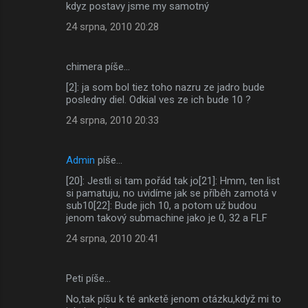
kdyz postavy jsme my samotný
24 srpna, 2010 20:28
chimera píše…
[2]: ja som bol tiez toho nazru ze jadro bude
posledny diel. Odkial ves ze ich bude 10 ?
24 srpna, 2010 20:33
Admin
píše…
[20]: Jestli si tam pořád tak jo[21]: Hmm, ten list
si pamatuju, no uvidíme jak se příběh zamotá v
sub10[22]: Bude jich 10, a potom už budou
jenom takový submachine jako je 0, 32 a FLF
24 srpna, 2010 20:41
Peti píše…
No,tak píšu k té anketě jenom otázku,když mi to