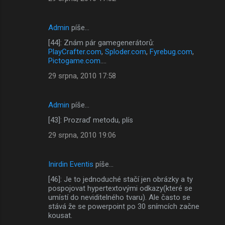
Admin
píše…
[44]: Znám pár gamegenerátorů:
PlayCrafter.com
,
Sploder.com
,
Fyrebug.com
,
Pictogame.com
....
29 srpna, 2010 17:58
Admin
píše…
[43]: Prozraď metodu, plís
29 srpna, 2010 19:06
Inirdin Eventis
píše…
[46]: Je to jednoduché stačí jen obrázky a ty
pospojovat hypertextovými odkazy(které se
umístí do neviditelného tvaru). Ale často se
stává že se powerpoint po 30 snímcích začne
kousat.