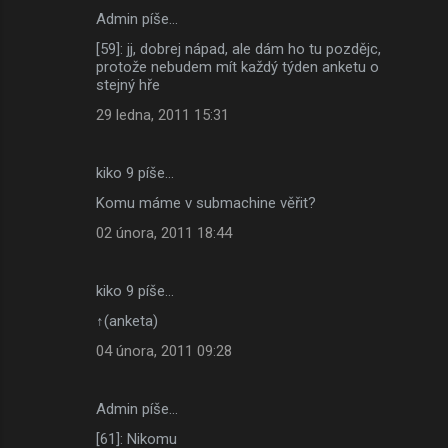
Admin píše…
[59]: jj, dobrej nápad, ale dám ho tu pozdějc,
protože nebudem mít každý týden anketu o
stejný hře
29 ledna, 2011 15:31
kiko 9 píše…
Komu máme v submachine věřit?
02 února, 2011 18:44
kiko 9 píše…
↑(anketa)
04 února, 2011 09:28
Admin píše…
[61]: Nikomu