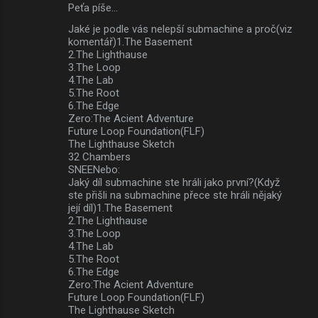
Peťa píše…
Jaké je podle vás nelepší submachine a proč(viz
komentář)1.The Basement
2.The Lighthause
3.The Loop
4.The Lab
5.The Root
6.The Edge
Zero:The Acient Adventure
Future Loop Foundation(FLF)
The Lighthause Sketch
32 Chambers
SNEENebo:
Jaký díl submachine ste hráli jako první?(Když
ste přišli na submachine přece ste hráli nějaký
její díl)1.The Basement
2.The Lighthause
3.The Loop
4.The Lab
5.The Root
6.The Edge
Zero:The Acient Adventure
Future Loop Foundation(FLF)
The Lighthause Sketch