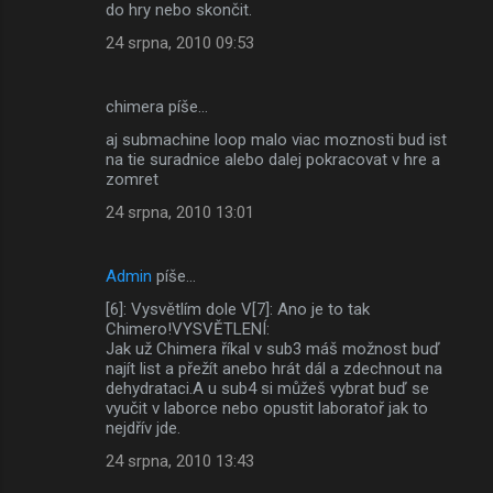
do hry nebo skončit.
24 srpna, 2010 09:53
chimera píše…
aj submachine loop malo viac moznosti bud ist
na tie suradnice alebo dalej pokracovat v hre a
zomret
24 srpna, 2010 13:01
Admin
píše…
[6]: Vysvětlím dole V[7]: Ano je to tak
Chimero!VYSVĚTLENÍ:
Jak už Chimera říkal v sub3 máš možnost buď
najít list a přežít anebo hrát dál a zdechnout na
dehydrataci.A u sub4 si můžeš vybrat buď se
vyučit v laborce nebo opustit laboratoř jak to
nejdřív jde.
24 srpna, 2010 13:43