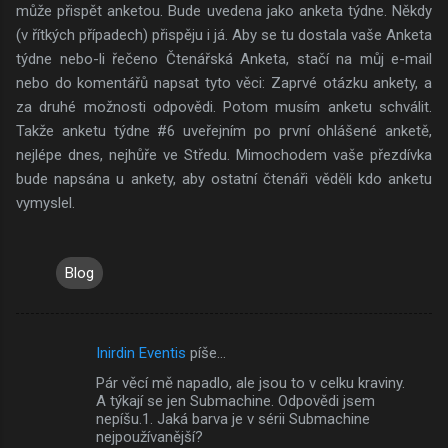
může přispět anketou. Bude uvedena jako anketa týdne. Někdy
(v řítkých případech) přispěju i já. Aby se tu dostala vaše Anketa
týdne nebo-li řečeno Čtenářská Anketa, stačí na můj e-mail
nebo do komentářů napsat tyto věci: Zaprvé otázku ankety, a
za druhé možnosti odpovědi. Potom musím anketu schválit.
Takže anketu týdne #6 uveřejním po první ohlášené anketě,
nejlépe dnes, nejhůře ve Středu. Mimochodem vaše přezdívka
bude napsána u ankety, aby ostatní čtenáři věděli kdo anketu
vymyslel.
Blog
Inirdin Eventis
píše…
K
Pár věcí mě napadlo, ale jsou to v celku kraviny.
o
A týkají se jen Submachine. Odpovědi jsem
m
nepíšu.1. Jaká barva je v sérii Submachine
nejpoužívanější?
e