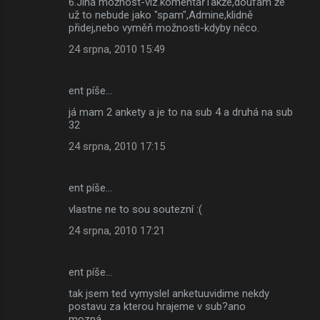
6.Jiná možnost-viz.komentářTakže,doufám že
už to nebude jako "spam",Admine,klidně
přidej,nebo vyměň možnosti-kdyby něco.
24 srpna, 2010 15:49
ent píše…
já mam 2 ankety a je to na sub 4 a druhá na sub
32
24 srpna, 2010 17:15
ent píše…
vlastne ne to sou soutezní :(
24 srpna, 2010 17:21
ent píše…
tak jsem ted vymyslel anketuuvidime nekdy
postavu za kterou hrajeme v sub?ano
mozná