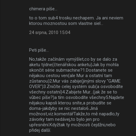
chimera píše…
to o tom sub4 trosku nechapem. Ja ani neviem
ktorou moznostou som vlastne siel...
24 srpna, 2010 15:04
Peti píše…
No,takže začínám vymýšlet,co by se dalo za
aketu týdne(čtenářskou anketu)Jak by mohla
skončit série submachine?1.Dostanete se
nějakou cestou ven(ale Mur a ostatní tam
zůstanou)2.Mur vás zabije(jinými slovy "GAME
OVER")3.Zničíte celej systém sub(a osvobodíte
všechny ostatní)4.Zabijete Mur...(jak že se to
vůbec píše?)a tím osvobodíte všechny5.Najdete
nějakou kapsli kterou sníte,a probudíte se
doma-jakdyby se nic nestalo6.Jiná
možnost,viz.komentářTakže,to mě napadlo,ty
závorky tam nedávej,to bylo jen pro
upřesnění.Kdyžtak ty možnosti čejdžni,nebo
přidej další.