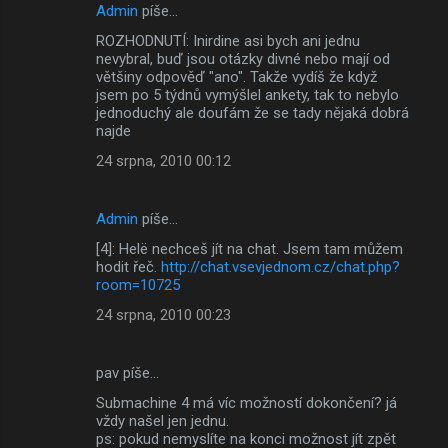
Admin
píše…
ROZHODNUTÍ: Inirdine asi bych ani jednu
nevybral, buď jsou otázky divné nebo mají od
většiny odpověď "ano". Takže vydíš že když
jsem po 5 týdnů vymýšlel ankety, tak to nebylo
jednoduchý ale doufám že se tady nějaká dobrá
najde
24 srpna, 2010 00:12
Admin
píše…
[4]: Helë nechceš jít na chat. Jsem tam můžem
hodit řeč.
http://chat.vsevjednom.cz/chat.php?
room=10725
24 srpna, 2010 00:23
pav píše…
Submachine 4 má víc možností dokončení? já
vždy našel jen jednu.
ps: pokud nemyslíte na konci možnost jít zpět