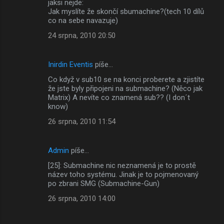
jaksi nejde:
Jak myslíte že skončí sbumachine?(tech 10 dílů
co na sebe navazuje)
24 srpna, 2010 20:50
Inirdin Eventis
píše…
Co když v sub10 se na konci proberete a zjistíte
že jste byly připojeni na submachine? (Něco jak
Matrix) A nevíte co znamená sub?? (I don´t
know)
26 srpna, 2010 11:54
Admin
píše…
[25]: Submachine nic neznamená je to prostě
název toho systému. Jinak je to pojmenovaný
po zbrani SMG (Submachine-Gun)
26 srpna, 2010 14:00