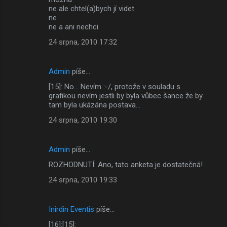
ne ale chtel(a)bych jí videt
ne
ne a ani nechci
24 srpna, 2010 17:32
Admin
píše…
[15]: No... Nevím :-/, protože v souladu s
grafikou nevím jestli by byla vůbec šance že by
tam byla ukázána postava...
24 srpna, 2010 19:30
Admin
píše…
ROZHODNUTÍ: Ano, tato anketa je dostatečná!
24 srpna, 2010 19:33
Inirdin Eventis
píše…
[16]:[15]: