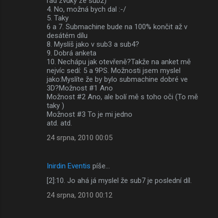
rád zvuky ze sub2)
4. No, možná bych dal :-/
5. Taky
6 a 7. Submachine bude na 100% končit až v
desátém dílu
8. Myslíš jako v sub3 a sub4?
9. Dobrá anketa
10. Nechápu jak otevřeně?Takže na anket mě
nejvíc sedí: 5 a 9PS. Možnosti jsem myslel
jako:Myslíte že by bylo submachine dobré ve
3D?Možnost #1 Ano
Možnost #2 Ano, ale bolí mě s toho oči (To mě
taky )
Možnost #3 To je mi jedno
atd. atd.
24 srpna, 2010 00:05
Inirdin Eventis
píše…
[2]:10. Jo ahá já myslel že sub7 je poslední díl.
24 srpna, 2010 00:12