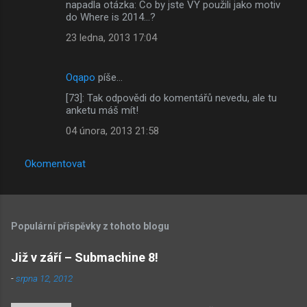
napadla otázka: Co by jste VY použili jako motiv
do Where is 2014...?
23 ledna, 2013 17:04
Oqapo
píše…
[73]: Tak odpovědi do komentářů nevedu, ale tu
anketu máš mít!
04 února, 2013 21:58
Okomentovat
Populární příspěvky z tohoto blogu
Již v září – Submachine 8!
-
srpna 12, 2012