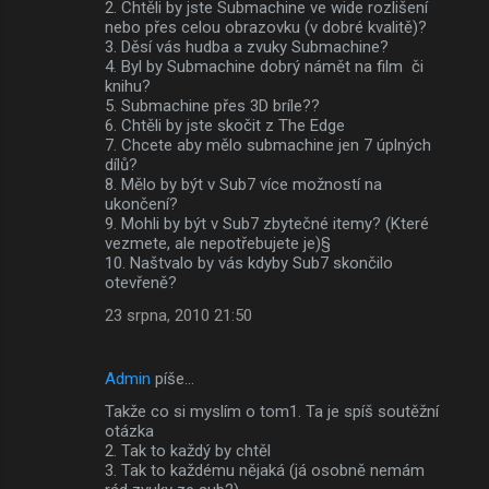
2. Chtěli by jste Submachine ve wide rozlišení
nebo přes celou obrazovku (v dobré kvalitě)?
n
3. Děsí vás hudba a zvuky Submachine?
t
4. Byl by Submachine dobrý námět na film či
knihu?
á
5. Submachine přes 3D bríle??
ř
6. Chtěli by jste skočit z The Edge
7. Chcete aby mělo submachine jen 7 úplných
e
dílů?
8. Mělo by být v Sub7 více možností na
ukončení?
9. Mohli by být v Sub7 zbytečné itemy? (Které
vezmete, ale nepotřebujete je)§
10. Naštvalo by vás kdyby Sub7 skončilo
otevřeně?
23 srpna, 2010 21:50
Admin
píše…
Takže co si myslím o tom1. Ta je spíš soutěžní
otázka
2. Tak to každý by chtěl
3. Tak to každému nějaká (já osobně nemám