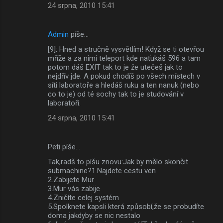
24 srpna, 2010 15:41
Admin
píše…
[9]: Hned a stručně vysvětlím! Když se ti otevřou
mříže a za nimi teleport kde naťukáš 596 a tam
potom dáš EXIT tak to je že utečeš jak to
nejdřív jde. A pokud chodíš po všech místech v
síti laboratoře a hledáš ruku a ten nanuk (nebo
co to je) od té sochy tak to je studování v
laboratoři.
24 srpna, 2010 15:41
Peti píše…
Tak,radš to píšu znovu:Jak by mělo skončit
submachine?1.Najdete cestu ven
2.Zabijete Mur
3.Mur vás zabije
4.Zničíte celej systém
5.Spolknete kapsli která způsobí,že se probudíte
doma jakdyby se nic nestalo