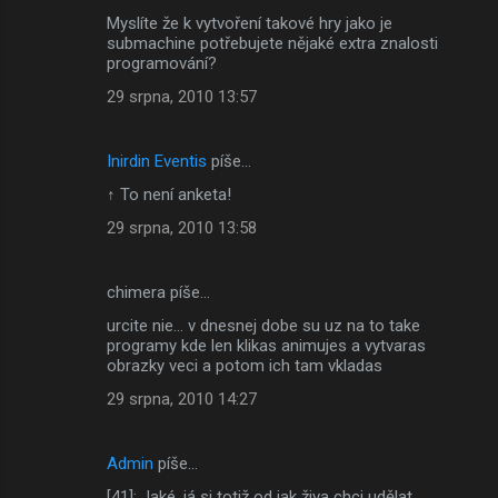
Myslíte že k vytvoření takové hry jako je
submachine potřebujete nějaké extra znalosti
programování?
29 srpna, 2010 13:57
Inirdin Eventis
píše…
↑ To není anketa!
29 srpna, 2010 13:58
chimera píše…
urcite nie... v dnesnej dobe su uz na to take
programy kde len klikas animujes a vytvaras
obrazky veci a potom ich tam vkladas
29 srpna, 2010 14:27
Admin
píše…
[41]: Jaké, já si totiž od jak živa chci udělat