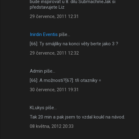
bude inspirovat u 8. dílu SubmachineJak si
představujete Liz
29 července, 2011 12:31
Inirdin Eventis
píše…
[66]: Ty smájlíky na konci věty berte jako 3 ?
29 července, 2011 12:32
Admin píše…
[66]: A možnosti?[67]: tři otazníky =
30 července, 2011 19:31
KLukys píše…
Tak 20 min a pak jsem to vzdal koukl na návod.
08 května, 2012 20:33