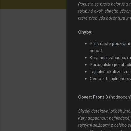
Pokuste se proto nejprve s 
tajuplné okolí, sbírejte vš
které před vás adventura jm
Chyby:
Příliš časté používán
nehodí
Kara není záhadná, m
Portugalsko je záhad
Tajuplné okolí zní zcel
Cesta z tajuplného sv
Covert Front 3
(hodnocení
Skvělý detektivní příběh jmé
Kary dopadnout nejhledanějš
tajnými službami z celého s