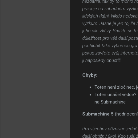
nezdařila, tak by to mohlo m
pracuje na záhadném výzkumu
lidských tkání. Nikdo nedo
výzkum. Jasné je jen to, že 
jeho díle zkázy. Snažte se t
důležitost pro váš další po
pochlubit také výbornou graf
pokud zavřete svůj interneto
ji naposledy opustili.
Chyby:
Toten není zločinec, j
Toten unášel vědce? T
na Submachine
Submachine 5
(hodnocení
Pro všechny příznivce jedné
další obtížný úkol. Kdo tuší