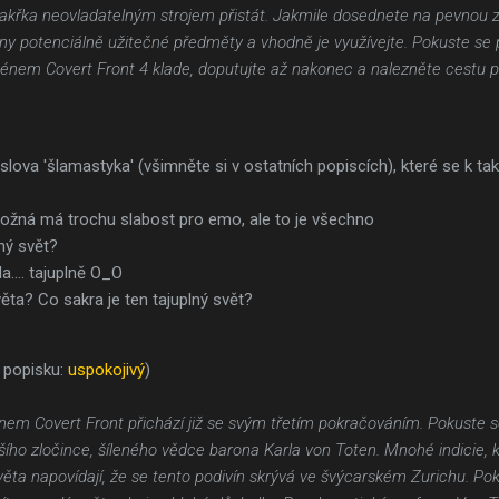
takřka neovladatelným strojem přistát. Jakmile dosednete na pevnou
echny potenciálně užitečné předměty a vhodně je využívejte. Pokuste se
énem Covert Front 4 klade, doputujte až nakonec a nalezněte cestu p
í slova 'šlamastyka' (všimněte si v ostatních popiscích), které se k 
ožná má trochu slabost pro emo, ale to je všechno
ný svět?
a.... tajuplně O_O
ěta? Co sakra je ten tajuplný svět?
 popisku:
uspokojivý
)
nem Covert Front přichází již se svým třetím pokračováním. Pokuste se
ího zločince, šíleného vědce barona Karla von Toten. Mnohé indicie, 
věta napovídají, že se tento podivín skrývá ve švýcarském Zurichu. P