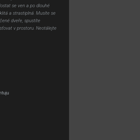
dostat se ven a po dlouhé
itá a strastiplná. Musíte se
čené dveře, spustíte
ťovat v prostoru. Neotálejte
mtuju