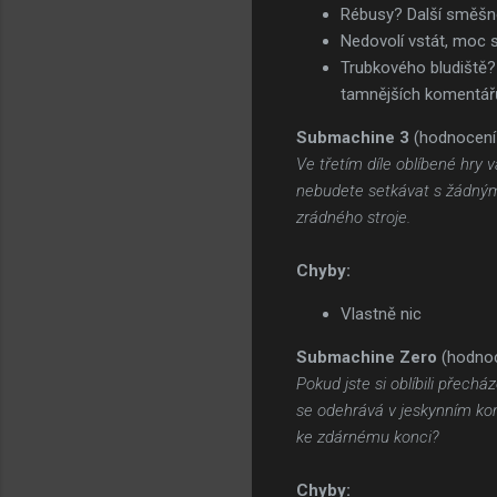
Rébusy? Další směšn
Nedovolí vstát, moc s
Trubkového bludiště? 
tamnějších komentář
Submachine 3
(hodnocení
Ve třetím díle oblíbené hry
nebudete setkávat s žádnými
zrádného stroje.
Chyby:
Vlastně nic
Submachine Zero
(hodnoc
Pokud jste si oblíbili přech
se odehrává v jeskynním ko
ke zdárnému konci?
Chyby: