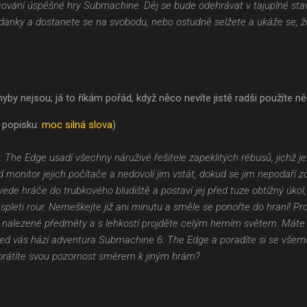
čování úspěšné hry Submachine. Děj se bude odehrávat v tajuplné st
ádanky a dostanete se na svobodu, nebo ostudně selžete a ukáže se, ž
yby nejsou; já to říkám pořád, když něco nevíte jistě radši použíte ně
 popisku:
moc silná slova
)
 The Edge usadí všechny náruživé řešitele zapeklitých rébusů, jichž j
 monitor jejich počítače a nedovolí jim vstát, dokud se jim nepodaří 
ede hráče do trubkového bludiště a postaví jej před tuze obtížný úkol
 spleti rour. Nemeškejte již ani minutu a směle se ponořte do hraní! 
te nalezené předměty a s lehkostí projděte celým herním světem. Mát
před vás hází adventura Submachine 6: The Edge a poradíte si se všemi
brátíte svou pozornost směrem k jiným hrám?