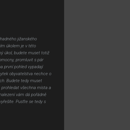
áhadného jižanského
ím úkolem je v této
hý úkol, budete muset totiž
omocny, promluvit s pár
a první pohled vypadají
zbytek obyvatelstva nechce o
rach. Budete tedy muset
 prohledat všechna místa a
ch nalezení vám dá pořádně
yřešíte. Pusťte se tedy s