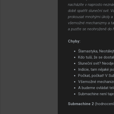
nacházíte v naprosto neznámý
době spatřit sluneční svit. 
prokousat mnohými úkoly a s
všemožné mechanizmy a také 
a pusťte se neohroženě do 
Chyby:
Šlamastyka, Neotálejt
Kdo tuší, že se dost
Sluneční svit? Neo
Indície, tam nějaké j
Počkat, počkat! V Su
Všemožné mechanizmy
A budeme ovládat tel
Submachine není taj
Submachine 2
(hodnocení