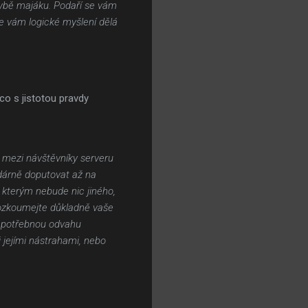
avbě majáku. Podaří se vám
e vám logické myšlení dělá
co s jistotou pravdy
e mezi návštěvníky serveru
zdárně doputovat až na
, kterým nebude nic jiného,
Prozkoumejte důkladně vaše
e potřebnou odvahu
 jejími nástrahami, nebo