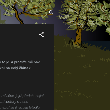
 to je. A protože mě baví
ikni na celý článek.
ní série, jejíž předcházející
vé adventury mnoho
boť se jí rozbilo letadlo.