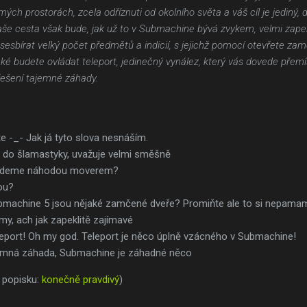
ch prostorách, zcela odříznuti od okolního světa a váš cíl je jediný, 
Vaše cesta však bude, jak už to v Submachine bývá zvykem, velmi zapekl
esbírat velký počet předmětů a indicií, s jejichž pomocí otevřete zam
budete ovládat teleport, jedinečný vynález, který vás dovede přemís
řešení tajemné záhady.
e -_- Jak já tyto slova nesnáším.
al do šlamastyky, uvažuje velmi směšně
djedeme náhodou moverem?
sou?
bmachine 5 jsou nějaké zamčené dveře? Promiňte ale to si nepama
, ach jak zapeklitě zajímavé
eport! Oh my god. Teleport je něco úplně vzácného v Submachine!
emná záhada, Submachine je záhadné něco
 popisku:
konečně pravdivý
)