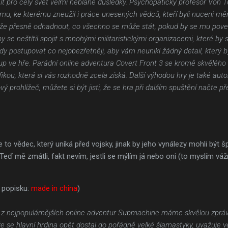
ít pro celý svět velmi neblahé důsledky. Psychopatický profesor Von T
, ke kterému zneužil i práce unesených vědců, kteří byli nuceni mě
káže přesně odhadnout, co všechno se může stát, pokud by se mu pove
by se neštítil spojit s mnohými militaristickými organizacemi, které by
edy postupovat co nejobezřetněji, aby vám neunikl žádný detail, který
stup ve hře. Parádní online adventura Covert Front 3 se kromě skvělého
ikou, která si vás rozhodně zcela získá. Další výhodou hry je také aut
vý prohlížeč, můžete si být jisti, že se hra při dalším spuštění načte p
e to vědec, který uníká před vojsky, jinak by jeho vynálezy mohli být š
eď mě zmátli, fakt nevím, jestli se mýlím já nebo oni (to myslím vá
 popisku:
made in china
)
 z nejpopulárnějších online adventur Submachine máme skvělou zprávu.
, že se hlavní hrdina opět dostal do pořádně velké šlamastyky, uvažuje 