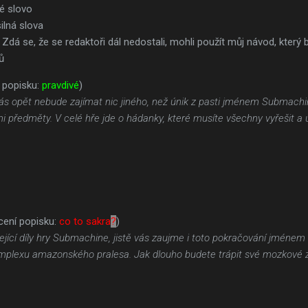
é slovo
ilná slova
Zdá se, že se redaktoři dál nedostali, mohli použít můj návod, který
ů
 popisku:
pravdivé
)
 vás opět nebude zajímat nic jiného, než únik z pasti jménem Submachi
 předměty. V celé hře jde o hádanky, které musíte všechny vyřešit a 
ení popisku:
co to sakra
?
)
ázející díly hry Submachine, jistě vás zaujme i toto pokračování jméne
mplexu amazonského pralesa. Jak dlouho budete trápit své mozkové zá