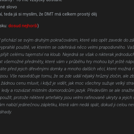
šné slovo
í, teda já si myslím, že DMT má celkem prostý děj
sku:
dosud nejhorší
)
l přichází se svým druhým pokračováním, které vás opět zavede do z
yprahlé pouště, ve kterém se odehrává něco velmi prapodivného. Vaš
přijít celému tajemství na kloub. Nejedná se však o nikterak jednoduc
írat všemožné předměty, které vám v průběhu hry mohou být ještě náp
tkáte před jejich dřevěnými domky a mnoho dalších věcí, které možná n
 jsou. Vše nasvědčuje tomu, že se zde udál nějaký hrůzný zločin, ale 
 žádnou cenu mluvit, i když je vidět, jak moc všechny sužuje velký st
ledy a rozvázat místním domorodcům jazyk. Především se ale snažte
 použít, protože některé artefakty jsou velmi rafinovaně ukryty a jeji
ám nabízí jedinečnou zápletku, která vám nedá spát, dokud ji celou nev
záhady.