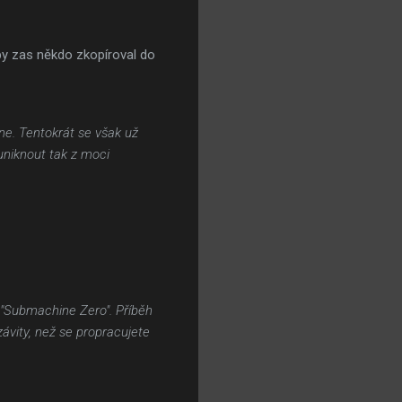
 by zas někdo zkopíroval do
ne. Tentokrát se však už
uniknout tak z moci
m "Submachine Zero". Příběh
vity, než se propracujete