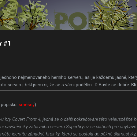
Přeskočit na hlavní obsah
y #1
 jednoho nejmenovaného herního serveru, asi je každému jasné, který
to serveru, řekl jsem si, že se s vámi podělím. :D Bavte se dobře.
Kl
 popisku:
směšný
)
u hry Covert Front 4, jedná se o další pokračování této veleúspěšné her
vými návštěvníky zábavního serveru Superhry.cz se slabostí pro chytla
měte identitu záhadné hrdinky, která se dostala do pěkné šlamastyky, ne