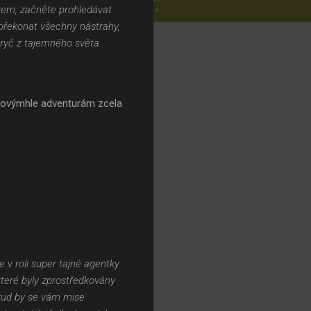
 zem, začněte prohledávat
 překonat všechny nástrahy,
ryč z tajemného světa.
takovýmhle adventurám zcela
 v roli super tajné agentky
které byly zprostředkovány
okud by se vám mise