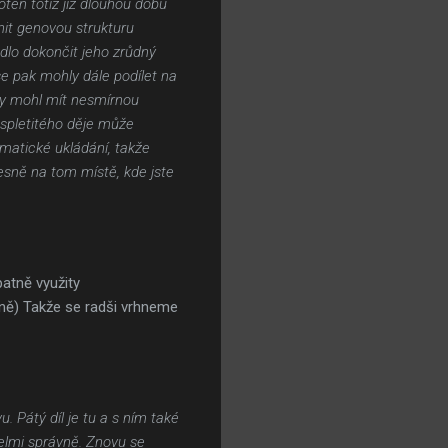
oten totiž již dlouhou dobu
nit genovou strukturu
dlo dokončit jeho zrůdný
 se pak mohly dále podílet na
 by mohl mít nesmírnou
 spletitého děje může
omatické ukládání, takže
řesně na tom místě, kde jste
patně využity
žně) Takže se radši vrhneme
 Pátý díl je tu a s ním také
velmi správně. Znovu se