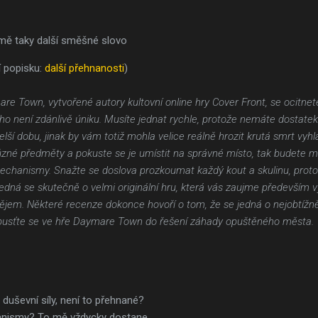
mě taky další směšné slovo
 popisku:
další přehnanosti
)
e Town, vytvořené autory kultovní online hry Cover Front, se ocitne
o není zdánlivě úniku. Musíte jednat rychle, protože nemáte dostatek p
lší dobu, jinak by vám totiž mohla velice reálně hrozit krutá smrt vyh
ůzné předměty a pokuste se je umístit na správné místo, tak budete 
echanismy. Snažte se doslova prozkoumat každý kout a skulinu, proto
edná se skutečně o velmi originální hru, která vás zaujme především
jem. Některé recenze dokonce hovoří o tom, že se jedná o nejobtížně
a pusťte se ve hře Daymare Town do řešení záhady opuštěného města.
duševní síly, není to přehnané?
anismy? To mě vždycky dostane