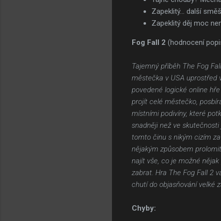
Zapeklitý... další smě
Zapeklitý děj moc nen
Fog Fall 2
(hodnocení popi
Tajemný příběh The Fog Fal
městečka v USA uprostřed v
povedené logické online hře 
projít celé městečko, posb
místními podivíny, které po
snadněji než ve skutečnosti
tomto činu s nikým cizím za
nějakým způsobem prolomit 
najít vše, co je možné nějak
zabrat. Hra The Fog Fall 2 v
chutí do objasňování velké 
Chyby: