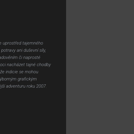
te uprostřed tajemného
otravy ani duševní síly,
ladověním či naprosté
moci nacházet tajné chodby
že indicie se mohou
 výborným grafickým
jší adventuru roku 2007.