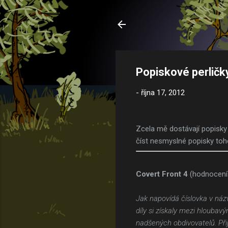
Popiskové perličk
-
října 17, 2012
Zcela mě dostávají popisky
číst nesmyslné popisky toho
Covert Front 4
(hodnocení
Jak napovídá číslovka v názv
díly si získaly mezi hlouba
nadšených obdivovatelů. Přij