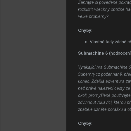
Zahrajte si povedené pokra
rozluštit všechny obtížné h
velké problémy?
Chyby:
Vlastně tady žádné ch
Submachine 6
(hodnocení
Vynikající hra Submachine 6:
Superhry.cz požehnaně, před
konec. Zdařilá adventura zav
než právě nalezení cesty ze
okolí, promyšleně používej
zdvihnout rukavici, kterou 
zbaběle uznáte porážku a o
Chyby: