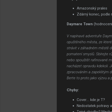
Amazonský prales
Zdárný konec, podle 
Daymare Town
(hodnocení
V napínavé adventuře Daymar
opuštěného města, ze kteréh
strávit v záhadném městě de
pomatení smyslů. Sbírejte r
nebo spouštět rafinované m
nacházet opravdu kdekoli. J
zpracováním a zapeklitým dě
Berte to proto jako výzvu 
Chyby:
Cover.... kde je T?
Nedostatek potravy a 
Tajné chodby? Mech