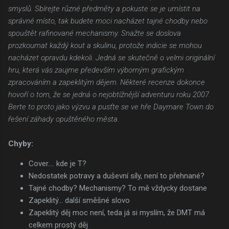
smyslů. Sbírejte různé předměty a pokuste se je umístit na
správné místo, tak budete moci nacházet tajné chodby nebo
spouštět rafinované mechanismy. Snažte se doslova
prozkoumat každý kout a skulinu, protože indicie se mohou
nacházet opravdu kdekoli. Jedná se skutečně o velmi originální
hru, která vás zaujme především výborným grafickým
zpracováním a zapeklitým dějem. Některé recenze dokonce
hovoří o tom, že se jedná o nejobtížnější adventuru roku 2007.
Berte to proto jako výzvu a pusťte se ve hře Daymare Town do
řešení záhady opuštěného města.
Chyby:
Cover.... kde je T?
Nedostatek potravy a duševní síly, není to přehnané?
Tajné chodby? Mechanismy? To mě vždycky dostane
Zapeklitý... další směšné slovo
Zapeklitý děj moc není, teda já si myslím, že DMT má
celkem prostý děj