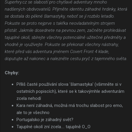
Superhry.cz se slabostí pro chytlavé adventury mnoho
nadšených obdivovatelů. Přijměte identitu záhadné hrdinky, která
se dostala do pěkné šlamastyky, neboť se jí rozbilo letadlo.
Pokuste se proto nejprve s takřka neovladatelným strojem
přistát. Jakmile dosednete na pevnou zem, začněte prohledávat
tajuplné okolí, sbírejte všechny potenciálně užitečné předměty a
vhodně je využívejte. Pokuste se překonat všechny nástrahy,
které před vás adventura jménem Covert Front 4 klade,
doputujte až nakonec a nalezněte cestu pryč z tajemného světa.
Chyby:
Příliš časté používání slova 'šlamastyka' (všimněte si v
ostatních popiscích), které se k takovýmhle adventurám
zcela nehodí
Kara není záhadná, možná má trochu slabost pro emo,
ale to je všechno
Portugalsko je záhadný svět?
Tajuplné okolí zní zcela.... tajuplně O_O