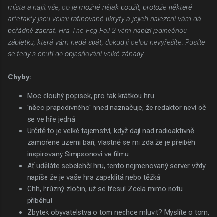
místa a najít vše, co je možné nějak použít, protože některé
artefakty jsou velmi rafinovaně ukryty a jejich nalezení vám dá
pořádně zabrat. Hra The Fog Fall 2 vám nabízí jedinečnou
zápletku, která vám nedá spát, dokud ji celou nevyřešíte. Pusťte
se tedy s chutí do objasňování velké záhady.
Chyby:
Moc dlouhý popisek, pro tak krátkou hru
'něco prapodivného' hned naznačuje, že redaktor neví oč
se ve hře jedná
Určitě to je velké tajemství, když dají nad radioaktivně
zamořené území báň, vlastně se mi zdá že je přéíběh
inspirovaný Simpsonovi ve filmu
Ať uděláte sebelehčí hru, tento nejmenovaný server vždy
napíše že je vaše hra zapeklitá nebo těžká
Ohh, hrůzný zločin, už se třesu! Zcela mimo notu
příběhu!
Zbytek obyvatelstva o tom nechce mluvit? Myslíte o tom,