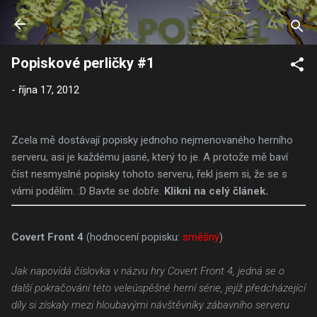
Přeskočit na hlavní obsah
Popiskové perličky #1
-
října 17, 2012
Zcela mě dostávají popisky jednoho nejmenovaného herního
serveru, asi je každému jasné, který to je. A protože mě baví
číst nesmyslné popisky tohoto serveru, řekl jsem si, že se s
vámi podělím. :D Bavte se dobře.
Klikni na celý článek.
Covert Front 4
(hodnocení popisku:
směšný
)
Jak napovídá číslovka v názvu hry Covert Front 4, jedná se o
další pokračování této veleúspěšné herní série, jejíž předcházející
díly si získaly mezi hloubavými návštěvníky zábavního serveru