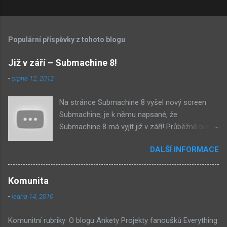
Populární příspěvky z tohoto blogu
Již v září – Submachine 8!
-
srpna 12, 2012
Na stránce Submachine 8 vyšel nový screen
Submachine; je k němu napsané, že
Submachine 8 má vyjít již v září! Průběžně budu
přidávat zveřejněné screeny! Asi první
DALŠÍ INFORMACE
zveřejněný materiál ze Submachine 8. Zvukové
pozadí menu. První screen, který se na stránce
objevil, zdá se spíše jako takové 'logo'. Screen
Komunita
byl na stránce Sub8 ale nyní je tam ten pod
-
ledna 14, 2010
tímhle. Další screen, vypadá velmi zajímavě.
Vypadá podobně jako systém padacího mostu
Komunitní rubriky: O blogu Ankety Projekty fanoušků Everything
v DaymareTown 1 ( stránka sub8 ) Screen, který