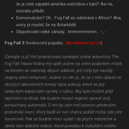
že je celá západní amerika uvězněna v báni? Asi ne,
neznáte příběh
Domorodcům? Oh... Fog Fall se odehrává v Africe? Aha,
sorry já myslel, že na Antarktidě
Objasňování velké záhady... hmmmmmmm... -_-
Fog Fall 3
(hodnocení popisku:
Jak reklama na Lidl
)
Zahrajte si již třetí pokračování vynikající online adventury The
Fog Fall. Hlavní hrdina hry opět uvízne na velmi podivném místě,
na kterém se odehrály děsivé události, jež měly být navždy
utajeny před veřejností. Jediné co víte je, že se v této oblasti ve
skrytých laboratořích konaly tajné pokusy, které se prý
vědeckým kapacitám vymkly z rukou. Aby bylo možné přijít
tajemství na kloub, tak budete muset nejprve opravit svůj
porouchaný automobil. S tím by vám měl pomoci především
podivínský lovec, který bydlí ve své chatce poblíž místa, kde jste
havarovali. Pak se budete moci vydat i do jiných městeček a
sbírat tam důležité indicie, které povedou k rozluštění celého