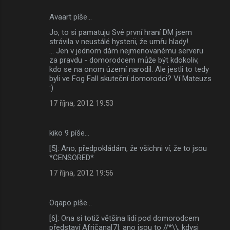
Avaart píše…
Jo, to si pamatuju Své první hraní DM jsem
strávila v neustálé hysterii, že umřu hlady!
... Jen v jednom dám nejmenovanému serveru
za pravdu - domorodcem může být kdokoliv,
kdo se na onom území narodil. Ale jestli to tedy
byli ve Fog Fall skuteční domorodci? Ví Mateuzs
:)
17 října, 2012 19:53
kiko 9 píše…
[5]: Ano, předpokládám, že všichni ví, že to jsou
*CENSORED*
17 října, 2012 19:56
Oqapo píše…
[6]: Ona si totiž většina lidí pod domorodcem
představí Afričana[7]: ano jsou to //*\\, kdysi