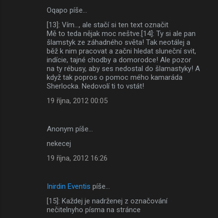
Oqapo píše…
[13]: Vím..., ale stačí si ten text označit
Mě to teda nějak moc neštve.[14]: Ty si ale pan
šlamstyk ze záhadného světa! Tak neotálej a
běž k nim pracovat a začni hledat sluneční svit,
indície, tajné chodby a domorodce! Ale pozor
na ty rébusy, aby ses nedostal do šlamastyky! A
když tak popros o pomoc mého kamaráda
Sherlocka. Nedovolí ti to vstát!
19 října, 2012 00:05
Anonym píše…
nekecej
19 října, 2012 16:26
Inirdin Eventis
píše…
[15]: Každej je nadrženej z označování
nečitelnyho písma na stránce