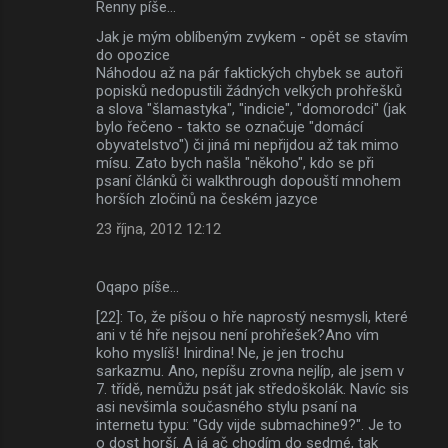
Renny píše…
Jak je mým oblíbeným zvykem - opět se stavím
do opozice
Náhodou až na pár faktických chybek se autoři
popisků nedopustili žádných velkých prohřešků
a slova "šlamastyka", "indicie", "domorodci" (jak
bylo řečeno - takto se označuje "domácí
obyvatelstvo") či jiná mi nepřijdou až tak mimo
mísu. Zato bych našla "někoho", kdo se při
psaní článků či walkthrough dopouští mnohem
horších zločinů na českém jazyce
23 října, 2012 12:12
Oqapo píše…
[22]: To, že píšou o hře naprostý nesmysli, které
ani v té hře nejsou není prohřešek?Ano vím
koho myslíš! Inirdina! Ne, je jen trochu
sarkazmu. Ano, nepíšu zrovna nejlíp, ale jsem v
7. třídě, nemůžu psát jak středoškolák. Navíc sis
asi nevšimla současného stylu psaní na
internetu typu: "Gdy vijde submachine9?". Je to
o dost horší. A já ač chodím do sedmé, tak