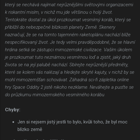
který se nechává najímat nejrůznějšími světovými organizacemi
k riskantní misím, v nichž mu jde většinou o holý život.
Tentokráte dostal za úkol prozkoumat vesmírný koráb, který se
přiblížil do nebezpečné blízkosti planety Země. Skenery
naznačují, že se na tomto tajemném raketoplánu nachází blíže
nespecifikovaný život. Je tedy velmi pravděpodobné, že se hlavní
hrdina setká se zástupci mimozemské civilizace. Vaším úkolem
je prozkoumat tuto neznámou vesmírnou loď a zjistit, jaký druh
života se na její palubě nachází. Sbírejte nejrůznější předměty,
které se kolem vás nalézají a hledejte skryté kajuty, v nichž by se
mohl mimozemšťan schovávat. Záhadná sci-fi zápletka online
hry Space Oddity 2 jistě nikoho nezklame. Neváhejte a pusťte se
do průzkumu mimozemského vesmírného korábu
Chyby:
Jen si nejsem jistý jestli to bylo, kvůli toho, že byl moc
blízko země