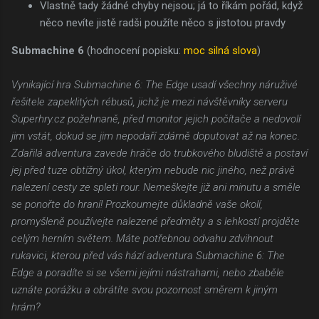
Vlastně tady žádné chyby nejsou; já to říkám pořád, když
něco nevíte jistě radši použíte něco s jistotou pravdy
Submachine 6
(hodnocení popisku:
moc silná slova
)
Vynikající hra Submachine 6: The Edge usadí všechny náruživé
řešitele zapeklitých rébusů, jichž je mezi návštěvníky serveru
Superhry.cz požehnaně, před monitor jejich počítače a nedovolí
jim vstát, dokud se jim nepodaří zdárně doputovat až na konec.
Zdařilá adventura zavede hráče do trubkového bludiště a postaví
jej před tuze obtížný úkol, kterým nebude nic jiného, než právě
nalezení cesty ze spleti rour. Nemeškejte již ani minutu a směle
se ponořte do hraní! Prozkoumejte důkladně vaše okolí,
promyšleně používejte nalezené předměty a s lehkostí projděte
celým herním světem. Máte potřebnou odvahu zdvihnout
rukavici, kterou před vás hází adventura Submachine 6: The
Edge a poradíte si se všemi jejími nástrahami, nebo zbaběle
uznáte porážku a obrátíte svou pozornost směrem k jiným
hrám?