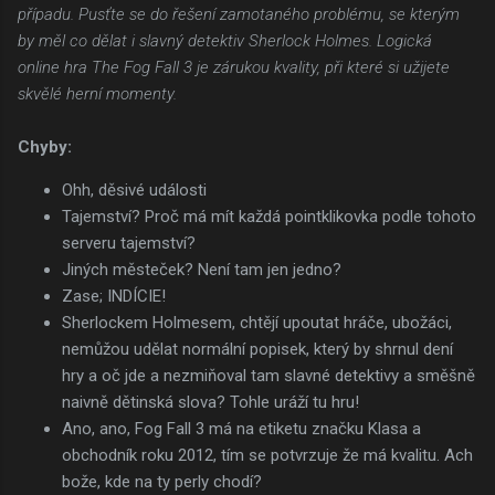
případu. Pusťte se do řešení zamotaného problému, se kterým
by měl co dělat i slavný detektiv Sherlock Holmes. Logická
online hra The Fog Fall 3 je zárukou kvality, při které si užijete
skvělé herní momenty.
Chyby:
Ohh, děsivé události
Tajemství? Proč má mít každá pointklikovka podle tohoto
serveru tajemství?
Jiných městeček? Není tam jen jedno?
Zase; INDÍCIE!
Sherlockem Holmesem, chtějí upoutat hráče, ubožáci,
nemůžou udělat normální popisek, který by shrnul dení
hry a oč jde a nezmiňoval tam slavné detektivy a směšně
naivně dětinská slova? Tohle uráží tu hru!
Ano, ano, Fog Fall 3 má na etiketu značku Klasa a
obchodník roku 2012, tím se potvrzuje že má kvalitu. Ach
bože, kde na ty perly chodí?