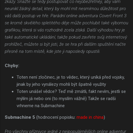
zkázy. Snažte se tedy postupovat co nejobezřetněji, aby vám
neunikl žádný detail, který by mohl mít nesmírnou důležitost pro
váš další postup ve hře. Parádní online adventura Covert Front 3
se kromě skvělého spletitého děje může pochlubit také výbornou
grafikou, která si vás rozhodně zcela získá. Další výhodou hry je
také automatické ukládání, takže pokud zavřete svůj internetový
prohlížeč, můžete si být jisti, že se hra při dalším spuštění načte
přesně na tom místě, kde jste ji naposledy opustili.
Chyby:
Toten není zločinec, je to vědec, který uníká před vojsky,
jinak by jeho vynálezy mohli být špatně využity
Toten unášel vědce? Teď mě zmátli, fakt nevím, jestli se
mýlím já nebo oni (to myslím vážně) Takže se radši
vrhneme na Submachine
Submachine 5
(hodnocení popisku:
made in china
)
Pro všechny příznivce jedné z nejpopulárnějších online adventur