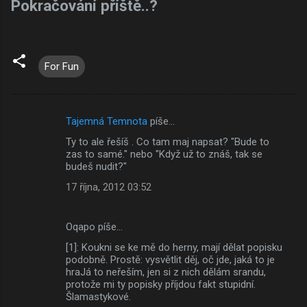
Pokračování příště..?
For Fun
Tajemná Temnota
píše…
K
Ty to ale řešíš . Co tam maj napsat? "Bude to
o
zas to samé." nebo "Když už to znáš, tak se
m
budeš nudit?"
e
17 října, 2012 03:52
n
t
Oqapo píše…
á
[1]: Koukni se ke mě do herny, mají dělat popisku
podobně. Prostě: vysvětlit děj, oč jde, jaká to je
ř
hraJá to neřeším, jen si z nich dělám srandu,
e
protože mi ty popisky příjdou fakt stupidní.
Šlamastykové.