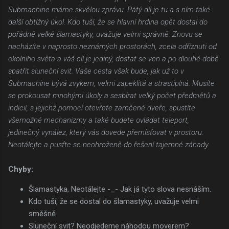
Submachine máme skvělou zprávu. Pátý díl je tu a s ním také
další obtížný úkol. Kdo tuší, že se hlavní hrdina opět dostal do
pořádně velké šlamastyky, uvažuje velmi správně. Znovu se
nacházíte v naprosto neznámých prostorách, zcela odříznuti od
okolního světa a váš cíl je jediný, dostat se ven a po dlouhé době
spatřit sluneční svit. Vaše cesta však bude, jak už to v
Submachine bývá zvykem, velmi zapeklitá a strastiplná. Musíte
se prokousat mnohými úkoly a sesbírat velký počet předmětů a
indicií, s jejichž pomocí otevřete zamčené dveře, spustíte
všemožné mechanizmy a také budete ovládat teleport,
jedinečný vynález, který vás dovede přemísťovat v prostoru.
Neotálejte a pusťte se neohroženě do řešení tajemné záhady.
Chyby:
Šlamastyka, Neotálejte -_- Jak já tyto slova nesnáším.
Kdo tuší, že se dostal do šlamastyky, uvažuje velmi
směšně
Sluneční svit? Neodjedeme náhodou moverem?