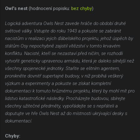
Owl's nest
(hodnocení popisku:
bez chyby
)
Logická adventura Owls Nest zavede hráče do období druhé
světové války. Vstupte do roku 1943 a pokuste se zabránit
nacistům v realizaci jejich ďábelského projektu, jehož úspěch by
státům Osy nepochybně zajistil vítězství v tomto krvavém
konfliktu. Nacisté, kteří se nezastaví před ničím, se rozhodli
vytvořit geneticky upravenou armádu, která je daleko silnější než
všechny spojenecké jednotky. Staňte se elitním agentem,
pronikněte dovnitř supertajné budovy, v níž probíhá veškerý
výzkum a experimenty a pokuste se získat kompletní
dokumentaci k tomuto hrůznému projektu, který by mohl mít pro
lidstvo katastrofické následky. Procházejte budovou, sbírejte
všechny užitečné předměty, vypořádejte se s nepřáteli a
doputujte ve hře Owls Nest až do místnosti ukrývající desky s
dokumentací.
Chyby: