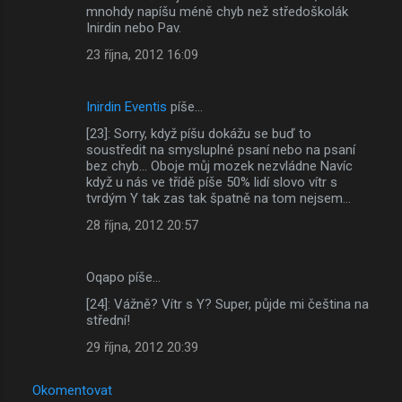
mnohdy napíšu méně chyb než středoškolák
Inirdin nebo Pav.
23 října, 2012 16:09
Inirdin Eventis
píše…
[23]: Sorry, když píšu dokážu se buď to
soustředit na smysluplné psaní nebo na psaní
bez chyb... Oboje můj mozek nezvládne Navíc
když u nás ve třídě píše 50% lidí slovo vítr s
tvrdým Y tak zas tak špatně na tom nejsem...
28 října, 2012 20:57
Oqapo píše…
[24]: Vážně? Vítr s Y? Super, půjde mi čeština na
střední!
29 října, 2012 20:39
Okomentovat