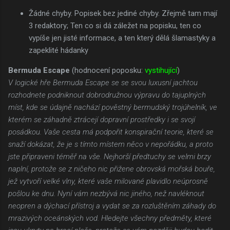
Žádné chyby. Popisek bez jediné chyby. Zřejmě tam mají
3 redaktory; Ten co si dá záležet na popisku, ten co
vypíše jen jisté informace, a ten který dělá šlamastyky a
zapeklité hádanky
Bermuda Escape
(hodnocení poposku:
vystihující
)
V logické hře Bermuda Escape se se svou luxusní jachtou
rozhodnete podniknout dobrodružnou výpravu do tajuplných
míst, kde se údajně nachází pověstný bermudský trojúhelník, ve
kterém se záhadně ztrácejí dopravní prostředky i se svojí
posádkou. Vaše cesta má podpořit konspirační teorie, které se
snaží dokázat, že je s tímto místem něco v nepořádku, a proto
jste připraveni téměř na vše. Nejhorší předtuchy se velmi brzy
naplní, protože se z ničeho nic přižene obrovská mořská bouře,
jež vytvoří velké vlny, které vaše milované plavidlo neúprosně
pošlou ke dnu. Nyní vám nezbývá nic jiného, než navléknout
neopren a dýchací přístroj a vydat se za rozluštěním záhady do
mrazivých oceánských vod. Hledejte všechny předměty, které