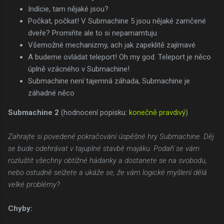
Indície, tam nějaké jsou?
Počkat, počkat! V Submachine 5 jsou nějaké zamčené
dveře? Promiňte ale to si nepamamtuju
Všemožné mechanizmy, ach jak zapeklitě zajímavé
A budeme ovládat teleport! Oh my god. Teleport je něco
úplně vzácného v Submachine!
Submachine není tajemná záhada, Submachine je
záhadné něco
Submachine 2
(hodnocení popisku:
konečně pravdivý
)
Zahrajte si povedené pokračování úspěšné hry Submachine. Děj
se bude odehrávat v tajuplné stavbě majáku. Podaří se vám
rozluštit všechny obtížné hádanky a dostanete se na svobodu,
nebo ostudně selžete a ukáže se, že vám logické myšlení dělá
velké problémy?
Chyby: