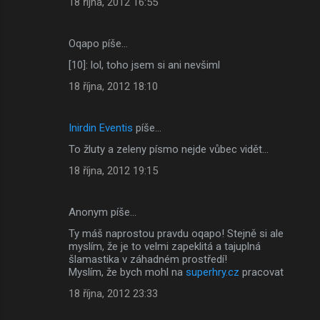
18 října, 2012 16:55
Oqapo píše…
[10]: lol, toho jsem si ani nevšiml
18 října, 2012 18:10
Inirdin Eventis
píše…
To žluty a zeleny písmo nejde vůbec vidět...
18 října, 2012 19:15
Anonym píše…
Ty máš naprostou pravdu oqapo! Stejně si ale
myslím, že je to velmi zapeklitá a tajuplná
šlamastika v záhadném prostředí!
Myslím, že bych mohl na
superhry.cz
pracovat
18 října, 2012 23:33