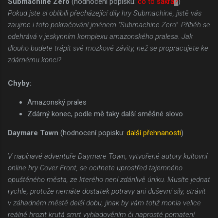
Submachine Zero
(hodnocení popisku:
co to sakra
?
)
Pokud jste si oblíbili přecházející díly hry Submachine, jistě vás
zaujme i toto pokračování jménem "Submachine Zero". Příběh se
odehrává v jeskynním komplexu amazonského pralesa. Jak
dlouho budete trápit své mozkové závity, než se propracujete ke
zdárnému konci?
Chyby:
Amazonský prales
Zdárný konec, podle mě taky další směšné slovo
Daymare Town
(hodnocení popisku:
další přehnanosti
)
V napínavé adventuře Daymare Town, vytvořené autory kultovní
online hry Cover Front, se ocitnete uprostřed tajemného
opuštěného města, ze kterého není zdánlivě úniku. Musíte jednat
rychle, protože nemáte dostatek potravy ani duševní síly, strávit
v záhadném městě delší dobu, jinak by vám totiž mohla velice
reálně hrozit krutá smrt vyhladověním či naprosté pomatení