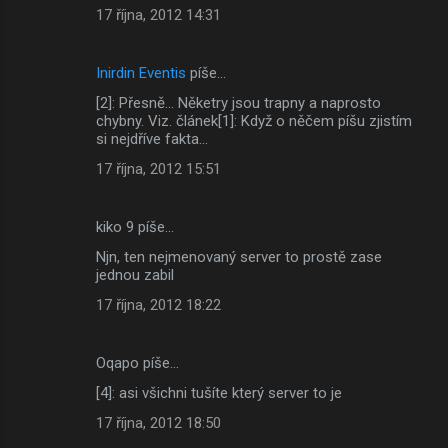
17 října, 2012 14:31
Inirdin Eventis
píše…
[2]: Přesně... Něketry jsou trapny a naprosto
chybny. Viz. článek[1]: Když o něčem píšu zjistím
si nejdříve fakta...
17 října, 2012 15:51
kiko 9 píše…
Njn, ten nejmenovaný server to prostě zase
jednou zabil
17 října, 2012 18:22
Oqapo píše…
[4]: asi všichni tušíte který server to je
17 října, 2012 18:50