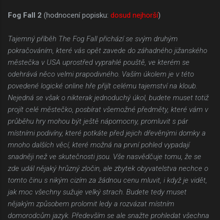
Fog Fall 2
(hodnocení popisku:
dosud nejhorší
)
Tajemný příběh The Fog Fall přichází se svým druhým
pokračováním, které vás opět zavede do záhadného jižanského
městečka v USA uprostřed vyprahlé pouště, ve kterém se
odehrává něco velmi prapodivného. Vaším úkolem je v této
povedené logické online hře přijít celému tajemství na kloub.
Nejedná se však o nikterak jednoduchý úkol, budete muset totiž
projít celé městečko, posbírat všemožné předměty, které vám v
průběhu hry mohou být ještě nápomocny, promluvit s pár
místními podivíny, které potkáte před jejich dřevěnými domky a
mnoho dalších věcí, které možná na první pohled vypadají
snadněji než ve skutečnosti jsou. Vše nasvědčuje tomu, že se
zde udál nějaký hrůzný zločin, ale zbytek obyvatelstva nechce o
tomto činu s nikým cizím za žádnou cenu mluvit, i když je vidět,
jak moc všechny sužuje velký strach. Budete tedy muset
nějakým způsobem prolomit ledy a rozvázat místním
domorodcům jazyk. Především se ale snažte prohledat všechna