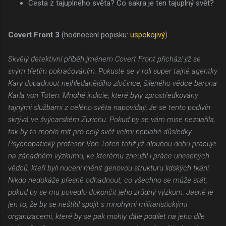
Cesta z tajuplného světa? Co sakra je ten tajuplný svět?
Covert Front 3
(hodnocení popisku:
uspokojivý
)
Skvělý detektivní příběh jménem Covert Front přichází již se
svým třetím pokračováním. Pokuste se v roli super tajné agentky
Kary dopadnout nejhledanějšího zločince, šíleného vědce barona
Karla von Toten. Mnohé indicie, které byly zprostředkovány
tajnými službami z celého světa napovídají, že se tento podivín
skrývá ve švýcarském Zurichu. Pokud by se vám mise nezdařila,
tak by to mohlo mít pro celý svět velmi neblahé důsledky.
Psychopatický profesor Von Toten totiž již dlouhou dobu pracuje
na záhadném výzkumu, ke kterému zneužil i práce unesených
vědců, kteří byli nuceni měnit genovou strukturu lidských tkání.
Nikdo nedokáže přesně odhadnout, co všechno se může stát,
pokud by se mu povedlo dokončit jeho zrůdný výzkum. Jasné je
jen to, že by se neštítil spojit s mnohými militaristickými
organizacemi, které by se pak mohly dále podílet na jeho díle