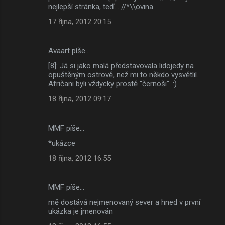
nejlepší stránka, teď... //*\\ovina
17 října, 2012 20:15
Avaart píše…
[8]: Já si jako malá představovala lidojedy na
opuštěným ostrově, než mi to někdo vysvětlil.
Afričani byli vždycky prostě "černoši". :)
18 října, 2012 09:17
MMF píše…
*ukázce
18 října, 2012 16:55
MMF píše…
mě dostává nejmenovaný sever a hned v první
ukázka je jmenován