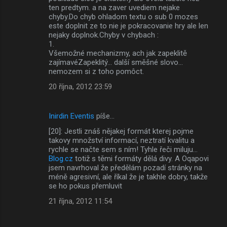
ten predtym. a na zaver uvediem nejake
chyby.Do chyb ohladom textu o sub 0 mozes
este doplnit ze to nie je pokracovanie hry ale len
nejaky doplnok.Chyby v chybach :
1.
Všemožné mechanizmy, ach jak zapeklitě
zajímavéZapeklitý... další směšné slovo...
nemozem si z toho pomôct.
20 října, 2012 23:59
Inirdin Eventis
píše…
[20]: Jestli znáš nějakej formát kterej pojme
takovy množství informací, neztratí kvalitu a
rychle se načte sem s ním! Tyhle řeči miluju...
Blog.cz
totiž s těmi formáty dělá divy. A Oqapovi
jsem navrhoval že předělám pozadí stránky na
méně agresivní, ale říkal že je takhle dobry, takže
se ho pokus přemluvit
21 října, 2012 11:54