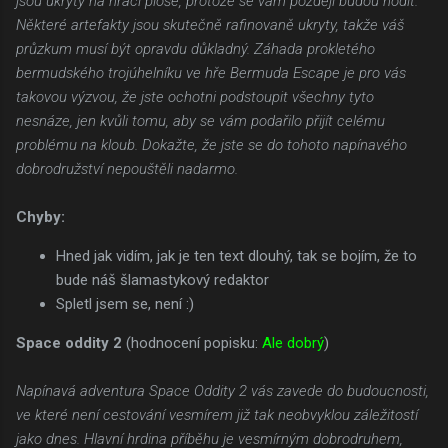
jsou ukryty na hrací ploše, protože se vám později budou hodit.
Některé artefakty jsou skutečně rafinovaně ukryty, takže váš
průzkum musí být opravdu důkladný. Záhada prokletého
bermudského trojúhelníku ve hře Bermuda Escape je pro vás
takovou výzvou, že jste ochotni podstoupit všechny tyto
nesnáze, jen kvůli tomu, aby se vám podařilo přijít celému
problému na kloub. Dokažte, že jste se do tohoto napínavého
dobrodružství nepouštěli nadarmo.
Chyby:
Hned jak vidím, jak je ten text dlouhý, tak se bojím, že to
bude náš šlamastykový redaktor
Spletl jsem se, není :)
Space oddity 2
(hodnocení popisku:
Ale dobrý
)
Napínavá adventura Space Oddity 2 vás zavede do budoucnosti,
ve které není cestování vesmírem již tak neobvyklou záležitostí
jako dnes. Hlavní hrdina příběhu je vesmírným dobrodruhem,