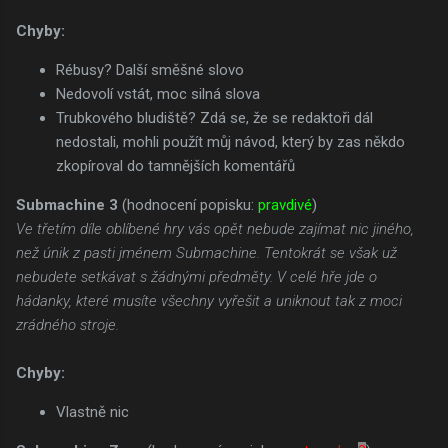
Chyby:
Rébusy? Další směšné slovo
Nedovolí vstát, moc silná slova
Trubkového bludiště? Zdá se, že se redaktoři dál
nedostali, mohli použít můj návod, který by zas někdo
zkopíroval do tamnějších komentářů
Submachine 3
(hodnocení popisku:
pravdivé
)
Ve třetím díle oblíbené hry vás opět nebude zajímat nic jiného,
než únik z pasti jménem Submachine. Tentokrát se však už
nebudete setkávat s žádnými předměty. V celé hře jde o
hádanky, které musíte všechny vyřešit a uniknout tak z moci
zrádného stroje.
Chyby:
Vlastně nic