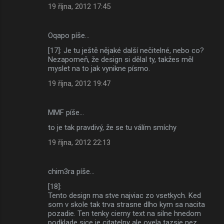
19 října, 2012 17:45
Oqapo píše…
[17]: Je tu ještě nějaké další nečitelné, nebo co?
Nezapomeň, že design si dělal ty, takžes měl
myslet na to jak vynikne písmo.
19 října, 2012 19:47
MMF píše…
to je tak pravdivý, že se tu válím smíchy
19 října, 2012 22:13
chim3ra píše…
[18]:
Tento design ma stve najviac zo vsetkych. Ked
som v skole tak trva strasne dlho kym sa nacita
pozadie. Ten tenky cierny text na silne hnedom
podklade sice je citatelny ale ovela tazsie nez