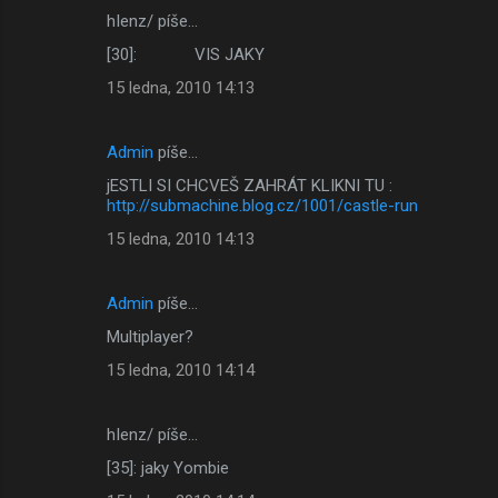
hIenz/ píše…
[30]: VIS JAKY
15 ledna, 2010 14:13
Admin
píše…
jESTLI SI CHCVEŠ ZAHRÁT KLIKNI TU :
http://submachine.blog.cz/1001/castle-run
15 ledna, 2010 14:13
Admin
píše…
Multiplayer?
15 ledna, 2010 14:14
hIenz/ píše…
[35]: jaky Yombie