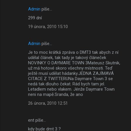
Admin
píše…
299 dní
19 února, 2010 15:10
Admin
píše…
Je to moc krátká zpráva o DMT3 tak abych z ní
udělal článek, tak tady je takový článeček
NOVINKY O DAYMARE TOWN 3Mateusz Skutnik,
už má hotové skoro všechny místnosti. Teď
ještě musí udělat hádanky.JEDNA ZAJÍMAVÁ
CITACE Z TWITTERUNa Daymare Town 3 se
nedá tak dlouho čekat. Rád bych tam jel.
Letadlem nebo vlakem. Jénže Daymare Town
neni na mapě.Sranda, že ano
26 února, 2010 12:51
ent píše…
kdy bude dmt 3 ?