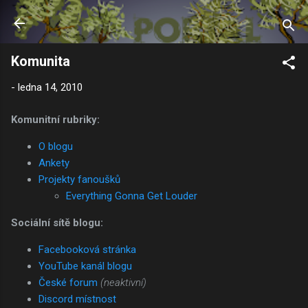
Přeskočit na hlavní obsah
Komunita
-
ledna 14, 2010
Komunitní rubriky:
O blogu
Ankety
Projekty fanoušků
Everything Gonna Get Louder
Sociální sítě blogu:
Facebooková stránka
YouTube kanál blogu
České forum
(neaktivní)
Discord místnost