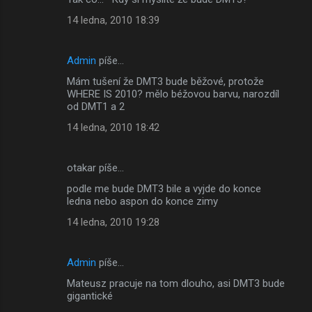
o
14 ledna, 2010 18:39
m
e
Admin
píše…
n
Mám tušení že DMT3 bude běžové, protože
t
WHERE IS 2010? mělo béžovou barvu, narozdíl
á
od DMT1 a 2
ř
14 ledna, 2010 18:42
e
otakar píše…
podle me bude DMT3 bile a vyjde do konce
ledna nebo aspon do konce zimy
14 ledna, 2010 19:28
Admin
píše…
Mateusz pracuje na tom dlouho, asi DMT3 bude
gigantické