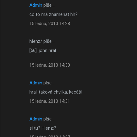
Admin
píše…
co to má znamenat hh?
15 ledna, 2010 14:28
hIenz/ píše…
[56]: john hral
15 ledna, 2010 14:30
Admin
píše…
hral, taková chvilka, kecáš!
15 ledna, 2010 14:31
Admin
píše…
si tu? Hienz:?