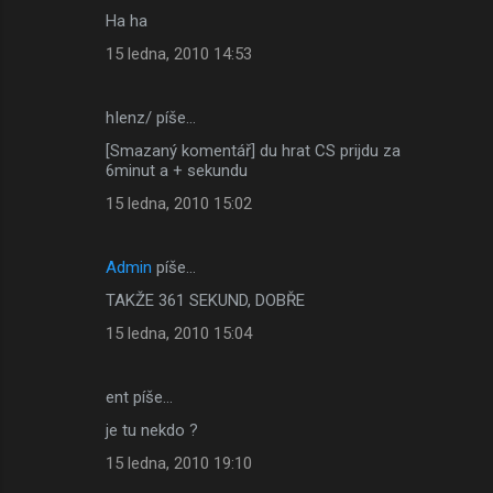
Ha ha
15 ledna, 2010 14:53
hIenz/ píše…
[Smazaný komentář] du hrat CS prijdu za
6minut a + sekundu
15 ledna, 2010 15:02
Admin
píše…
TAKŽE 361 SEKUND, DOBŘE
15 ledna, 2010 15:04
ent píše…
je tu nekdo ?
15 ledna, 2010 19:10