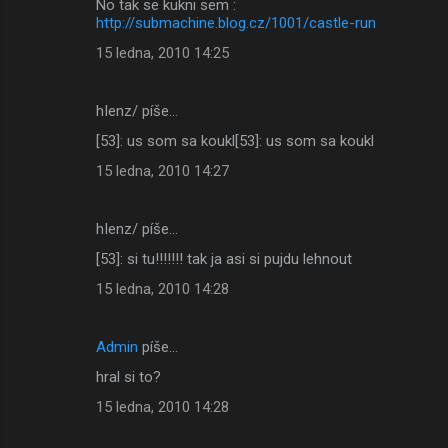
No tak se kukni sem :
http://submachine.blog.cz/1001/castle-run
15 ledna, 2010 14:25
hIenz/ píše…
[53]: us som sa koukl[53]: us som sa koukl
15 ledna, 2010 14:27
hIenz/ píše…
[53]: si tu!!!!!!! tak ja asi si pujdu lehnout
15 ledna, 2010 14:28
Admin
píše…
hral si to?
15 ledna, 2010 14:28