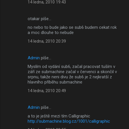
14 ledna, 2010 19:43
otakar píše…
no nebo to bude jako se sub6 budem cekat rok
a moc dlouhe to nebude
14 ledna, 2010 20:39
Admin
píše…
Myslím od vydání sub6, začal pracovat tuším v
září ze submachine začal v červenci a skončil v
srpnu, takže neni divu že sub6 je 2 nejkratší z
hlavního příběhu submachine
14 ledna, 2010 20:49
Admin
píše…
a to je ještě mezi tím Calligraphic
http://submachine.blog.cz/1001/calligraphic