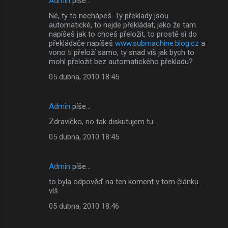
Admin
píše…
Né, ty to nechápeš. Ty překlady jsou
automatické, to nejde překládat, jako že tam
napíšeš jak to chceš přeložit, to prostě si do
překládače napíšeš
www.submachine.blog.cz
a
vono ti přeloží samo, ty snad víš jak bych to
mohl přeložit bez automatického překladu?
05 dubna, 2010 18:45
Admin
píše…
Zdravíčko, no tak diskutujem tu...
05 dubna, 2010 18:45
Admin
píše…
to byla odpověď na ten koment v tom článku...
víš
05 dubna, 2010 18:46