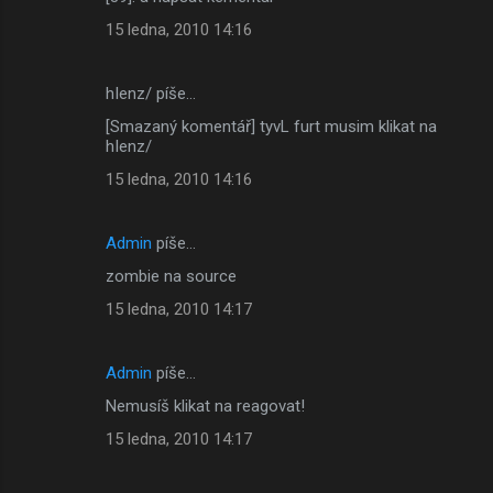
15 ledna, 2010 14:16
hIenz/ píše…
[Smazaný komentář] tyvL furt musim klikat na
hIenz/
15 ledna, 2010 14:16
Admin
píše…
zombie na source
15 ledna, 2010 14:17
Admin
píše…
Nemusíš klikat na reagovat!
15 ledna, 2010 14:17