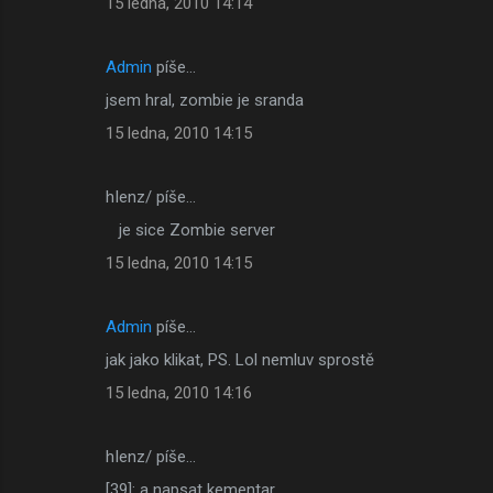
15 ledna, 2010 14:14
Admin
píše…
jsem hral, zombie je sranda
15 ledna, 2010 14:15
hIenz/ píše…
je sice Zombie server
15 ledna, 2010 14:15
Admin
píše…
jak jako klikat, PS. Lol nemluv sprostě
15 ledna, 2010 14:16
hIenz/ píše…
[39]: a napsat kementar