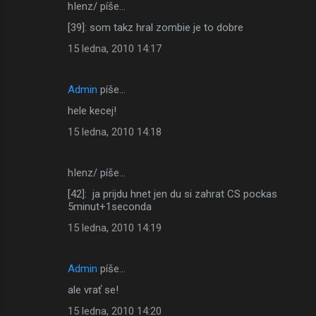
hIenz/ píše…
[39]: som takz hral zombie je to dobre
15 ledna, 2010 14:17
Admin
píše…
hele kecej!
15 ledna, 2010 14:18
hIenz/ píše…
[42]: ja prijdu hnet jen du si zahrat CS pockas
5minut+1seconda
15 ledna, 2010 14:19
Admin
píše…
ale vrať se!
15 ledna, 2010 14:20