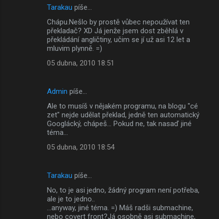
Tarakau
píše…
Chápu.Nešlo by prostě vůbec nepoužívat ten
překladač? XD Já jenže jsem dost zběhlá v
překládání angličtiny, učim se jí už asi 12 let a
mluvim plynně. =)
05 dubna, 2010 18:51
Admin
píše…
Ale to musíš v nějakém programu, na blogu "cé
zet" nejde udělat překlad, jedně ten automatický
Googlácký, chápeš... Pokud ne, tak nasaď jiné
téma...
05 dubna, 2010 18:54
Tarakau
píše…
No, to je asi jedno, žádný program není potřeba,
ale je to jedno..
...anyway, jiné téma. =) Máš radši submachine,
nebo covert front?Já osobně asi submachine,