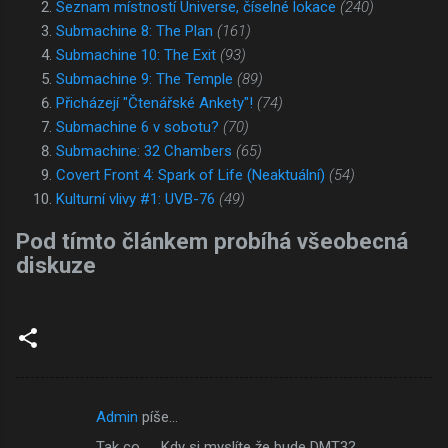
Seznam místností Universe, číselné lokace
(240)
Submachine 8: The Plan
(161)
Submachine 10: The Exit
(93)
Submachine 9: The Temple
(89)
Přicházejí "Čtenářské Ankety"!
(74)
Submachine 6 v sobotu?
(70)
Submachine: 32 Chambers
(65)
Covert Front 4: Spark of Life (Neaktuální)
(54)
Kulturní vlivy #1: UVB-76
(49)
Pod tímto článkem probíhá všeobecná
diskuze
Admin
píše…
K
Tak co... Kdy si myslíte že bude DMT3?