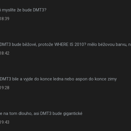
si myslíte že bude DMT3?
18:39
DMT3 bude běžové, protože WHERE IS 2010? mělo béžovou barvu, n
18:42
DMT3 bile a vyjde do konce ledna nebo aspon do konce zimy
19:28
e na tom dlouho, asi DMT3 bude gigantické
19:43