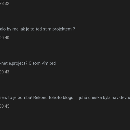
23:32
alo by me jak je to ted stim projektem ?
00:40
-net e.project? O tom vím prd
00:43
za sen, to je bomba! Rekoed tohoto blogu juhů dneska byla návš
00:45