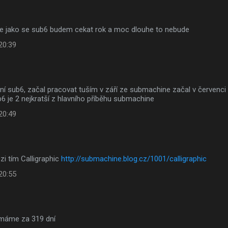
e jako se sub6 budem cekat rok a moc dlouhe to nebude
20:39
í sub6, začal pracovat tuším v září ze submachine začal v červenci a
b6 je 2 nejkratší z hlavního příběhu submachine
20:49
ezi tím Calligraphic
http://submachine.blog.cz/1001/calligraphic
20:55
 máme za 319 dní