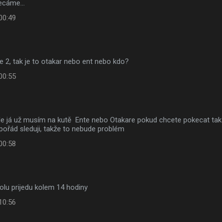
kecáme...
00:49
ne 2, tak je to otakar nebo ent nebo kdo?
00:55
ale já už musím na kutě Ente nebo Otakare pokud chcete pokecat tak
g pořád sleduji, takže to nebude problém
00:58
rolu prijedu kolem 14 hodiny
10:56