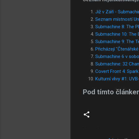
Již v Září - Submachi
Seznam místností Uni
Submachine 8: The P
Submachine 10: The E
Submachine 9: The T
Přicházejí "Čtenářské
Submachine 6 v sobo
Submachine: 32 Cha
Covert Front 4: Spark 
Kulturní vlivy #1: UVB
Pod tímto článke