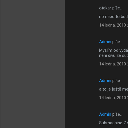
otakar píše…
no nebo to bud
14 ledna, 2010 
Admin
píše…
Myslím od vydán
neni divu že su
14 ledna, 2010 
Admin
píše…
a to je ještě m
14 ledna, 2010 
Admin
píše…
Submachine 7