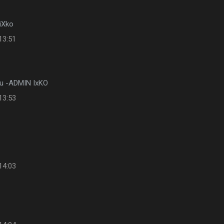
iXko
13:51
u -ADMIN IxKO
13:53
14:03
y?