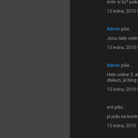
ente si tu? po
15 ledna, 2010 
Admin
píše…
Jsou tady onli
15 ledna, 2010 
Admin
píše…
Hele online 3, 
diskuzi, já blo
15 ledna, 2010 
ent píše…
já jedu na kont
15 ledna, 2010 