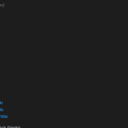
ní)
ki
ki
Wiki
ch článků: