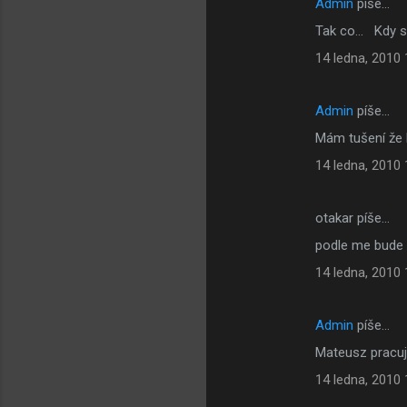
Admin
píše…
K
Tak co... Kdy 
o
14 ledna, 2010 
m
e
Admin
píše…
n
Mám tušení že 
t
á
14 ledna, 2010 
ř
e
otakar píše…
podle me bude 
14 ledna, 2010 
Admin
píše…
Mateusz pracuj
14 ledna, 2010 