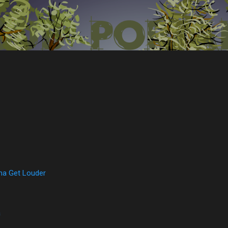
Přeskočit na hlavní obsah
na Get Louder
a