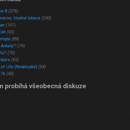
ne 8
(376)
verse, číselné lokace
(240)
lan
(161)
xit
(93)
emple
(89)
 Ankety"!
(74)
tu?
(70)
mbers
(65)
of Life (Neaktuální)
(54)
-76
(49)
m probíhá všeobecná diskuze