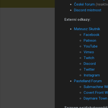
České forum
(neaktiv
Discord místnost
Externí odkazy:
Mateusz Skutnik
Facebook
Patreon
YouTube
Vimeo
Twitch
Discord
Twitter
Instagram
Pastelland Forum
Submachine Wi
Covert Front Wi
Daymare Town 
Seznam nejdiskutovanější