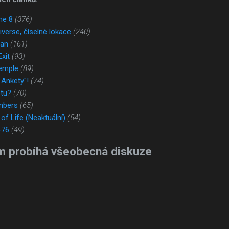
ne 8
(376)
verse, číselné lokace
(240)
lan
(161)
xit
(93)
emple
(89)
 Ankety"!
(74)
tu?
(70)
mbers
(65)
of Life (Neaktuální)
(54)
-76
(49)
m probíhá všeobecná diskuze