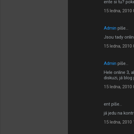
ente si tu? po
15 ledna, 2010 
Admin
píše…
Jsou tady onli
15 ledna, 2010 
Admin
píše…
Hele online 3, 
diskuzi, já blo
15 ledna, 2010 
ent píše…
já jedu na kont
15 ledna, 2010 