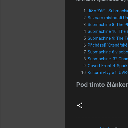
Již v Září - Submachi
Seznam místností Uni
Submachine 8: The P
Submachine 10: The E
Submachine 9: The T
Přicházejí "Čtenářské
Submachine 6 v sobo
Submachine: 32 Cha
Covert Front 4: Spark 
Kulturní vlivy #1: UVB
Pod tímto článke