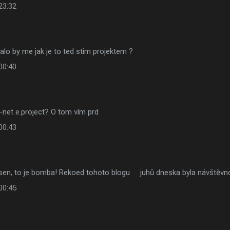
23:32
alo by me jak je to ted stim projektem ?
00:40
-net e.project? O tom vím prd
00:43
za sen, to je bomba! Rekoed tohoto blogu juhů dneska byla návš
00:45