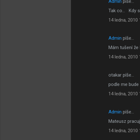
Admin
píše…
K
Tak co... Kdy 
o
14 ledna, 2010 
m
e
Admin
píše…
n
Mám tušení že 
t
á
14 ledna, 2010 
ř
e
otakar píše…
podle me bude 
14 ledna, 2010 
Admin
píše…
Mateusz pracuj
14 ledna, 2010 