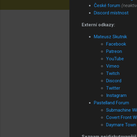
České forum
(neaktiv
Discord místnost
Externí odkazy:
Mateusz Skutnik
Facebook
Patreon
YouTube
Vimeo
Twitch
Discord
Twitter
Instagram
Pastelland Forum
Submachine Wi
Covert Front Wi
Daymare Town 
Seznam nejdiskutovanější