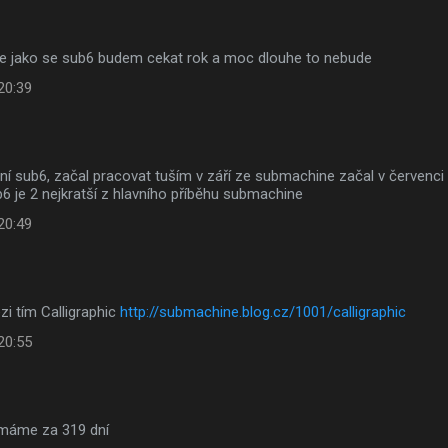
e jako se sub6 budem cekat rok a moc dlouhe to nebude
20:39
í sub6, začal pracovat tuším v září ze submachine začal v červenci a
b6 je 2 nejkratší z hlavního příběhu submachine
20:49
ezi tím Calligraphic
http://submachine.blog.cz/1001/calligraphic
20:55
 máme za 319 dní