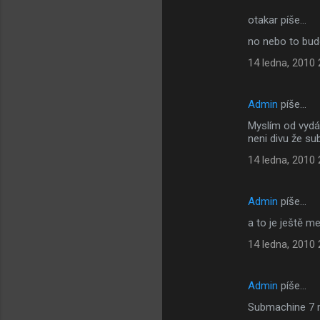
otakar píše…
no nebo to bud
14 ledna, 2010 
Admin
píše…
Myslím od vydán
neni divu že su
14 ledna, 2010 
Admin
píše…
a to je ještě m
14 ledna, 2010 
Admin
píše…
Submachine 7