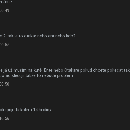
kecáme...
00:49
ne 2, tak je to otakar nebo ent nebo kdo?
00:55
ale já už musím na kutě Ente nebo Otakare pokud chcete pokecat tak
g pořád sleduji, takže to nebude problém
00:58
rolu prijedu kolem 14 hodiny
10:56