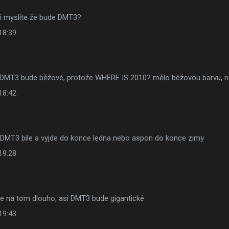
si myslíte že bude DMT3?
18:39
DMT3 bude běžové, protože WHERE IS 2010? mělo béžovou barvu, n
18:42
DMT3 bile a vyjde do konce ledna nebo aspon do konce zimy
19:28
e na tom dlouho, asi DMT3 bude gigantické
19:43