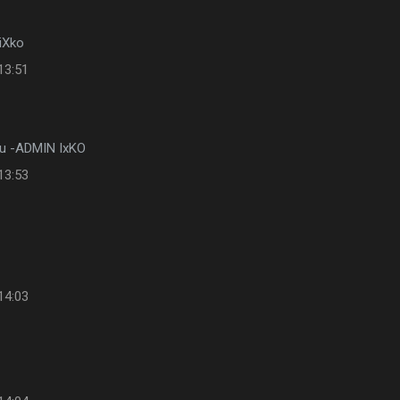
iXko
13:51
u -ADMIN IxKO
13:53
14:03
y?