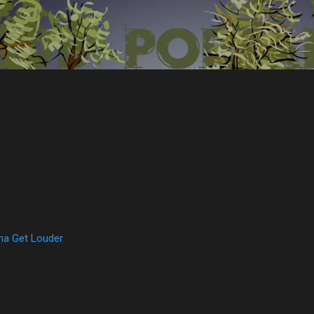
Přeskočit na hlavní obsah
na Get Louder
a