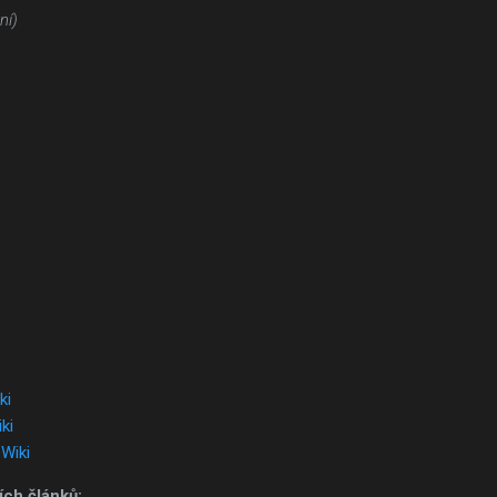
ní)
ki
ki
Wiki
ch článků: