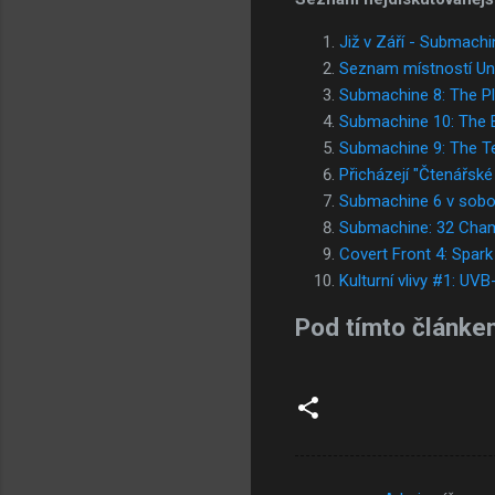
Již v Září - Submachi
Seznam místností Uni
Submachine 8: The P
Submachine 10: The E
Submachine 9: The T
Přicházejí "Čtenářské
Submachine 6 v sobo
Submachine: 32 Cha
Covert Front 4: Spark 
Kulturní vlivy #1: UVB
Pod tímto článke