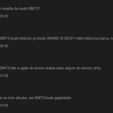
si myslíte že bude DMT3?
18:39
DMT3 bude běžové, protože WHERE IS 2010? mělo béžovou barvu, n
18:42
DMT3 bile a vyjde do konce ledna nebo aspon do konce zimy
19:28
e na tom dlouho, asi DMT3 bude gigantické
19:43