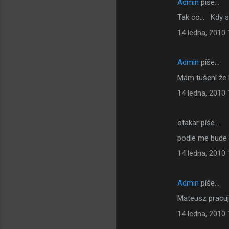
Admin
píše…
K
Tak co... Kdy 
o
14 ledna, 2010 
m
e
Admin
píše…
n
Mám tušení že 
t
á
14 ledna, 2010 
ř
e
otakar píše…
podle me bude 
14 ledna, 2010 
Admin
píše…
Mateusz pracuj
14 ledna, 2010 