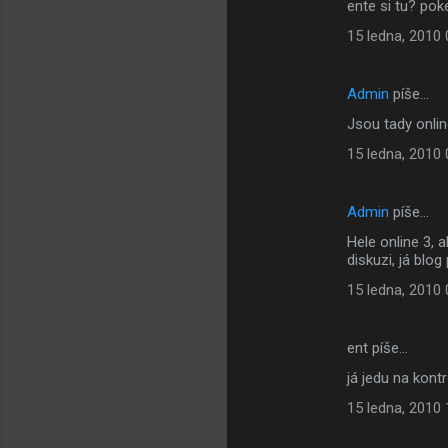
ente si tu? po
15 ledna, 2010 
Admin
píše…
Jsou tady onli
15 ledna, 2010 
Admin
píše…
Hele online 3, 
diskuzi, já blo
15 ledna, 2010 
ent píše…
já jedu na kont
15 ledna, 2010 