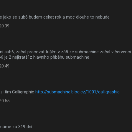
e jako se sub6 budem cekat rok a moc dlouhe to nebude
20:39
í sub6, začal pracovat tuším v září ze submachine začal v červenci a
b6 je 2 nejkratší z hlavního příběhu submachine
20:49
ezi tím Calligraphic
http://submachine.blog.cz/1001/calligraphic
20:55
 máme za 319 dní