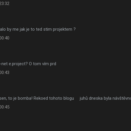
23:32
alo by me jak je to ted stim projektem ?
00:40
-net e.project? O tom vím prd
00:43
za sen, to je bomba! Rekoed tohoto blogu juhů dneska byla návš
00:45