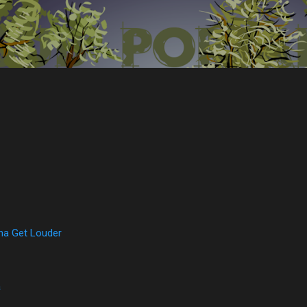
Přeskočit na hlavní obsah
na Get Louder
a