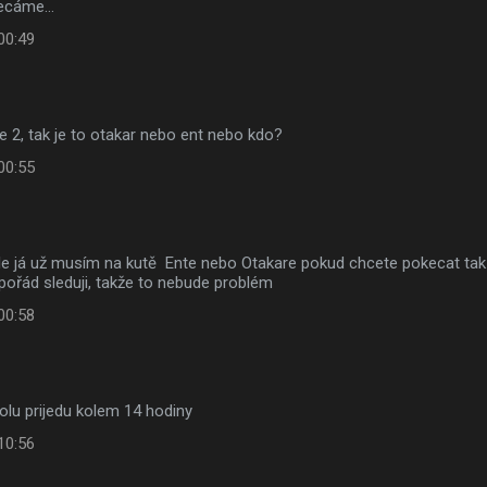
kecáme...
00:49
ne 2, tak je to otakar nebo ent nebo kdo?
00:55
ale já už musím na kutě Ente nebo Otakare pokud chcete pokecat tak
g pořád sleduji, takže to nebude problém
00:58
rolu prijedu kolem 14 hodiny
10:56