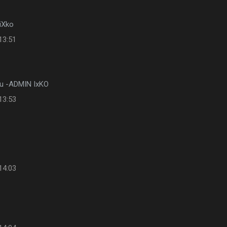
iXko
13:51
u -ADMIN IxKO
13:53
14:03
y?