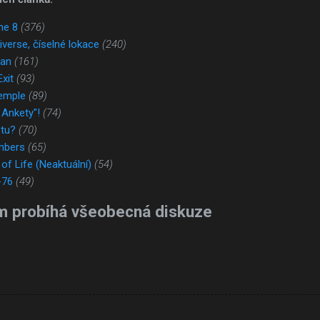
ne 8
(376)
verse, číselné lokace
(240)
lan
(161)
xit
(93)
emple
(89)
 Ankety"!
(74)
tu?
(70)
mbers
(65)
of Life (Neaktuální)
(54)
-76
(49)
m probíhá všeobecná diskuze