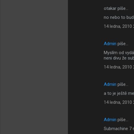
otakar píše…
no nebo to bud
14 ledna, 2010 
Admin
píše…
Myslím od vydán
neni divu že su
14 ledna, 2010 
Admin
píše…
a to je ještě m
14 ledna, 2010 
Admin
píše…
Submachine 7