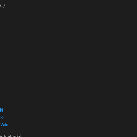
ní)
ki
ki
Wiki
ch článků: