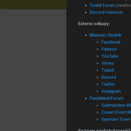
České forum
(neaktiv
Discord místnost
Externí odkazy:
Mateusz Skutnik
Facebook
Patreon
YouTube
Vimeo
Twitch
Discord
Twitter
Instagram
Pastelland Forum
Submachine Wi
Covert Front Wi
Daymare Town 
Seznam nejdiskutovanější