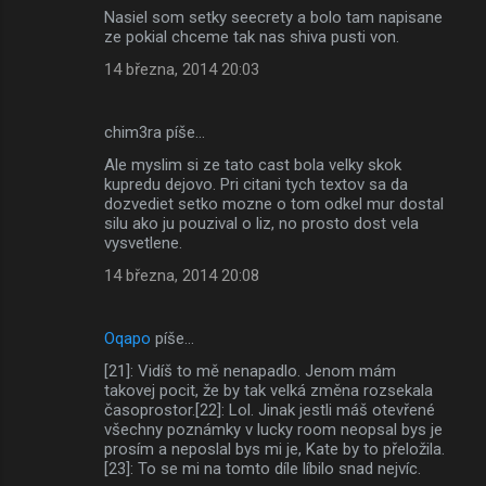
Nasiel som setky seecrety a bolo tam napisane
ze pokial chceme tak nas shiva pusti von.
14 března, 2014 20:03
chim3ra píše…
Ale myslim si ze tato cast bola velky skok
kupredu dejovo. Pri citani tych textov sa da
dozvediet setko mozne o tom odkel mur dostal
silu ako ju pouzival o liz, no prosto dost vela
vysvetlene.
14 března, 2014 20:08
Oqapo
píše…
[21]: Vidíš to mě nenapadlo. Jenom mám
takovej pocit, že by tak velká změna rozsekala
časoprostor.[22]: Lol. Jinak jestli máš otevřené
všechny poznámky v lucky room neopsal bys je
prosím a neposlal bys mi je, Kate by to přeložila.
[23]: To se mi na tomto díle líbilo snad nejvíc.