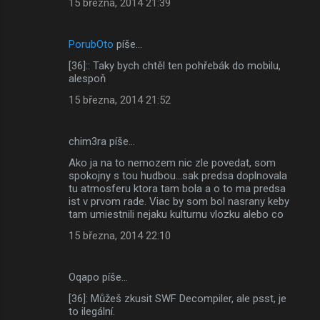
15 března, 2014 21:39
PorubOto
píše…
[36]:: Taky bych chtěl ten pohřebák do mobilu,
alespoň
15 března, 2014 21:52
chim3ra píše…
Ako ja na to nemozem nic zle povedat, som
spokojny s tou hudbou...sak predsa doplnovala
tu atmosferu ktora tam bola a o to ma predsa
ist v prvom rade. Viac by som bol nasrany keby
tam umiestnili nejaku kulturnu vlozku alebo co
15 března, 2014 22:10
Oqapo píše…
[36]: Můžeš zkusit SWF Decompiler, ale psst, je
to ilegální.