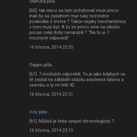
chim3ra píše…
[60]: tak nieco sa tam pohybovat musi preco
inak by sa zasahom mur ruky nezvratne
poskodila 3 vrstva ? Takze nejaky mechanizmus
v tom musi byt. A to ze preco sme na nikoho
pocas celej doby nenarazili ? "Na to je 7
moznych odpovedi"
16 března, 2014 22:35
Oqapo píše…
[61]: 7 možných odpovědí. To je jako kdybych se
tě zeptal na základní otázku existence lidstva a
vesmíru a ty mi řekl 42 .
16 března, 2014 22:51
Indy
píše…
[61]: Můžeš je teda vyspat chronologicky ?
16 března, 2014 23:15