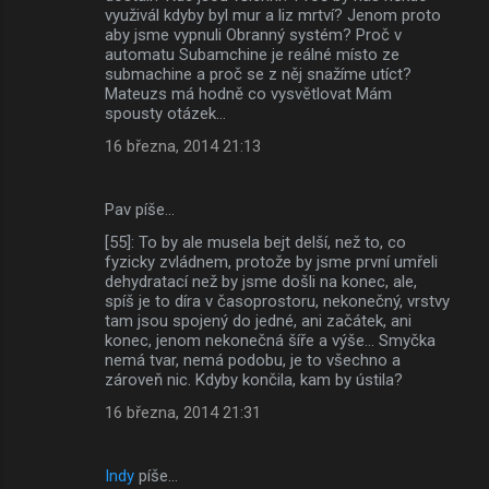
využivál kdyby byl mur a liz mrtví? Jenom proto
aby jsme vypnuli Obranný systém? Proč v
automatu Subamchine je reálné místo ze
submachine a proč se z něj snažíme utíct?
Mateuzs má hodně co vysvětlovat Mám
spousty otázek...
16 března, 2014 21:13
Pav píše…
[55]: To by ale musela bejt delší, než to, co
fyzicky zvládnem, protože by jsme první umřeli
dehydratací než by jsme došli na konec, ale,
spíš je to díra v časoprostoru, nekonečný, vrstvy
tam jsou spojený do jedné, ani začátek, ani
konec, jenom nekonečná šíře a výše... Smyčka
nemá tvar, nemá podobu, je to všechno a
zároveň nic. Kdyby končila, kam by ústila?
16 března, 2014 21:31
Indy
píše…