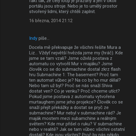
fakt tak, že celý loop je prázdný a jen v okolí
portálu jsou stroje. Nebo je to umělý prostor
stvořený lidmi, který chtěli zaplnit.
16 března, 2014 21:12
Indy
píše…
Docela mě překvapuje že všichni řešíte Mura a
Liz... Vždyť největší hvězda jsme my (hráč). Kde
jsme se tam vzali? Jsme oživlá postava z
automatu co vytvořil Mur v majáku? Jsme
člověk co se do submachine dostal zkrz flash
hru Submachine 1: The basement? Proč tam
ten automat vůbec je? Na co by ho mur dělal?
Nebo tam už byl? Proč se nás snaží Shiva
dostat ven? Co je venku? Proč chceme utíct?
Pokud jsme postava z automatu vytvořena
murtaughem jsme jeho projekce? Člověk co se
snaží přejít překážky a dostat se pryč ze
submachine? Mur nebyl v submachine rád? Je
maják mostem mezi subamchine a reálným
světem? Kde mur přišel o ruku? V submachine
nebo v realitě? Jak se tam vůbec všichni ostatní
dostali? Kde jsou všichni? Proč by nás někdo