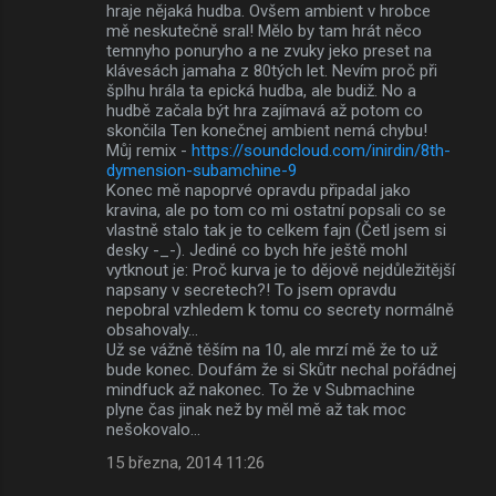
hraje nějaká hudba. Ovšem ambient v hrobce
mě neskutečně sral! Mělo by tam hrát něco
temnyho ponuryho a ne zvuky jeko preset na
klávesách jamaha z 80tých let. Nevím proč při
šplhu hrála ta epická hudba, ale budiž. No a
hudbě začala být hra zajímavá až potom co
skončila Ten konečnej ambient nemá chybu!
Můj remix -
https://soundcloud.com/inirdin/8th-
dymension-subamchine-9
Konec mě napoprvé opravdu připadal jako
kravina, ale po tom co mi ostatní popsali co se
vlastně stalo tak je to celkem fajn (Četl jsem si
desky -_-). Jediné co bych hře ještě mohl
vytknout je: Proč kurva je to dějově nejdůležitější
napsany v secretech?! To jsem opravdu
nepobral vzhledem k tomu co secrety normálně
obsahovaly...
Už se vážně těším na 10, ale mrzí mě že to už
bude konec. Doufám že si Skůtr nechal pořádnej
mindfuck až nakonec. To že v Submachine
plyne čas jinak než by měl mě až tak moc
nešokovalo...
15 března, 2014 11:26