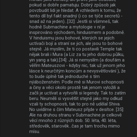
pokud si dobře pamatuju. Dobrý způsob jak
povzbudit lidi je hledat. A vzhledem k tomu, že
tento díl byl fakt snadný (i co se týče secretů -
snad až na jeden)...[32]: Jestli si všimneš, tak
hodně Submachine a mytologie v ní je
inspirováno východem, hinduismem a podobně.
V hinduismu jsou bohové, kterých se jejich
uctívači bojí a straní se jich, ale jsou to bohové
stejně. Já myslím, že ti co postavili Temple tak
nějak brali i Mura (a Liz za tu jeho dobrou půlku,
yin yang a tak).[34]: Já si nemyslím (a doufám a
věřím Mateuszovi - kdyby nic, tak už jenom jeho
lásce k neurčitým koncům a nevysvětlování ), že
to bude úplně tak jednoduché s tím
nýáboženstvím. Podle mě si Murovi schopnosti
a činy a věci okolo prostě tak jenom vyložili a
začli je uctívat a vytvořili si legendy. Tak to zatím
beru. Neuměli si vysvětlit stejně jako my odkud
vzali ty schopnosti, tak to pro ně udělal Shiva.
No uvídíme s čím Mateusz přijde v desítce. [35]:
Ale na druhou stranu v Submachine je celkově
věcí mnoho z různých dob. 50. léta, 40. léta,
středověk, starověk...čas je tam trochu mimo
mísu.