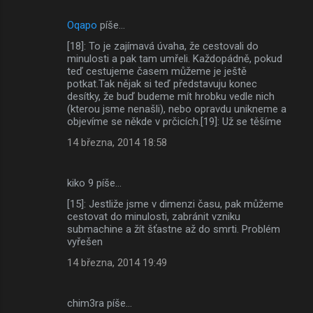
Oqapo
píše…
[18]: To je zajímavá úvaha, že cestovali do
minulosti a pak tam umřeli. Každopádně, pokud
teď cestujeme časem můžeme je ještě
potkat.Tak nějak si teď představuju konec
desítky, že buď budeme mít hrobku vedle nich
(kterou jsme nenašli), nebo opravdu unikneme a
objevíme se někde v prčicích.[19]: Už se těšíme
14 března, 2014 18:58
kiko 9 píše…
[15]: Jestliže jsme v dimenzi času, pak můžeme
cestovat do minulosti, zabránit vzniku
submachine a žít šťastne až do smrti. Problém
vyřešen
14 března, 2014 19:49
chim3ra píše…