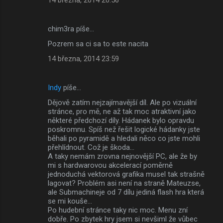
chim3ra píše…
Pozrem sa ci sa to este nacita
14 března, 2014 23:59
Indy
píše…
Dějově zatím nejzajímavější díl. Ale po vizuální
stránce, pro mě, ne až tak moc atraktivní jako
některé předchozí díly. Hádanek bylo opravdu
poskromnu. Spíš než řešit logické hádanky jste
běhali po pyramidě a hledali něco co jste mohli
přehlídnout. Což je škoda...
A taky nemám zrovna nejnovější PC, ale že by
mi s hardwarovou akcelerací poměrně
jednoduchá vektorová grafika musel tak strašně
lagovat? Problém asi není na straně Mateuzse,
ale Submachineje od 7 dílu jediná flash hra která
se mi kouše...
Po hudební stránce taky nic moc. Menu zní
dobře. Po zbytek hry jsem si nevšiml že vůbec