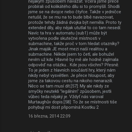
nějakým způsobem navázat. Včera jsme přece
probírali od kolikátého dílu si to promýšlí. Shodli
jsme se na dvojce nebo čtyřce. Takže v jedničce
netušil, že se mu na to bude blbě navazovat,
protože tehdy žádná dvojka být neměla. Proto ty
extended díly, aby nějak ututlal to co tam nesedí.
Navíc ta hra v automatu (sub1) může být
vytvořena podle skutečné místnosti v
submachine, takže proč v tom hledat otazníky?
Jinak maják JE most mezi naší realitou a
submachine. Někde jsem to četl, ale bohužel
nevím už kde. Hlavně by mě ale hodně zajímala
odpověď na otázku... Kde jsou všichni? Přesně.
To je jeden z hlavních součástí hry, který nám
nikdy nebyl vysvětlen. Je přece hloupost, aby
jsme za takovou cestu na nikoho nenarazili.
Něco se tam musí dít.[57]: My ale nikdy ze
smyčky neutekli "legálním" způsobem, jestli
vůbec teda nějaký je. Vždyť nás varoval
Murtaughův dopis.[58]: To že se místnosti tiše
pohybují mi dost připomíná Kostku 2
16 března, 2014 22:09