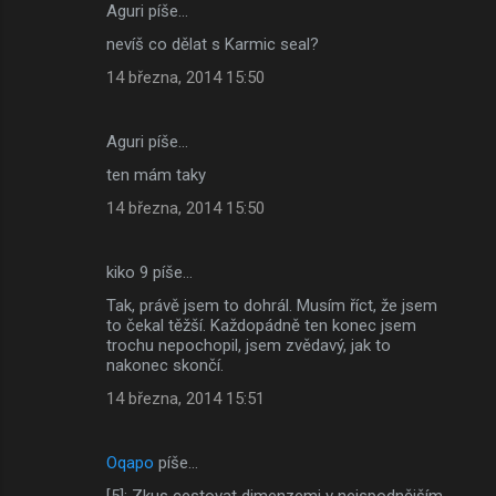
Aguri píše…
nevíš co dělat s Karmic seal?
14 března, 2014 15:50
Aguri píše…
ten mám taky
14 března, 2014 15:50
kiko 9 píše…
Tak, právě jsem to dohrál. Musím říct, že jsem
to čekal těžší. Každopádně ten konec jsem
trochu nepochopil, jsem zvědavý, jak to
nakonec skončí.
14 března, 2014 15:51
Oqapo
píše…
[5]: Zkus cestovat dimenzemi v nejspodnějším