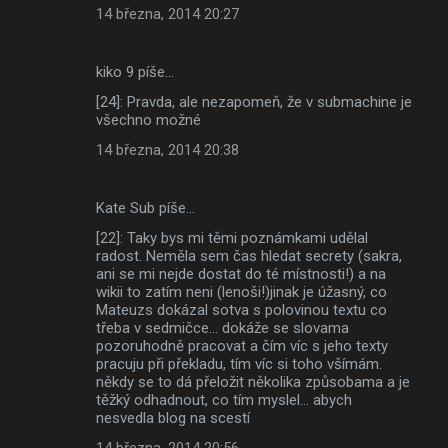
14 března, 2014 20:27
kiko 9 píše…
[24]: Pravda, ale nezapomeň, že v submachine je
všechno možné
14 března, 2014 20:38
Kate Sub píše…
[22]: Taky bys mi těmi poznámkami udělal
radost. Neměla sem čas hledat secrety (sakra,
ani se mi nejde dostat do té místnosti!) a na
wikii to zatím neni (lenoši!)jinak je úžasný, co
Mateuzs dokázal sotva s polovinou textu co
třeba v sedmičce... dokáže se slovama
pozoruhodně pracovat a čím víc s jeho texty
pracuju při překladu, tím víc si toho všímám.
někdy se to dá přeložit několika způsobama a je
těžký odhadnout, co tím myslel... abych
nesvedla blog na scestí
14 března, 2014 20:56