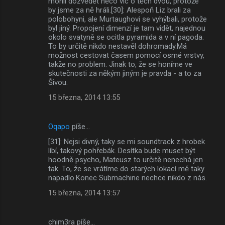
mohli dozvědět něco víc o těch dvou, protože
by jsme za ně hráli.[30]: Alespoň Liz brali za
polobohyni, ale Murtaughovi se vyhýbali, protože
byl jiný. Propojení dimenzí je tam vidět, najednou
okolo svatyně se ocitla pyramida a v ní pagoda.
To by určitě nikdo nestavěl dohromady.Má
možnost cestovat časem pomocí osmé vrstvy,
takže no problem. Jinak to, že se honíme ve
skutečnosti za někým jiným je pravda - a to za
Šivou.
15 března, 2014 13:55
Oqapo
píše…
[31]: Nejsi divný, taky se mi soundtrack z hrobek
líbí, takový pohřebák. Desítka bude muset být
hoodně psycho, Mateusz to určitě nenechá jen
tak. To, že se vrátíme do starých lokací mě taky
napadlo.Konec Submachine nechce nikdo z nás.
15 března, 2014 13:57
chim3ra píše…