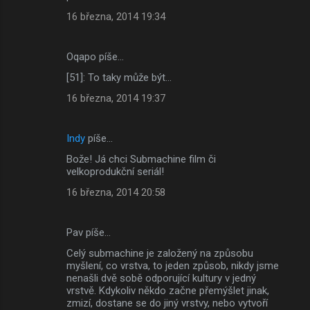
16 března, 2014 19:34
Oqapo píše…
[51]: To taky může být...
16 března, 2014 19:37
Indy
píše…
Bože! Já chci Submachine film či
velkoprodukční seriál!
16 března, 2014 20:58
Pav píše…
Celý submachine je založený na způsobu
myšlení, co vrstva, to jeden způsob, nikdy jsme
nenašli dvě sobě odporující kultury v jedný
vrstvě. Kdykoliv někdo začne přemýšlet jinak,
zmizí, dostane se do jiný vrstvy, nebo vytvoří