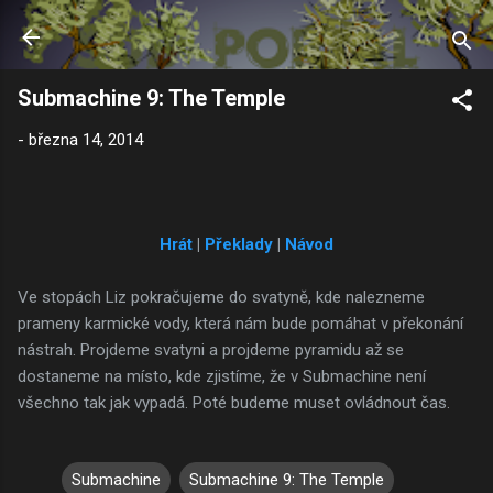
Přeskočit na hlavní obsah
Submachine 9: The Temple
-
března 14, 2014
Hrát
|
Překlady
|
Návod
Ve stopách Liz pokračujeme do svatyně, kde nalezneme
prameny karmické vody, která nám bude pomáhat v překonání
nástrah. Projdeme svatyni a projdeme pyramidu až se
dostaneme na místo, kde zjistíme, že v Submachine není
všechno tak jak vypadá. Poté budeme muset ovládnout čas.
Submachine
Submachine 9: The Temple