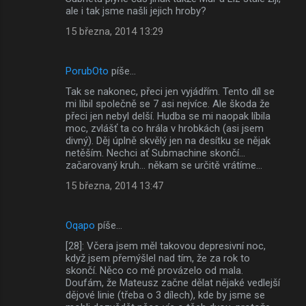
ale i tak jsme našli jejich hroby?
15 března, 2014 13:29
PorubOto
píše…
Tak se nakonec, přeci jen vyjádřím. Tento díl se
mi líbil společně se 7 asi nejvíce. Ale škoda že
přeci jen nebyl delší. Hudba se mi naopak líbila
moc, zvlášť ta co hrála v hrobkách (asi jsem
divný). Děj úplně skvělý jen na desítku se nějak
netěším. Nechci ať Submachine skončí...
začarovaný kruh... někam se určitě vrátíme...
15 března, 2014 13:47
Oqapo
píše…
[28]: Včera jsem měl takovou depresivní noc,
když jsem přemýšlel nad tím, že za rok to
skončí. Něco co mě provázelo od mala.
Doufám, že Mateusz začne dělat nějaké vedlejší
dějové linie (třeba o 3 dílech), kde by jsme se