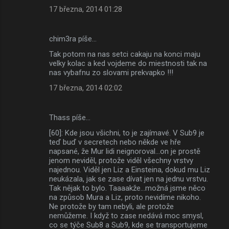
17 března, 2014 01:28
chim3ra píše…
Tak potom na nas setci cakaju na konci maju
velky kolac a ked vojdeme do miestnosti tak na
nas vybafnu zo slovami prekvapko !!!
17 března, 2014 02:02
Thass píše…
[60]: Kde jsou všichni, to je zajímavé. V Sub9 je
teď buď v secretech nebo někde ve hře
napsané, že Mur lidi neignoroval...on je prostě
jenom neviděl, protože viděl všechny vrstvy
najednou. Viděl jen Liz a Einsteina, dokud mu Liz
neukázala, jak se zase dívat jen na jednu vrstvu.
Tak nějak to bylo. Taaaakže...možná jsme něco
na způsob Mura a Liz, proto nevidíme nikoho.
Ne protože by tam nebyli, ale protože
nemůžeme. I když to zase nedává moc smysl,
co se týče Sub8 a Sub9, kde se transportujeme