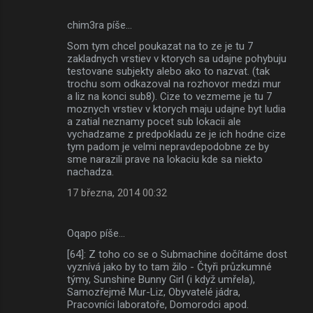
chim3ra píše…
Som tym chcel poukazat na to ze je tu 7
zakladnych vrstiev v ktorych sa udajne pohybuju
testovane subjekty alebo ako to nazvat. (tak
trochu som odkazoval na rozhovor medzi mur
a liz na konci sub8). Cize to vezmeme je tu 7
moznych vrstiev v ktorych maju udajne byt ludia
a zatial neznamy pocet sub lokacii ale
vychadzame z predpokladu ze je ich hodne cize
tym padom je velmi nepravdepodobne ze by
sme narazili prave na lokaciu kde sa niekto
nachadza.
17 března, 2014 00:32
Oqapo píše…
[64]: Z toho co se o Submachine dočítáme dost
vyznívá jako by to tam žilo - Čtyři průzkumné
týmy, Sunshine Bunny Girl (i když umřela),
Samozřejmě Mur-Liz, Obyvatelé jádra,
Pracovníci laboratoře, Domorodci apod.