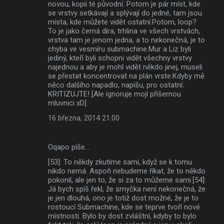
novou, kopii té původní. Potom je pár míst, kde
se vrstvy setkávají a splývají do jedné, tam jsou
místa, kde můžete vidět ostatní.Potom, loop?
To je jako černá díra, trhlina ve všech vrstvách,
vrstva tam je jenom jedna, a to nekonečná, je to
chyba ve vesmíru submachine.Mur a Liz byli
jediný, kteří byli schopni vidět všechny vrstvy
najednou a aby je mohl vidět někdo jinej, museli
se přestat koncentrovat na plán vrste.Kdyby mě
něco dalšího napadlo, napíšu, pro ostatní:
KRITIZUJTE! [Ale ignoruje mojí příšernou
mluvnici xD]
16 března, 2014 21:00
Oqapo píše…
[53]: To někdy zkutíme sami, když se k tomu
nikdo nemá. Aspoň nebudeme říkat, že to někdo
pokonil, ale jen to, že si za to můžeme sami.[54]:
Já bych spíš řekl, že smyčka není nekonečná, že
je jen dlouhá, ono je totiž dost možné, že je to
rostoucí Submachine, kde se teprve tvoří nové
místnosti. Bylo by dost zvláštní, kdyby to bylo