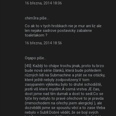
16 března, 2014 18:06
chim3ra píše…
Co ak to v tych hrobkach nie je mur ani liz ale
len nejake sadrove postavicky zabalene
toaletakom ?
16 března, 2014 18:56
Oqapo píše…
[45]: Každý to chápe trochu jinak, proto tu brzo
bude nová série článků, která bude pohledem
různých lidí na Submachine a ptát se na otázky,
které ještě nebyly zodpovězeny.V tom
zasypaném výklenku bylo to druhé schodiště,
jestli víš které myslím.A osmá vrstva JE čas,
dost jsme nad tím dumali a dost to sedí.Co se
týče hry nebylo to pravé ořechové to je pravda
(mimochodem na ořechy jsem alergický ), ale
dozvěděli jsme se spoustu věcí a to zase třeba
nebylo v Sub8.Dobré vědět, že se bojí svých