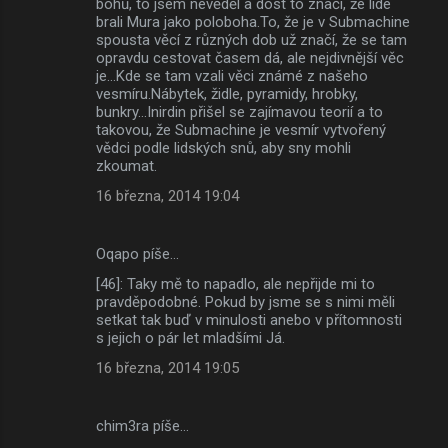
bohů, to jsem nevěděl a dost to značí, že lidé
brali Mura jako poloboha.To, že je v Submachine
spousta věcí z různých dob už značí, že se tam
opravdu cestovat časem dá, ale nejdivnější věc
je...Kde se tam vzali věci známé z našeho
vesmíru.Nábytek, židle, pyramidy, hrobky,
bunkry...Inirdin přišel se zajímavou teorií a to
takovou, že Submachine je vesmír vytvořený
vědci podle lidských snů, aby sny mohli
zkoumat.
16 března, 2014 19:04
Oqapo píše…
[46]: Taky mě to napadlo, ale nepřijde mi to
pravděpodobné. Pokud by jsme se s nimi měli
setkat tak buď v minulosti anebo v přítomnosti
s jejich o pár let mladšími Já.
16 března, 2014 19:05
chim3ra píše…