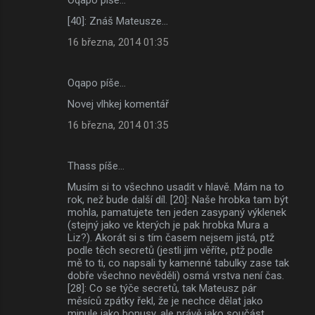
[40]: Znáš Mateusze...
16 března, 2014 01:35
Oqapo píše…
Novej vlhkej komentář
16 března, 2014 01:35
Thass píše…
Musím si to všechno usadit v hlavě. Mám na to
rok, než bude další díl. [20]: Naše hrobka tam být
mohla, pamatujete ten jeden zasypaný výklenek
(stejný jako ve kterých je pak hrobka Mura a
Liz?). Akorát si s tím časem nejsem jistá, ptž
podle těch secretů (jestli jim věříte, ptž podle
mě to ti, co napsali ty kamenné tabulky zase tak
dobře všechno nevěděli) osmá vrstva není čas.
[28]: Co se týče secretů, tak Mateusz pár
měsíců zpátky řekl, že je nechce dělat jako
minule jako bonusy, ale právě jako součást,