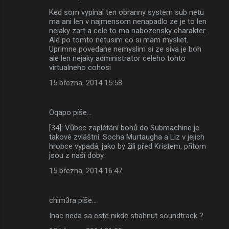
Ked som vypinal ten obranny system sub netu
ma ani len v najmensom nenapadlo ze je to len
nejaky zart a cele to ma nabozensky charakter .
Ale po tomto netusim co si mam mysliet.
Uprimne povedane nemyslim si ze siva je boh
ale len nejaky administrator celeho tohto
virtualneho cohosi
15 března, 2014 15:58
Oqapo píše…
[34]: Vůbec zaplétání bohů do Submachine je
takové zvláštní. Socha Murtaugha a Liz v jejich
hrobce vypadá, jako by žili před Kristem, přitom
jsou z naší doby.
15 března, 2014 16:47
chim3ra píše…
Inac neda sa este nikde stiahnut soundtrack ?