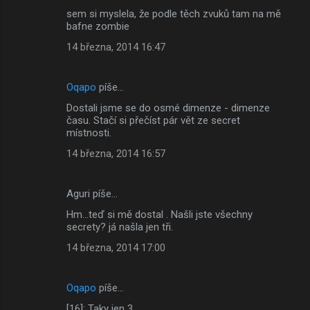
sem si myslela, že podle těch zvuků tam na mě
bafne zombie
14 března, 2014 16:47
Oqapo
píše…
Dostali jsme se do osmé dimenze - dimenze
času. Stačí si přečíst pár vět ze secret
místnosti.
14 března, 2014 16:57
Aguri píše…
Hm...teď si mě dostal . Našli jste všechny
secrety? já našla jen tři.
14 března, 2014 17:00
Oqapo
píše…
[16]: Taky jen 3