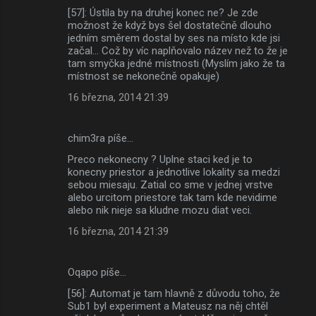
[57]: Ústila by na druhej konec ne? Je zde
možnost že když bys šel dostatečně dlouho
jedním směrem dostal by ses na místo kde jsi
začal... Což by víc naplňovalo název než to že je
tam smyčka jedné místnosti (Myslím jako že ta
místnost se nekonečně opakuje)
16 března, 2014 21:39
chim3ra píše…
Preco nekonecny ? Uplne staci ked je to
konecny priestor a jednotlive lokality sa medzi
sebou miesaju. Zatial co sme v jednej vrstve
alebo urcitom priestore tak tam kde nevidime
alebo nik nieje sa kludne mozu diat veci.
16 března, 2014 21:39
Oqapo píše…
[56]: Automat je tam hlavně z důvodu toho, že
Sub1 byl experiment a Mateusz na něj chtěl