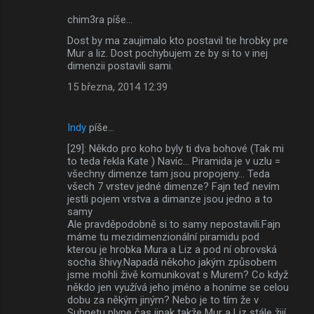
chim3ra píše…
Dost by ma zaujimalo kto postavil tie hrobky pre
Mur a liz. Dost pochybujem ze by si to v inej
dimenzii postavili sami.
15 března, 2014 12:39
Indy
píše…
[29]: Někdo pro koho byly ti dva bohové (Tak mi
to teda řekla Kate ) Navíc... Piramida je v uzlu =
všechny dimenze tam jsou propojeny... Teda
všech 7 vrstev jedné dimenze? Fajn teď nevím
jestli pojem vrstva a dimanze jsou jedno a to
samy
Ale pravděpodobně si to samy nepostavili.Fajn
máme tu mezidimenzionální piramidu pod
kterou je hrobka Mura a Liz a pod ní obrovská
socha šhivy.Napadá někoho jakým způsobem
jsme mohli živě komunikovat s Murem? Co když
někdo jen využívá jeho jméno a honíme se celou
dobu za někým jiným? Nebo je to tím že v
Subnetu plyne čas jinak takže Mur a Liz stále žijí,