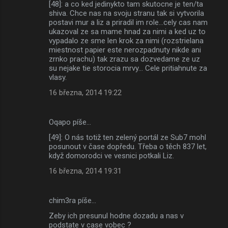
[48]: a co ked jedinykto tam skutocne je ten/ta
shiva. Chce nas na svoju stranu tak si vytvorila
postavi mur a liz a priradil im role...cely cas nam
ukazoval ze sa mame hnad za nimi a ked uz to
vypadalo ze sme len krok za nimi (rozstrielana
miestnost papier este nerozpadnuty nikde ani
zrnko prachu) tak zrazu sa dozvedame ze uz
su nejake tie storocia mrvy... Cele pritiahnute za
vlasy.
16 března, 2014 19:22
Oqapo píše…
[49]: O nás totiž ten zelený portál ze Sub7 mohl
posunout v čase dopředu. Třeba o těch 837 let,
když domorodci ve vesnici potkali Liz.
16 března, 2014 19:31
chim3ra píše…
Zeby ich presunul hodne dozadu a nas v
podstate v case vobec ?