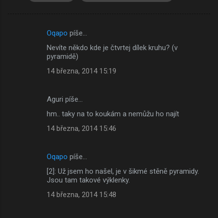
Oqapo
píše…
K
Nevíte někdo kde je čtvrtej dílek kruhu? (v
o
pyramidě)
m
14 března, 2014 15:19
e
n
Aguri píše…
t
hm.. taky na to koukám a nemůžu ho najít
á
14 března, 2014 15:46
ř
e
Oqapo
píše…
[2]: Už jsem ho našel, je v šikmé stěně pyramidy.
Jsou tam takové výklenky.
14 března, 2014 15:48