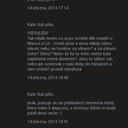
14 března, 2014 17:14
Kate Sub píše…
!!SPOILER!!
Tak něják nevim co si po tomhle díle myslet o
Murovi a Liz... mohli jsme s nima někdy vůbec
mluvit, nebo se honíme za stínem? a za stínem
čeho? Shivy? Nebo že by to toho všeho byla
zapletená osmá dimenze? Jsou to vůbec oni,
nebo jen cestovali z naší doby do minulosti a
tam umřeli? prostě mindfuck
14 března, 2014 18:40
Kate Sub píše…
jinak, pracuje se na překladech nemnoha textů,
který mám k dispozici, s trochou štěstí to bude
ještě dnes večer :)
14 března, 2014 18:41