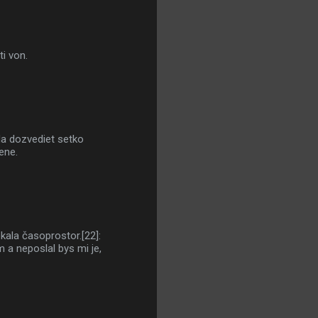
i von.
 da dozvediet setko
ene.
kala časoprostor.[22]:
 a neposlal bys mi je,