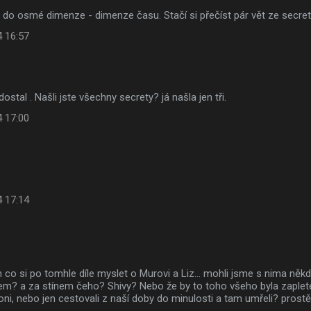
 do osmé dimenze - dimenze času. Stačí si přečíst pár vět ze secret
4 16:57
ostal . Našli jste všechny secrety? já našla jen tři.
4 17:00
4 17:14
 co si po tomhle díle myslet o Murovi a Liz... mohli jsme s nima něk
em? a za stínem čeho? Shivy? Nebo že by to toho všeho byla zapl
ni, nebo jen cestovali z naší doby do minulosti a tam umřeli? prost