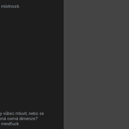
 místnosti.
dy vůbec mluvit, nebo se
etená osmá dimenze?
ě mindfuck