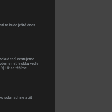
stí to bude ještě dnes
, pokud teď cestujeme
budeme mít hrobku vedle
19]: Už se těšíme
iku submachine a žít