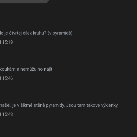
e je čtvrtej dílek kruhu? (v pyramidě)
4 15:19
o koukám a nemůžu ho najít
4 15:46
 našel, je v šikmé stěně pyramidy. Jsou tam takové výklenky.
4 15:48