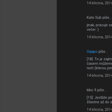
14 března, 201
Kate Sub píše…
jinak, pracuje 
večer :)
14 března, 201
Oqapo
píše…
[18]: To je zaj
časem můžeme j
nich (kterou js
14 března, 201
kiko 9 píše…
[15]: Jestliže 
šťastne až do 
14 března, 201