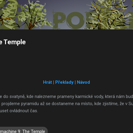
Přeskočit na hlavní obsah
e Temple
Hrát
|
Překlady
|
Návod
e do svatyně, kde nalezneme prameny karmické vody, která nám bu
a projdeme pyramidu až se dostaneme na místo, kde zjistíme, že v 
uset ovládnout čas.
machine 9: The Temple