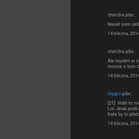
chim3ra píše…
Nasiel som set
14 března, 201
chim3ra píše…
Ale myslim si z
mozne o tom odk
14 března, 201
Oqapo
píše…
[21]: Vidíš to 
Lol. Jinak jest
Kate by to přelo
14 března, 201