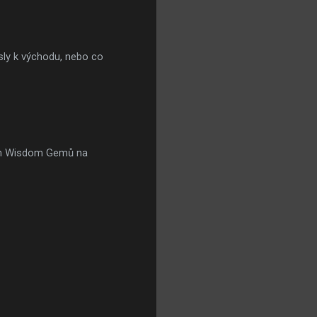
esly k východu, nebo co
těch Wisdom Gemů na