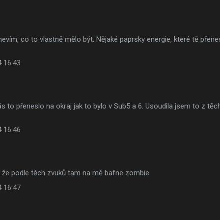
 nevím, co to vlastně mělo být. Nějaké paprsky energie, které tě přen
4 16:43
s to přeneslo na okraj jak to bylo v Sub5 a 6. Usoudila jsem to z 
4 16:46
, že podle těch zvuků tam na mě bafne zombie
4 16:47