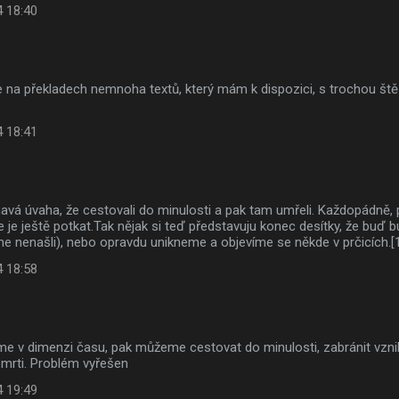
4 18:40
se na překladech nemnoha textů, který mám k dispozici, s trochou ště
4 18:41
ímavá úvaha, že cestovali do minulosti a pak tam umřeli. Každopádně
e ještě potkat.Tak nějak si teď představuju konec desítky, že buď 
me nenašli), nebo opravdu unikneme a objevíme se někde v prčicích.[
4 18:58
jsme v dimenzi času, pak můžeme cestovat do minulosti, zabránit vzn
smrti. Problém vyřešen
4 19:49