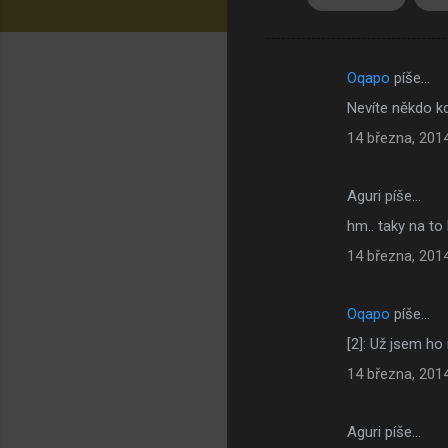
Oqapo
píše…
K
Nevíte někdo kd
o
14 března, 201
m
e
Aguri píše…
n
hm.. taky na t
t
á
14 března, 201
ř
e
Oqapo
píše…
[2]: Už jsem ho
14 března, 201
Aguri píše…