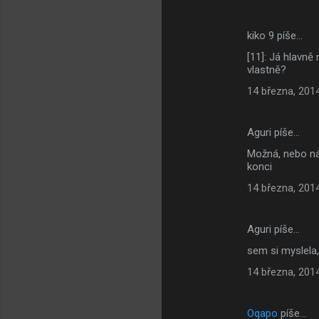
kiko 9 píše…
[11]: Já hlavně
vlastně?
14 března, 201
Aguri píše…
Možná, nebo ná
konci
14 března, 201
Aguri píše…
sem si myslela
14 března, 201
Oqapo
píše…