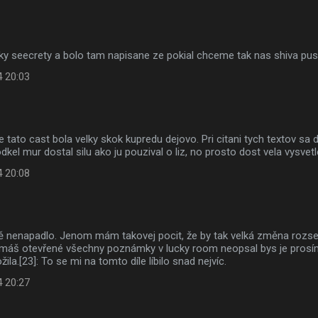
ky seecrety a bolo tam napisane ze pokial chceme tak nas shiva pust
4 20:03
e tato cast bola velky skok kupredu dejovo. Pri citani tych textov sa
el mur dostal silu ako ju pouzival o liz, no prosto dost vela vysvetl
4 20:08
mě nenapadlo. Jenom mám takovej pocit, že by tak velká změna rozse
li máš otevřené všechny poznámky v lucky room neopsal bys je prosím
žila.[23]: To se mi na tomto díle líbilo snad nejvíc.
4 20:27