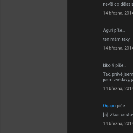
nevíš co dělat 
14 března, 201
Aguri píše…
ten mám taky
14 března, 201
kiko 9 píše…
Tak, právě jsem
jsem zvědavý, j
14 března, 201
Oqapo
píše…
[5]: Zkus cest
14 března, 201