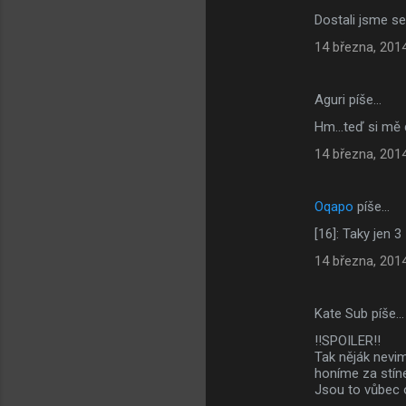
Dostali jsme se
14 března, 201
Aguri píše…
Hm...teď si mě d
14 března, 201
Oqapo
píše…
[16]: Taky jen 3
14 března, 201
Kate Sub píše…
!!SPOILER!!
Tak něják nevim
honíme za stín
Jsou to vůbec o