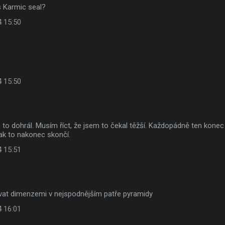
s Karmic seal?
4 15:50
4 15:50
 to dohrál. Musím říct, že jsem to čekal těžší. Každopádně ten kone
ak to nakonec skončí.
4 15:51
ovat dimenzemi v nejspodnějším patře pyramidy
4 16:01