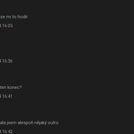
se mi to hodit
4 16:05
4 16:36
a ten konec?
4 16:41
ala jsem alespoň nějaký outro
4 16:42