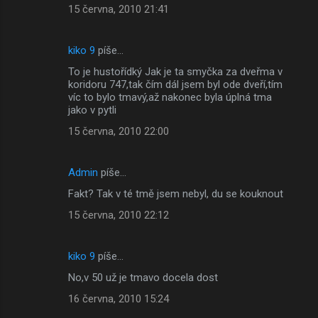
15 června, 2010 21:41
kiko 9
píše…
To je hustořídký Jak je ta smyčka za dveřma v
koridoru 747,tak čím dál jsem byl ode dveří,tím
víc to bylo tmavý,až nakonec byla úplná tma
jako v pytli
15 června, 2010 22:00
Admin
píše…
Fakt? Tak v té tmě jsem nebyl, du se kouknout
15 června, 2010 22:12
kiko 9
píše…
No,v 50 už je tmavo docela dost
16 června, 2010 15:24