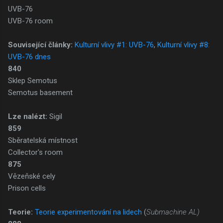
UVB-76
UVB-76 room
Související články:
Kulturní vlivy #1: UVB-76
,
Kulturní vlivy #8:
UVB-76 dnes
840
Sklep Semotus
Semotus basement
Lze nalézt:
Sigil
859
Sběratelská místnost
Collector's room
875
Vězeňské cely
Prison cells
Teorie:
Teorie experimentování na lidech
(
Submachine AL)