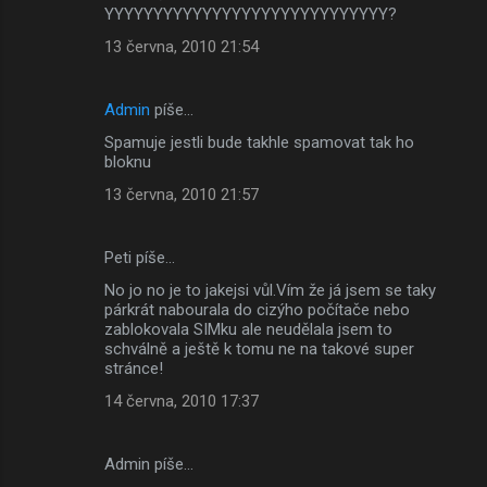
YYYYYYYYYYYYYYYYYYYYYYYYYYYYY?
13 června, 2010 21:54
Admin
píše…
Spamuje jestli bude takhle spamovat tak ho
bloknu
13 června, 2010 21:57
Peti píše…
No jo no je to jakejsi vůl.Vím že já jsem se taky
párkrát nabourala do cizýho počítače nebo
zablokovala SIMku ale neudělala jsem to
schválně a ještě k tomu ne na takové super
stránce!
14 června, 2010 17:37
Admin píše…