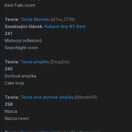
Kent Falls room
Teorie:
Teorie Murnetu
(
A1ex_CT99)
Související článek:
Kulturní vlivy #3: Kent
241
Místnost reflektorů
Searchlight room
Teorie:
Teorie projektu
(
DespEro)
245
Dortová smyčka
Cake loop
Teorie:
Teorie levé dortové smyčky
(
Wander99)
258
Nazca
Nazca room