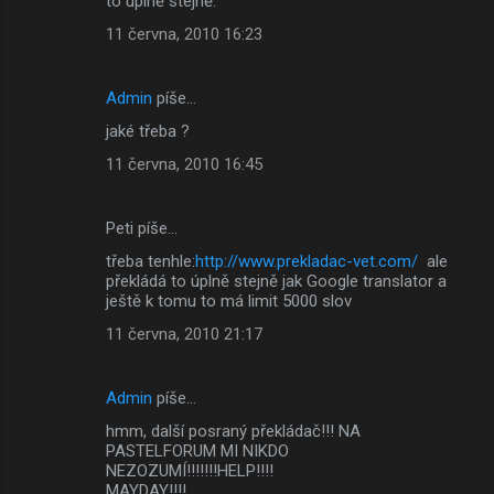
to úplně stejně.
11 června, 2010 16:23
Admin
píše…
jaké třeba ?
11 června, 2010 16:45
Peti píše…
třeba tenhle:
http://www.prekladac-vet.com/
ale
překládá to úplně stejně jak Google translator a
ještě k tomu to má limit 5000 slov
11 června, 2010 21:17
Admin
píše…
hmm, další posraný překládač!!! NA
PASTELFORUM MI NIKDO
NEZOZUMÍ!!!!!!!HELP!!!!
MAYDAY!!!!