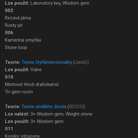
Lze použít:
Laboratory key, Wisdom gem
002
Rezavá jáma
Rusty pit
006
Kamenná smyčka
Stone loop
Teorie:
Teorie čtyřdimenzionality
(
JackO)
Lze použít:
Valve
010
Místnost třech drahokamů
Tri-gem room
Teorie:
Teorie umělého života
(
001010)
Lze nalézt:
3× Wisdom gem, Weight stone
Lze použít:
3× Wisdom gem
011
Koridor strojovny