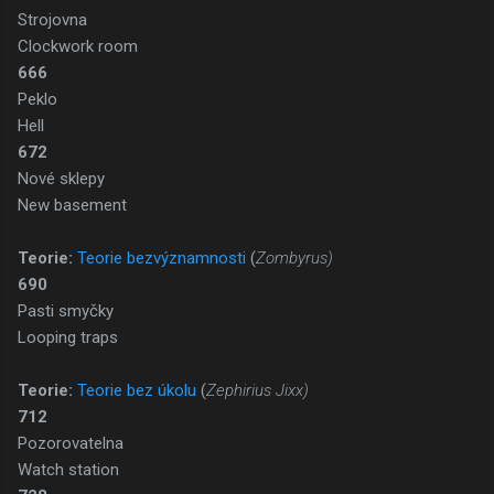
Strojovna
Clockwork room
666
Peklo
Hell
672
Nové sklepy
New basement
Teorie:
Teorie bezvýznamnosti
(
Zombyrus)
690
Pasti smyčky
Looping traps
Teorie:
Teorie bez úkolu
(
Zephirius Jixx)
712
Pozorovatelna
Watch station