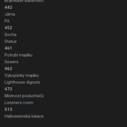
Brainwave Basement
442
Jáma
Pit
452
Socha
Statue
461
Potrubí majáku
Sewers
462
Vykopávky majáku
Lighthouse digouts
472
Místnost posluchačů
Listeners room
513
Halloweenská lokace