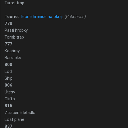
Turret trap
Teorie:
Teorie hranice na okraji
(
Robobrain)
770
Pasti hrobky
Tomb trap
777
Kasárny
Barracks
800
Loď
Ship
806
Útesy
Cliffs
815
Ztracené letadlo
Lost plane
837