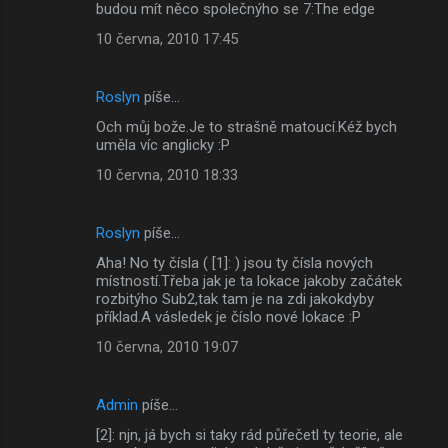
t
budou mít něco společnýho se 7:The edge
á
10 června, 2010 17:45
ř
e
Roslyn
píše…
Och můj bože.Je to strašně matoucí.Kéž bych
uměla víc anglicky :P
10 června, 2010 18:33
Roslyn
píše…
Aha! No ty čísla ( [1]: ) jsou ty čísla nových
místností.Třeba jak je ta lokace jakoby začátek
rozbitýho Sub2,tak tam je na zdi jakokdyby
příklad.A vásledek je číslo nové lokace :P
10 června, 2010 19:07
Admin
píše…
[2]: njn, já bych si taky rád půřečetl ty teorie, ale