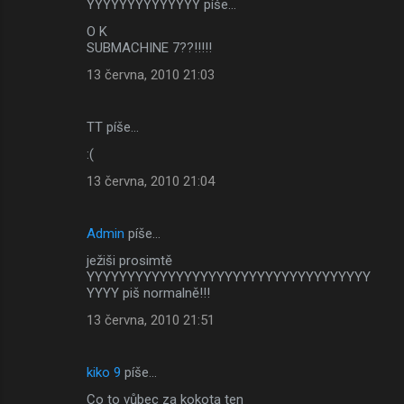
YYYYYYYYYYYYYY píše…
O K
SUBMACHINE 7??!!!!!
13 června, 2010 21:03
TT píše…
:(
13 června, 2010 21:04
Admin
píše…
ježiši prosimtě
YYYYYYYYYYYYYYYYYYYYYYYYYYYYYYYYYYY
YYYY piš normalně!!!
13 června, 2010 21:51
kiko 9
píše…
Co to vůbec za kokota ten