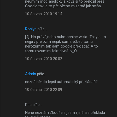
neumím moc anglicky a když si to přeložíl přes
Google tak je to přeloženo mizerně jak sviňa
10 června, 2010 19:14
Roslyn
píše…
[4]: No právě,nebo submachine wikia...Taky si to
nejprv přeložim nějak sama,vůbec tomu
nerozumim tak dám google překladač.A to
tomu rozumim fakt divně o_O
10 června, 2010 20:02
Admin
píše…
nezná někdo lepší automatický překládač?
10 června, 2010 22:09
Peti píše…
Nene neznám.Zkoušela jsem i jiné ale překládá