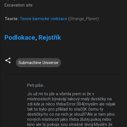
Excavation site
Teorie:
Teorie karmické civilizace
(
Strange_Planet)
Podlokace
,
Rejstřík
Submachine Universe
Peti píše…
K
Jo už mi to jde a všimla jsem si že v
o
místnostech bývávájí takový malý destičky na
m
zdi kde je něco třeba:Error:304(myslím ale nějak
tak to bylo-pro příklad to stačí)K čemu ty
e
destičky/to co na nich je slouží?Ale je tam plno
nových místností jako třeba žlutej pokoj nebo
n
kino ale ty pokoje sou strašně divný.Myslím že