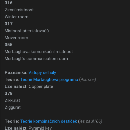
316
Zimní místnost
Winter room
317
Místnost přemísťovačů
Mover room
355
Murtaughova komunikační místnost
Murtaugh's communication room
Poznámka:
Vstupy selhaly
Teorie:
Teorie Murtaughova programu
(
Alamos)
Lze nalézt:
Copper plate
378
Zikkurat
Ziggurat
Teorie:
Teorie kombinačních destiček
(
les paul166)
Lze nalézt:
Pyramid key