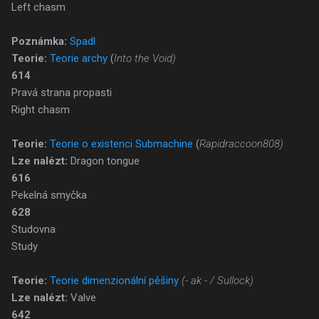
Left chasm
Poznámka:
Spadl
Teorie:
Teorie archy
(
Into the Void)
614
Pravá strana propasti
Right chasm
Teorie:
Teorie o existenci Submachine
(
Rapidraccoon808)
Lze nalézt:
Dragon tongue
616
Pekelná smyčka
628
Studovna
Study
Teorie:
Teorie dimenzionální pěšiny
(- ak - / Sullock)
Lze nalézt:
Valve
642