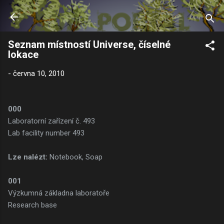
Přeskočit na hlavní obsah
Seznam místností Universe, číselné
lokace
-
června 10, 2010
000
Laboratorní zařízení č. 493
Lab facility number 493
Lze nalézt:
Notebook, Soap
001
Výzkumná základna laboratoře
Research base