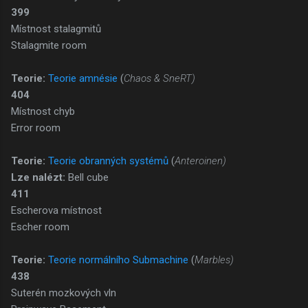
399
Místnost stalagmitů
Stalagmite room
Teorie:
Teorie amnésie
(
Chaos & SneRT)
404
Místnost chyb
Error room
Teorie:
Teorie obranných systémů
(
Anteroinen)
Lze nalézt:
Bell cube
411
Escherova místnost
Escher room
Teorie:
Teorie normálního Submachine
(
Marbles)
438
Suterén mozkových vln