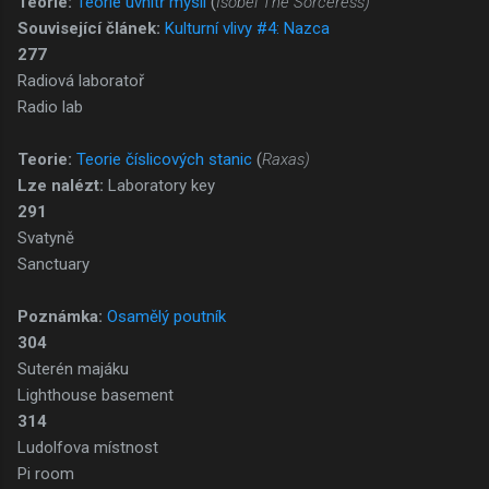
Teorie:
Teorie uvnitř mysli
(
Isobel The Sorceress)
Související článek:
Kulturní vlivy #4: Nazca
277
Radiová laboratoř
Radio lab
Teorie:
Teorie číslicových stanic
(
Raxas)
Lze nalézt:
Laboratory key
291
Svatyně
Sanctuary
Poznámka:
Osamělý poutník
304
Suterén majáku
Lighthouse basement
314
Ludolfova místnost
Pi room