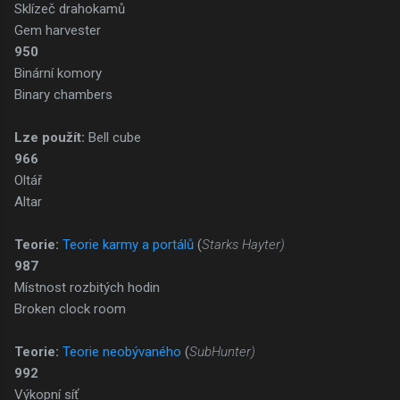
Sklízeč drahokamů
Gem harvester
950
Binární komory
Binary chambers
Lze použít:
Bell cube
966
Oltář
Altar
Teorie:
Teorie karmy a portálů
(
Starks Hayter)
987
Místnost rozbitých hodin
Broken clock room
Teorie:
Teorie neobývaného
(
SubHunter)
992
Výkopní síť