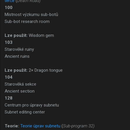
terče
(
Death Road)
100
Místnost výzkumu sub-botů
Sub-bot research room
Lze použít:
Wisdom gem
103
Starověké ruiny
Ancient ruins
Lze použít:
2× Dragon tongue
104
Starověká sekce
Ancient section
128
Centrum pro úpravy subnetu
Subnet editing center
Teorie:
Teorie úprav subnetu
(
Sub-program 32)