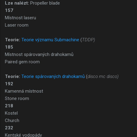
Lze nalézt:
Propeller blade
157
Místnost laseru
Laser room
Teorie:
Teorie významu Submachine
(
TDDP)
185
Místnost spárovaných drahokamů
Paired gem room
Teorie:
Teorie spárovaných drahokamů
(
disco mc disco)
192
Kamenná místnost
Stone room
218
Kostel
Church
232
Kentské vodopády