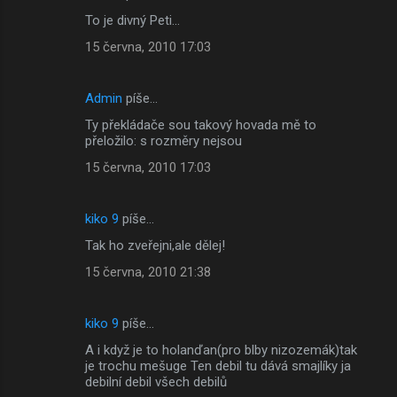
To je divný Peti...
15 června, 2010 17:03
Admin
píše…
Ty překládače sou takový hovada mě to
přeložilo: s rozměry nejsou
15 června, 2010 17:03
kiko 9
píše…
Tak ho zveřejni,ale dělej!
15 června, 2010 21:38
kiko 9
píše…
A i když je to holanďan(pro blby nizozemák)tak
je trochu mešuge Ten debil tu dává smajlíky ja
debilní debil všech debilů