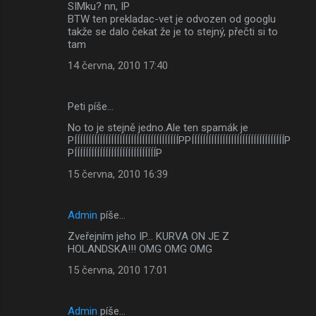
SIMku? nn, IP
BTW ten prekladac-vet je odvozen od googlu
takže se dalo čekat že je to stejný, přečti si to
tam
14 června, 2010 17:40
Peti píše…
No to je stejně jedno.Ale ten spamák je
PÍÍÍÍÍÍÍÍÍÍÍÍÍÍÍÍÍÍÍÍÍÍÍÍÍÍÍÍÍÍÍÍÍÍÍÍÍPPÍÍÍÍÍÍÍÍÍÍÍÍÍÍÍÍÍÍÍÍÍÍÍÍÍÍÍÍÍÍÍÍÍP
PÍÍÍÍÍÍÍÍÍÍÍÍÍÍÍÍÍÍÍÍÍÍÍÍÍÍÍÍÍP
15 června, 2010 16:39
Admin
píše…
Zveřejním jeho IP... KURVA ON JE Z
HOLANDSKA!!! OMG OMG OMG
15 června, 2010 17:01
Admin
píše…