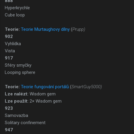
888
Hyperkrychle
Cube loop
Teorie:
Teorie Murtaughovy dílny
(
Prupp)
902
Vyhlídka
Vista
917
Sféry smyčky
Looping sphere
Teorie:
Teorie fungování portálů
(
SmartGuy5000)
Lze nalézt:
Wisdom gem
Lze použít:
2× Wisdom gem
923
Samovazba
Solitary confinement
947