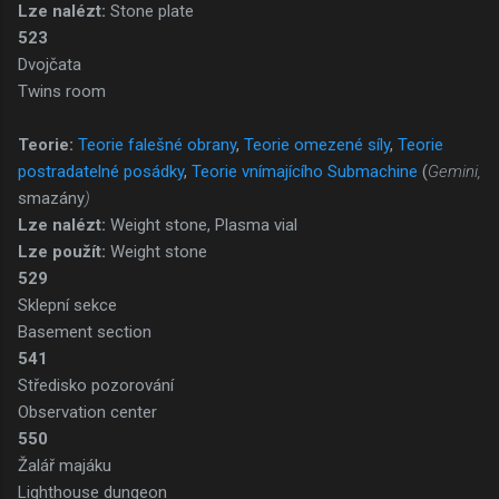
Lze nalézt:
Stone plate
523
Dvojčata
Twins room
Teorie:
Teorie falešné obrany
,
Teorie omezené síly
,
Teorie
postradatelné posádky
,
Teorie vnímajícího Submachine
(
Gemini,
smazány
)
Lze nalézt:
Weight stone, Plasma vial
Lze použít:
Weight stone
529
Sklepní sekce
Basement section
541
Středisko pozorování
Observation center
550
Žalář majáku
Lighthouse dungeon