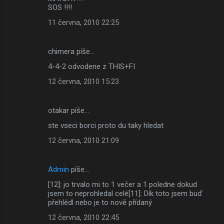
SOS !!!!
11 června, 2010 22:25
chimera píše…
4-4-2 odvodene z THIS+FI
12 června, 2010 15:23
otakar píše…
ste vseci borci proto du taky hledat
12 června, 2010 21:09
Admin
píše…
[12]: jo trvalo mi to 1 večer a 1 poledne dokud
jsem to neprohledal celé[11]: Dík toto jsem buď
přehlédl nebo je to nově přídaný
12 června, 2010 22:45