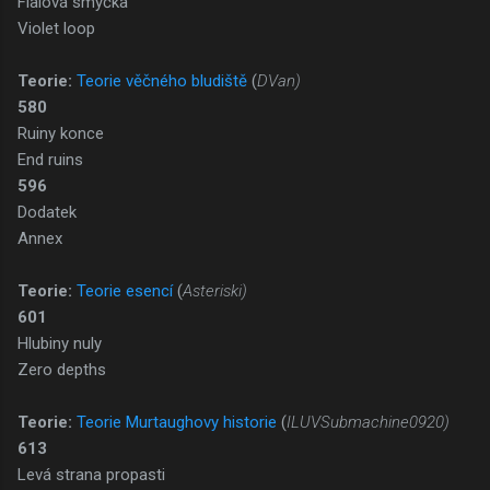
Fialová smyčka
Violet loop
Teorie:
Teorie věčného bludiště
(
DVan)
580
Ruiny konce
End ruins
596
Dodatek
Annex
Teorie:
Teorie esencí
(
Asteriski)
601
Hlubiny nuly
Zero depths
Teorie:
Teorie Murtaughovy historie
(
ILUVSubmachine0920)
613
Levá strana propasti