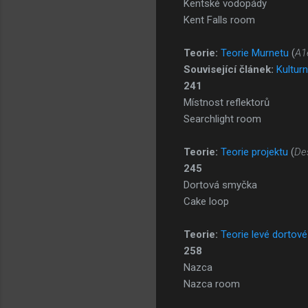
Kentské vodopády
Kent Falls room
Teorie:
Teorie Murnetu
(
A1
Související článek:
Kulturn
241
Místnost reflektorů
Searchlight room
Teorie:
Teorie projektu
(
De
245
Dortová smyčka
Cake loop
Teorie:
Teorie levé dortov
258
Nazca
Nazca room