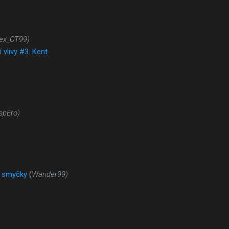
ex_CT99)
í vlivy #3: Kent
spEro)
é smyčky
(
Wander99)