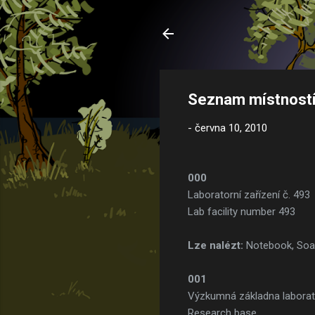
Seznam místností 
-
června 10, 2010
000
Laboratorní zařízení č. 493
Lab facility number 493
Lze nalézt:
Notebook, So
001
Výzkumná základna labora
Research base