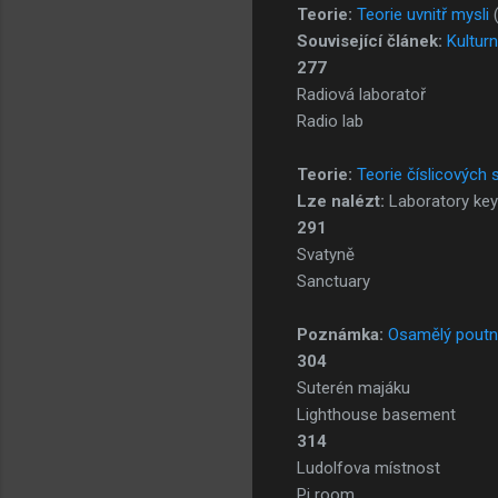
Teorie:
Teorie uvnitř mysli
Související článek:
Kulturn
277
Radiová laboratoř
Radio lab
Teorie:
Teorie číslicových 
Lze nalézt:
Laboratory key
291
Svatyně
Sanctuary
Poznámka:
Osamělý poutn
304
Suterén majáku
Lighthouse basement
314
Ludolfova místnost
Pi room