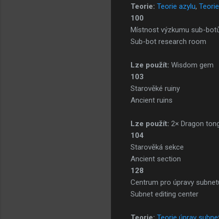
Teorie:
Teorie azylu
,
Teori
100
Místnost výzkumu sub-bot
Sub-bot research room
Lze použít:
Wisdom gem
103
Starověké ruiny
Ancient ruins
Lze použít:
2× Dragon ton
104
Starověká sekce
Ancient section
128
Centrum pro úpravy subnet
Subnet editing center
Teorie:
Teorie úprav subne