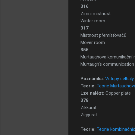
316
Zimní místnost
Winter room
317
Místnost přemísťovačů
Mover room
355
Murtaughova komunikační 
Murtaugh's communication
Poznámka:
Vstupy selhaly
Teorie:
Teorie Murtaughov
Lze nalézt:
Copper plate
378
Zikkurat
Ziggurat
Teorie:
Teorie kombinačníc