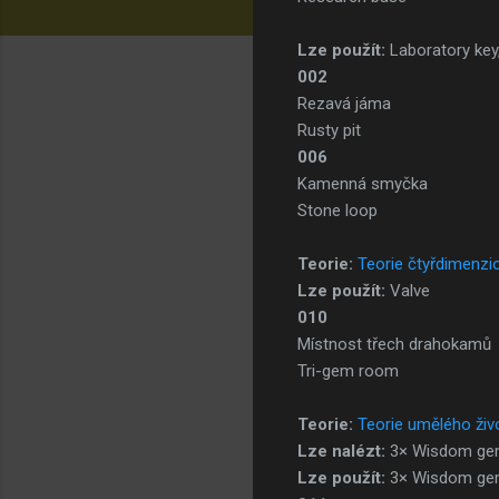
Lze použít:
Laboratory ke
002
Rezavá jáma
Rusty pit
006
Kamenná smyčka
Stone loop
Teorie:
Teorie čtyřdimenzio
Lze použít:
Valve
010
Místnost třech drahokamů
Tri-gem room
Teorie:
Teorie umělého živ
Lze nalézt:
3× Wisdom gem
Lze použít:
3× Wisdom g