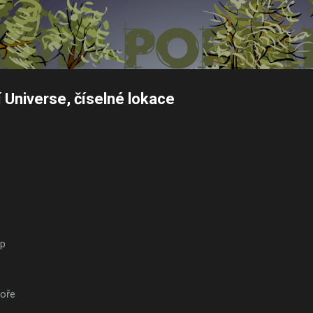
Přeskočit na hlavní obsah
Universe, číselné lokace
ap
toře