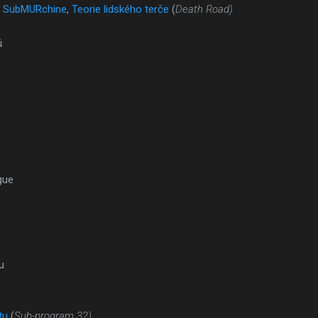
e SubMURchine
,
Teorie lidského terče
(
Death Road)
ů
gue
u
tu
(
Sub-program 32)