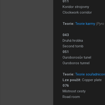
011
Koridor strojovny
Clockwork corridor
Teorie:
Teorie karmy
(Pyro
043
Druhá hrobka
Second tomb
051
Ouroborosův tunel
Ouroboros tunnel
Teorie:
Teorie souřadnico
Lze použít:
Copper plate
076
Místnost cesty
Road room