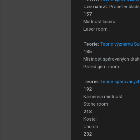
Lze nalézt:
Propeller blade
157
Místnost laseru
Laser room
Teorie:
Teorie významu S
185
Místnost spárovaných dra
Paired gem room
Teorie:
Teorie spárovanýc
192
Kamenná místnost
Stone room
218
Kostel
Church
232