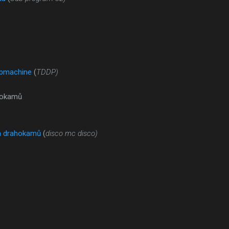
ubmachine
(
TDDP)
hokamů
h drahokamů
(
disco mc disco)