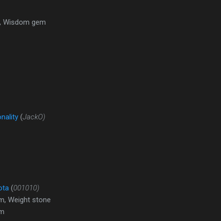
y, Wisdom gem
nality
(
JackO)
ota
(
001010)
, Weight stone
em