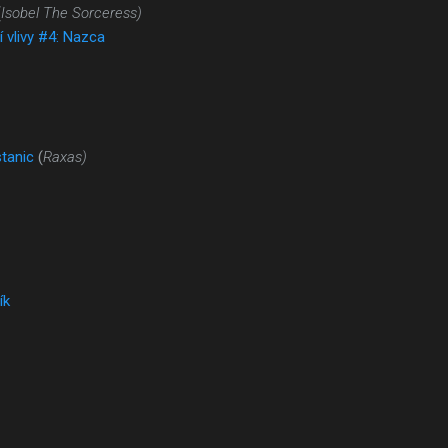
(
Isobel The Sorceress)
í vlivy #4: Nazca
stanic
(
Raxas)
ík