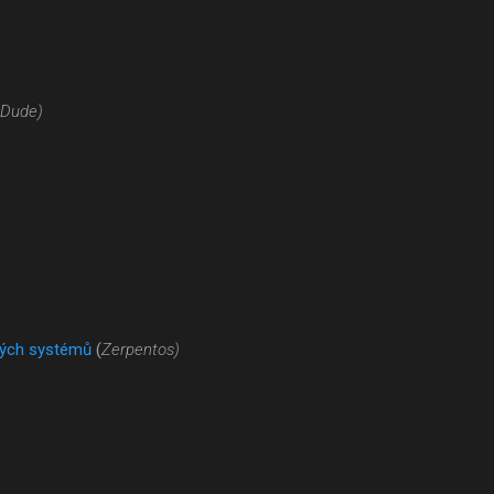
 Dude)
vých systémů
(
Zerpentos)