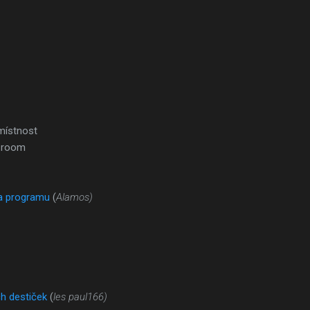
místnost
 room
a programu
(
Alamos)
h destiček
(
les paul166)