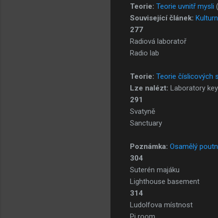
Teorie:
Teorie uvnitř mysli
Související článek:
Kulturn
277
Radiová laboratoř
Radio lab
Teorie:
Teorie číslicových 
Lze nalézt:
Laboratory key
291
Svatyně
Sanctuary
Poznámka:
Osamělý poutn
304
Suterén majáku
Lighthouse basement
314
Ludolfova místnost
Pi room