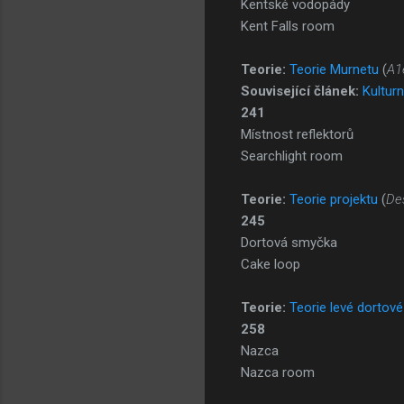
Kentské vodopády
Kent Falls room
Teorie:
Teorie Murnetu
(
A1
Související článek:
Kulturn
241
Místnost reflektorů
Searchlight room
Teorie:
Teorie projektu
(
De
245
Dortová smyčka
Cake loop
Teorie:
Teorie levé dortov
258
Nazca
Nazca room