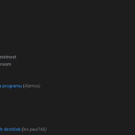
místnost
 room
a programu
(
Alamos)
h destiček
(
les paul166)