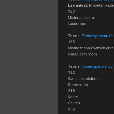
Lze nalézt:
Propeller blade
157
Místnost laseru
Laser room
Teorie:
Teorie významu S
185
Místnost spárovaných dra
Paired gem room
Teorie:
Teorie spárovanýc
192
Kamenná místnost
Stone room
218
Kostel
Church
232