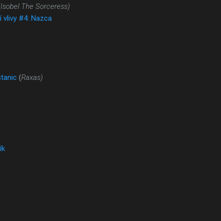
(
Isobel The Sorceress)
í vlivy #4: Nazca
stanic
(
Raxas)
ík