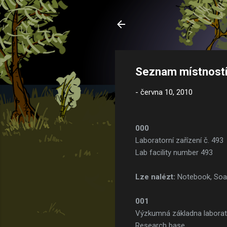
Seznam místností 
-
června 10, 2010
000
Laboratorní zařízení č. 493
Lab facility number 493
Lze nalézt:
Notebook, So
001
Výzkumná základna labora
Research base