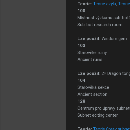
Teorie:
Teorie azylu
,
Teori
100
Místnost výzkumu sub-bot
Sub-bot research room
Lze použít:
Wisdom gem
103
Starověké ruiny
Ancient ruins
Lze použít:
2× Dragon ton
104
Starověká sekce
Ancient section
128
Centrum pro úpravy subnet
Subnet editing center
Teorie:
Teorie úprav subne