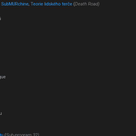
e SubMURchine
,
Teorie lidského terče
(
Death Road)
ů
gue
u
tu
(
Sub-program 32)