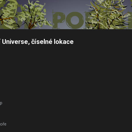
Přeskočit na hlavní obsah
Universe, číselné lokace
ap
toře