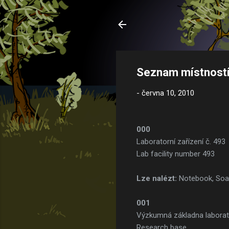
Seznam místností 
-
června 10, 2010
000
Laboratorní zařízení č. 493
Lab facility number 493
Lze nalézt:
Notebook, So
001
Výzkumná základna labora
Research base