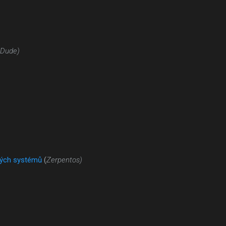
 Dude)
vých systémů
(
Zerpentos)