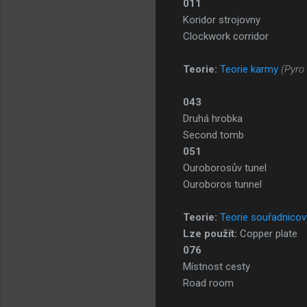
011
Koridor strojovny
Clockwork corridor
Teorie:
Teorie karmy
(Pyro
043
Druhá hrobka
Second tomb
051
Ouroborosův tunel
Ouroboros tunnel
Teorie:
Teorie souřadnico
Lze použít:
Copper plate
076
Místnost cesty
Road room