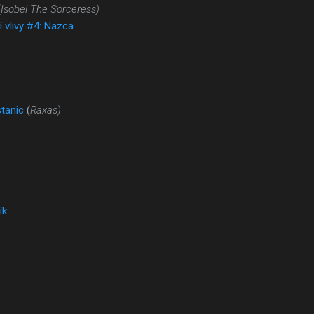
(
Isobel The Sorceress)
í vlivy #4: Nazca
stanic
(
Raxas)
ík