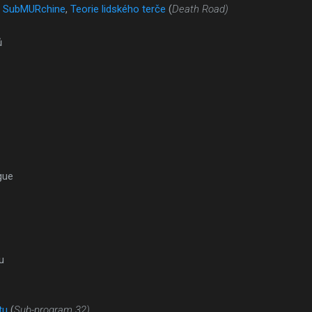
e SubMURchine
,
Teorie lidského terče
(
Death Road)
ů
gue
u
tu
(
Sub-program 32)