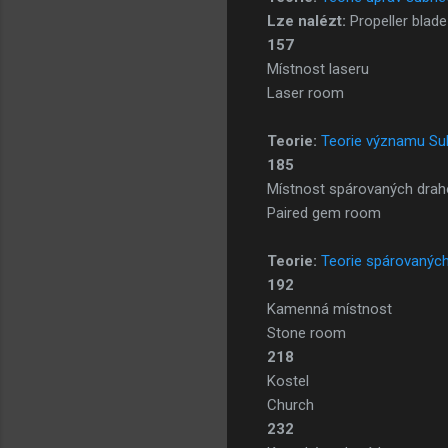
Lze nalézt:
Propeller blade
157
Místnost laseru
Laser room
Teorie:
Teorie významu S
185
Místnost spárovaných dra
Paired gem room
Teorie:
Teorie spárovanýc
192
Kamenná místnost
Stone room
218
Kostel
Church
232