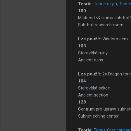
Teorie:
Teorie azylu
,
Teori
100
Místnost výzkumu sub-bot
Sub-bot research room
Lze použít:
Wisdom gem
103
Starověké ruiny
Ancient ruins
Lze použít:
2× Dragon ton
104
Starověká sekce
Ancient section
128
Centrum pro úpravy subnet
Subnet editing center
Teorie:
Teorie úprav subne