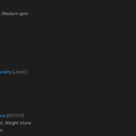
y, Wisdom gem
nality
(
JackO)
ota
(
001010)
, Weight stone
em