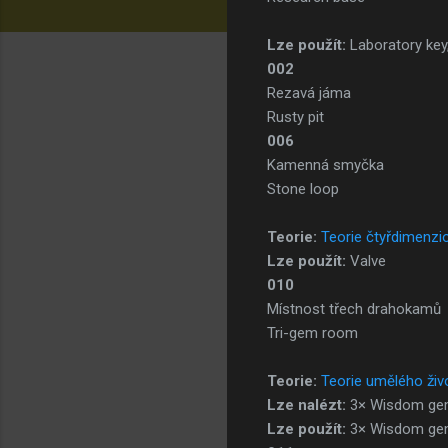
Lze použít:
Laboratory ke
002
Rezavá jáma
Rusty pit
006
Kamenná smyčka
Stone loop
Teorie:
Teorie čtyřdimenzio
Lze použít:
Valve
010
Místnost třech drahokamů
Tri-gem room
Teorie:
Teorie umělého živ
Lze nalézt:
3× Wisdom gem
Lze použít:
3× Wisdom g