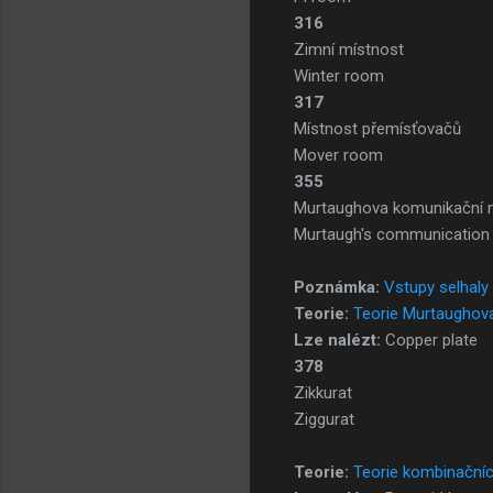
316
Zimní místnost
Winter room
317
Místnost přemísťovačů
Mover room
355
Murtaughova komunikační 
Murtaugh's communication
Poznámka:
Vstupy selhaly
Teorie:
Teorie Murtaughov
Lze nalézt:
Copper plate
378
Zikkurat
Ziggurat
Teorie:
Teorie kombinačníc