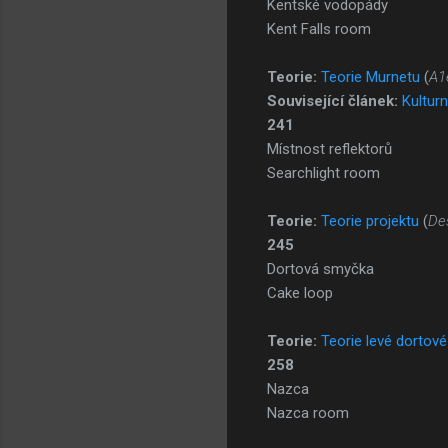
Kentské vodopády
Kent Falls room
Teorie:
Teorie Murnetu
(
A1
Související článek:
Kulturn
241
Místnost reflektorů
Searchlight room
Teorie:
Teorie projektu
(
De
245
Dortová smyčka
Cake loop
Teorie:
Teorie levé dortov
258
Nazca
Nazca room