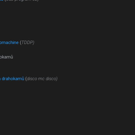
ubmachine
(
TDDP)
hokamů
h drahokamů
(
disco mc disco)