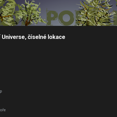
Přeskočit na hlavní obsah
Universe, číselné lokace
ap
toře