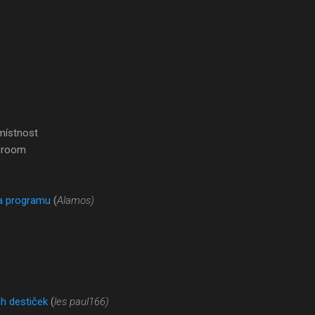
místnost
 room
a programu
(
Alamos)
h destiček
(
les paul166)