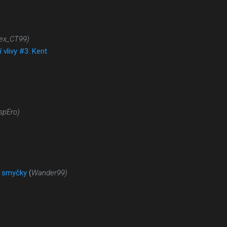
ex_CT99)
í vlivy #3: Kent
spEro)
é smyčky
(
Wander99)