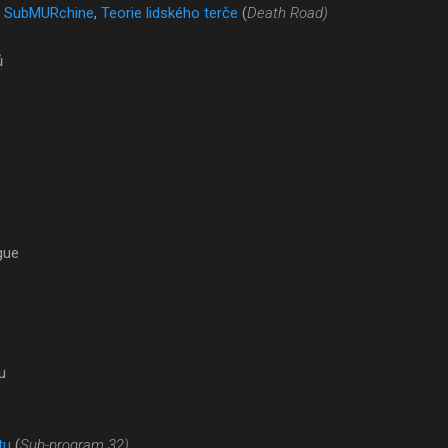
e SubMURchine
,
Teorie lidského terče
(
Death Road)
ů
gue
u
tu
(
Sub-program 32)