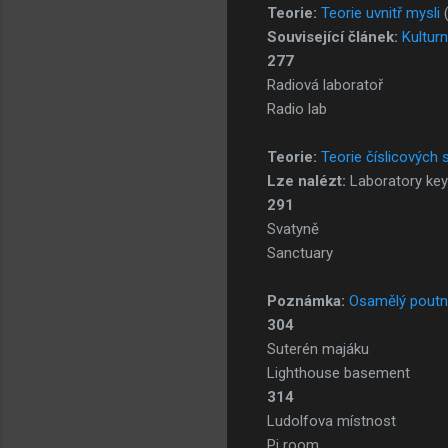
Teorie:
Teorie uvnitř mysli
Související článek:
Kulturn
277
Radiová laboratoř
Radio lab
Teorie:
Teorie číslicových 
Lze nalézt:
Laboratory key
291
Svatyně
Sanctuary
Poznámka:
Osamělý poutn
304
Suterén majáku
Lighthouse basement
314
Ludolfova místnost
Pi room