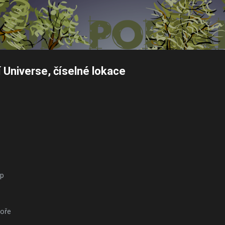
Přeskočit na hlavní obsah
Universe, číselné lokace
ap
toře