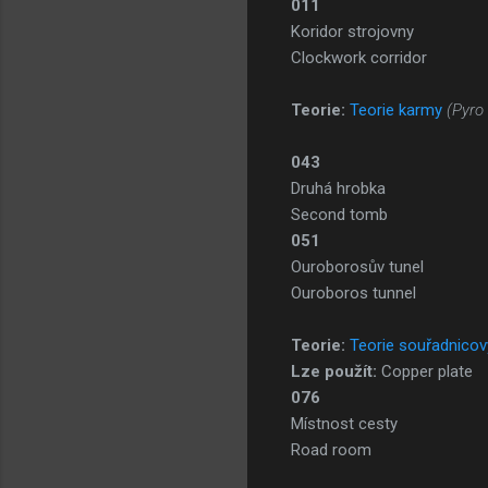
011
Koridor strojovny
Clockwork corridor
Teorie:
Teorie karmy
(Pyro
043
Druhá hrobka
Second tomb
051
Ouroborosův tunel
Ouroboros tunnel
Teorie:
Teorie souřadnico
Lze použít:
Copper plate
076
Místnost cesty
Road room