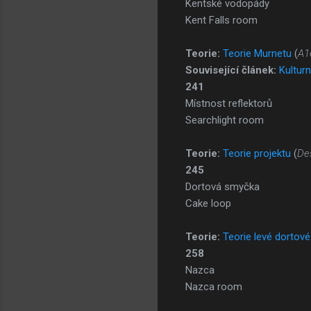
Kentské vodopády
Kent Falls room
Teorie:
Teorie Murnetu
(
A1
Související článek:
Kulturn
241
Místnost reflektorů
Searchlight room
Teorie:
Teorie projektu
(
De
245
Dortová smyčka
Cake loop
Teorie:
Teorie levé dortov
258
Nazca
Nazca room