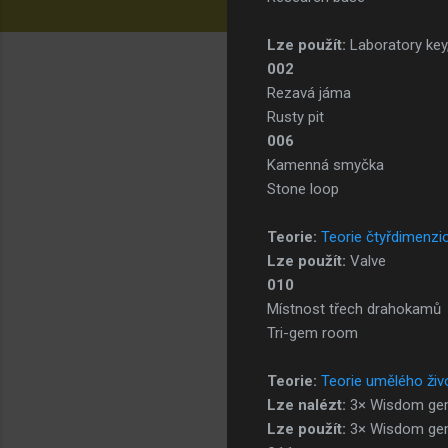
Lze použít:
Laboratory ke
002
Rezavá jáma
Rusty pit
006
Kamenná smyčka
Stone loop
Teorie:
Teorie čtyřdimenzio
Lze použít:
Valve
010
Místnost třech drahokamů
Tri-gem room
Teorie:
Teorie umělého živ
Lze nalézt:
3× Wisdom gem
Lze použít:
3× Wisdom g