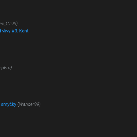
ex_CT99)
í vlivy #3: Kent
spEro)
é smyčky
(
Wander99)