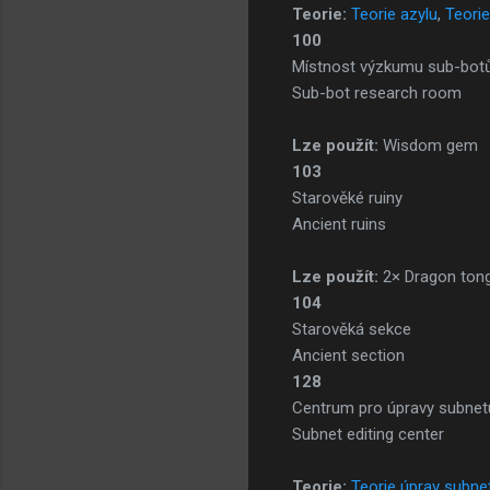
Teorie:
Teorie azylu
,
Teori
100
Místnost výzkumu sub-bot
Sub-bot research room
Lze použít:
Wisdom gem
103
Starověké ruiny
Ancient ruins
Lze použít:
2× Dragon ton
104
Starověká sekce
Ancient section
128
Centrum pro úpravy subnet
Subnet editing center
Teorie:
Teorie úprav subne