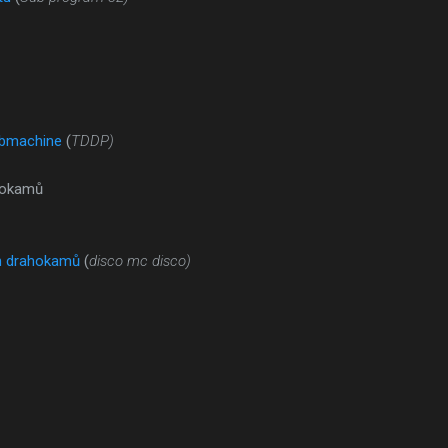
ubmachine
(
TDDP)
hokamů
h drahokamů
(
disco mc disco)