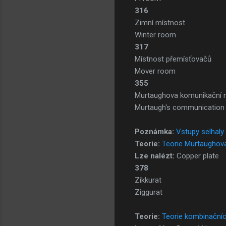
316
Zimní místnost
Winter room
317
Místnost přemísťovačů
Mover room
355
Murtaughova komunikační 
Murtaugh's communication
Poznámka:
Vstupy selhaly
Teorie:
Teorie Murtaughov
Lze nalézt:
Copper plate
378
Zikkurat
Ziggurat
Teorie:
Teorie kombinačníc