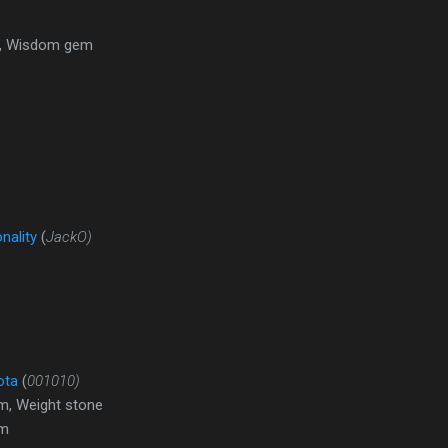
y, Wisdom gem
nality
(
JackO)
ota
(
001010)
, Weight stone
em