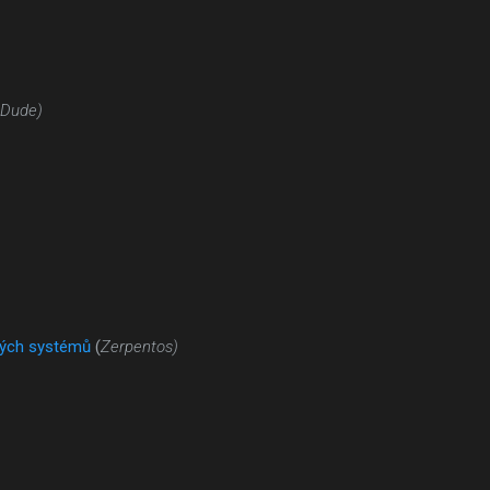
 Dude)
vých systémů
(
Zerpentos)