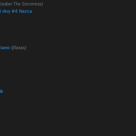
(
Isobel The Sorceress)
í vlivy #4: Nazca
stanic
(
Raxas)
ík