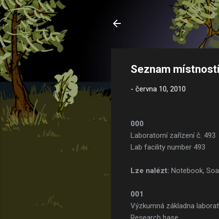
Seznam místností 
-
června 10, 2010
000
Laboratorní zařízení č. 493
Lab facility number 493
Lze nalézt:
Notebook, So
001
Výzkumná základna labora
Research base