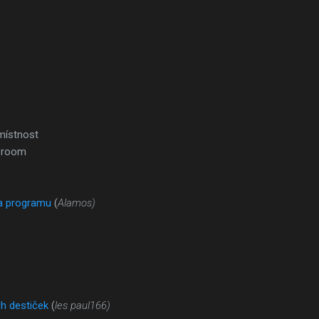
místnost
 room
a programu
(
Alamos)
h destiček
(
les paul166)