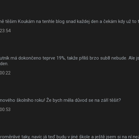
šně těšim Koukám na tenhle blog snad každej den a čekám kdy už to
 23:54
utník má dokončeno teprve 19%, takže příliš brzo sub8 nebude. Ale j
 den.
 00:22
nového školního roku! Že bych měla důvod se na září těšit?
 00:53
proměnlivé taky, navíc já teď budu v jiné škole a ještě jsem si na ní n