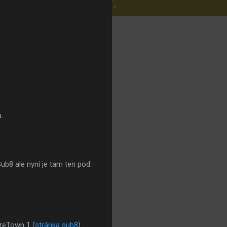
.
Sub8 ale nyní je tam ten pod
reTown 1 (
stránka sub8
)