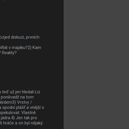
zjed diskuzi, prvních
hřbili v majáku?2) Kam
 Reality?
teď už jen hledali Liz
, poněvadž na tom
hledem3) Vrstvy /
spodní plášť a vnější s
spekulovat. Vlastně
jádra.4) Jen tak pro
i hráče a on byl nějaký