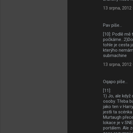
13 srpna, 2012
Pav píše…
[10]: Podlě mě 
počkáme...2)Dobr
tohle je cesta 
kterýho nemám 
submachine
13 srpna, 2012
Oqapo píše…
[11]:
1) Jo, ale když
osoby. Třeba b
jako ten v Harr
jestli ta scénka
Murtaugh přece
lokace je v SN
portálem. Ale z