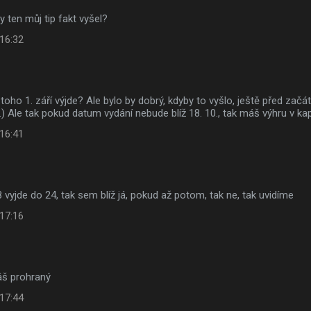
y ten můj tip fakt vyšel?
 16:32
ti toho 1. září výjde? Ale bylo by dobrý, kdyby to vyšlo, ještě před za
9.) Ale tak pokud datum vydání nebude blíž 18. 10., tak máš výhru v ka
 16:41
8 vyjde do 24, tak sem blíž já, pokud až potom, tak ne, tak uvidíme
 17:16
áš prohraný
 17:44