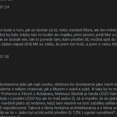
 01:24
to bude o tom, jak se dostat za liz, nebo zastavit Mura, ale ten měsíc
ý by bylo, kdyby nás to hodilo do majáku, přeci jenom, jestli Mur a Liz
jak se dostali ven, tak to povede tam, kam předtim šli, možná spíš do 
žáden nápad xD4) Mě se zdálo, že jsem ten hráč, a jsem s celou tříd
 01:50
 dostaneme plán jak najít osobu, většinou ho dostaneme jako návrh 
udeme s někým chatovat, jak s Murem v sub4 a sub6. A taky by to m
y Potterovi a Vězeň z Azkabanu, Mateusz Skutník je fanda LEGO Harr
 byla i v podání LEGO hry ale to máš jedno.2) Já si myslím, že do jádra
 navštívil jádro až nedávno, když tam vlastně na tom začátku udělal
EE nepoškozená. Taková s těma řeckýma architekturama a s těma s
dá se že v Jádru byl určitě ještě předtím.3) TZN; Logické vysvětlení