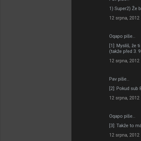
K
1) Super2) Že b
o
12 srpna, 2012
m
e
Oqapo píše…
n
[1]: Myslíš, že 
t
(takže před 3. 
á
12 srpna, 2012
ř
e
Pav píše…
[2]: Pokud sub 
12 srpna, 2012
Oqapo píše…
[3]: Takže to m
12 srpna, 2012