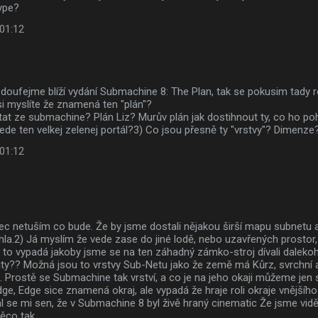
ype?
 01:12
doufejme blíží vydání Submachine 8: The Plan, tak se pokusim tady ro
i myslíte že znamená ten "plán"?
tat ze submachine? Plán Liz? Murův plán jak dostihnout ty, co ho po
de ten velkej zelenej portál?3) Co jsou přesně ty "vrstvy"? Dimenze?
 01:12
ec netuším co bude. Že by jsme dostali nějakou širší mapu subnetu a 
a.2) Já myslím že vede zase do jiné lodě, nebo uzavřených prostor
to vypadá jakoby jsme se na ten záhadný zámko-stroj dívali daleko
ty?? Možná jsou to vrstvy Sub-Netu jako že země má Kůrz, svrchní a 
. Prostě se Submachine tak vrství, a co je na jeho okaji můžeme jen 
ge, Edge sice znamená okraj, ale vypadá že hraje roli okraje vnějšího 
l se mi sen, že v Submachine 8 byl živě hraný cinematic Že jsme viděl
ěco tak