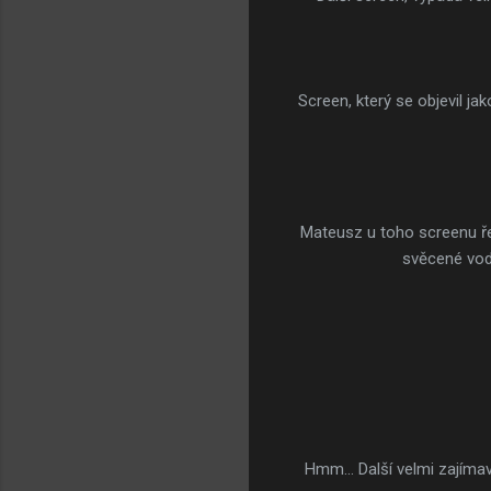
Screen, který se objevil ja
Mateusz u toho screenu řek
svěcené vodě
Hmm... Další velmi zajíma