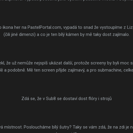
ko ikona her na PastelPortal.com, vypadá to snad že vystoupíme z Liz
(čili jiné dimenzi) a co je ten bílý kámen by mě taky dost zajímalo.
l, že už nemůže nejspíš ukázat další, protože screeny by byli moc sp
 a podobně. Mě ten screen příjde zajímavý, a pro submachine, celk
Zdá se, že v Sub8 se dostaví dost flóry i strojů
vá místnost. Posloucháme bílý šutry? Taky se vám zdá, že na zdi je n