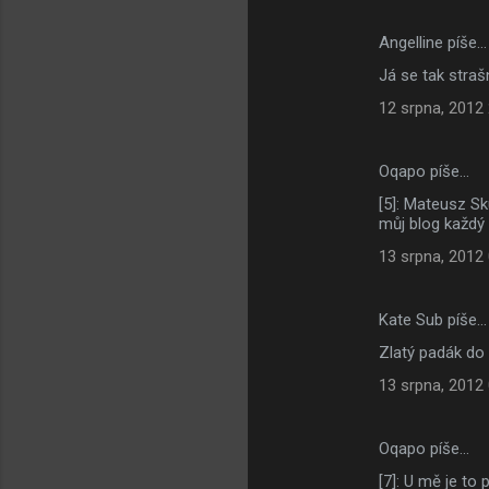
Angelline píše…
Já se tak stra
12 srpna, 2012
Oqapo píše…
[5]: Mateusz Sk
můj blog každý
13 srpna, 2012
Kate Sub píše…
Zlatý padák do 
13 srpna, 2012
Oqapo píše…
[7]: U mě je to 