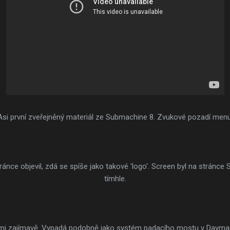
Asi první zveřejněný materiál ze Submachine 8. Zvukové pozadí menu
tránce objevil, zdá se spíše jako takové 'logo'. Screen byl na stránce 
tímhle.
elmi zajímavě. Vypadá podobně jako systém padacího mostu v Dayma