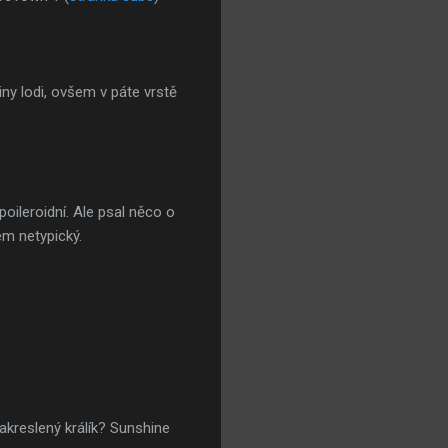
iny lodi, ovšem v páte vrstě
oileroidní. Ale psal něco o
em netypický.
akreslený králík? Sunshine