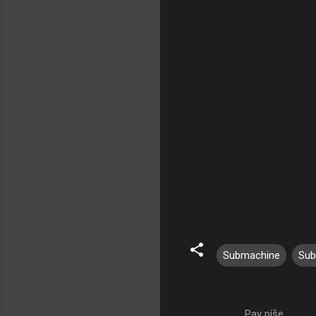
Submachine
Sub
Pav píše…