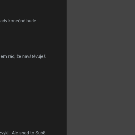
 tady konečně bude
sem rád, že navštěvuješ
ezvykl . Ale snad to Sub8