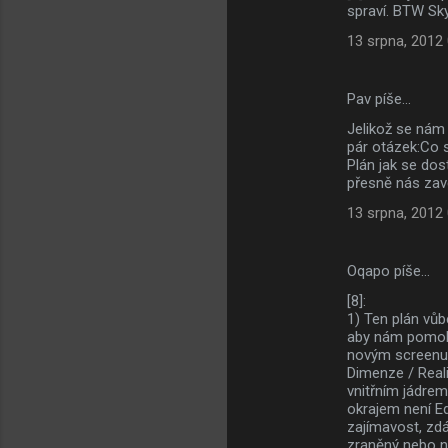
spraví. BTW Sk
13 srpna, 2012
Pav píše…
Jelikož se nám 
pár otázek:Co s
Plán jak se dos
přesně nás zave
13 srpna, 2012
Oqapo píše…
[8]:
1) Ten plán vůb
aby nám pomohl
novým screenu 
Dimenze / Reali
vnitřním jádrem
okrajem není Ed
zajímavost, zdá
zraněný nebo n