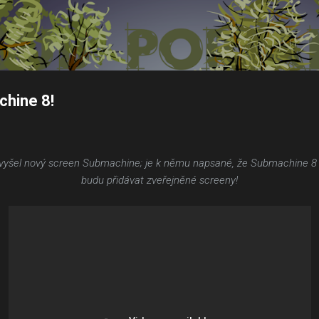
Přeskočit na hlavní obsah
chine 8!
yšel nový screen Submachine; je k němu napsané, že Submachine 8 má 
budu přidávat zveřejněné screeny!