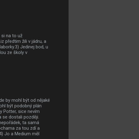
 si na to už
 předtim žili v jádru, a
laborky.3) Jedinej bod, u
ou ze školy v
kde by mohl být od nějaké
ohl být podobný plán
y Potter, sice nevím
 se dostali později.
 nepořádek, ta samá
ochama za tou zdí a
? 4) Jo a Medium měl