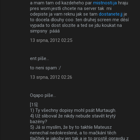
a mam tam od kazdeheho par
mistnosti.ja
hraju
pres wom.jestli chcete na server tak mi
odepiste ja vam reknu jak se tam
dostanete.jj
je
to docela dlouhy coo .ten druhej screen me děsí
vypada to dost slozite a ted se jdu koukat na
simpsny pááá
13 srpna, 2012 02:25
ent píše…
to neni spam :/
13 srpna, 2012 02:26
Oqapo píše…
[15]:
1) Ty všechny dopisy mohl psát Murtaugh.
4) Už sliboval že nikdy nebude stavět krytý
bazény?
5) Já si myslím, že by to takhle Mateusz
nenechal nedokreslené, a to mačkání těch
tlačítek je jakoby jen tak a je to prostě opravdu z