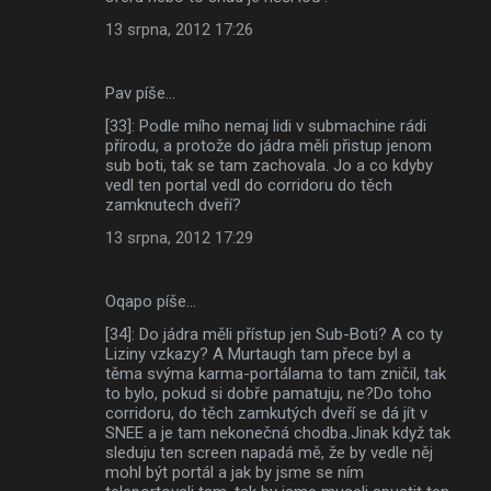
13 srpna, 2012 17:26
Pav píše…
[33]: Podle mího nemaj lidi v submachine rádi
přírodu, a protože do jádra měli přistup jenom
sub boti, tak se tam zachovala. Jo a co kdyby
vedl ten portal vedl do corridoru do těch
zamknutech dveří?
13 srpna, 2012 17:29
Oqapo píše…
[34]: Do jádra měli přístup jen Sub-Boti? A co ty
Liziny vzkazy? A Murtaugh tam přece byl a
těma svýma karma-portálama to tam zničil, tak
to bylo, pokud si dobře pamatuju, ne?Do toho
corridoru, do těch zamkutých dveří se dá jít v
SNEE a je tam nekonečná chodba.Jinak když tak
sleduju ten screen napadá mě, že by vedle něj
mohl být portál a jak by jsme se ním