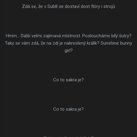
Zdá se, že v Sub8 se dostaví dost flóry i strojů
Hmm... Další velmi zajímavá místnost. Posloucháme bílý šutry?
Taky se vám zdá, že na zdi je nakreslený králík? Sunshine bunny
girl?
Co to sakra je?
Co to sakra je?