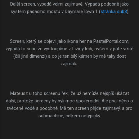
Další screen, vypadá velmi zajímavě. Vypadá podobně jako
systém padacího mostu v DaymareTown 1 (
stránka sub8
)
Screen, který se objevil jako ikona her na PastelPortal.com,
vypadá to snad že vystoupíme z Liziny lodi, ovšem v páte vrstě
(čili jiné dimenzi) a co je ten bílý kámen by mě taky dost
zajímalo.
Mateusz u toho screenu řekl, že už nemůže nejspíš ukázat
další, protože screeny by byli moc spoileroidní. Ale psal něco o
svěcené vodě a podobně. Mě ten screen příjde zajímavý, a pro
submachine, celkem netypický.