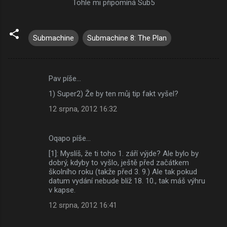
Tohle mi připomíná Sub5
Submachine
Submachine 8: The Plan
Pav píše…
K
1) Super2) Že by ten můj tip fakt vyšel?
o
12 srpna, 2012 16:32
m
e
Oqapo píše…
n
[1]: Myslíš, že ti toho 1. září výjde? Ale bylo by
t
dobrý, kdyby to vyšlo, ještě před začátkem
á
školního roku (takže před 3. 9.) Ale tak pokud
datum vydání nebude blíž 18. 10., tak máš výhru
ř
v kapse.
e
12 srpna, 2012 16:41