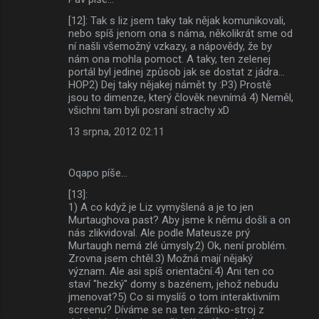
[12]: Tak s liz jsem taky tak nějak komunikovali,
nebo spíš jenom ona s náma, několikrát sme od
ní našli všemožný vzkazy, a nápovědy, že by
nám ona mohla pomoct. A taky, ten zelenej
portál byl jedinej způsob jak se dostat z jádra...
HOP2) Dej taky nějakej námět ty :P3) Prostě
jsou to dimenze, který člověk nevnímá 4) Neměl,
všichni tam byli posraní strachy xD
13 srpna, 2012 02:11
Oqapo píše…
[13]:
1) A co když je Liz vymyšlená a je to jen
Murtaughova past? Aby jsme k němu došli a on
nás zlikvidoval. Ale podle Mateusze prý
Murtaugh nemá zlé úmysly.2) Ok, není problém.
Zrovna jsem chtěl.3) Možná mají nějaký
význam. Ale asi spíš orientační.4) Ani ten co
staví "hezký" domy s bazénem, jehož nebudu
jmenovat?5) Co si myslíš o tom interaktivním
screenu? Díváme se na ten zámko-stroj z