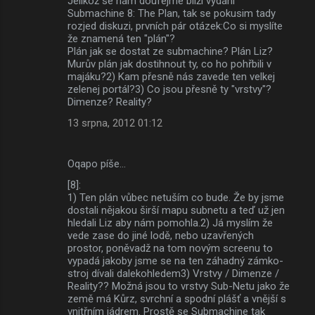
Jelikož se nám doufejme blíží vydání
Submachine 8: The Plan, tak se pokusim tady
rozjed diskuzi, prvních pár otázek:Co si myslíte
že znamená ten "plán"?
Plán jak se dostat ze submachine? Plán Liz?
Murův plán jak dostihnout ty, co ho pohřbili v
majáku?2) Kam přesně nás zavede ten velkej
zelenej portál?3) Co jsou přesně ty "vrstvy"?
Dimenze? Reality?
13 srpna, 2012 01:12
Oqapo píše…
[8]:
1) Ten plán vůbec netuším co bude. Že by jsme
dostali nějakou širší mapu subnetu a teď už jen
hledali Liz aby nám pomohla.2) Já myslím že
vede zase do jiné lodě, nebo uzavřených
prostor, poněvadž na tom novým screenu to
vypadá jakoby jsme se na ten záhadný zámko-
stroj dívali dalekohledem3) Vrstvy / Dimenze /
Reality?? Možná jsou to vrstvy Sub-Netu jako že
země má Kůrz, svrchní a spodní plášť a vnější s
vnitřním jádrem. Prostě se Submachine tak