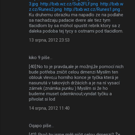
3.jpg
http://bxb.wz.cz/Sub2FLF.png
http://bxb.w
z.cz/Runes2.png
http://bxb.wz.cz/Runes1.png
.
Ku druhemu obrazku ma napadlo ze na podlahe
sa nachadzaju padacie dvere ale tiez tym
tlacidlom by sa môhol spustit rebrik ktory sa z
daleka podoba tej tycy s ostnami pod tlacidlom.
13 srpna, 2012 23:53
kiko 9 píše…
[40]:No to je pravda,ale je možný,že pomocí nich
bude potřeba zničit celou dimenzi Myslím ten
oblouk vlevo,u horního konce je tyčka která je
nasunutá v takových držácích a je na ní vysací
zámek (známka punku ) Myslím si že ho
budeme muset odemknout,vyndat tyčku a
přivolat si lod
14 srpna, 2012 11:40
Oqapo píše…
[42]: Proč by jsme měli ničit celou dimenzi? Že