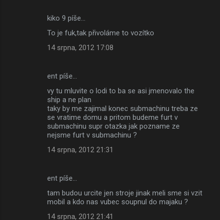
kiko 9 píše…
To je fuk,tak přivoláme to vozítko
14 srpna, 2012 17:08
ent píše…
vy tu mluvite o lodi to ba se asi jmenovalo the
ship a ne plan
taky by me zajimal konec submachinu treba ze
se vratime domu a pritom budeme furt v
submachinu supr otazka jak pozname ze
nejsme furt v submachinu ?
14 srpna, 2012 21:31
ent píše…
tam budou urcite jen stroje jinak meli sme si vzit
mobil a kdo nas vubec soupnul do majaku ?
14 srpna, 2012 21:41