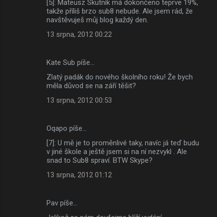
[5]: Mateusz Skutník má dokončeno teprve 19%,
takže příliš brzo sub8 nebude. Ale jsem rád, že
navštěvuješ můj blog každý den.
13 srpna, 2012 00:22
Kate Sub píše…
Zlatý padák do nového školního roku! Že bych
měla důvod se na září těšit?
13 srpna, 2012 00:53
Oqapo píše…
[7]: U mě je to proměnlivé taky, navíc já teď budu
v jiné škole a ještě jsem si na ní nezvykl . Ale
snad to Sub8 spraví. BTW Skype?
13 srpna, 2012 01:12
Pav píše…