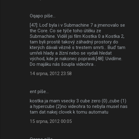
Oqapo píše…
[47]: Loď byla i v Submachine 7 a jmenovalo se
the Core. Co se týče toho útěku ze
Submachine. Viděl jsi film Kostka 0 a Kostka 2,
tam byli prostě takový záhadný prostory do
kterých dávali vězně s trestem smrti... Buď tam
umřeli hlady a žízní nebo se vydali hledat
východ, kde je nakonec popravili.[48]: Uvidíme.
Do majáku nás šoupla videohra .
14 srpna, 2012 23:58
ent píše…
kostka ja mam vsecky 3 cube zero (0) ,cube (1)
a hypercube (2)no videohra to nebyla musel nas
tam dat nakej clovek k tomu automatu
15 srpna, 2012 00:05