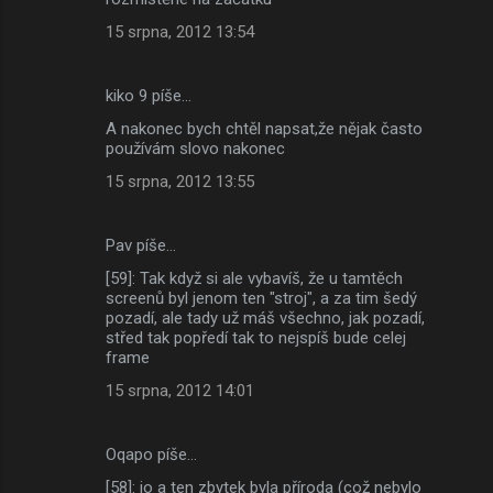
15 srpna, 2012 13:54
kiko 9 píše…
A nakonec bych chtěl napsat,že nějak často
používám slovo nakonec
15 srpna, 2012 13:55
Pav píše…
[59]: Tak když si ale vybavíš, že u tamtěch
screenů byl jenom ten "stroj", a za tim šedý
pozadí, ale tady už máš všechno, jak pozadí,
střed tak popředí tak to nejspíš bude celej
frame
15 srpna, 2012 14:01
Oqapo píše…
[58]: jo a ten zbytek byla příroda (což nebylo