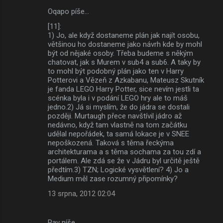
Oqapo píše…
[11]:
1) Jo, ale když dostaneme plán jak najít osobu,
většinou ho dostaneme jako návrh kde by mohl
být od nějaké osoby. Třeba budeme s někým
chatovat, jak s Murem v sub4 a sub6. A taky by
to mohl být podobný plán jako ten v Harry
Potterovi a Vězeň z Azkabanu, Mateusz Skutník
je fanda LEGO Harry Potter, sice nevím jestli ta
scénka byla i v podání LEGO hry ale to máš
jedno.2) Já si myslím, že do jádra se dostali
později. Murtaugh přece navštívil jádro až
nedávno, když tam vlastně na tom začátku
udělal nepořádek, ta samá lokace je v SNEE
nepoškozená. Taková s těma řeckýma
architekturama a s těma sochama za tou zdí a
portálem. Ale zdá se že v Jádru byl určitě ještě
předtím.3) TZN; Logické vysvětlení? 4) Jo a
Medium měl zase rozumný připomínky?
13 srpna, 2012 02:04
Pav píše…