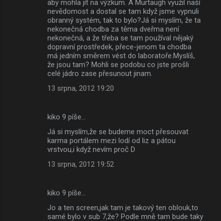
aby mohla jít na výzkum. A Murtaugh využil naší
nevědomost a dostal se tam když jsme vypnuli
obranný systém, tak to bylo?Já si myslím, že ta
nekonečná chodba za těma dveřma není
nekonečná, a že třeba se tam používal nějaký
dopravní prostředek, přece-jenom ta chodba
má jedním směrem vést do laboratoře.Myslíš,
že jsou tam? Mohli se podobu co jste prošli
celé jádro zase přesunout jinam.
13 srpna, 2012 19:20
kiko 9 píše…
Já si myslím,že se budeme moct přesouvat
karma portálem mezi lodí od liz a pátou
vrstvou,i když nevím proč D
13 srpna, 2012 19:52
kiko 9 píše…
Jo a ten screen,jak tam je takový ten oblouk,to
samé bylo v sub 7,že? Podle mně tam bude taky