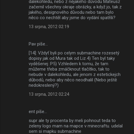
dalekohledu, nebo z nějakého důvodu Mateusz
začernil všechny okraje obrázky, a když jo, tak z
jakého, designového důvodu nebo tam bylo
něco co nechtěl aby jsme do vydání spatřili?
13 srpna, 2012 02:19
Pav píše…
[14]: Vždyť byli po celym submachine rozesetý
dopisy jak od Mura tak od Liz.4) Ten byl taky
vyděšenej :P5) Vzhledem k tomu, že tam
můžeme třeba zmáčknout tlačítko, tak to
nebude v dalekohledu, ale jenom z estetickejch
důbodů, nebo aby něco neodhalil (Nebo ještě
nedokreslený?)
13 srpna, 2012 02:24
ent píše…
supr ale ty procenta by meli pohnout teda to
zeleny logo mam na mapce v minecraftu. udelal
sem si mapku submachine