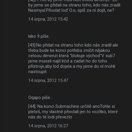
by jsme se přidali na stranu toho, kdo nás zradil.
Nesmysl.Přivolat loď O.o, spíš za ní dojít, ne?
14 srpna, 2012 15:42
kiko 9 píše…
[43]:Ne přidat na stranu toho kdo nás zradil ale
třeba bude ke konci potřeba zničit nějakou
celoou dimenzi která "blokuje východ"V sub7
jsme museli najít kód a zadat ho do toho
přístroje,aby lod dojela a my jsme do ní mohli
nastoupit
14 srpna, 2012 15:47
Oqapo píše…
[44]: Na konci Submachine určitě anoTohle si
pleteš, my vlastně přivolali jen to vozítko, které
nás do té lodi převezlo
14 srpna, 2012 16:27