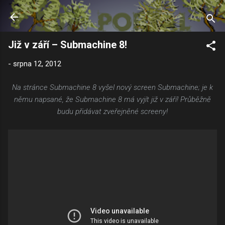
Přeskočit na hlavní obsah
Již v září – Submachine 8!
-
srpna 12, 2012
Na stránce Submachine 8 vyšel nový screen Submachine; je k
němu napsané, že Submachine 8 má vyjít již v září! Průběžně
budu přidávat zveřejněné screeny!