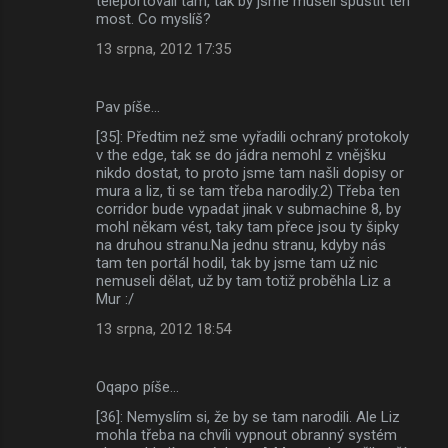
teleportovali tam, tak by jsme museli spustit ten
most. Co myslíš?
13 srpna, 2012 17:35
Pav píše…
[35]: Předtim než sme vyřadili ochraný protokoly
v the edge, tak se do jádra nemohl z vnějšku
nikdo dostat, to proto jsme tam našli dopisy or
mura a liz, ti se tam třeba narodily.2) Třeba ten
corridor bude vypadat jinak v submachine 8, by
mohl někam vést, taky tam přece jsou ty šipky
na druhou stranu.Na jednu stranu, kdyby nás
tam ten portál hodil, tak by jsme tam už nic
nemuseli dělat, už by tam totiž proběhla Liz a
Mur :/
13 srpna, 2012 18:54
Oqapo píše…
[36]: Nemyslím si, že by se tam narodili. Ale Liz
mohla třeba na chvíli vypnout obranný systém