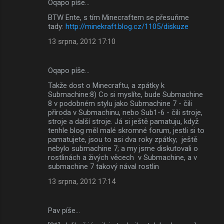
Oqapo píše…
BTW Ente, s tím Minecraftem se přesuňme
tady:
http://minekraft.blog.cz/1105/diskuze
13 srpna, 2012 17:10
Oqapo píše…
Takže dost o Minecraftu, a zpátky k
Submachine:8) Co si myslíte, bude Submachine
8 v podobném stylu jako Submachine 7 - čili
příroda v Submachinu, nebo Sub1-6 - čili stroje,
stroje a další stroje. Já si ještě pamatuju, když
tenhle blog měl malé skromné forum, jestli si to
pamatujete, jsou to asi dva roky zpátky; ještě
nebylo submachine 7; a my jsme diskutovali o
rostlinách a živých věcech v Submachine, a v
submachine 7 takový nával rostlin
13 srpna, 2012 17:14
Pav píše…