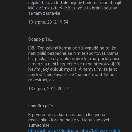
nějaká taková lod,ale nejdřív budeme muset najít
klíč k zámku,který drží tu tyč a ta brání lodi,aby
se tam zastavila
13 srpna, 2012 19:54
Oqapo píše…
[38]: Ten zelený karma portál vypadá na to, že
není příliš bezpečné se nim teleportovat. Sama
Liz psala, že i ty malé modré karma-portály ničí
dimenzi a není bezpečné se nima přesouvat[39]:
Nevím jaký oblouk myslíš. A nemyslím, že je to
aby loď "neuplavala" ale "padací" most. Nebo
rozevírací, cjv.
13 srpna, 2012 20:27
chim3ra píše…
K prvemu obrazku ma napadla len jedna
myslienka ktora sa nesie v duchu vsetkych
sumachine :
http://bxb.wz.cz/Sub6.png
http://bxb.wz.cz/Sub