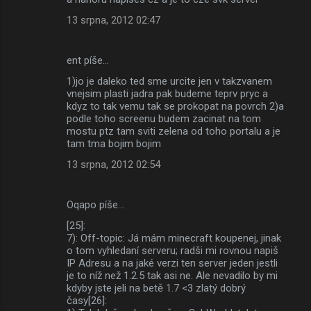
13 srpna, 2012 02:47
ent píše…
1)jo je daleko ted sme urcite jen v takzvanem
vnejsim plasti jadra pak budeme teprv pryc a
kdyz to tak vemu tak se prokopat na povrch 2)a
podle toho screenu budem zacinat na tom
mostu ptz tam sviti zelena od toho portalu a je
tam tma bojim bojim
13 srpna, 2012 02:54
Oqapo píše…
[25]:
7): Off-topic: Já mám minecraft koupenej, jinak
o tom vyhledaní serveru; radši mi rovnou napiš
IP Adresu a na jaké verzi ten server jeden jestli
je to níž než 1.2.5 tak asi ne. Ale nevadilo by mi
kdyby jste jeli na betě 1.7 <3 zlatý dobrý
časy[26]: