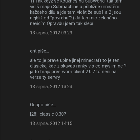
1) Tak když se koukneš na SubWorld, tak tam
vidíš mapu Submachine a přibližné umístění
každého dílu a jde tam vidět že sub1 a 2 jsou
nejblíž od "povrchu"2) Já tam nic zeleného
nevidím Opravdu jsem tak slepí
13 srpna, 2012 03:23
ent píše…
ale to je prave uplne jinej minecraft to je ten
clasickej kde ziskavas ranky vis co myslim ne ?
ja to hraju pres wom client 2.0.7 to neni na
verze ty servry
13 srpna, 2012 13:23
Oqapo píše…
[28]: classic 0.30?
13 srpna, 2012 14:15