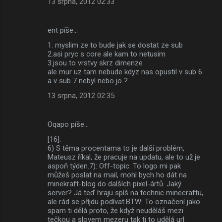
13 srpna, 2012 02:33
ent píše…
1. myslim ze to bude jak se dostat ze sub
2.asi pryc s core ale kam to netusim
3.jsou to vrstvy skrz dimenze
ale mur uz tam nebude kdyz nas opustil v sub 6
a v sub 7 nebyl nebo jo ?
13 srpna, 2012 02:35
Oqapo píše…
[16]:
6) S těma procentama to je další problém,
Mateusz říkal, že pracuje na updatu, ale to už je
aspoň týden.7): Off-topic: To logo mi pak
můžeš poslat na mail, mohl bych ho dát na
minekraft-blog do dalších pixel-ártů. Jaký
server? Já teď hraju spíš na technic minecraftu,
ale rád se příjdu podívat.BTW: To označení jako
spam ti dělá proto, že když neuděláš mezi
tečkou a slovem mezeru tak ti to udělá url