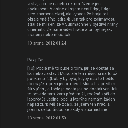
vrství, a co je na jeho okaji můžeme jen
spekulovat. Vlastně okrajem není Edge, Edge
sice znamená okraj, ale vypadá že hraje roli
okraje vnějšího jádra.4) Jen tak pro zajímavost,
zdál se mi sen, že v Submachine 8 byl živě hraný
cinematic Že jsme viděli hráče a on byl nějaký
zraněný nebo něco tak
13 srpna, 2012 01:24
Pav píše…
[10]: Podlě mě to bude o tom, jak se dostat za
liz, nebo zastavit Mura, ale ten měsíc si na to už
počkáme...2)Dobrý by bylo, kdyby nás to hodilo
do majáku, přeci jenom, jestli Mur a Liz předtim
žili v jádru, a tohle je cesta jak se dostali ven, tak
to povede tam, kam předtim šli, možná spíš do
laborky.3) Jedinej bod, u kterýho nemám žáden
nápad xD4) Mě se zdálo, že jsem ten hráč, a
jsem s celou třídou ze školy v submachine
13 srpna, 2012 01:50