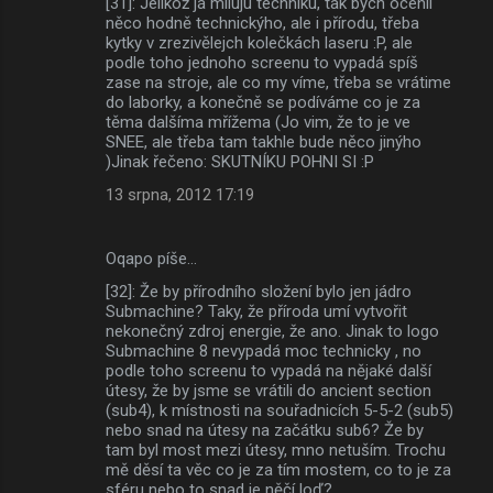
[31]: Jelikož já miluju techniku, tak bych ocenil
něco hodně technickýho, ale i přírodu, třeba
kytky v zrezivělejch kolečkách laseru :P, ale
podle toho jednoho screenu to vypadá spíš
zase na stroje, ale co my víme, třeba se vrátime
do laborky, a konečně se podíváme co je za
těma dalšíma mřížema (Jo vim, že to je ve
SNEE, ale třeba tam takhle bude něco jinýho
)Jinak řečeno: SKUTNÍKU POHNI SI :P
13 srpna, 2012 17:19
Oqapo píše…
[32]: Že by přírodního složení bylo jen jádro
Submachine? Taky, že příroda umí vytvořit
nekonečný zdroj energie, že ano. Jinak to logo
Submachine 8 nevypadá moc technicky , no
podle toho screenu to vypadá na nějaké další
útesy, že by jsme se vrátili do ancient section
(sub4), k místnosti na souřadnicích 5-5-2 (sub5)
nebo snad na útesy na začátku sub6? Že by
tam byl most mezi útesy, mno netuším. Trochu
mě děsí ta věc co je za tím mostem, co to je za
sféru nebo to snad je něčí loď?