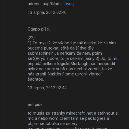
adresu. například:
slovo.jj
13 srpna, 2012 02:40
Oqapo píše…
[22]:
1) To myslíš, že východ je tak daleko že za ním
budeme putovat ještě další dva díly
submachine? Já neříkám, že není, ptám
se.2)Pryč z core, to je celkem jasný 3) Jo, to mi
připadá celkem logickéMurtaugh nás neopustil
nýbrž na konci sub6 nás nechal zemřít, takže
nás zranil. Naštěstí jsme uprchli větrací
šachtou.
13 srpna, 2012 02:44
ent píše…
to musis ze stranky minecraft .net a stahnout si
mc a nebo wom client tam se pak lognes a
objevi se tabulka se servry
a nahoru napises cz a je to cze svk server