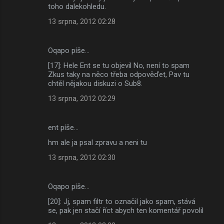
toho dalekohledu.
13 srpna, 2012 02:28
Oqapo píše…
[17]: Hele Ent se tu objevil No, není to spam
Zkus taky na něco třeba odpověďet, Pav tu
chtěl nějakou diskuzi o Sub8.
13 srpna, 2012 02:29
ent píše…
hm ale ja psal zpravu a neni tu
13 srpna, 2012 02:30
Oqapo píše…
[20]: Jj, spam filtr to označil jako spam, stává
se, pak jen stačí říct abych ten komentář povolil