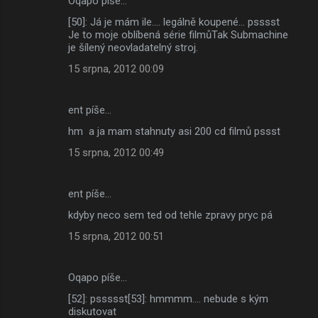
Oqapo píše…
[50]: Já je mám ile.... legálně koupené... psssst
Je to moje oblíbená série filmůTak Submachine
je šílený neovladatelný stroj.
15 srpna, 2012 00:09
ent píše…
hm a ja mam stahnuty asi 200 cd filmů pssst
15 srpna, 2012 00:49
ent píše…
kdyby neco sem ted od tehle zpravy pryc pá
15 srpna, 2012 00:51
Oqapo píše…
[52]: pssssst[53]: hmmmm.... nebude s kým
diskutovat