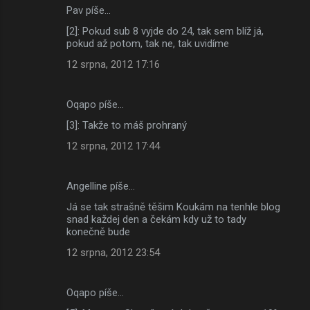
Pav píše…
[2]: Pokud sub 8 vyjde do 24, tak sem blíž já,
pokud až potom, tak ne, tak uvidíme
12 srpna, 2012 17:16
Oqapo píše…
[3]: Takže to máš prohraný
12 srpna, 2012 17:44
Angelline píše…
Já se tak strašně těšim Koukám na tenhle blog
snad každej den a čekám kdy už to tady
konečně bude
12 srpna, 2012 23:54
Oqapo píše…