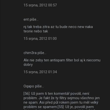
15 srpna, 2012 00:57
ent píše…
nj tak treba zitra az tu bude neco new naka
teorie nebo tak
15 srpna, 2012 01:00
chim3ra píše…
Ale nie zeby ten antispam filter bol aj k niecomu
dobry
15 srpna, 2012 01:34
Oqapo píše…
[56]: Už jsem ti ten komentář povolil, není
problém. Je fakt že ty filtry sejmou všechno jen
ne spam. Asi před půl rokem jsem tu měl velký
problém se spamem.[55]: Už je, povolil jsem