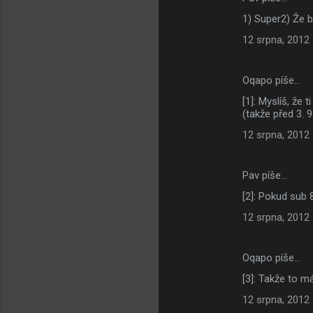
K
1) Super2) Že b
o
12 srpna, 2012
m
e
Oqapo píše…
n
[1]: Myslíš, že 
t
(takže před 3. 
á
12 srpna, 2012
ř
e
Pav píše…
[2]: Pokud sub 
12 srpna, 2012
Oqapo píše…
[3]: Takže to m
12 srpna, 2012