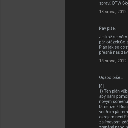
spraví. BTW Sk
13 srpna, 2012
Pav píše…
Jelikož se nám 
pár otázek:Co s
Plán jak se dos
přesně nás zave
13 srpna, 2012
Oqapo píše…
[8]:
1) Ten plán vůb
aby nám pomohl
novým screenu 
Dimenze / Reali
vnitřním jádrem
okrajem není Ed
zajímavost, zdá
zraněný nebo n