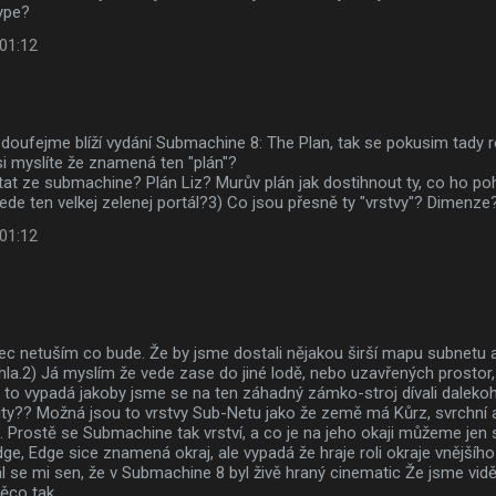
ype?
 01:12
doufejme blíží vydání Submachine 8: The Plan, tak se pokusim tady ro
i myslíte že znamená ten "plán"?
tat ze submachine? Plán Liz? Murův plán jak dostihnout ty, co ho po
de ten velkej zelenej portál?3) Co jsou přesně ty "vrstvy"? Dimenze?
 01:12
ec netuším co bude. Že by jsme dostali nějakou širší mapu subnetu a 
a.2) Já myslím že vede zase do jiné lodě, nebo uzavřených prostor
to vypadá jakoby jsme se na ten záhadný zámko-stroj dívali daleko
ty?? Možná jsou to vrstvy Sub-Netu jako že země má Kůrz, svrchní a 
. Prostě se Submachine tak vrství, a co je na jeho okaji můžeme jen 
ge, Edge sice znamená okraj, ale vypadá že hraje roli okraje vnějšího 
l se mi sen, že v Submachine 8 byl živě hraný cinematic Že jsme viděl
ěco tak