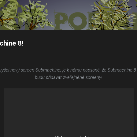
Přeskočit na hlavní obsah
chine 8!
yšel nový screen Submachine; je k němu napsané, že Submachine 8 má 
budu přidávat zveřejněné screeny!