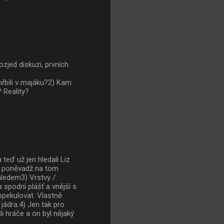
zjed diskuzi, prvních
hřbili v majáku?2) Kam
 Reality?
teď už jen hledali Liz
, poněvadž na tom
hledem3) Vrstvy /
spodní plášť a vnější s
spekulovat. Vlastně
jádra.4) Jen tak pro
i hráče a on byl nějaký