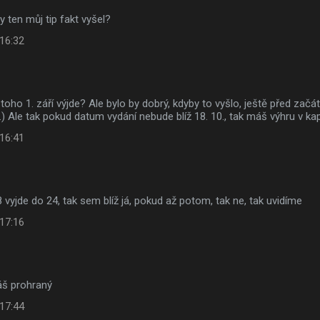
y ten můj tip fakt vyšel?
 16:32
ti toho 1. září výjde? Ale bylo by dobrý, kdyby to vyšlo, ještě před za
9.) Ale tak pokud datum vydání nebude blíž 18. 10., tak máš výhru v ka
 16:41
8 vyjde do 24, tak sem blíž já, pokud až potom, tak ne, tak uvidíme
 17:16
áš prohraný
 17:44