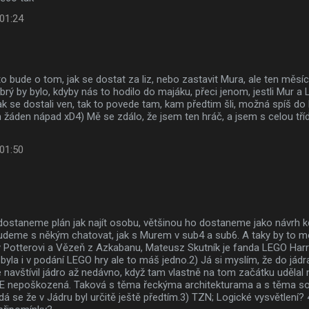
 01:24
to bude o tom, jak se dostat za liz, nebo zastavit Mura, ale ten měsíc
ý by bylo, kdyby nás to hodilo do majáku, přeci jenom, jestli Mur a Liz
jak se dostali ven, tak to povede tam, kam předtim šli, možná spíš do 
žáden nápad xD4) Mě se zdálo, že jsem ten hráč, a jsem s celou tříd
 01:50
 dostaneme plán jak najít osobu, většinou ho dostaneme jako návrh 
udeme s někým chatovat, jak s Murem v sub4 a sub6. A taky by to m
y Potterovi a Vězeň z Azkabanu, Mateusz Skutník je fanda LEGO Harr
 byla i v podání LEGO hry ale to máš jedno.2) Já si myslím, že do jádra
 navštívil jádro až nedávno, když tam vlastně na tom začátku udělal
EE nepoškozená. Taková s těma řeckýma architekturama a s těma s
dá se že v Jádru byl určitě ještě předtím.3) TZN; Logické vysvětlení