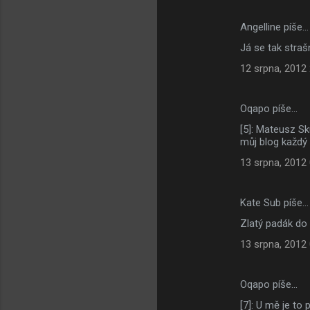
Angelline píše…
Já se tak stra
12 srpna, 2012
Oqapo píše…
[5]: Mateusz Sk
můj blog každý
13 srpna, 2012
Kate Sub píše…
Zlatý padák do 
13 srpna, 2012
Oqapo píše…
[7]: U mě je to 