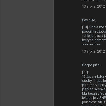
13 srpna, 2012
Pav píše…
[10]: Podlě mě 
počkáme...2)Dobr
tohle je cesta 
kterýho nemám 
submachine
13 srpna, 2012
Oqapo píše…
[11]:
1) Jo, ale když
osoby. Třeba b
jako ten v Harr
jestli ta scénka
Murtaugh přece
lokace je v SN
portálem. Ale z