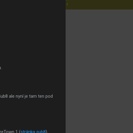
.
Sub8 ale nyní je tam ten pod
reTown 1 (
stránka sub8
)