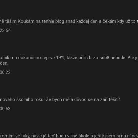
šně těšim Koukám na tenhle blog snad každej den a čekám kdy už to
 23:54
utník má dokončeno teprve 19%, takže příliš brzo sub8 nebude. Ale j
 den.
 00:22
nového školního roku! Že bych měla důvod se na září těšit?
 00:53
proměnlivé taky, navíc já teď budu v jiné škole a ještě jsem si na ní n