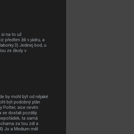
 si na to už
 předtim žili v jádru, a
laborky.3) Jedinej bod, u
ou ze školy v
kde by mohl být od nějaké
ohl být podobný plán
y Potter, sice nevím
 se dostali později.
 nepořádek, ta samá
ochama za tou zdí a
? 4) Jo a Medium měl