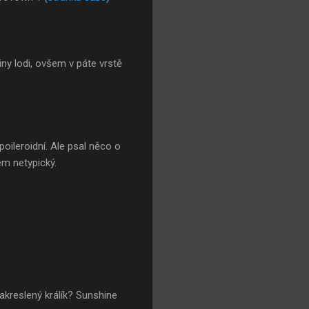
iny lodi, ovšem v páte vrstě
oileroidní. Ale psal něco o
em netypický.
akreslený králík? Sunshine