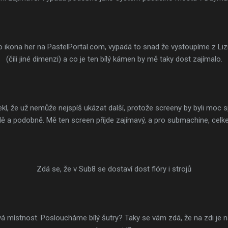
ko ikona her na PastelPortal.com, vypadá to snad že vystoupíme z Liz
(čili jiné dimenzi) a co je ten bílý kámen by mě taky dost zajímalo.
l, že už nemůže nejspíš ukázat další, protože screeny by byli moc sp
 a podobně. Mě ten screen příjde zajímavý, a pro submachine, celk
Zdá se, že v Sub8 se dostaví dost flóry i strojů
vá místnost. Posloucháme bílý šutry? Taky se vám zdá, že na zdi je n