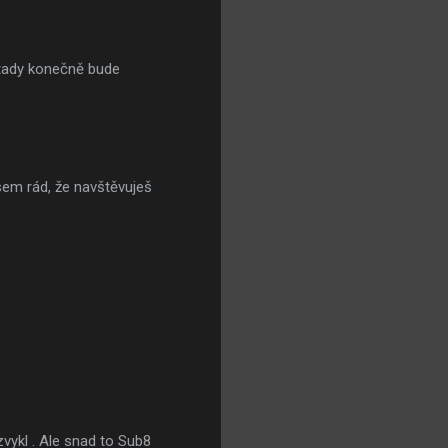
 tady konečně bude
sem rád, že navštěvuješ
ezvykl . Ale snad to Sub8