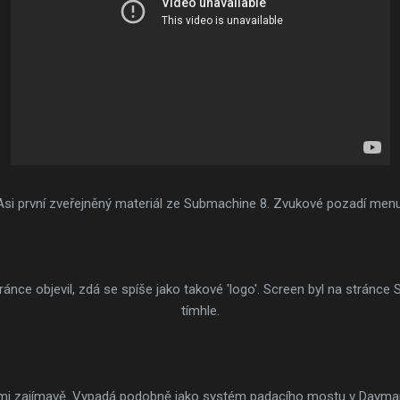
Asi první zveřejněný materiál ze Submachine 8. Zvukové pozadí menu
tránce objevil, zdá se spíše jako takové 'logo'. Screen byl na stránce 
tímhle.
elmi zajímavě. Vypadá podobně jako systém padacího mostu v Dayma