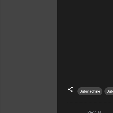
Submachine
Sub
Pav píše…