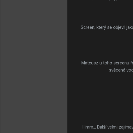
Screen, který se objevil ja
Mateusz u toho screenu řek
svěcené vodě
Hmm... Další velmi zajíma