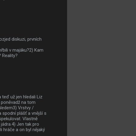
zjed diskuzi, prvních
hřbili v majáku?2) Kam
 Reality?
teď už jen hledali Liz
, poněvadž na tom
hledem3) Vrstvy /
spodní plášť a vnější s
spekulovat. Vlastně
jádra.4) Jen tak pro
i hráče a on byl nějaký