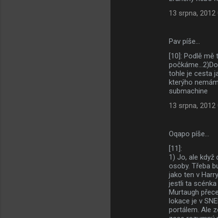
13 srpna, 2012
Pav píše…
[10]: Podlě mě 
počkáme...2)Dobr
tohle je cesta 
kterýho nemám 
submachine
13 srpna, 2012
Oqapo píše…
[11]:
1) Jo, ale když
osoby. Třeba b
jako ten v Harr
jestli ta scénka
Murtaugh přece
lokace je v SN
portálem. Ale z