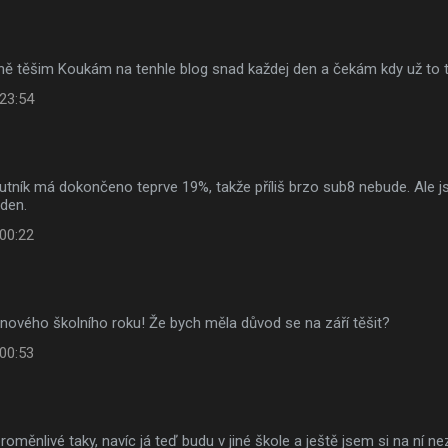
šně těšim Koukám na tenhle blog snad každej den a čekám kdy už to
 23:54
utník má dokončeno teprve 19%, takže příliš brzo sub8 nebude. Ale j
 den.
 00:22
nového školního roku! Že bych měla důvod se na září těšit?
 00:53
proměnlivé taky, navíc já teď budu v jiné škole a ještě jsem si na ní n