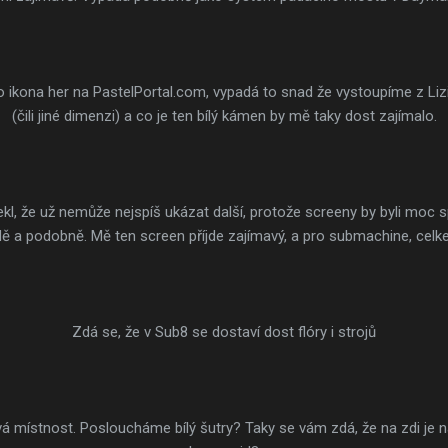
ko ikona her na PastelPortal.com, vypadá to snad že vystoupíme z Liz
(čili jiné dimenzi) a co je ten bílý kámen by mě taky dost zajímalo.
l, že už nemůže nejspíš ukázat další, protože screeny by byli moc sp
 a podobně. Mě ten screen příjde zajímavý, a pro submachine, celk
Zdá se, že v Sub8 se dostaví dost flóry i strojů
vá místnost. Posloucháme bílý šutry? Taky se vám zdá, že na zdi je n