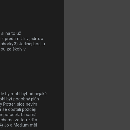
 si na to už
 předtim žili v jádru, a
laborky.3) Jedinej bod, u
ou ze školy v
kde by mohl být od nějaké
ohl být podobný plán
y Potter, sice nevím
 se dostali později.
 nepořádek, ta samá
ochama za tou zdí a
? 4) Jo a Medium měl