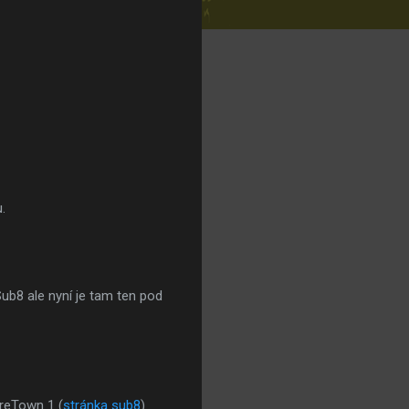
.
Sub8 ale nyní je tam ten pod
reTown 1 (
stránka sub8
)