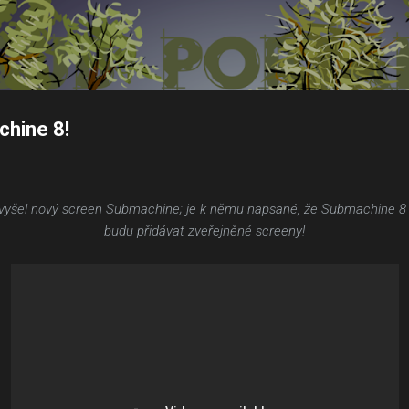
Přeskočit na hlavní obsah
chine 8!
yšel nový screen Submachine; je k němu napsané, že Submachine 8 má 
budu přidávat zveřejněné screeny!