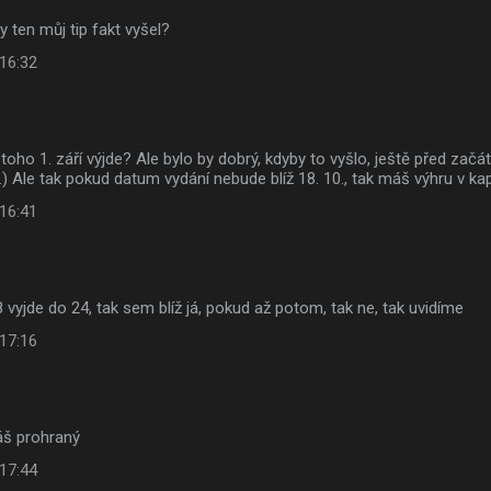
y ten můj tip fakt vyšel?
 16:32
ti toho 1. září výjde? Ale bylo by dobrý, kdyby to vyšlo, ještě před za
9.) Ale tak pokud datum vydání nebude blíž 18. 10., tak máš výhru v ka
 16:41
8 vyjde do 24, tak sem blíž já, pokud až potom, tak ne, tak uvidíme
 17:16
áš prohraný
 17:44