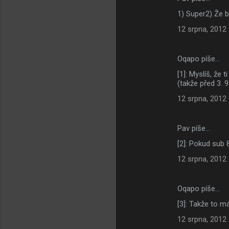
K
1) Super2) Že b
o
12 srpna, 2012
m
e
Oqapo píše…
n
[1]: Myslíš, že 
t
(takže před 3. 
á
12 srpna, 2012
ř
e
Pav píše…
[2]: Pokud sub 
12 srpna, 2012
Oqapo píše…
[3]: Takže to m
12 srpna, 2012