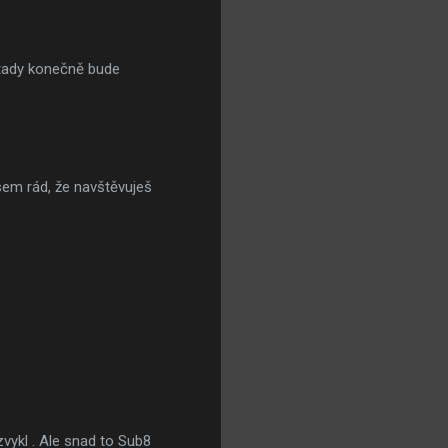
 tady konečně bude
sem rád, že navštěvuješ
ezvykl . Ale snad to Sub8