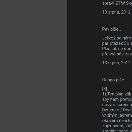
spraví. BTW Sk
13 srpna, 2012
Pav píše…
Jelikož se nám 
pár otázek:Co s
Plán jak se dos
přesně nás zave
13 srpna, 2012
Oqapo píše…
[8]:
1) Ten plán vůb
aby nám pomohl
novým screenu 
Dimenze / Reali
vnitřním jádrem
okrajem není Ed
zajímavost, zdá
zraněný nebo n