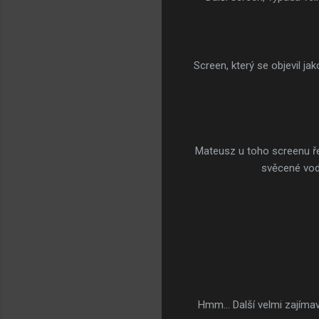
Screen, který se objevil ja
Mateusz u toho screenu řek
svěcené vodě
Hmm... Další velmi zajíma