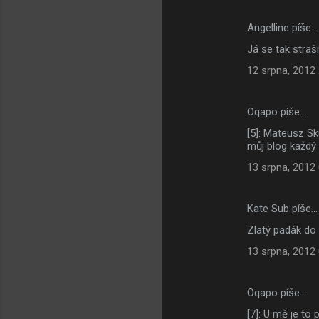
Angelline píše…
Já se tak stra
12 srpna, 2012
Oqapo píše…
[5]: Mateusz Sk
můj blog každý
13 srpna, 2012
Kate Sub píše…
Zlatý padák do 
13 srpna, 2012
Oqapo píše…
[7]: U mě je to 