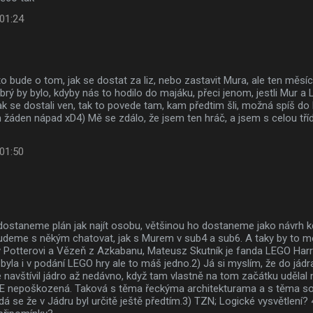
 01:24
to bude o tom, jak se dostat za liz, nebo zastavit Mura, ale ten měsíc
ý by bylo, kdyby nás to hodilo do majáku, přeci jenom, jestli Mur a Liz
jak se dostali ven, tak to povede tam, kam předtim šli, možná spíš do 
žáden nápad xD4) Mě se zdálo, že jsem ten hráč, a jsem s celou tříd
 01:50
 dostaneme plán jak najít osobu, většinou ho dostaneme jako návrh 
udeme s někým chatovat, jak s Murem v sub4 a sub6. A taky by to m
y Potterovi a Vězeň z Azkabanu, Mateusz Skutník je fanda LEGO Harr
 byla i v podání LEGO hry ale to máš jedno.2) Já si myslím, že do jádra
 navštívil jádro až nedávno, když tam vlastně na tom začátku udělal
EE nepoškozená. Taková s těma řeckýma architekturama a s těma s
dá se že v Jádru byl určitě ještě předtím.3) TZN; Logické vysvětlení