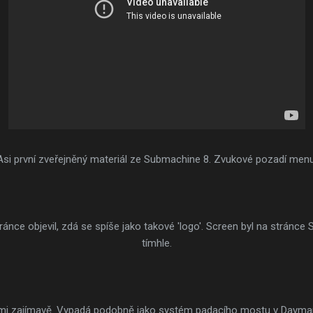
Asi první zveřejněný materiál ze Submachine 8. Zvukové pozadí menu
tránce objevil, zdá se spíše jako takové 'logo'. Screen byl na stránce 
tímhle.
elmi zajímavě. Vypadá podobně jako systém padacího mostu v Dayma