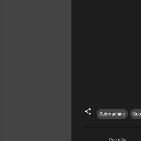
Submachine
Sub
Pav píše…