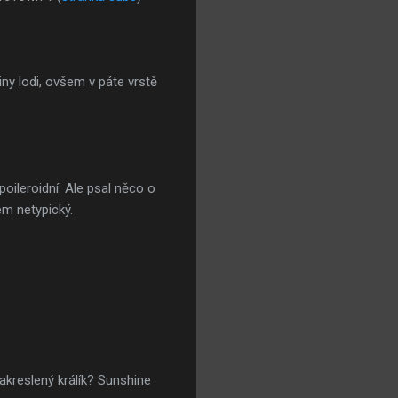
iny lodi, ovšem v páte vrstě
oileroidní. Ale psal něco o
em netypický.
akreslený králík? Sunshine