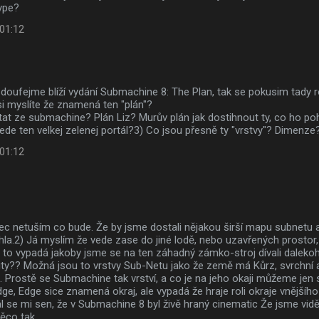
ype?
 01:12
doufejme blíží vydání Submachine 8: The Plan, tak se pokusim tady ro
i myslíte že znamená ten "plán"?
tat ze submachine? Plán Liz? Murův plán jak dostihnout ty, co ho po
de ten velkej zelenej portál?3) Co jsou přesně ty "vrstvy"? Dimenze?
 01:12
ec netuším co bude. Že by jsme dostali nějakou širší mapu subnetu a 
a.2) Já myslím že vede zase do jiné lodě, nebo uzavřených prostor
to vypadá jakoby jsme se na ten záhadný zámko-stroj dívali daleko
ty?? Možná jsou to vrstvy Sub-Netu jako že země má Kůrz, svrchní a 
. Prostě se Submachine tak vrství, a co je na jeho okaji můžeme jen 
ge, Edge sice znamená okraj, ale vypadá že hraje roli okraje vnějšího 
l se mi sen, že v Submachine 8 byl živě hraný cinematic Že jsme viděl
ěco tak