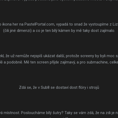
ko ikona her na PastelPortal.com, vypadá to snad že vystoupíme z Liz
(čili jiné dimenzi) a co je ten bílý kámen by mě taky dost zajímalo.
l, že už nemůže nejspíš ukázat další, protože screeny by byli moc sp
 a podobně. Mě ten screen příjde zajímavý, a pro submachine, celk
Zdá se, že v Sub8 se dostaví dost flóry i strojů
vá místnost. Posloucháme bílý šutry? Taky se vám zdá, že na zdi je n