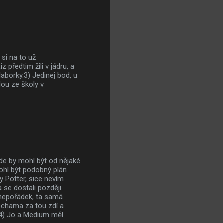
 si na to už
 předtim žili v jádru, a
laborky.3) Jedinej bod, u
ou ze školy v
kde by mohl být od nějaké
ohl být podobný plán
y Potter, sice nevím
 se dostali později.
 nepořádek, ta samá
ochama za tou zdí a
? 4) Jo a Medium měl