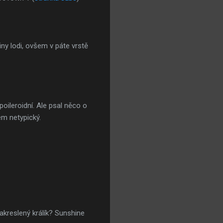
iny lodi, ovšem v páte vrstě
oileroidní. Ale psal něco o
em netypický.
akreslený králík? Sunshine