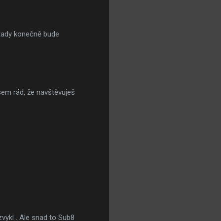
 tady konečně bude
sem rád, že navštěvuješ
ezvykl . Ale snad to Sub8