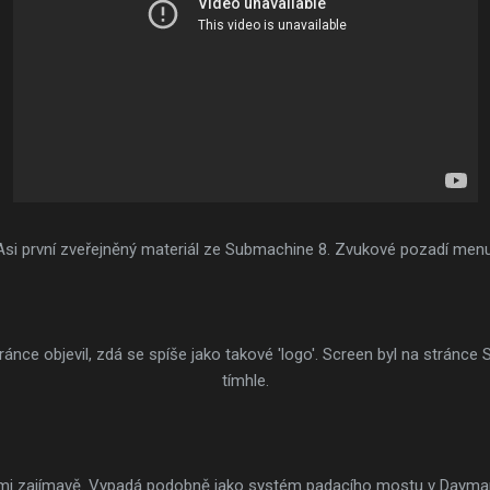
Asi první zveřejněný materiál ze Submachine 8. Zvukové pozadí menu
tránce objevil, zdá se spíše jako takové 'logo'. Screen byl na stránce 
tímhle.
elmi zajímavě. Vypadá podobně jako systém padacího mostu v Dayma