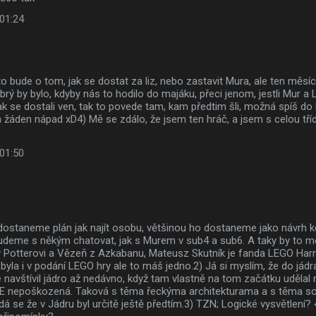
 01:24
to bude o tom, jak se dostat za liz, nebo zastavit Mura, ale ten měsíc
ý by bylo, kdyby nás to hodilo do majáku, přeci jenom, jestli Mur a Liz
jak se dostali ven, tak to povede tam, kam předtim šli, možná spíš do 
žáden nápad xD4) Mě se zdálo, že jsem ten hráč, a jsem s celou tříd
 01:50
 dostaneme plán jak najít osobu, většinou ho dostaneme jako návrh 
udeme s někým chatovat, jak s Murem v sub4 a sub6. A taky by to m
y Potterovi a Vězeň z Azkabanu, Mateusz Skutník je fanda LEGO Harr
 byla i v podání LEGO hry ale to máš jedno.2) Já si myslím, že do jádra
 navštívil jádro až nedávno, když tam vlastně na tom začátku udělal
EE nepoškozená. Taková s těma řeckýma architekturama a s těma s
dá se že v Jádru byl určitě ještě předtím.3) TZN; Logické vysvětlení