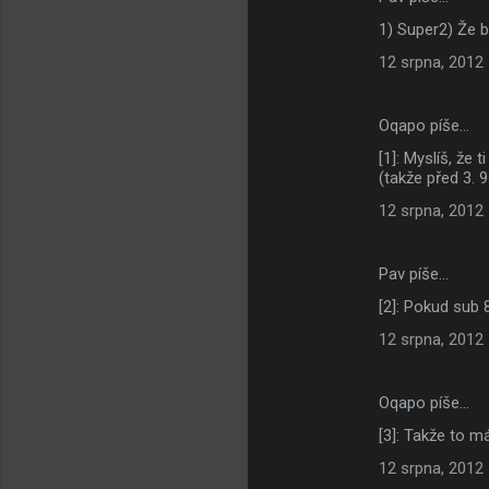
K
1) Super2) Že b
o
12 srpna, 2012
m
e
Oqapo píše…
n
[1]: Myslíš, že 
t
(takže před 3. 
á
12 srpna, 2012
ř
e
Pav píše…
[2]: Pokud sub 
12 srpna, 2012
Oqapo píše…
[3]: Takže to m
12 srpna, 2012