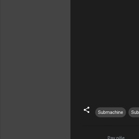
Submachine
Sub
Pav píše…