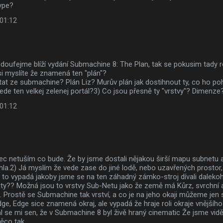
ype?
 01:12
doufejme blíží vydání Submachine 8: The Plan, tak se pokusim tady ro
i myslíte že znamená ten "plán"?
tat ze submachine? Plán Liz? Murův plán jak dostihnout ty, co ho po
de ten velkej zelenej portál?3) Co jsou přesně ty "vrstvy"? Dimenze?
 01:12
ec netuším co bude. Že by jsme dostali nějakou širší mapu subnetu a 
a.2) Já myslím že vede zase do jiné lodě, nebo uzavřených prostor
to vypadá jakoby jsme se na ten záhadný zámko-stroj dívali daleko
ty?? Možná jsou to vrstvy Sub-Netu jako že země má Kůrz, svrchní a 
. Prostě se Submachine tak vrství, a co je na jeho okaji můžeme jen 
ge, Edge sice znamená okraj, ale vypadá že hraje roli okraje vnějšího 
l se mi sen, že v Submachine 8 byl živě hraný cinematic Že jsme viděl
ěco tak