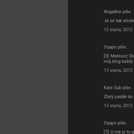
Angelline píše…
Já se tak stra
12 srpna, 2012
Oqapo píše…
[5]: Mateusz Sk
můj blog každý
13 srpna, 2012
Kate Sub píše…
Zlatý padák do 
13 srpna, 2012
Oqapo píše…
[7]: U mě je to 