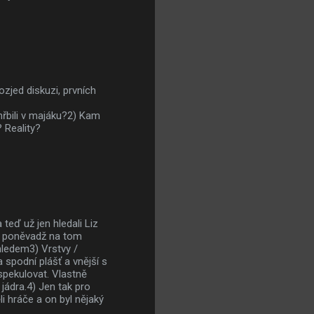
zjed diskuzi, prvních
hřbili v majáku?2) Kam
 Reality?
teď už jen hledali Liz
, poněvadž na tom
hledem3) Vrstvy /
spodní plášť a vnější s
spekulovat. Vlastně
jádra.4) Jen tak pro
i hráče a on byl nějaký