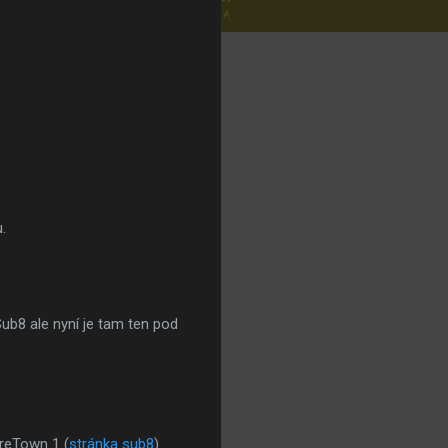
.
Sub8 ale nyní je tam ten pod
reTown 1 (
stránka sub8
)