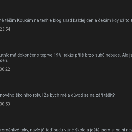
šně těšim Koukám na tenhle blog snad každej den a čekám kdy už to
 23:54
utník má dokončeno teprve 19%, takže příliš brzo sub8 nebude. Ale j
 den.
 00:22
nového školního roku! Že bych měla důvod se na září těšit?
 00:53
proměnlivé taky, navíc já teď budu v jiné škole a ještě jsem si na ní n