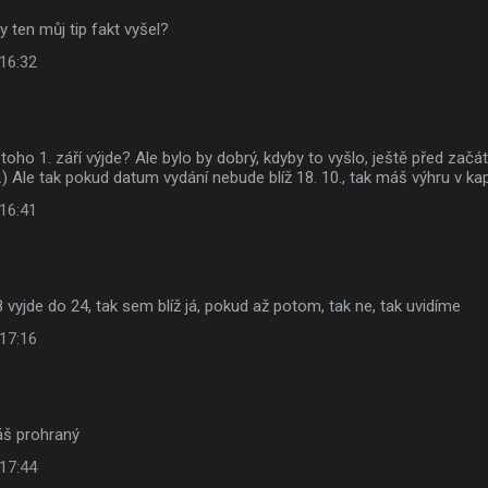
y ten můj tip fakt vyšel?
 16:32
ti toho 1. září výjde? Ale bylo by dobrý, kdyby to vyšlo, ještě před za
9.) Ale tak pokud datum vydání nebude blíž 18. 10., tak máš výhru v ka
 16:41
8 vyjde do 24, tak sem blíž já, pokud až potom, tak ne, tak uvidíme
 17:16
áš prohraný
 17:44