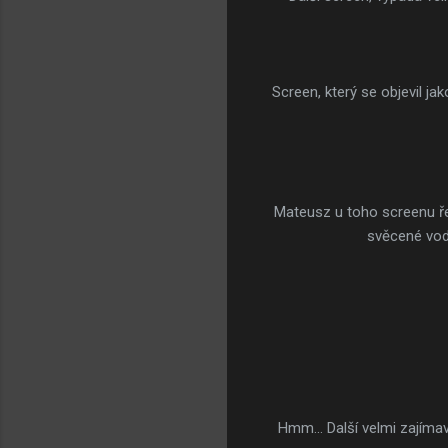
Screen, který se objevil ja
Mateusz u toho screenu řek
svěcené vodě
Hmm... Další velmi zajíma