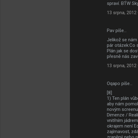
spraví. BTW Sk
13 srpna, 2012
Pav píše…
Jelikož se nám 
pár otázek:Co s
Plán jak se dos
přesně nás zave
13 srpna, 2012
Oqapo píše…
[8]:
1) Ten plán vůb
aby nám pomohl
novým screenu 
Dimenze / Reali
vnitřním jádrem
okrajem není Ed
zajímavost, zdá
zraněný nebo n