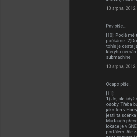
13 srpna, 2012
Pav píše…
[10]: Podlě mě 
počkáme...2)Dobr
tohle je cesta 
kterýho nemám 
submachine
13 srpna, 2012
Oqapo píše…
[11]:
1) Jo, ale když
osoby. Třeba b
jako ten v Harr
jestli ta scénka
Murtaugh přece
lokace je v SN
portálem. Ale z