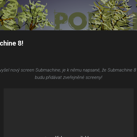
Přeskočit na hlavní obsah
chine 8!
yšel nový screen Submachine; je k němu napsané, že Submachine 8 má 
budu přidávat zveřejněné screeny!