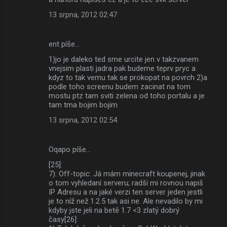
13 srpna, 2012 02:47
ent píše…
1)jo je daleko ted sme urcite jen v takzvanem
vnejsim plasti jadra pak budeme teprv pryc a
kdyz to tak vemu tak se prokopat na povrch 2)a
podle toho screenu budem zacinat na tom
mostu ptz tam sviti zelena od toho portalu a je
tam tma bojim bojim
13 srpna, 2012 02:54
Oqapo píše…
[25]:
7): Off-topic: Já mám minecraft koupenej, jinak
o tom vyhledaní serveru; radši mi rovnou napiš
IP Adresu a na jaké verzi ten server jeden jestli
je to níž než 1.2.5 tak asi ne. Ale nevadilo by mi
kdyby jste jeli na betě 1.7 <3 zlatý dobrý
časy[26]: