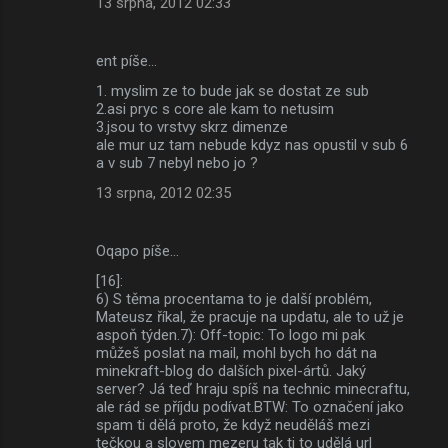
13 srpna, 2012 02:33
ent píše…
1. myslim ze to bude jak se dostat ze sub
2.asi pryc s core ale kam to netusim
3.jsou to vrstvy skrz dimenze
ale mur uz tam nebude kdyz nas opustil v sub 6
a v sub 7 nebyl nebo jo ?
13 srpna, 2012 02:35
Oqapo píše…
[16]:
6) S těma procentama to je další problém,
Mateusz říkal, že pracuje na updatu, ale to už je
aspoň týden.7): Off-topic: To logo mi pak
můžeš poslat na mail, mohl bych ho dát na
minekraft-blog do dalších pixel-ártů. Jaký
server? Já teď hraju spíš na technic minecraftu,
ale rád se příjdu podívat.BTW: To označení jako
spam ti dělá proto, že když neuděláš mezi
tečkou a slovem mezeru tak ti to udělá url