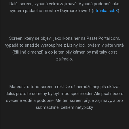
Další screen, vypadá velmi zajímavě. Vypadá podobně jako
systém padacího mostu v DaymareTown 1 (
stránka sub8
)
Screen, který se objevil jako ikona her na PastelPortal.com,
vypadá to snad že vystoupíme z Liziny lodi, ovšem v páte vrstě
(čili jiné dimenzi) a co je ten bílý kámen by mě taky dost
zajímalo.
Mateusz u toho screenu řekl, že už nemůže nejspíš ukázat
další, protože screeny by byli moc spoileroidní. Ale psal něco o
svěcené vodě a podobně. Mě ten screen příjde zajímavý, a pro
submachine, celkem netypický.