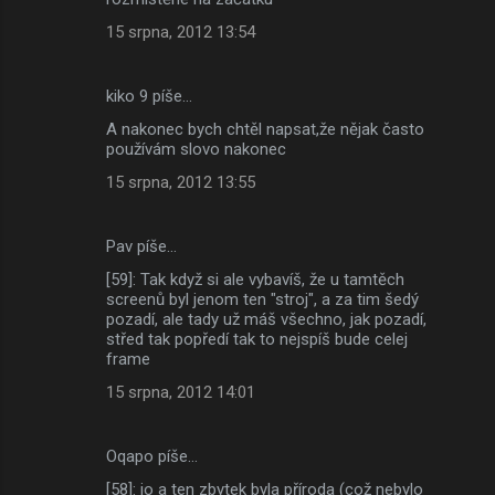
15 srpna, 2012 13:54
kiko 9 píše…
A nakonec bych chtěl napsat,že nějak často
používám slovo nakonec
15 srpna, 2012 13:55
Pav píše…
[59]: Tak když si ale vybavíš, že u tamtěch
screenů byl jenom ten "stroj", a za tim šedý
pozadí, ale tady už máš všechno, jak pozadí,
střed tak popředí tak to nejspíš bude celej
frame
15 srpna, 2012 14:01
Oqapo píše…
[58]: jo a ten zbytek byla příroda (což nebylo