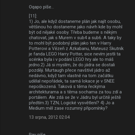
Oqapo píše…
[11]:
1) Jo, ale když dostaneme plán jak najít osobu,
většinou ho dostaneme jako návrh kde by mohl
být od nějaké osoby. Třeba budeme s někým
chatovat, jak s Murem v sub4 a sub6. A taky by
to mohl být podobný plán jako ten v Harry
Potterovi a Vězeň z Azkabanu, Mateusz Skutník
je fanda LEGO Harry Potter, sice nevím jestli ta
scénka byla i v podání LEGO hry ale to máš
jedno.2) Já si myslím, že do jádra se dostali
později. Murtaugh přece navštívil jádro až
nedávno, když tam vlastně na tom začátku
udělal nepořádek, ta samá lokace je v SNEE
nepoškozená. Taková s těma řeckýma
architekturama a s těma sochama za tou zdí a
portálem. Ale zdá se že v Jádru byl určitě ještě
předtím.3) TZN; Logické vysvětlení? 4) Jo a
Medium měl zase rozumný připomínky?
13 srpna, 2012 02:04
Pav píše…