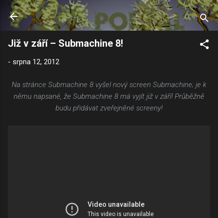
Přeskočit na hlavní obsah
Již v září – Submachine 8!
-
srpna 12, 2012
Na stránce Submachine 8 vyšel nový screen Submachine; je k
němu napsané, že Submachine 8 má vyjít již v září! Průběžně
budu přidávat zveřejněné screeny!