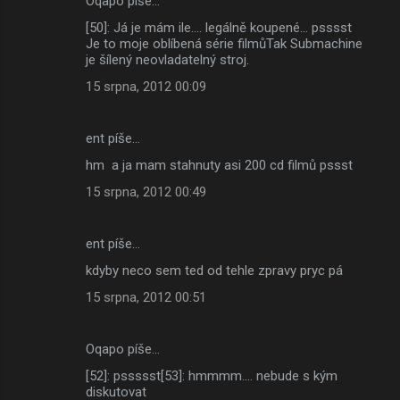
Oqapo píše…
[50]: Já je mám ile.... legálně koupené... psssst
Je to moje oblíbená série filmůTak Submachine
je šílený neovladatelný stroj.
15 srpna, 2012 00:09
ent píše…
hm a ja mam stahnuty asi 200 cd filmů pssst
15 srpna, 2012 00:49
ent píše…
kdyby neco sem ted od tehle zpravy pryc pá
15 srpna, 2012 00:51
Oqapo píše…
[52]: pssssst[53]: hmmmm.... nebude s kým
diskutovat