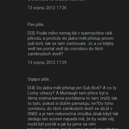
13 srpna, 2012 17:26
Pav píše…
[33]: Podle mího nemaj lidi v submachine rádi
přírodu, a protože do jádra měli přistup jenom
sub boti, tak se tam zachovala. Jo a co kdyby
vedl ten portal vedl do corridoru do těch
zamknutech dveří?
13 srpna, 2012 17:29
Oqapo píše…
[34]: Do jádra měli přístup jen Sub-Boti? A co ty
Liziny vzkazy? A Murtaugh tam přece byl a
těma svýma karma-portálama to tam zničil, tak
to bylo, pokud si dobře pamatuju, ne?Do toho
corridoru, do těch zamkutých dveří se dá jít v
SNEE a je tam nekonečná chodba.Jinak když tak
sleduju ten screen napadá mě, že by vedle něj
mohl být portál a jak by jsme se ním