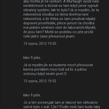
aby mohla jít na výzkum. A Murtaugh využil naší
nevědomost a dostal se tam když jsme vypnuli
obranný systém, tak to bylo?Já si myslím, že ta
nekonečná chodba za těma dveřma není
nekonečná, a že třeba se tam používal nějaký
dopravní prostředek, přece-jenom ta chodba
má jedním směrem vést do laboratoře.Myslíš,
že jsou tam? Mohli se podobu co jste prošli
celé jádro zase přesunout jinam.
13 srpna, 2012 19:20
kiko 9 píše…
Já si myslím,že se budeme moct přesouvat
karma portálem mezi lodí od liz a pátou
vrstvou,i když nevím proč D
13 srpna, 2012 19:52
kiko 9 píše…
Jo a ten screen,jak tam je takový ten oblouk,to
samé bylo v sub 7,že? Podle mně tam bude taky