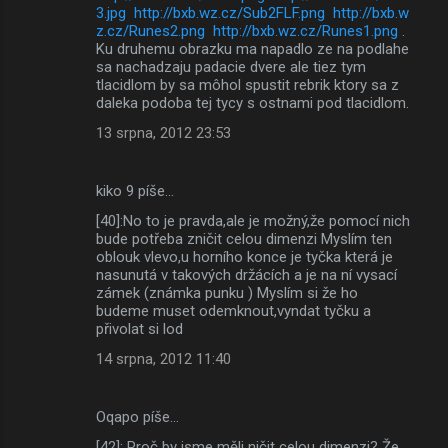
3.jpg
http://bxb.wz.cz/Sub2FLF.png
http://bxb.w
z.cz/Runes2.png
http://bxb.wz.cz/Runes1.png
.
Ku druhemu obrazku ma napadlo ze na podlahe
sa nachadzaju padacie dvere ale tiez tym
tlacidlom by sa môhol spustit rebrik ktory sa z
daleka podoba tej tycy s ostnami pod tlacidlom.
13 srpna, 2012 23:53
kiko 9 píše…
[40]:No to je pravda,ale je možný,že pomocí nich
bude potřeba zničit celou dimenzi Myslím ten
oblouk vlevo,u horního konce je tyčka která je
nasunutá v takových držácích a je na ní vysací
zámek (známka punku ) Myslím si že ho
budeme muset odemknout,vyndat tyčku a
přivolat si lod
14 srpna, 2012 11:40
Oqapo píše…
[42]: Proč by jsme měli ničit celou dimenzi? Že