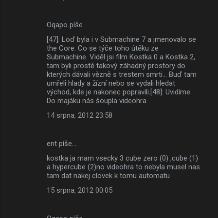
Oqapo píše…
[47]: Loď byla i v Submachine 7 a jmenovalo se
the Core. Co se týče toho útěku ze
Submachine. Viděl jsi film Kostka 0 a Kostka 2,
tam byli prostě takový záhadný prostory do
kterých dávali vězně s trestem smrti... Buď tam
umřeli hlady a žízní nebo se vydali hledat
východ, kde je nakonec popravili.[48]: Uvidíme.
Do majáku nás šoupla videohra .
14 srpna, 2012 23:58
ent píše…
kostka ja mam vsecky 3 cube zero (0) ,cube (1)
a hypercube (2)no videohra to nebyla musel nas
tam dat nakej clovek k tomu automatu
15 srpna, 2012 00:05