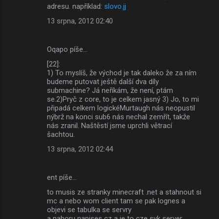
adresu. například:
slovo.jj
13 srpna, 2012 02:40
Oqapo píše…
[22]:
1) To myslíš, že východ je tak daleko že za ním
budeme putovat ještě další dva díly
submachine? Já neříkám, že není, ptám
se.2)Pryč z core, to je celkem jasný 3) Jo, to mi
připadá celkem logickéMurtaugh nás neopustil
nýbrž na konci sub6 nás nechal zemřít, takže
nás zranil. Naštěstí jsme uprchli větrací
šachtou.
13 srpna, 2012 02:44
ent píše…
to musis ze stranky minecraft .net a stahnout si
mc a nebo wom client tam se pak lognes a
objevi se tabulka se servry
a nahoru napises cz a je to cze svk server