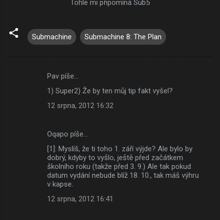
Tohle mi připomíná Sub5
Submachine
Submachine 8: The Plan
Pav píše…
K
1) Super2) Že by ten můj tip fakt vyšel?
o
12 srpna, 2012 16:32
m
e
Oqapo píše…
n
[1]: Myslíš, že ti toho 1. září výjde? Ale bylo by
t
dobrý, kdyby to vyšlo, ještě před začátkem
á
školního roku (takže před 3. 9.) Ale tak pokud
datum vydání nebude blíž 18. 10., tak máš výhru
ř
v kapse.
e
12 srpna, 2012 16:41