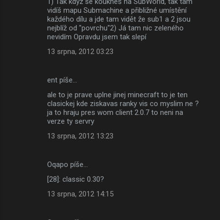
1) Tak když se koukneš na SubWorld, tak tam
vidíš mapu Submachine a přibližné umístění
každého dílu a jde tam vidět že sub1 a 2 jsou
nejblíž od "povrchu"2) Já tam nic zeleného
nevidím Opravdu jsem tak slepí
13 srpna, 2012 03:23
ent píše…
ale to je prave uplne jinej minecraft to je ten
clasickej kde ziskavas ranky vis co myslim ne ?
ja to hraju pres wom client 2.0.7 to neni na
verze ty servry
13 srpna, 2012 13:23
Oqapo píše…
[28]: classic 0.30?
13 srpna, 2012 14:15