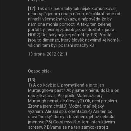
[12]: Tak s liz jsem taky tak nějak komunikovali,
nebo spíš jenom ona s náma, několikrát sme od
ní našli všemožný vzkazy, a nápovědy, že by
nám ona mohla pomoct. A taky, ten zelenej
portál byl jedinej způsob jak se dostat z jádra...
HOP2) Dej taky nějakej námět ty :P3) Prostě
jsou to dimenze, který člověk nevnímá 4) Neměl,
všichni tam byli posraní strachy xD
13 srpna, 2012 02:11
Oqapo píše…
[13]:
1) A co když je Liz vymyšlená a je to jen
Murtaughova past? Aby jsme k němu došli a on
nás zlikvidoval. Ale podle Mateusze prý
Murtaugh nemá zlé úmysly.2) Ok, není problém.
Zrovna jsem chtěl.3) Možná mají nějaký
význam. Ale asi spíš orientační.4) Ani ten co
staví "hezký" domy s bazénem, jehož nebudu
jmenovat?5) Co si myslíš o tom interaktivním
screenu? Díváme se na ten zámko-stroj z