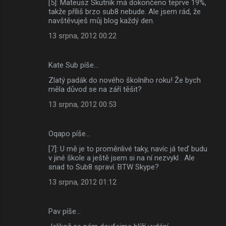
[5]: Mateusz Skutník má dokončeno teprve 19%,
takže příliš brzo sub8 nebude. Ale jsem rád, že
navštěvuješ můj blog každý den.
13 srpna, 2012 00:22
Kate Sub píše…
Zlatý padák do nového školního roku! Že bych
měla důvod se na září těšit?
13 srpna, 2012 00:53
Oqapo píše…
[7]: U mě je to proměnlivé taky, navíc já teď budu
v jiné škole a ještě jsem si na ní nezvykl . Ale
snad to Sub8 spraví. BTW Skype?
13 srpna, 2012 01:12
Pav píše…