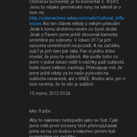
Chimerův komentář, je to komentář č. 41[41]:
Jsou to nějaké germánské runy, na wikině je o
tom víc.
http://submachine.wikia.com/wiki/Cultural_Influ
ences
Asi ten článek někdy s někým přeložím.
Jinak k tomu druhému nevím co bych dodal
Jinak s Pavem jsme ještě zkoumali kamerky
umístěné po subnetu. V lokaci 317 je jich
spousta umístěných na pozadí. A na začátku
sub7 je jich tam pár taky. Pav si jednu dobu
myslel, že jsou to subboti. Ale podle toho co
jsem v jedné lokaci viděl ti náčrtky paží subbotů
tuhle teorií celkem zavrhuju. Překvapuje mě, že
jsme ještě nikdy za to naše putování na
subbota nenarazili, ani v SNEE. Anebo ano, jen o
tom nevíme, že ta věc je subbot.
15 srpna, 2012 03:26
kiko 9 píše…
Aby to nakonec nedopadlo jako se Sub 7,jak
jsme měli první screeny těch přístrojů,hádali
jsme se na co budou a nakonec jenom byli
rozmístěné na začátku