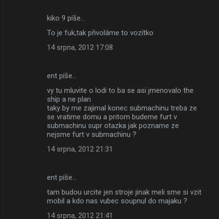
kiko 9 píše…
To je fuk,tak přivoláme to vozítko
14 srpna, 2012 17:08
ent píše…
vy tu mluvite o lodi to ba se asi jmenovalo the
ship a ne plan
taky by me zajimal konec submachinu treba ze
se vratime domu a pritom budeme furt v
submachinu supr otazka jak pozname ze
nejsme furt v submachinu ?
14 srpna, 2012 21:31
ent píše…
tam budou urcite jen stroje jinak meli sme si vzit
mobil a kdo nas vubec soupnul do majaku ?
14 srpna, 2012 21:41