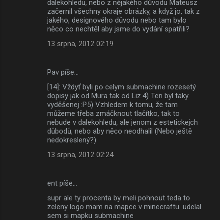
dalekohledu, nebo z nějakého důvodu Mateusz
začernil všechny okraje obrázky, a když jo, tak z
jakého, designového důvodu nebo tam bylo
něco co nechtěl aby jsme do vydání spatřili?
13 srpna, 2012 02:19
Pav píše…
[14]: Vždyť byli po celym submachine rozesetý
dopisy jak od Mura tak od Liz.4) Ten byl taky
vyděšenej :P5) Vzhledem k tomu, že tam
můžeme třeba zmáčknout tlačítko, tak to
nebude v dalekohledu, ale jenom z estetickejch
důbodů, nebo aby něco neodhalil (Nebo ještě
nedokreslený?)
13 srpna, 2012 02:24
ent píše…
supr ale ty procenta by meli pohnout teda to
zeleny logo mam na mapce v minecraftu. udelal
sem si mapku submachine