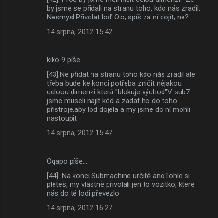
by jsme se přidali na stranu toho, kdo nás zradil.
Nesmysl.Přivolat loď O.o, spíš za ní dojít, ne?
14 srpna, 2012 15:42
kiko 9 píše…
[43]:Ne přidat na stranu toho kdo nás zradil ale
třeba bude ke konci potřeba zničit nějakou
celoou dimenzi která "blokuje východ"V sub7
jsme museli najít kód a zadat ho do toho
přístroje,aby lod dojela a my jsme do ní mohli
nastoupit
14 srpna, 2012 15:47
Oqapo píše…
[44]: Na konci Submachine určitě anoTohle si
pleteš, my vlastně přivolali jen to vozítko, které
nás do té lodi převezlo
14 srpna, 2012 16:27