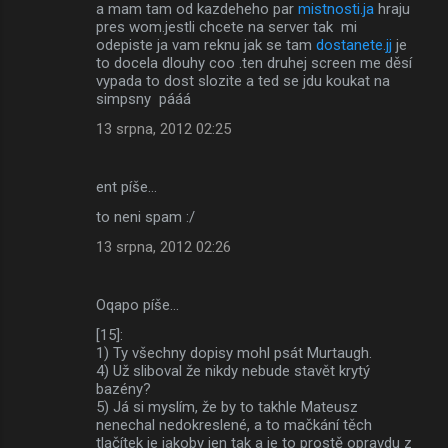
a mam tam od kazdeheho par
mistnosti.ja
hraju
pres wom.jestli chcete na server tak mi
odepiste ja vam reknu jak se tam
dostanete.jj
je
to docela dlouhy coo .ten druhej screen me děsí
vypada to dost slozite a ted se jdu koukat na
simpsny pááá
13 srpna, 2012 02:25
ent píše…
to neni spam :/
13 srpna, 2012 02:26
Oqapo píše…
[15]:
1) Ty všechny dopisy mohl psát Murtaugh.
4) Už sliboval že nikdy nebude stavět krytý
bazény?
5) Já si myslím, že by to takhle Mateusz
nenechal nedokreslené, a to mačkání těch
tlačítek je jakoby jen tak a je to prostě opravdu z