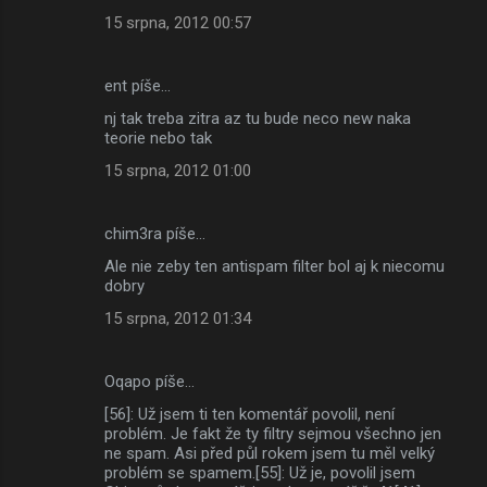
15 srpna, 2012 00:57
ent píše…
nj tak treba zitra az tu bude neco new naka
teorie nebo tak
15 srpna, 2012 01:00
chim3ra píše…
Ale nie zeby ten antispam filter bol aj k niecomu
dobry
15 srpna, 2012 01:34
Oqapo píše…
[56]: Už jsem ti ten komentář povolil, není
problém. Je fakt že ty filtry sejmou všechno jen
ne spam. Asi před půl rokem jsem tu měl velký
problém se spamem.[55]: Už je, povolil jsem