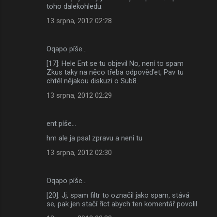
toho dalekohledu.
13 srpna, 2012 02:28
Oqapo píše…
[17]: Hele Ent se tu objevil No, není to spam
Zkus taky na něco třeba odpověďet, Pav tu
chtěl nějakou diskuzi o Sub8.
13 srpna, 2012 02:29
ent píše…
hm ale ja psal zpravu a neni tu
13 srpna, 2012 02:30
Oqapo píše…
[20]: Jj, spam filtr to označil jako spam, stává
se, pak jen stačí říct abych ten komentář povolil