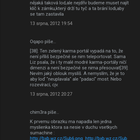
nějaká taková lod,ale nejdřív budeme muset najít
klíč k zámku,který drží tu tyč a ta brání lodi,aby
se tam zastavila
13 srpna, 2012 19:54
Oqapo píše…
[38]: Ten zelený karma portál vypadá na to, že
není příliš bezpečné se nim teleportovat. Sama
Liz psala, že i ty malé modré karma-portály ničí
dimenzi a není bezpečné se nima přesouvat[39]:
Nevím jaký oblouk myslíš. A nemyslím, že je to
aby loď "neuplavala" ale "padací" most. Nebo
rozevírací, cjv.
13 srpna, 2012 20:27
chim3ra píše…
K prvemu obrazku ma napadla len jedna
myslienka ktora sa nesie v duchu vsetkych
sumachine :
http://bxb.wz.cz/Sub6.png
http://bxb.wz.cz/Sub