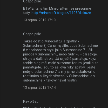
Oqapo píše…
BTW Ente, s tím Minecraftem se přesuňme
tady:
http://minekraft.blog.cz/1105/diskuze
13 srpna, 2012 17:10
Oqapo píše…
Takže dost o Minecraftu, a zpátky k
Submachine:8) Co si myslíte, bude Submachine
8 v podobném stylu jako Submachine 7 - čili
příroda v Submachinu, nebo Sub1-6 - čili stroje,
stroje a další stroje. Já si ještě pamatuju, když
tenhle blog měl malé skromné forum, jestli si to
pamatujete, jsou to asi dva roky zpátky; ještě
nebylo submachine 7; a my jsme diskutovali o
rostlinách a živých věcech v Submachine, a v
submachine 7 takový nával rostlin
13 srpna, 2012 17:14
Pav píše…