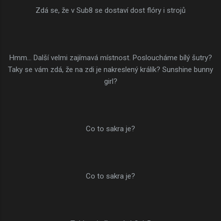
Zdá se, že v Sub8 se dostaví dost flóry i strojů
Hmm... Další velmi zajímavá místnost. Posloucháme bílý šutry?
Taky se vám zdá, že na zdi je nakreslený králík? Sunshine bunny
girl?
Co to sakra je?
Co to sakra je?