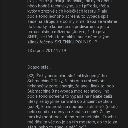
[31]: Jelikož já miluju techniku, tak bych ocenil
něco hodně technickýho, ale i přírodu, třeba
kytky v zrezivělejch kolečkách laseru :P, ale
podle toho jednoho screenu to vypadá spíš
zase na stroje, ale co my víme, třeba se vrátime
do laborky, a konečně se podíváme co je za
těma dalšíma mřížema (Jo vim, že to je ve
SNEE, ale třeba tam takhle bude něco jinýho
)Jinak řečeno: SKUTNÍKU POHNI SI :P
13 srpna, 2012 17:19
Oqapo píše…
[32]: Že by přírodního složení bylo jen jádro
Submachine? Taky, že příroda umí vytvořit
nekonečný zdroj energie, že ano. Jinak to logo
Submachine 8 nevypadá moc technicky , no
podle toho screenu to vypadá na nějaké další
útesy, že by jsme se vrátili do ancient section
(sub4), k místnosti na souřadnicích 5-5-2 (sub5)
nebo snad na útesy na začátku sub6? Že by
tam byl most mezi útesy, mno netuším. Trochu
mě děsí ta věc co je za tím mostem, co to je za
sféru nebo to snad je něčí loď?