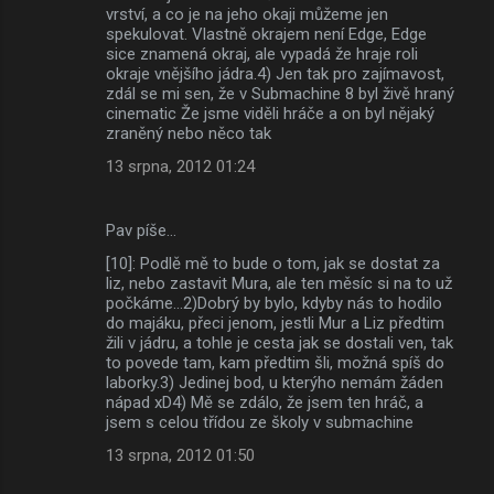
vrství, a co je na jeho okaji můžeme jen
spekulovat. Vlastně okrajem není Edge, Edge
sice znamená okraj, ale vypadá že hraje roli
okraje vnějšího jádra.4) Jen tak pro zajímavost,
zdál se mi sen, že v Submachine 8 byl živě hraný
cinematic Že jsme viděli hráče a on byl nějaký
zraněný nebo něco tak
13 srpna, 2012 01:24
Pav píše…
[10]: Podlě mě to bude o tom, jak se dostat za
liz, nebo zastavit Mura, ale ten měsíc si na to už
počkáme...2)Dobrý by bylo, kdyby nás to hodilo
do majáku, přeci jenom, jestli Mur a Liz předtim
žili v jádru, a tohle je cesta jak se dostali ven, tak
to povede tam, kam předtim šli, možná spíš do
laborky.3) Jedinej bod, u kterýho nemám žáden
nápad xD4) Mě se zdálo, že jsem ten hráč, a
jsem s celou třídou ze školy v submachine
13 srpna, 2012 01:50