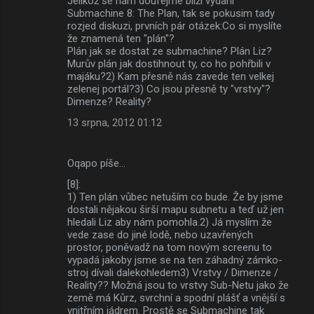
Jelikož se nám doufejme blíží vydání
Submachine 8: The Plan, tak se pokusim tady
rozjed diskuzi, prvních pár otázek:Co si myslíte
že znamená ten "plán"?
Plán jak se dostat ze submachine? Plán Liz?
Murův plán jak dostihnout ty, co ho pohřbili v
majáku?2) Kam přesně nás zavede ten velkej
zelenej portál?3) Co jsou přesně ty "vrstvy"?
Dimenze? Reality?
13 srpna, 2012 01:12
Oqapo píše…
[8]:
1) Ten plán vůbec netuším co bude. Že by jsme
dostali nějakou širší mapu subnetu a teď už jen
hledali Liz aby nám pomohla.2) Já myslím že
vede zase do jiné lodě, nebo uzavřených
prostor, poněvadž na tom novým screenu to
vypadá jakoby jsme se na ten záhadný zámko-
stroj dívali dalekohledem3) Vrstvy / Dimenze /
Reality?? Možná jsou to vrstvy Sub-Netu jako že
země má Kůrz, svrchní a spodní plášť a vnější s
vnitřním jádrem. Prostě se Submachine tak